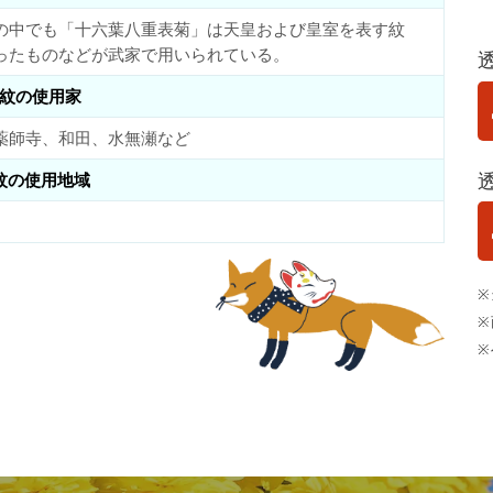
の中でも「十六葉八重表菊」は天皇および皇室を表す紋
ったものなどが武家で用いられている。
紋の使用家
薬師寺、和田、水無瀬など
紋の使用地域
※
※
※