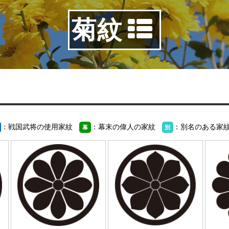
菊紋
：戦国武将の使用家紋
：幕末の偉人の家紋
：別名のある家
幕
別