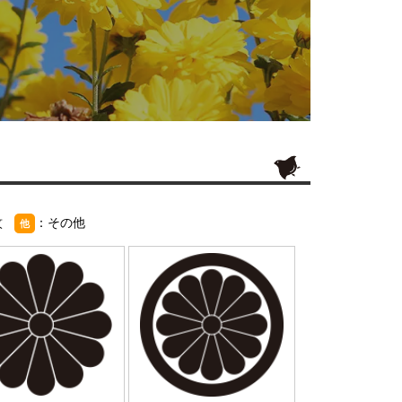
紋
：その他
他