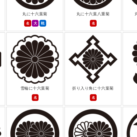
丸に十六葉菊
丸に十六葉八重菊
名
大
戦
名
雪輪に十六葉菊
折り入り角に十六葉菊
名
名