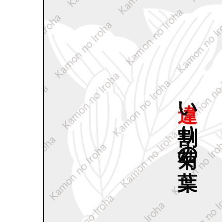
違い
割り
菊の
葉