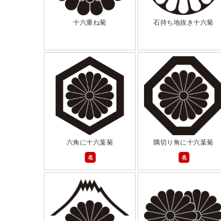
十六重ね菊
石持ち地抜き十六菊
六角に十六葉菊
隅切り角に十六葉菊
名
名