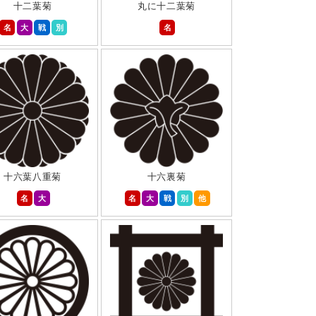
十二葉菊
丸に十二葉菊
名
大
戦
別
名
十六葉八重菊
十六裏菊
名
大
名
大
戦
別
他