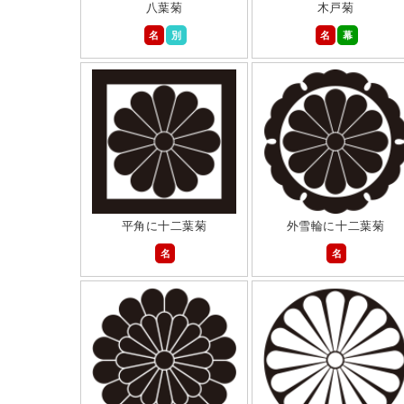
八葉菊
木戸菊
名
別
名
幕
平角に十二葉菊
外雪輪に十二葉菊
名
名