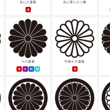
丸に八葉菊
丸に変り八つ菊
名
十六葉菊
中陰十六葉菊
名
大
戦
別
名