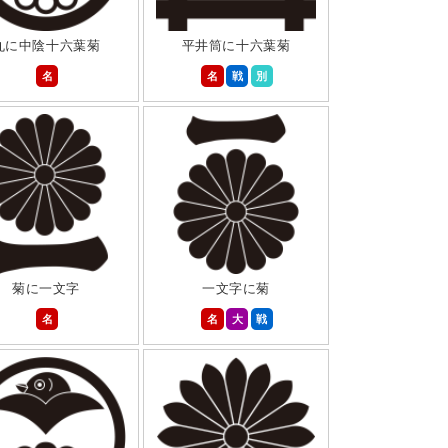
丸に中陰十六葉菊
平井筒に十六葉菊
名
名
戦
別
菊に一文字
一文字に菊
名
名
大
戦