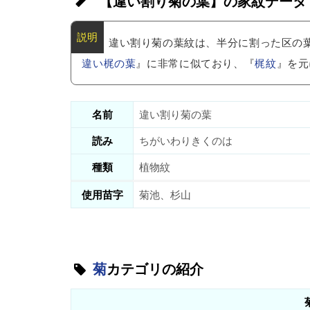
【違い割り菊の葉】の家紋データ
違い割り菊の葉紋は、半分に割った区の
違い梶の葉
』に非常に似ており、『
梶紋
』を元
名前
違い割り菊の葉
読み
ちがいわりきくのは
種類
植物紋
使用苗字
菊池、杉山
菊
カテゴリの紹介