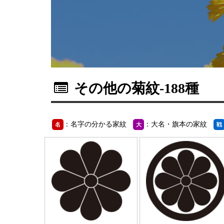
その他の菊紋
-188種
：名字の分かる家紋
：大名・旗本の家紋
名
大
戦