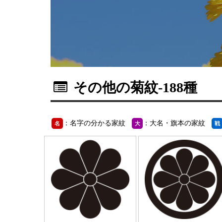
その他の菊紋
-188種
：名字の分かる家紋
：大名・旗本の家紋
名
大
戦