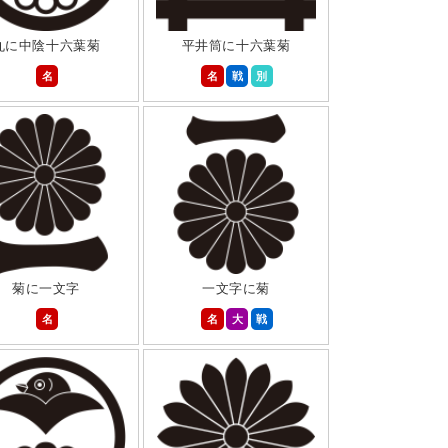
丸に中陰十六葉菊
平井筒に十六葉菊
名
名
戦
別
菊に一文字
一文字に菊
名
名
大
戦