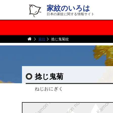
家紋のいろは
日本の家紋に関する情報サイト
菊紋
捻じ鬼菊紋
捻じ鬼菊
ねじおにぎく