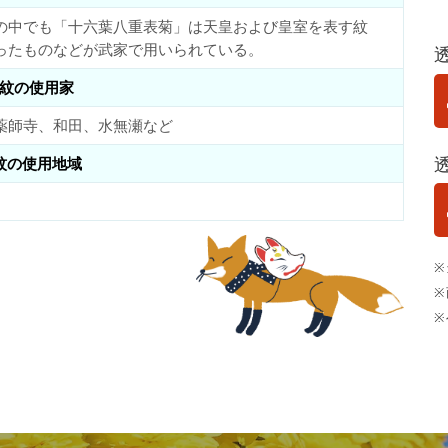
の中でも「十六葉八重表菊」は天皇および皇室を表す紋
ったものなどが武家で用いられている。
紋の使用家
薬師寺、和田、水無瀬など
紋の使用地域
※
※
※