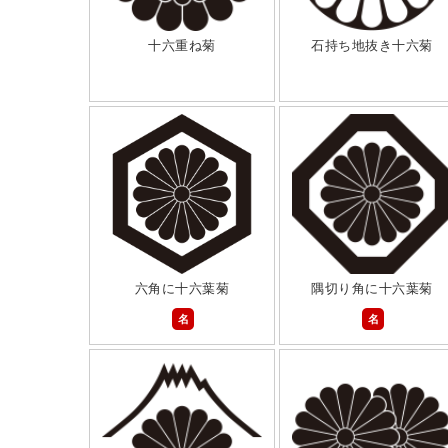
十六重ね菊
石持ち地抜き十六菊
六角に十六葉菊
隅切り角に十六葉菊
名
名