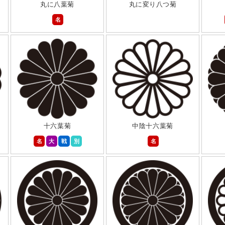
丸に八葉菊
丸に変り八つ菊
名
十六葉菊
中陰十六葉菊
名
大
戦
別
名