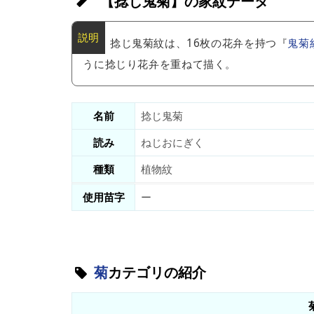
【捻じ鬼菊】の家紋データ
捻じ鬼菊紋は、16枚の花弁を持つ『
鬼菊
うに捻じり花弁を重ねて描く。
名前
捻じ鬼菊
読み
ねじおにぎく
種類
植物紋
使用苗字
ー
菊
カテゴリの紹介