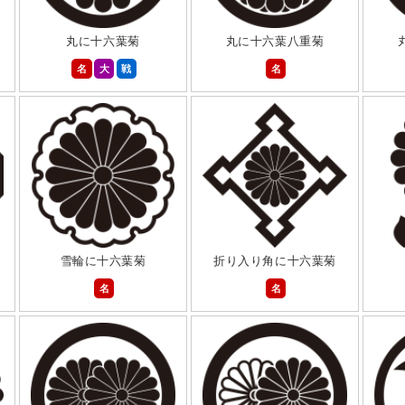
丸に十六葉菊
丸に十六葉八重菊
名
大
戦
名
雪輪に十六葉菊
折り入り角に十六葉菊
名
名