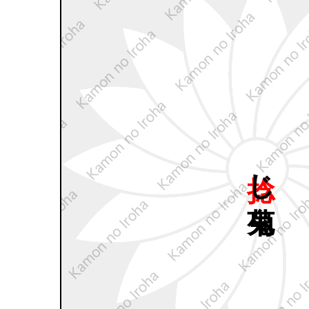
捻じ
鬼菊