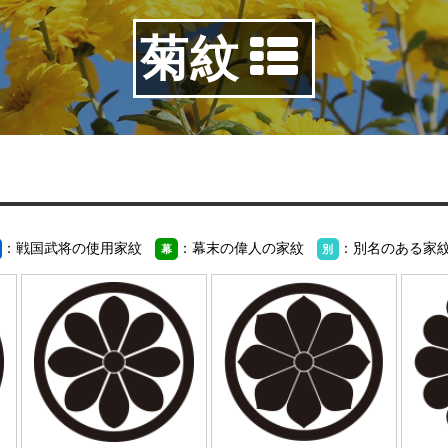
菊紋
：戦国武将の使用家紋
：幕末の偉人の家紋
：別名のある家
幕
別