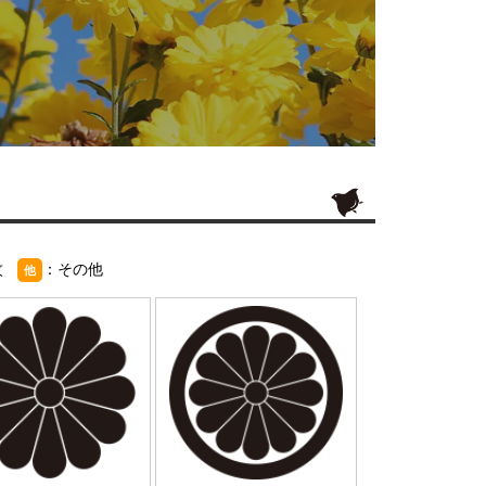
紋
：その他
他