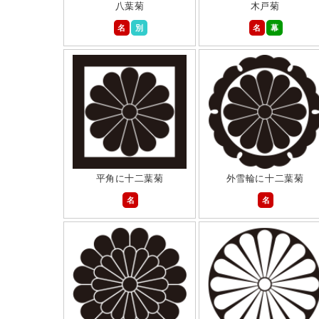
八葉菊
木戸菊
名
別
名
幕
平角に十二葉菊
外雪輪に十二葉菊
名
名