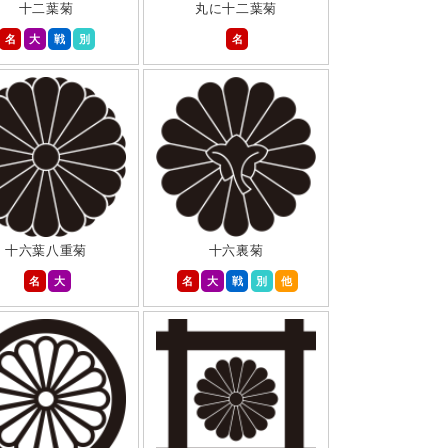
十二葉菊
丸に十二葉菊
名
大
戦
別
名
十六葉八重菊
十六裏菊
名
大
名
大
戦
別
他