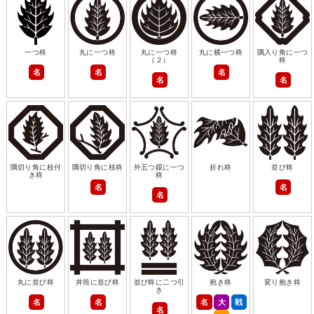
一つ柊
丸に一つ柊
丸に一つ柊
丸に横一つ柊
隅入り角に一つ
（２）
柊
名
名
名
名
名
隅切り角に枝付
隅切り角に枝柊
外五つ鐶に一つ
折れ柊
並び柊
き柊
柊
名
名
名
丸に並び柊
井筒に並び柊
並び柊に二つ引
抱き柊
変り抱き柊
き
名
名
名
大
戦
名