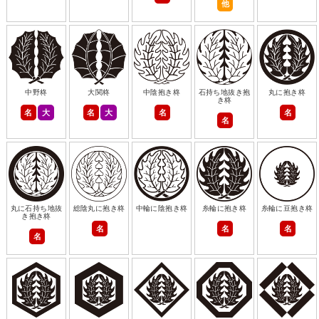
他
中野柊
大関柊
中陰抱き柊
石持ち地抜き抱
丸に抱き柊
き柊
名
大
名
大
名
名
名
丸に石持ち地抜
総陰丸に抱き柊
中輪に陰抱き柊
糸輪に抱き柊
糸輪に豆抱き柊
き抱き柊
名
名
名
名