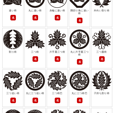
違い柊
丸に違い柊
糸輪に違い柊
隅切り角に違い
外向い割り柊
柊
名
名
名
名
割り柊
三つ柊
片手蔓三つ柊
丸に片手蔓三つ
三つ蔓柊
柊
名
名
名
名
三つ追い柊
丸に三つ追い柊
三つ柊巴
丸に三つ柊巴
子持ち割り柊
名
名
名
名