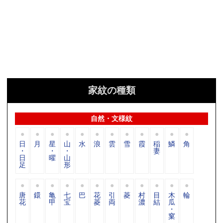
家紋の種類
自然・文様紋
日
月
星
山
水
浪
雲
雪
霞
稲
鱗
角
・
・
・
妻
日
曜
山
足
形
唐
鐶
亀
七
巴
花
引
菱
村
目
木
輪
花
甲
宝
菱
両
濃
結
瓜
・
窠