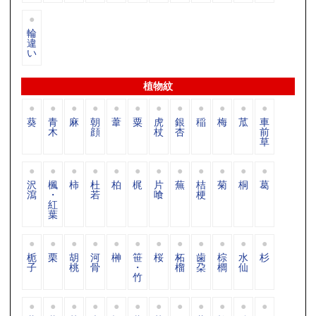
輪
違
い
植物紋
葵
青
麻
朝
葦
粟
虎
銀
稲
梅
苽
車
木
顔
杖
杏
前
草
沢
楓
柿
杜
柏
梶
片
蕪
桔
菊
桐
葛
瀉
・
若
喰
梗
紅
葉
栀
栗
胡
河
榊
笹
桜
柘
歯
棕
水
杉
子
桃
骨
・
榴
朶
櫚
仙
竹