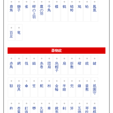
鹿
獅
雀
蟬
鷹
千
蝶
鶴
蜻
鳩
蛤
鳳
角
子
の
の
鳥
蛉
凰
上
羽
羽
百
竜
足
器物紋
赤
網
筏
錨
糸
団
烏
扇
折
櫂
鏡
鍵
鳥
巻
扇
帽
敷
子
額
鉸
傘
笠
舵
桛
金
半
兜
鎌
釜
祇
具
輪
鐘
敷
園
守
杵
杏
釘
轡
久
車
鍬
剣
笄
五
琴
将
葉
抜
留
形
德
柱
棋