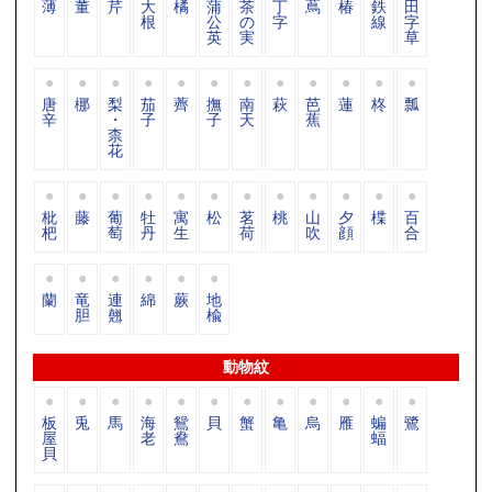
薄
董
芹
大
橘
蒲
茶
丁
蔦
椿
鉄
田
根
公
の
字
線
字
英
実
草
唐
梛
梨
茄
薺
撫
南
萩
芭
蓮
柊
瓢
辛
・
子
子
天
蕉
柰
花
枇
藤
葡
牡
寓
松
茗
桃
山
夕
楪
百
杷
萄
丹
生
荷
吹
顔
合
蘭
竜
連
綿
蕨
地
胆
翹
楡
動物紋
板
兎
馬
海
鴛
貝
蟹
亀
烏
雁
蝙
鷺
屋
老
鴦
蝠
貝