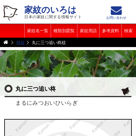
家紋のいろは
日本の家紋に関する情報サイト
お問い合わせ
家紋名一覧
種類別図覧
家紋用語
参考資料
検索
柊紋
丸に三つ追い柊紋
丸に三つ追い柊
まるにみつおいひいらぎ