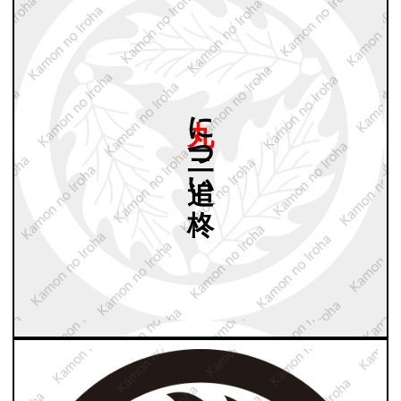
丸に
三つ
追い
柊