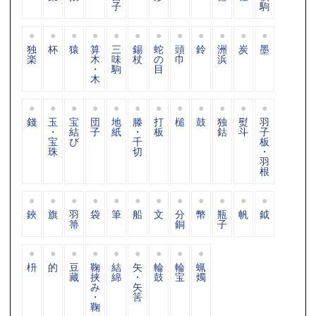
子
駒
独
杯
猿
算
三
錫
蛇
頭
鈴
洲
炭
墨
楽
木
味
杖
の
巾
浜
・
駒
目
木
錢
玉
宝
団
地
滕
打
槌
鼓
独
熨
羽
・
結
子
紙
・
板
鈷
斗
子
宝
び
千
板
珠
切
・
羽
根
鋏
旗
羽
袋
筆
船
文
分
幣
瓶
帆
鉞
箒
銅
子
枡
的
豆
鞠
結
矢
輪
輪
蝋
藏
挟
綿
・
鼓
宝
燭
み
矢
・
筈
鞠