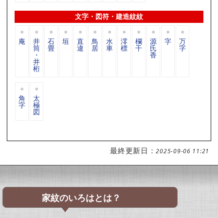
文字・図符・建造紋紋
庵
井
石
垣
直
鳥
水
澪
欄
源
字
万
筒
畳
違
居
車
標
干
氏
字
・
香
井
桁
角
太
字
極
図
最終更新日：
2025-09-06 11:21
家紋のいろはとは？