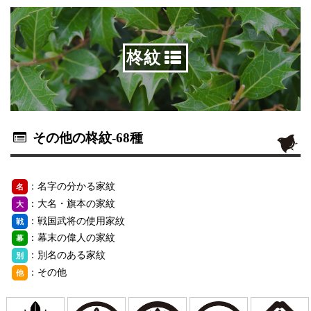
柊紋
その他の柊紋
-68種
：名字の分かる家紋
名
：大名・旗本の家紋
大
：戦国武将の使用家紋
戦
：幕末の偉人の家紋
幕
：別名のある家紋
別
：その他
他