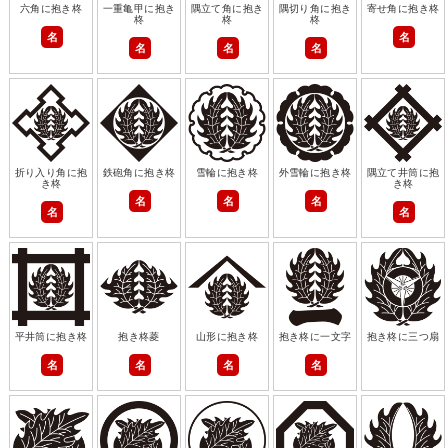
六角に抱き柊
一重亀甲に抱き
隅立て角に抱き
隅切り角に抱き
寄せ角に抱き柊
柊
柊
柊
名
名
名
名
名
折り入り角に抱
鉄砲角に抱き柊
雪輪に抱き柊
外雪輪に抱き柊
隅立て井筒に抱
き柊
き柊
名
名
名
名
名
平井筒に抱き柊
抱き柊菱
山形に抱き柊
抱き柊に一文字
抱き柊に三つ扇
名
名
名
名