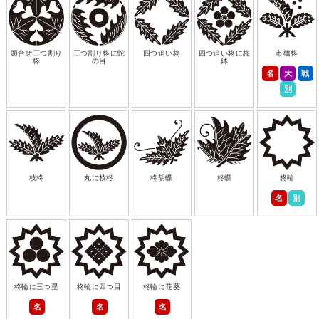
頭合せ三つ割り
三つ割り柊に蛇
四つ追い柊
四つ追い柊に梅
市橋柊
柊
の目
鉢
名
大
戦
別
枝柊
丸に枝柊
柊胡蝶
柊蝶
柊輪
名
別
柊輪に三つ星
柊輪に四つ目
柊輪に花菱
名
名
名