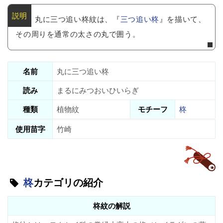
丸に三つ追い柊紋は、『
三つ追い柊
』を描いて、
その周りを通常の太さの丸で囲う。
名前
丸に三つ追い柊
読み
まるにみつおいひいらぎ
種類
植物紋
モチーフ
柊
使用苗字
竹崎
柊
カテゴリの紹介
柊紋の解説