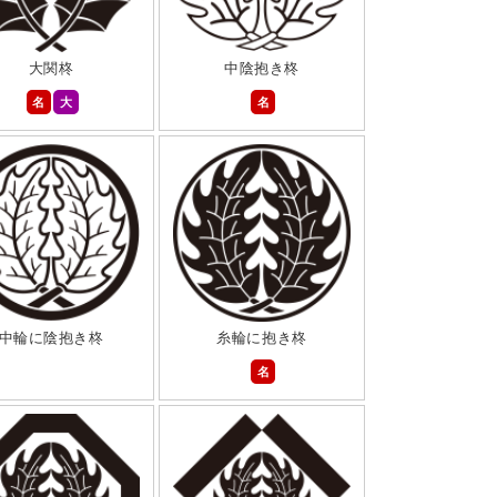
大関柊
中陰抱き柊
名
大
名
中輪に陰抱き柊
糸輪に抱き柊
名