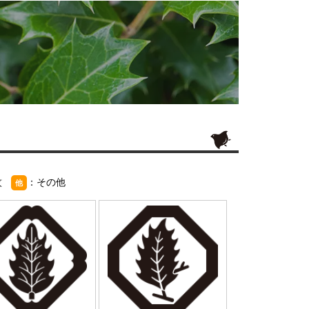
紋
：その他
他