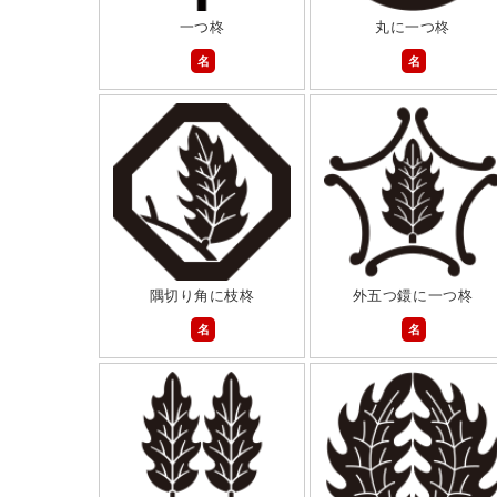
一つ柊
丸に一つ柊
名
名
隅切り角に枝柊
外五つ鐶に一つ柊
名
名