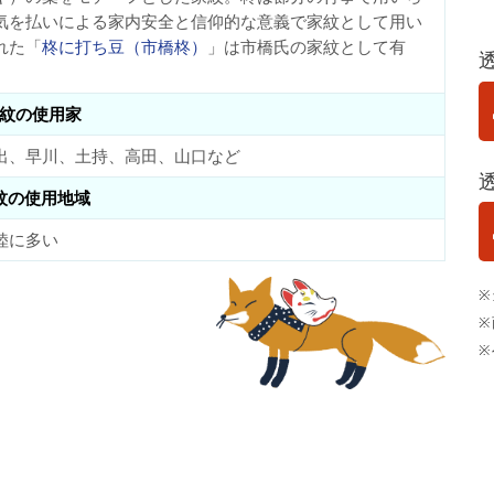
気を払いによる家内安全と信仰的な意義で家紋として用い
れた「
柊に打ち豆（市橋柊）
」は市橋氏の家紋として有
紋の使用家
出、早川、土持、高田、山口など
紋の使用地域
陸に多い
※
※
※