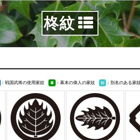
柊紋
：戦国武将の使用家紋
：幕末の偉人の家紋
：別名のある家
幕
別