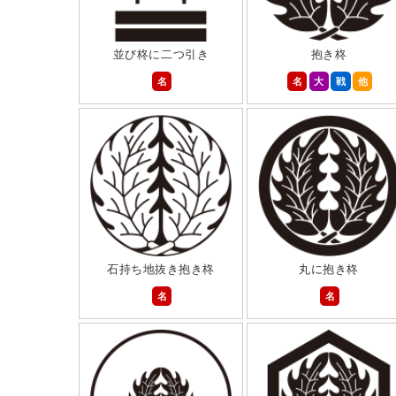
並び柊に二つ引き
抱き柊
名
名
大
戦
他
石持ち地抜き抱き柊
丸に抱き柊
名
名