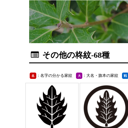
その他の柊紋
-68種
：名字の分かる家紋
：大名・旗本の家紋
名
大
戦