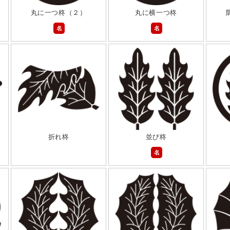
丸に一つ柊（２）
丸に横一つ柊
名
名
折れ柊
並び柊
名