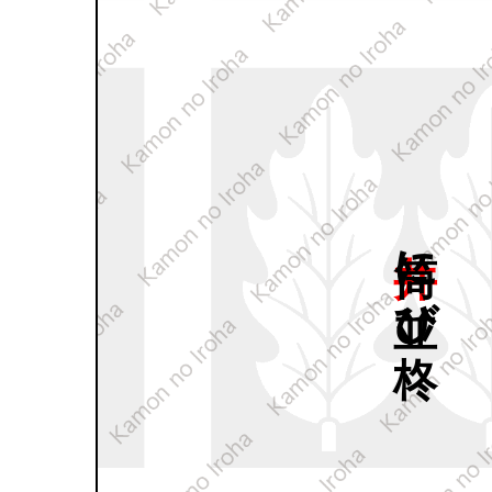
井筒に
並び
柊