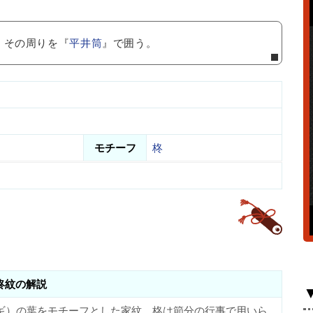
、その周りを『
平井筒
』で囲う。
モチーフ
柊
柊紋の解説
ギ）の葉をモチーフとした家紋。柊は節分の行事で用いら