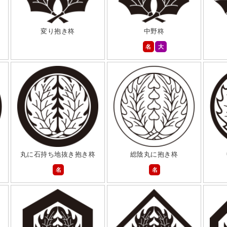
変り抱き柊
中野柊
名
大
丸に石持ち地抜き抱き柊
総陰丸に抱き柊
名
名