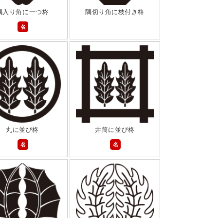
隅入り角に一つ柊
隅切り角に枝付き柊
名
丸に並び柊
井筒に並び柊
名
名