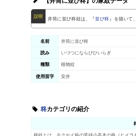
【井筒に並び柊】の家紋データ
井筒に並び柊紋は、『
並び柊
』を描いて
名前
井筒に並び柊
読み
いづつにならびひいらぎ
種類
植物紋
使用苗字
安井
柊
カテゴリの紹介
柊紋とは、モクセイ科の常緑小高木の柊（ヒイラ