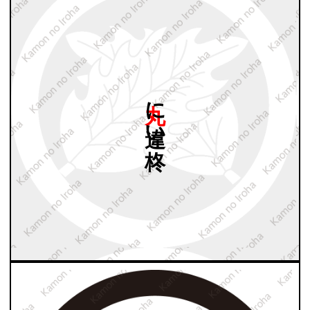
丸に
違い
柊