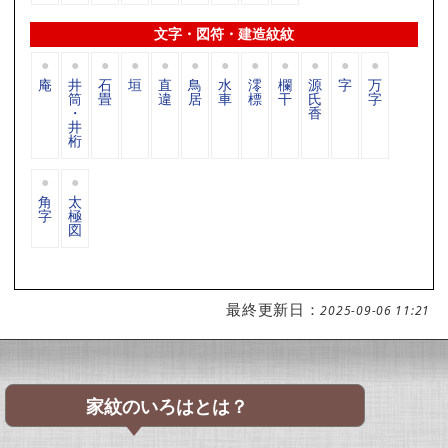
文字・図符・建造紋紋
庵
井
石
垣
直
鳥
水
澪
欄
源
字
万
筒
畳
違
居
車
標
干
氏
字
・
香
井
桁
角
太
字
極
図
最終更新日：
2025-09-06 11:21
家紋のいろはとは？