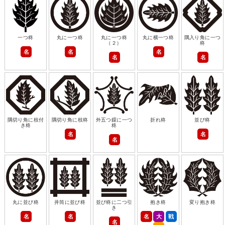
一つ柊
丸に一つ柊
丸に一つ柊
丸に横一つ柊
隅入り角に一つ
（２）
柊
名
名
名
名
名
隅切り角に枝付
隅切り角に枝柊
外五つ鐶に一つ
折れ柊
並び柊
き柊
柊
名
名
名
丸に並び柊
井筒に並び柊
並び柊に二つ引
抱き柊
変り抱き柊
き
名
名
名
大
戦
名