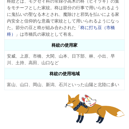
柊紋とは、モクセイ科の常緑小高木の柊（ヒイラギ）の葉
をモチーフとした家紋。柊は節分の行事で用いられるよう
に鬼払いの聖なる木とされ、魔除けと邪気を払いによる家
内安全と信仰的な意義で家紋として用いられるようになっ
た。節分の豆と柊が組み合わされた「
柊に打ち豆（市橋
柊）
」は市橋氏の家紋として有名。
柊紋の使用家
安威、上原、市橋、大関、山本、日下部、林、小出、早
川、土持、高田、山口など
柊紋の使用地域
富山、山口、岡山、新潟、石川といった山陽と北陸に多い