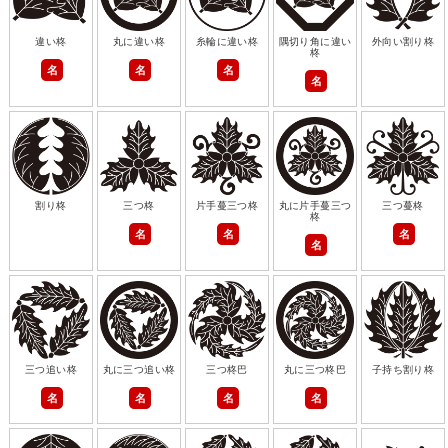
違い柊
丸に違い柊
糸輪に違い柊
隅切り角に違い
外向い割り柊
柊
名
名
名
名
割り柊
三つ柊
片手蔓三つ柊
丸に片手蔓三つ
三つ蔓柊
柊
名
名
名
名
三つ追い柊
丸に三つ追い柊
三つ柊巴
丸に三つ柊巴
子持ち割り柊
名
名
名
名