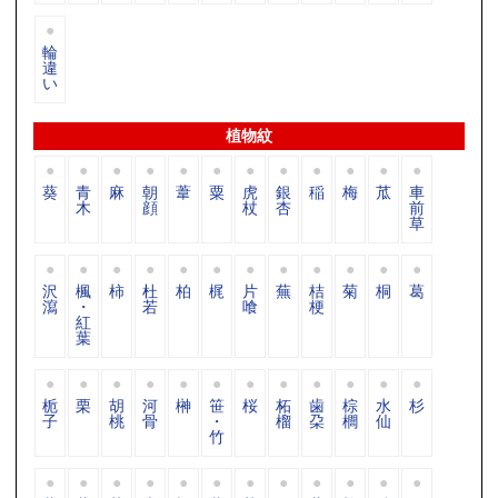
輪
違
い
植物紋
葵
青
麻
朝
葦
粟
虎
銀
稲
梅
苽
車
木
顔
杖
杏
前
草
沢
楓
柿
杜
柏
梶
片
蕪
桔
菊
桐
葛
瀉
・
若
喰
梗
紅
葉
栀
栗
胡
河
榊
笹
桜
柘
歯
棕
水
杉
子
桃
骨
・
榴
朶
櫚
仙
竹