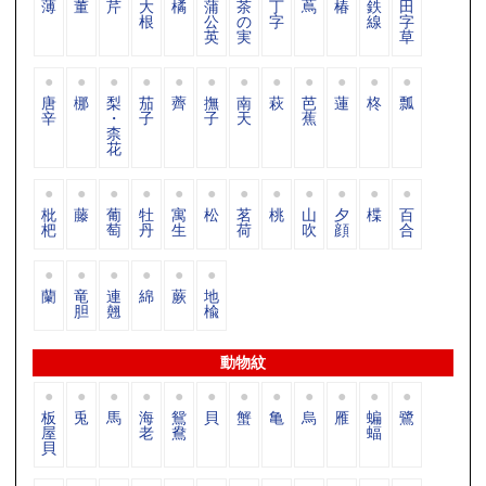
薄
董
芹
大
橘
蒲
茶
丁
蔦
椿
鉄
田
根
公
の
字
線
字
英
実
草
唐
梛
梨
茄
薺
撫
南
萩
芭
蓮
柊
瓢
辛
・
子
子
天
蕉
柰
花
枇
藤
葡
牡
寓
松
茗
桃
山
夕
楪
百
杷
萄
丹
生
荷
吹
顔
合
蘭
竜
連
綿
蕨
地
胆
翹
楡
動物紋
板
兎
馬
海
鴛
貝
蟹
亀
烏
雁
蝙
鷺
屋
老
鴦
蝠
貝