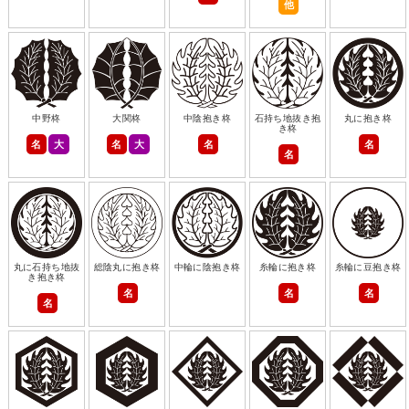
他
中野柊
大関柊
中陰抱き柊
石持ち地抜き抱
丸に抱き柊
き柊
名
大
名
大
名
名
名
丸に石持ち地抜
総陰丸に抱き柊
中輪に陰抱き柊
糸輪に抱き柊
糸輪に豆抱き柊
き抱き柊
名
名
名
名