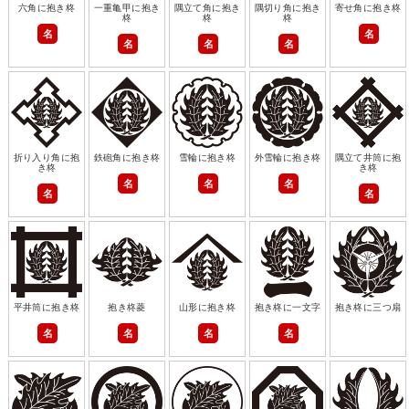
六角に抱き柊
一重亀甲に抱き
隅立て角に抱き
隅切り角に抱き
寄せ角に抱き柊
柊
柊
柊
名
名
名
名
名
折り入り角に抱
鉄砲角に抱き柊
雪輪に抱き柊
外雪輪に抱き柊
隅立て井筒に抱
き柊
き柊
名
名
名
名
名
平井筒に抱き柊
抱き柊菱
山形に抱き柊
抱き柊に一文字
抱き柊に三つ扇
名
名
名
名