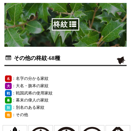
柊紋
その他の柊紋
-68種
：名字の分かる家紋
名
：大名・旗本の家紋
大
：戦国武将の使用家紋
戦
：幕末の偉人の家紋
幕
：別名のある家紋
別
：その他
他