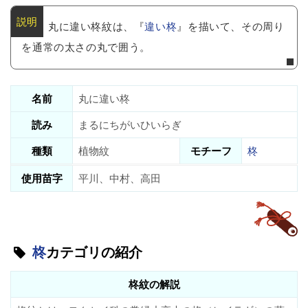
丸に違い柊紋は、『
違い柊
』を描いて、その周り
を通常の太さの丸で囲う。
名前
丸に違い柊
読み
まるにちがいひいらぎ
種類
植物紋
モチーフ
柊
使用苗字
平川、中村、高田
柊
カテゴリの紹介
柊紋の解説