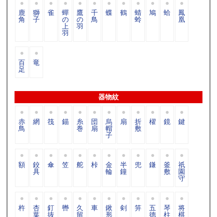
鹿
獅
雀
蟬
鷹
千
蝶
鶴
蜻
鳩
蛤
鳳
角
子
の
の
鳥
蛉
凰
上
羽
羽
百
竜
足
器物紋
赤
網
筏
錨
糸
団
烏
扇
折
櫂
鏡
鍵
鳥
巻
扇
帽
敷
子
額
鉸
傘
笠
舵
桛
金
半
兜
鎌
釜
祇
具
輪
鐘
敷
園
守
杵
杏
釘
轡
久
車
鍬
剣
笄
五
琴
将
葉
抜
留
形
德
柱
棋