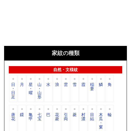
家紋の種類
自然・文様紋
日
月
星
山
水
浪
雲
雪
霞
稲
鱗
角
・
・
・
妻
日
曜
山
足
形
唐
鐶
亀
七
巴
花
引
菱
村
目
木
輪
花
甲
宝
菱
両
濃
結
瓜
・
窠