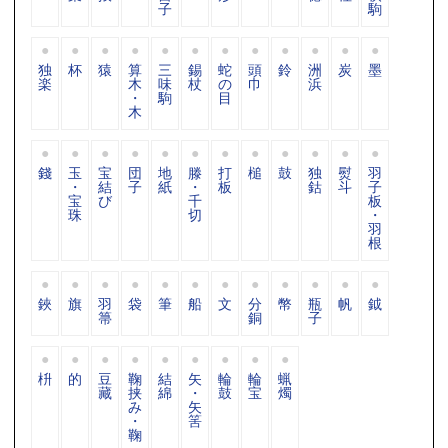
子
駒
独
杯
猿
算
三
錫
蛇
頭
鈴
洲
炭
墨
楽
木
味
杖
の
巾
浜
・
駒
目
木
錢
玉
宝
団
地
滕
打
槌
鼓
独
熨
羽
・
結
子
紙
・
板
鈷
斗
子
宝
び
千
板
珠
切
・
羽
根
鋏
旗
羽
袋
筆
船
文
分
幣
瓶
帆
鉞
箒
銅
子
枡
的
豆
鞠
結
矢
輪
輪
蝋
藏
挟
綿
・
鼓
宝
燭
み
矢
・
筈
鞠