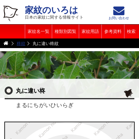
家紋のいろは
日本の家紋に関する情報サイト
お問い合わせ
家紋名一覧
種類別図覧
家紋用語
参考資料
検索
柊紋
丸に違い柊紋
丸に違い柊
まるにちがいひいらぎ