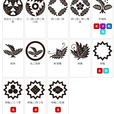
頭合せ三つ割り
三つ割り柊に蛇
四つ追い柊
四つ追い柊に梅
市橋柊
柊
の目
鉢
名
大
戦
別
枝柊
丸に枝柊
柊胡蝶
柊蝶
柊輪
名
別
柊輪に三つ星
柊輪に四つ目
柊輪に花菱
名
名
名