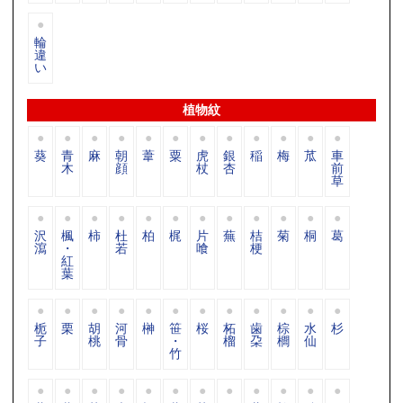
輪
違
い
植物紋
葵
青
麻
朝
葦
粟
虎
銀
稲
梅
苽
車
木
顔
杖
杏
前
草
沢
楓
柿
杜
柏
梶
片
蕪
桔
菊
桐
葛
瀉
・
若
喰
梗
紅
葉
栀
栗
胡
河
榊
笹
桜
柘
歯
棕
水
杉
子
桃
骨
・
榴
朶
櫚
仙
竹