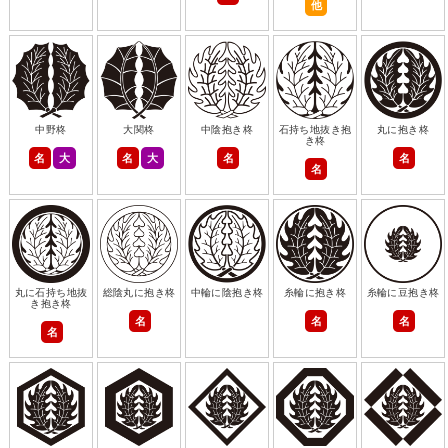
他
中野柊
大関柊
中陰抱き柊
石持ち地抜き抱
丸に抱き柊
き柊
名
大
名
大
名
名
名
丸に石持ち地抜
総陰丸に抱き柊
中輪に陰抱き柊
糸輪に抱き柊
糸輪に豆抱き柊
き抱き柊
名
名
名
名