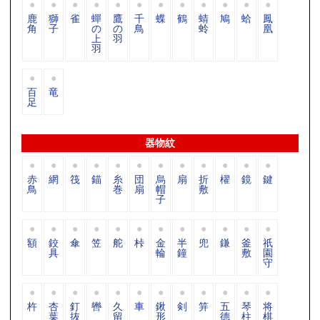
鹿
獅
雀
蟬
鷹
千
蝶
鶴
蜻
鳩
蛤
鳳
角
子
の
の
鳥
蛉
凰
上
羽
羽
百
竜
足
器物紋
赤
網
筏
錨
糸
団
烏
扇
折
櫂
鏡
鍵
鳥
巻
扇
帽
敷
子
額
鉸
傘
笠
舵
桛
金
半
兜
鎌
釜
祇
具
輪
鐘
敷
園
守
杵
杏
釘
轡
久
車
鍬
剣
笄
五
琴
将
葉
抜
留
形
德
柱
棋