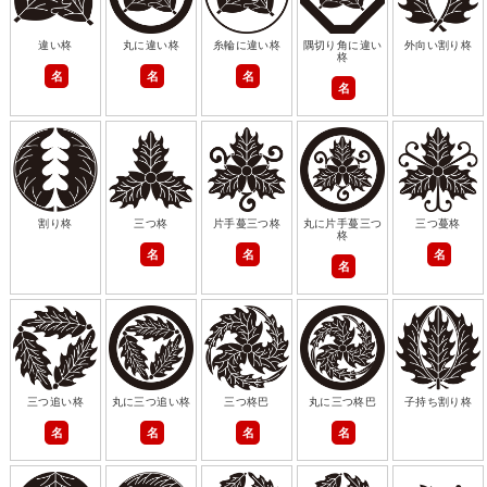
違い柊
丸に違い柊
糸輪に違い柊
隅切り角に違い
外向い割り柊
柊
名
名
名
名
割り柊
三つ柊
片手蔓三つ柊
丸に片手蔓三つ
三つ蔓柊
柊
名
名
名
名
三つ追い柊
丸に三つ追い柊
三つ柊巴
丸に三つ柊巴
子持ち割り柊
名
名
名
名