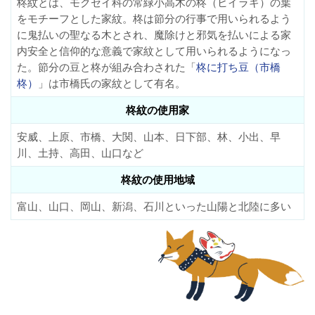
柊紋とは、モクセイ科の常緑小高木の柊（ヒイラギ）の葉
をモチーフとした家紋。柊は節分の行事で用いられるよう
に鬼払いの聖なる木とされ、魔除けと邪気を払いによる家
内安全と信仰的な意義で家紋として用いられるようになっ
た。節分の豆と柊が組み合わされた「
柊に打ち豆（市橋
柊）
」は市橋氏の家紋として有名。
柊紋の使用家
安威、上原、市橋、大関、山本、日下部、林、小出、早
川、土持、高田、山口など
柊紋の使用地域
富山、山口、岡山、新潟、石川といった山陽と北陸に多い