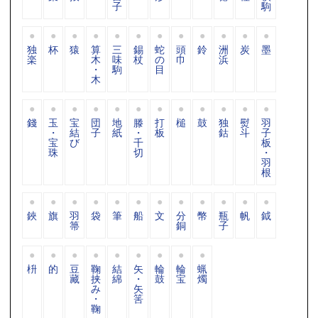
子
駒
独
杯
猿
算
三
錫
蛇
頭
鈴
洲
炭
墨
楽
木
味
杖
の
巾
浜
・
駒
目
木
錢
玉
宝
団
地
滕
打
槌
鼓
独
熨
羽
・
結
子
紙
・
板
鈷
斗
子
宝
び
千
板
珠
切
・
羽
根
鋏
旗
羽
袋
筆
船
文
分
幣
瓶
帆
鉞
箒
銅
子
枡
的
豆
鞠
結
矢
輪
輪
蝋
藏
挟
綿
・
鼓
宝
燭
み
矢
・
筈
鞠