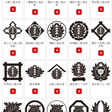
六角に抱き柊
一重亀甲に抱き
隅立て角に抱き
隅切り角に抱き
寄せ角に抱き柊
柊
柊
柊
名
名
名
名
名
折り入り角に抱
鉄砲角に抱き柊
雪輪に抱き柊
外雪輪に抱き柊
隅立て井筒に抱
き柊
き柊
名
名
名
名
名
平井筒に抱き柊
抱き柊菱
山形に抱き柊
抱き柊に一文字
抱き柊に三つ扇
名
名
名
名