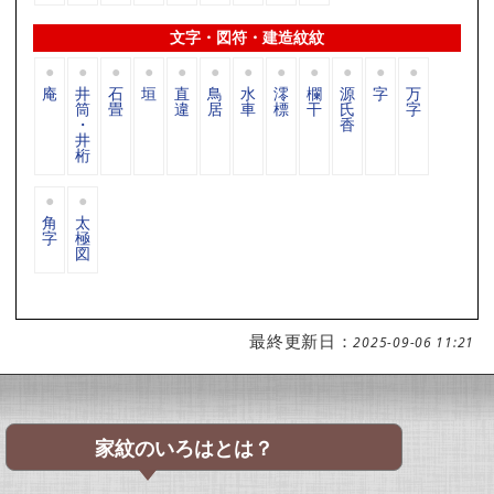
文字・図符・建造紋紋
庵
井
石
垣
直
鳥
水
澪
欄
源
字
万
筒
畳
違
居
車
標
干
氏
字
・
香
井
桁
角
太
字
極
図
最終更新日：
2025-09-06 11:21
家紋のいろはとは？