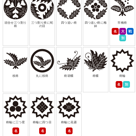
頭合せ三つ割り
三つ割り柊に蛇
四つ追い柊
四つ追い柊に梅
市橋柊
柊
の目
鉢
名
大
戦
別
枝柊
丸に枝柊
柊胡蝶
柊蝶
柊輪
名
別
柊輪に三つ星
柊輪に四つ目
柊輪に花菱
名
名
名