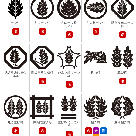
一つ柊
丸に一つ柊
丸に一つ柊
丸に横一つ柊
隅入り角に一つ
（２）
柊
名
名
名
名
名
隅切り角に枝付
隅切り角に枝柊
外五つ鐶に一つ
折れ柊
並び柊
き柊
柊
名
名
名
丸に並び柊
井筒に並び柊
並び柊に二つ引
抱き柊
変り抱き柊
き
名
名
名
大
戦
名