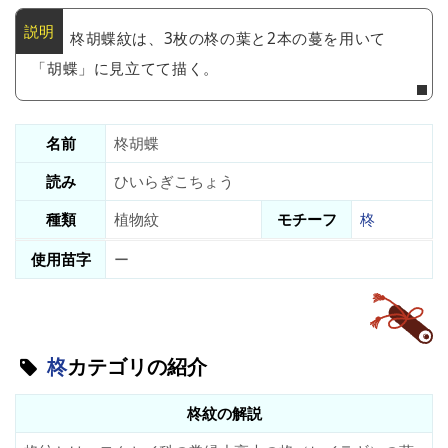
柊胡蝶紋は、3枚の柊の葉と2本の蔓を用いて
「胡蝶」に見立てて描く。
名前
柊胡蝶
読み
ひいらぎこちょう
種類
植物紋
モチーフ
柊
使用苗字
ー
柊
カテゴリの紹介
柊紋の解説