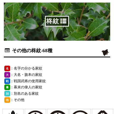
柊紋
その他の柊紋
-68種
：名字の分かる家紋
名
：大名・旗本の家紋
大
：戦国武将の使用家紋
戦
：幕末の偉人の家紋
幕
：別名のある家紋
別
：その他
他