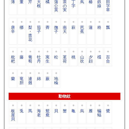
薄
董
芹
大
橘
蒲
茶
丁
蔦
椿
鉄
田
根
公
の
字
線
字
英
実
草
唐
梛
梨
茄
薺
撫
南
萩
芭
蓮
柊
瓢
辛
・
子
子
天
蕉
柰
花
枇
藤
葡
牡
寓
松
茗
桃
山
夕
楪
百
杷
萄
丹
生
荷
吹
顔
合
蘭
竜
連
綿
蕨
地
胆
翹
楡
動物紋
板
兎
馬
海
鴛
貝
蟹
亀
烏
雁
蝙
鷺
屋
老
鴦
蝠
貝