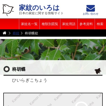
家紋のいろは
日本の家紋に関する情報サイト
お問い合わせ
家紋名一覧
種類別図覧
家紋用語
参考資料
検索
柊紋
柊胡蝶紋
柊胡蝶
ひいらぎこちょう