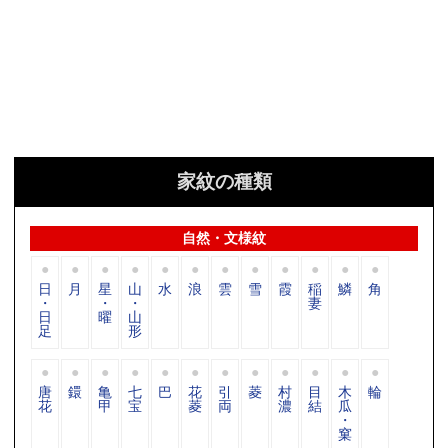
家紋の種類
自然・文様紋
日
月
星
山
水
浪
雲
雪
霞
稲
鱗
角
・
・
・
妻
日
曜
山
足
形
唐
鐶
亀
七
巴
花
引
菱
村
目
木
輪
花
甲
宝
菱
両
濃
結
瓜
・
窠