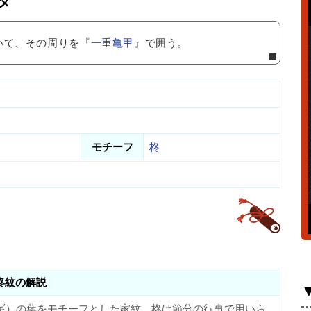
タ
いて、その周りを『
一重亀甲
』で囲う。
モチーフ
柊
柊紋の解説
ギ）の葉をモチーフとした家紋。柊は節分の行事で用いら