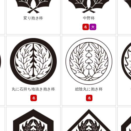
変り抱き柊
中野柊
名
大
丸に石持ち地抜き抱き柊
総陰丸に抱き柊
名
名