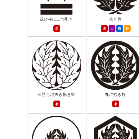
並び柊に二つ引き
抱き柊
名
名
大
戦
他
石持ち地抜き抱き柊
丸に抱き柊
名
名