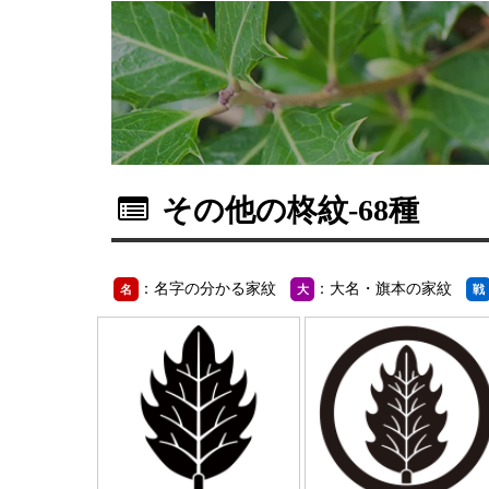
その他の柊紋
-68種
：名字の分かる家紋
：大名・旗本の家紋
名
大
戦