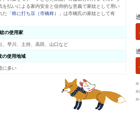
気を払いによる家内安全と信仰的な意義で家紋として用い
れた「
柊に打ち豆（市橋柊）
」は市橋氏の家紋として有
紋の使用家
出、早川、土持、高田、山口など
紋の使用地域
陸に多い
※
※
※