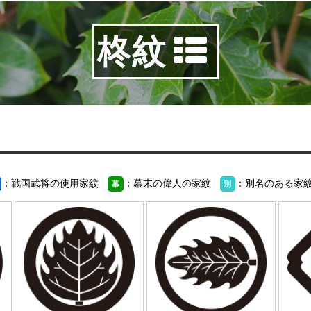
柊紋
：戦国武将の使用家紋
：幕末の偉人の家紋
：別名のある家
幕
別