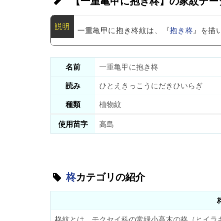
【一重亀甲に抱き柊】の家紋デー
一重亀甲に抱き柊紋は、『
抱き柊
』を描
名前
一重亀甲に抱き柊
読み
ひとえきっこうにだきひいらぎ
種類
植物紋
使用苗字
高島
柊
カテゴリの紹介
柊紋とは、モクセイ科の常緑小高木の柊（ヒイラ