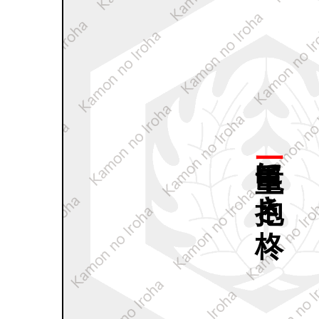
一重亀甲に
抱き
柊