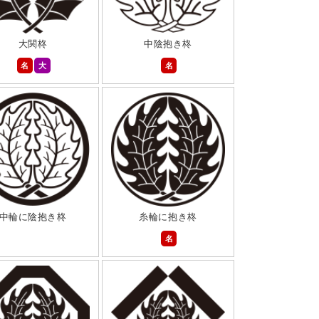
大関柊
中陰抱き柊
名
大
名
中輪に陰抱き柊
糸輪に抱き柊
名