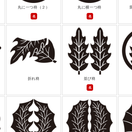
丸に一つ柊（２）
丸に横一つ柊
名
名
折れ柊
並び柊
名