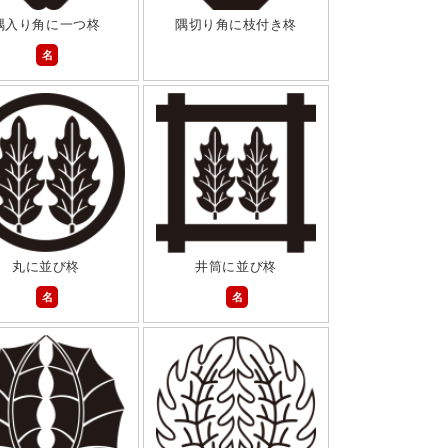
隅入り角に一つ柊
隅切り角に枝付き柊
名
丸に並び柊
井筒に並び柊
名
名