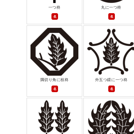
一つ柊
丸に一つ柊
名
名
隅切り角に枝柊
外五つ鐶に一つ柊
名
名