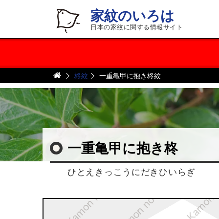
家紋のいろは
日本の家紋に関する情報サイト
柊紋
一重亀甲に抱き柊紋
一重亀甲に抱き柊
ひとえきっこうにだきひいらぎ