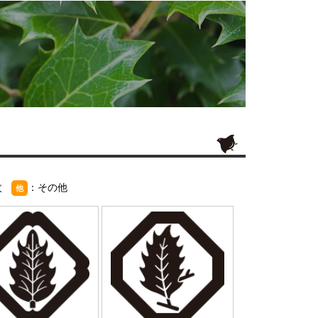
紋
：その他
他