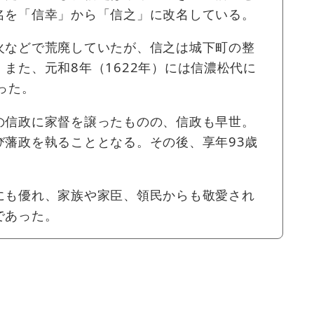
名を「信幸」から「信之」に改名している。
火などで荒廃していたが、信之は城下町の整
また、元和8年（1622年）には信濃松代に
った。
の信政に家督を譲ったものの、信政も早世。
び藩政を執ることとなる。その後、享年93歳
にも優れ、家族や家臣、領民からも敬愛され
であった。