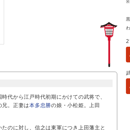
黒
国時代から江戸時代初期にかけての武将で、
の兄。正妻は
本多忠勝
の娘・小松姫。上田
いたのに対し、信之は東軍につき上田藩主と