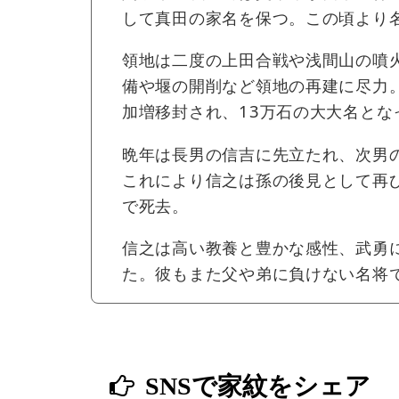
して真田の家名を保つ。この頃より
領地は二度の上田合戦や浅間山の噴
備や堰の開削など領地の再建に尽力。
加増移封され、13万石の大大名とな
晩年は長男の信吉に先立たれ、次男
これにより信之は孫の後見として再
で死去。
信之は高い教養と豊かな感性、武勇
た。彼もまた父や弟に負けない名将
SNSで家紋をシェア