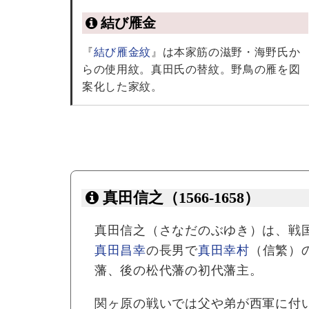
結び雁金
『
結び雁金紋
』は本家筋の滋野・海野氏か
らの使用紋。真田氏の替紋。野鳥の雁を図
案化した家紋。
真田信之（1566-1658）
真田信之（さなだのぶゆき）は、戦
真田昌幸
の長男で
真田幸村
（信繁）
藩、後の松代藩の初代藩主。
関ヶ原の戦いでは父や弟が西軍に付