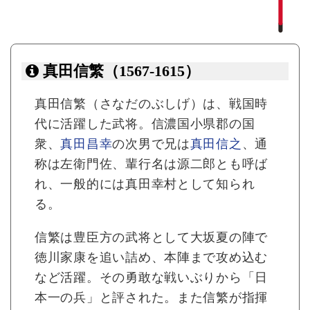
真田信繁（1567-1615）
真田信繁（さなだのぶしげ）は、戦国時
代に活躍した武将。信濃国小県郡の国
衆、
真田昌幸
の次男で兄は
真田信之
、通
称は左衛門佐、輩行名は源二郎とも呼ば
れ、一般的には真田幸村として知られ
る。
信繁は豊臣方の武将として大坂夏の陣で
徳川家康を追い詰め、本陣まで攻め込む
など活躍。その勇敢な戦いぶりから「日
本一の兵」と評された。また信繁が指揮