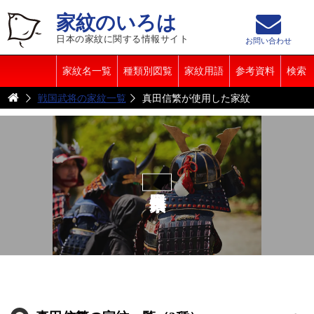
家紋のいろは
日本の家紋に関する情報サイト
お問い合わせ
家紋名一覧
種類別図覧
家紋用語
参考資料
検索
戦国武将の家紋一覧
真田信繁が使用した家紋
真田信繁