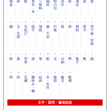
独
杯
猿
算
三
錫
蛇
頭
鈴
洲
炭
墨
楽
木
味
杖
の
巾
浜
・
駒
目
木
錢
玉
宝
団
地
滕
打
槌
鼓
独
熨
羽
・
結
子
紙
・
板
鈷
斗
子
宝
び
千
板
珠
切
・
羽
根
鋏
旗
羽
袋
筆
船
文
分
幣
瓶
帆
鉞
箒
銅
子
枡
的
豆
鞠
結
矢
輪
輪
蝋
藏
挟
綿
・
鼓
宝
燭
み
矢
・
筈
鞠
文字・図符・建造紋紋