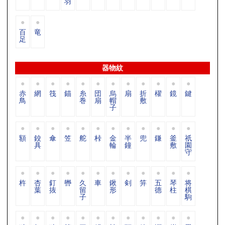
羽
百
竜
足
器物紋
赤
網
筏
錨
糸
団
烏
扇
折
櫂
鏡
鍵
鳥
巻
扇
帽
敷
子
額
鉸
傘
笠
舵
桛
金
半
兜
鎌
釜
祇
具
輪
鐘
敷
園
守
杵
杏
釘
轡
久
車
鍬
剣
笄
五
琴
将
葉
抜
留
形
德
柱
棋
子
駒