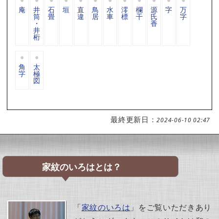
庵
井
石
垣
直
鳥
水
澪
欄
源
字
万
筒
畳
違
居
車
標
干
氏
字
・
香
井
桁
角
太
字
極
図
最終更新日：
2024-06-10 02:47
家紋のいろはとは？
「
家紋のいろは
」をご覧いただきあり