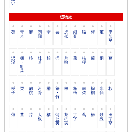
い
植物紋
葵
青
麻
朝
葦
粟
虎
銀
稲
梅
苽
車
木
顔
杖
杏
前
草
沢
楓
柿
杜
柏
梶
片
蕪
桔
菊
桐
葛
瀉
・
若
喰
梗
紅
葉
栀
栗
胡
河
榊
笹
桜
柘
歯
棕
水
杉
子
桃
骨
・
榴
朶
櫚
仙
竹
薄
董
芹
大
橘
蒲
茶
丁
蔦
椿
鉄
田
根
公
の
字
線
字
英
実
草