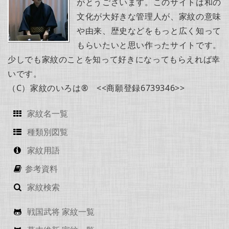
がとうございます。このサイトは和の
文化が大好きな管理人が、家紋の意味
や由来、歴史などをもっと広く知って
もらいたいと思い作ったサイトです。
少しでも家紋のことを知って好きになってもらえれば幸
いです。
（C）家紋のいろは® <<商願登録6739346>>
家紋名一覧
種類別図覧
家紋用語
参考資料
家紋検索
戦国武将 家紋一覧