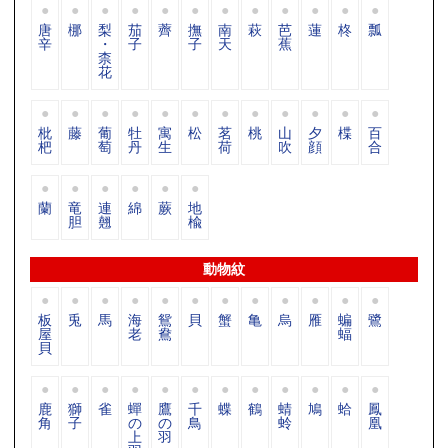
唐
梛
梨
茄
薺
撫
南
萩
芭
蓮
柊
瓢
辛
・
子
子
天
蕉
柰
花
枇
藤
葡
牡
寓
松
茗
桃
山
夕
楪
百
杷
萄
丹
生
荷
吹
顔
合
蘭
竜
連
綿
蕨
地
胆
翹
楡
動物紋
板
兎
馬
海
鴛
貝
蟹
亀
烏
雁
蝙
鷺
屋
老
鴦
蝠
貝
鹿
獅
雀
蟬
鷹
千
蝶
鶴
蜻
鳩
蛤
鳳
角
子
の
の
鳥
蛉
凰
上
羽