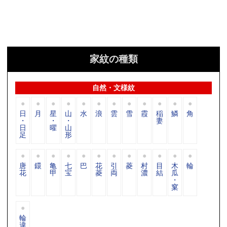
家紋の種類
自然・文様紋
日
月
星
山
水
浪
雲
雪
霞
稲
鱗
角
・
・
・
妻
日
曜
山
足
形
唐
鐶
亀
七
巴
花
引
菱
村
目
木
輪
花
甲
宝
菱
両
濃
結
瓜
・
窠
輪
違