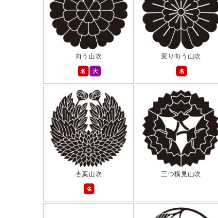
向う山吹
変り向う山吹
名
大
名
杏葉山吹
三つ横見山吹
名