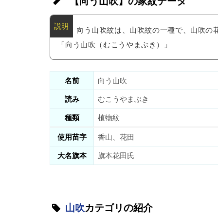
【向う山吹】の家紋データ
向う山吹紋は、山吹紋の一種で、山吹の
「向う山吹（むこうやまぶき）」
名前
向う山吹
読み
むこうやまぶき
種類
植物紋
使用苗字
香山、花田
大名旗本
旗本花田氏
山吹
カテゴリの紹介