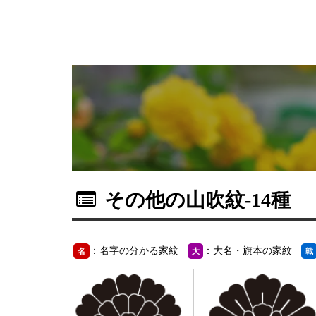
その他の山吹紋
-14種
：名字の分かる家紋
：大名・旗本の家紋
名
大
戦