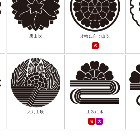
裏山吹
糸輪に向う山吹
名
大丸山吹
山吹に水
名
大