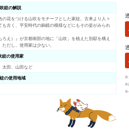
吹紋の解説
色の花をつける山吹をモチーフとした家紋。古来より人々
ても古く、平安時代の銅鏡の模様などにもその姿がみられ
もろえ）』が京都南部の地に「山吹」を植えた別邸を構え
。ただし、使用家は少ない。
吹紋の使用家
、太田、山田など
※
紋の使用地域
※
※