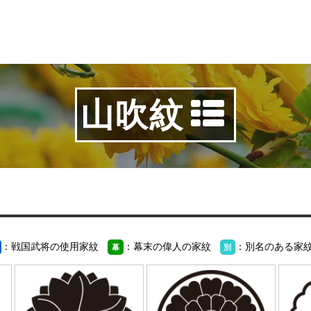
山吹紋
：戦国武将の使用家紋
：幕末の偉人の家紋
：別名のある家
幕
別