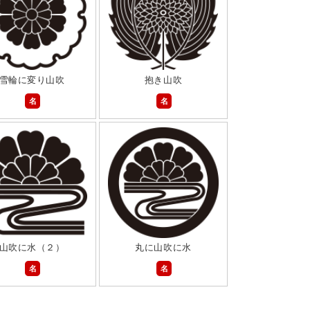
雪輪に変り山吹
抱き山吹
名
名
山吹に水（２）
丸に山吹に水
名
名