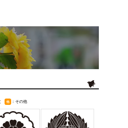
紋
：その他
他