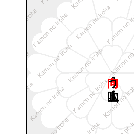
向う
山吹