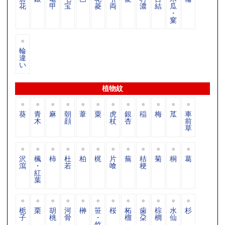
花
甲
宝
菱
両
濃
結
瓜
・
窠
輪
違
い
植物紋
葵
青
麻
朝
葦
粟
虎
銀
稲
梅
苽
車
木
顔
杖
杏
前
草
沢
楓
柿
杜
柏
梶
片
蕪
桔
菊
桐
葛
瀉
・
若
喰
梗
紅
葉
栀
栗
胡
河
榊
笹
桜
柘
歯
棕
水
杉
子
桃
骨
・
榴
朶
櫚
仙
竹