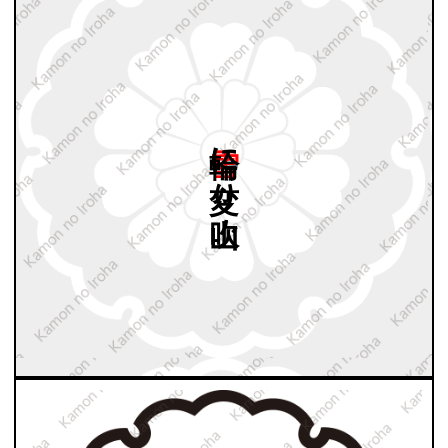
雪輪に
変り
山吹