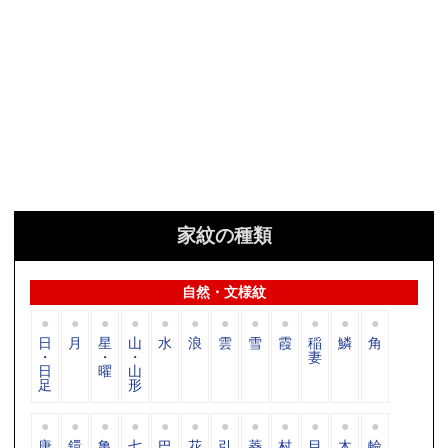
家紋の種類
自然・文様紋
日
月
星
山
水
浪
雲
雪
霞
稲
鱗
角
・
・
・
妻
日
曜
山
足
形
唐
鐶
亀
七
巴
花
引
菱
村
目
木
輪