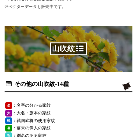
※ベクターデータも販売中です。
山吹紋
その他の山吹紋
-14種
：名字の分かる家紋
名
：大名・旗本の家紋
大
：戦国武将の使用家紋
戦
：幕末の偉人の家紋
幕
：別名のある家紋
別