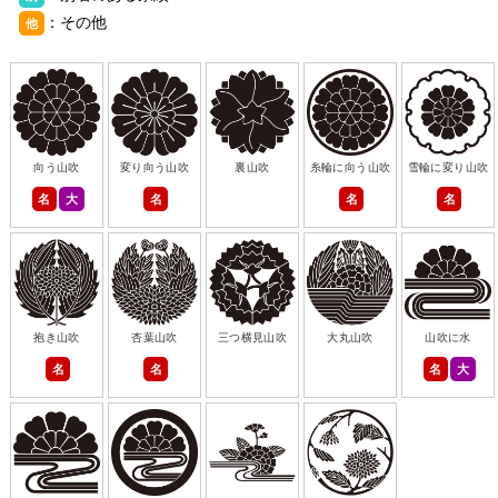
：その他
他
向う山吹
変り向う山吹
裏山吹
糸輪に向う山吹
雪輪に変り山吹
名
大
名
名
名
抱き山吹
杏葉山吹
三つ横見山吹
大丸山吹
山吹に水
名
名
名
大