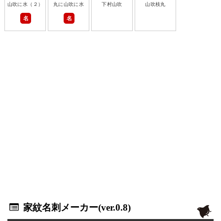
山吹に水（２）
丸に山吹に水
下村山吹
山吹枝丸
名
名
家紋名刺メーカー(ver.0.8)