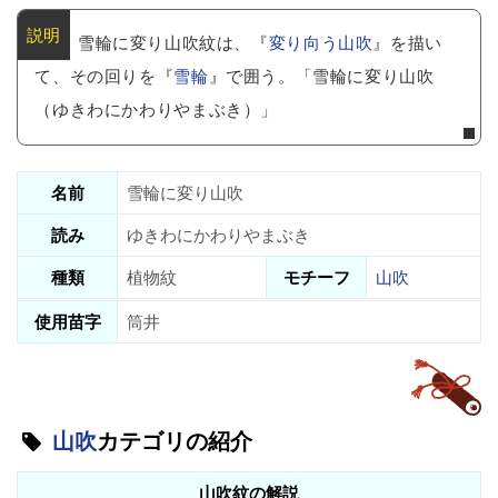
雪輪に変り山吹紋は、『
変り向う山吹
』を描い
て、その回りを『
雪輪
』で囲う。「雪輪に変り山吹
（ゆきわにかわりやまぶき）」
名前
雪輪に変り山吹
読み
ゆきわにかわりやまぶき
種類
植物紋
モチーフ
山吹
使用苗字
筒井
山吹
カテゴリの紹介
山吹紋の解説