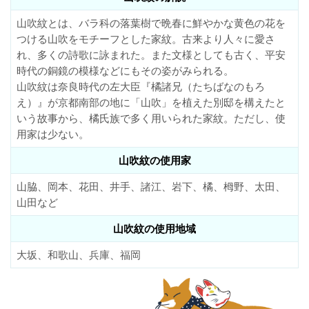
山吹紋とは、バラ科の落葉樹で晩春に鮮やかな黄色の花を
つける山吹をモチーフとした家紋。古来より人々に愛さ
れ、多くの詩歌に詠まれた。また文様としても古く、平安
時代の銅鏡の模様などにもその姿がみられる。
山吹紋は奈良時代の左大臣『橘諸兄（たちばなのもろ
え）』が京都南部の地に「山吹」を植えた別邸を構えたと
いう故事から、橘氏族で多く用いられた家紋。ただし、使
用家は少ない。
山吹紋の使用家
山脇、岡本、花田、井手、諸江、岩下、橘、栂野、太田、
山田など
山吹紋の使用地域
大坂、和歌山、兵庫、福岡