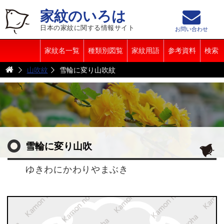
家紋のいろは
日本の家紋に関する情報サイト
お問い合わせ
家紋名一覧
種類別図覧
家紋用語
参考資料
検索
山吹紋
雪輪に変り山吹紋
雪輪に変り山吹
ゆきわにかわりやまぶき