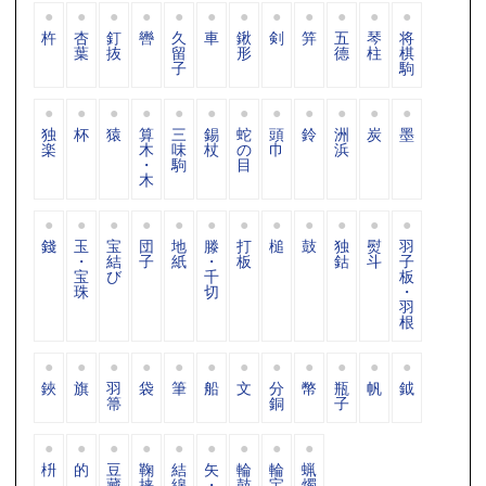
杵
杏
釘
轡
久
車
鍬
剣
笄
五
琴
将
葉
抜
留
形
德
柱
棋
子
駒
独
杯
猿
算
三
錫
蛇
頭
鈴
洲
炭
墨
楽
木
味
杖
の
巾
浜
・
駒
目
木
錢
玉
宝
団
地
滕
打
槌
鼓
独
熨
羽
・
結
子
紙
・
板
鈷
斗
子
宝
び
千
板
珠
切
・
羽
根
鋏
旗
羽
袋
筆
船
文
分
幣
瓶
帆
鉞
箒
銅
子
枡
的
豆
鞠
結
矢
輪
輪
蝋
藏
挟
綿
・
鼓
宝
燭