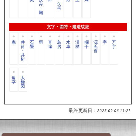
み
矢
・
筈
鞠
文字・図符・建造紋紋
庵
井
石
垣
直
鳥
水
澪
欄
源
字
万
筒
畳
違
居
車
標
干
氏
字
・
香
井
桁
角
太
字
極
図
最終更新日：
2025-09-06 11:21