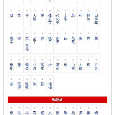
薄
董
芹
大
橘
蒲
茶
丁
蔦
椿
鉄
田
根
公
の
字
線
字
英
実
草
唐
梛
梨
茄
薺
撫
南
萩
芭
蓮
柊
瓢
辛
・
子
子
天
蕉
柰
花
枇
藤
葡
牡
寓
松
茗
桃
山
夕
楪
百
杷
萄
丹
生
荷
吹
顔
合
蘭
竜
連
綿
蕨
地
胆
翹
楡
動物紋
板
兎
馬
海
鴛
貝
蟹
亀
烏
雁
蝙
鷺