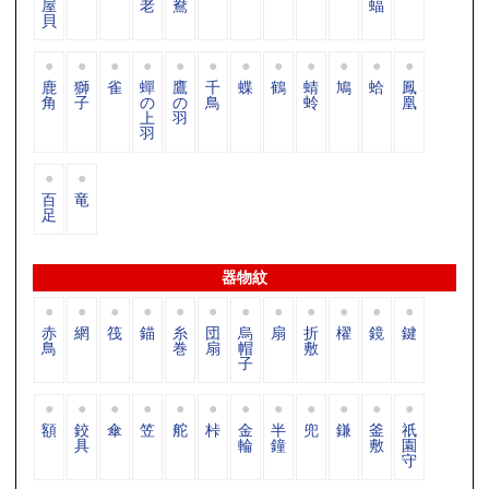
屋
老
鴦
蝠
貝
鹿
獅
雀
蟬
鷹
千
蝶
鶴
蜻
鳩
蛤
鳳
角
子
の
の
鳥
蛉
凰
上
羽
羽
百
竜
足
器物紋
赤
網
筏
錨
糸
団
烏
扇
折
櫂
鏡
鍵
鳥
巻
扇
帽
敷
子
額
鉸
傘
笠
舵
桛
金
半
兜
鎌
釜
祇
具
輪
鐘
敷
園
守