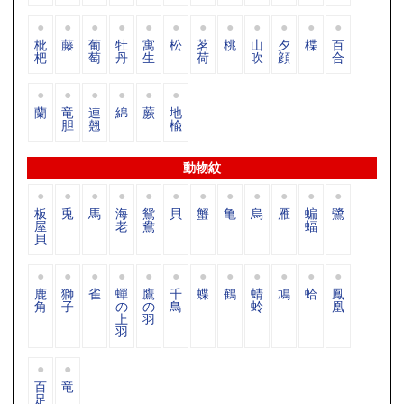
枇
藤
葡
牡
寓
松
茗
桃
山
夕
楪
百
杷
萄
丹
生
荷
吹
顔
合
蘭
竜
連
綿
蕨
地
胆
翹
楡
動物紋
板
兎
馬
海
鴛
貝
蟹
亀
烏
雁
蝙
鷺
屋
老
鴦
蝠
貝
鹿
獅
雀
蟬
鷹
千
蝶
鶴
蜻
鳩
蛤
鳳
角
子
の
の
鳥
蛉
凰
上
羽
羽
百
竜
足