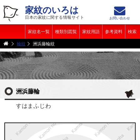
家紋のいろは
日本の家紋に関する情報サイト
お問い合わせ
家紋名一覧
種類別図覧
家紋用語
参考資料
検索
輪紋
洲浜藤輪紋
洲浜藤輪
すはまふじわ