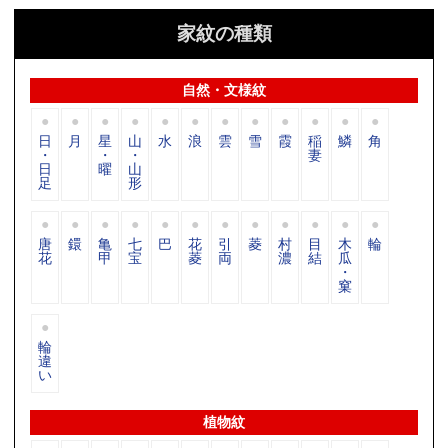
家紋の種類
自然・文様紋
日
月
星
山
水
浪
雲
雪
霞
稲
鱗
角
・
・
・
妻
日
曜
山
足
形
唐
鐶
亀
七
巴
花
引
菱
村
目
木
輪
花
甲
宝
菱
両
濃
結
瓜
・
窠
輪
違
い
植物紋