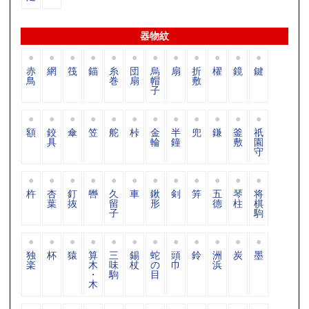
器物紋
赤
網
筏
錨
糸
団
烏
扇
折
櫂
鏡
鍵
鳥
巻
扇
帽
敷
子
額
鉸
傘
笠
舵
桛
金
半
兜
鎌
釜
祇
具
輪
鐘
敷
園
守
杵
杏
釘
轡
久
車
鍬
剣
笄
五
琴
将
葉
抜
留
形
德
柱
棋
子
駒
独
杯
猿
算
三
錫
蛇
頭
鈴
洲
炭
墨
楽
木
味
杖
の
巾
浜
・
駒
目
木