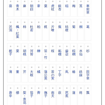
葵
青
麻
朝
葦
粟
虎
銀
稲
梅
苽
車
木
顔
杖
杏
前
草
沢
楓
柿
杜
柏
梶
片
蕪
桔
菊
桐
葛
瀉
・
若
喰
梗
紅
葉
栀
栗
胡
河
榊
笹
桜
柘
歯
棕
水
杉
子
桃
骨
・
榴
朶
櫚
仙
竹
薄
董
芹
大
橘
蒲
茶
丁
蔦
椿
鉄
田
根
公
の
字
線
字
英
実
草
唐
梛
梨
茄
薺
撫
南
萩
芭
蓮
柊
瓢
辛
・
子
子
天
蕉
柰
花