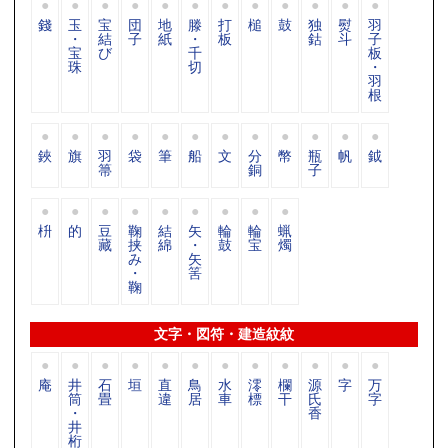
錢
玉
宝
団
地
滕
打
槌
鼓
独
熨
羽
・
結
子
紙
・
板
鈷
斗
子
宝
び
千
板
珠
切
・
羽
根
鋏
旗
羽
袋
筆
船
文
分
幣
瓶
帆
鉞
箒
銅
子
枡
的
豆
鞠
結
矢
輪
輪
蝋
藏
挟
綿
・
鼓
宝
燭
み
矢
・
筈
鞠
文字・図符・建造紋紋
庵
井
石
垣
直
鳥
水
澪
欄
源
字
万
筒
畳
違
居
車
標
干
氏
字
・
香
井
桁