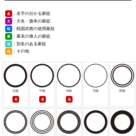
：名字の分かる家紋
名
：大名・旗本の家紋
大
：戦国武将の使用家紋
戦
：幕末の偉人の家紋
幕
：別名のある家紋
別
：その他
他
丸輪
中輪
糸輪
毛輪
陰輪
名
名
名