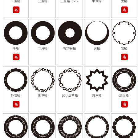
二重輪
三重輪
三重輪（２）
中太輪
太輪
名
名
厚輪
二分輪
蛇の目輪
月輪
雪輪
名
名
外雪輪
唐草輪
変り唐草輪
雁木輪
源氏輪
名
名