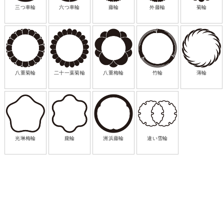
三つ車輪
六つ車輪
藤輪
外藤輪
菊輪
八重菊輪
二十一葉菊輪
八重梅輪
竹輪
薄輪
光琳梅輪
朧輪
洲浜藤輪
違い雪輪