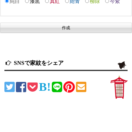
純白
漆黒
真紅
紺青
柳緑
今紫
SNSで家紋をシェア