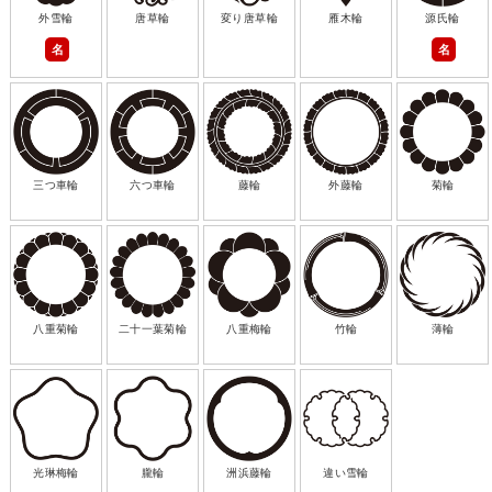
外雪輪
唐草輪
変り唐草輪
雁木輪
源氏輪
名
名
三つ車輪
六つ車輪
藤輪
外藤輪
菊輪
八重菊輪
二十一葉菊輪
八重梅輪
竹輪
薄輪
光琳梅輪
朧輪
洲浜藤輪
違い雪輪