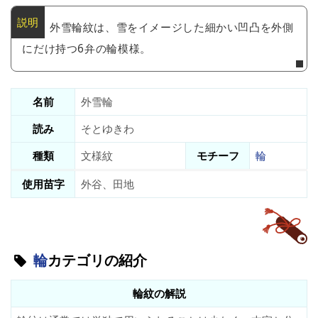
外雪輪紋は、雪をイメージした細かい凹凸を外側
にだけ持つ6弁の輪模様。
名前
外雪輪
読み
そとゆきわ
種類
文様紋
モチーフ
輪
使用苗字
外谷、田地
輪
カテゴリの紹介
輪紋の解説