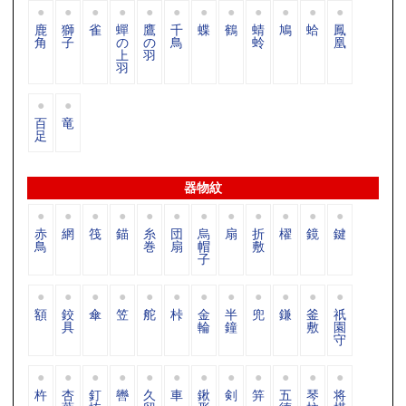
鹿
獅
雀
蟬
鷹
千
蝶
鶴
蜻
鳩
蛤
鳳
角
子
の
の
鳥
蛉
凰
上
羽
羽
百
竜
足
器物紋
赤
網
筏
錨
糸
団
烏
扇
折
櫂
鏡
鍵
鳥
巻
扇
帽
敷
子
額
鉸
傘
笠
舵
桛
金
半
兜
鎌
釜
祇
具
輪
鐘
敷
園
守
杵
杏
釘
轡
久
車
鍬
剣
笄
五
琴
将