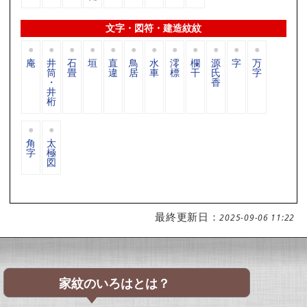
文字・図符・建造紋紋
庵
井
石
垣
直
鳥
水
澪
欄
源
字
万
筒
畳
違
居
車
標
干
氏
字
・
香
井
桁
角
太
字
極
図
最終更新日：
2025-09-06 11:22
家紋のいろはとは？