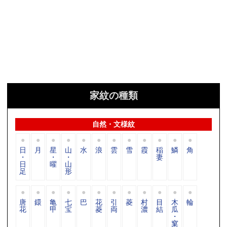
家紋の種類
自然・文様紋
日
月
星
山
水
浪
雲
雪
霞
稲
鱗
角
・
・
・
妻
日
曜
山
足
形
唐
鐶
亀
七
巴
花
引
菱
村
目
木
輪
花
甲
宝
菱
両
濃
結
瓜
・
窠