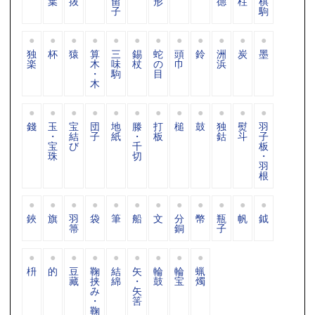
葉
抜
留
形
德
柱
棋
子
駒
独
杯
猿
算
三
錫
蛇
頭
鈴
洲
炭
墨
楽
木
味
杖
の
巾
浜
・
駒
目
木
錢
玉
宝
団
地
滕
打
槌
鼓
独
熨
羽
・
結
子
紙
・
板
鈷
斗
子
宝
び
千
板
珠
切
・
羽
根
鋏
旗
羽
袋
筆
船
文
分
幣
瓶
帆
鉞
箒
銅
子
枡
的
豆
鞠
結
矢
輪
輪
蝋
藏
挟
綿
・
鼓
宝
燭
み
矢
・
筈
鞠