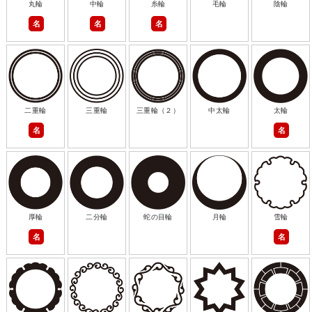
丸輪
中輪
糸輪
毛輪
陰輪
名
名
名
二重輪
三重輪
三重輪（２）
中太輪
太輪
名
名
厚輪
二分輪
蛇の目輪
月輪
雪輪
名
名