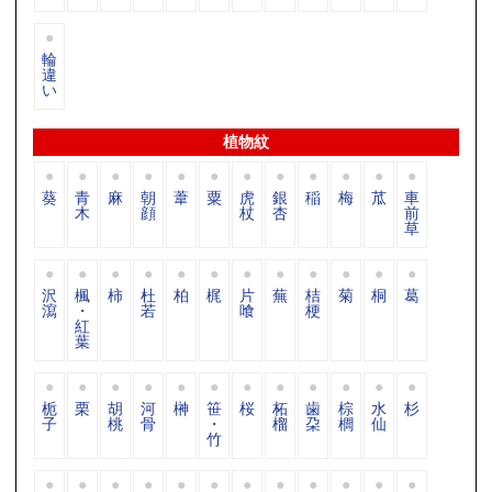
輪
違
い
植物紋
葵
青
麻
朝
葦
粟
虎
銀
稲
梅
苽
車
木
顔
杖
杏
前
草
沢
楓
柿
杜
柏
梶
片
蕪
桔
菊
桐
葛
瀉
・
若
喰
梗
紅
葉
栀
栗
胡
河
榊
笹
桜
柘
歯
棕
水
杉
子
桃
骨
・
榴
朶
櫚
仙
竹