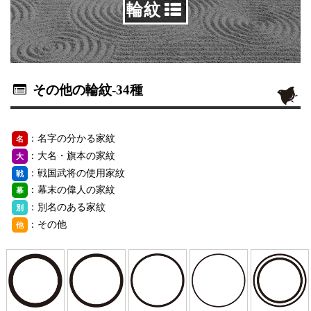
輪紋
その他の輪紋
-34種
：名字の分かる家紋
名
：大名・旗本の家紋
大
：戦国武将の使用家紋
戦
：幕末の偉人の家紋
幕
：別名のある家紋
別
：その他
他