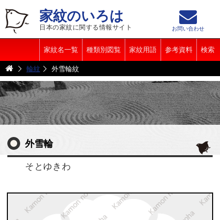
家紋のいろは
日本の家紋に関する情報サイト
お問い合わせ
家紋名一覧
種類別図覧
家紋用語
参考資料
検索
輪紋
外雪輪紋
外雪輪
そとゆきわ