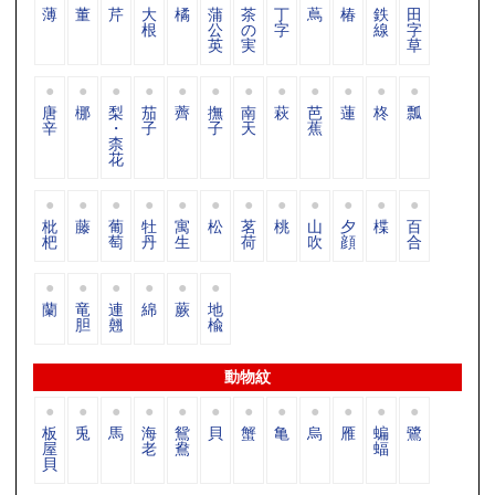
薄
董
芹
大
橘
蒲
茶
丁
蔦
椿
鉄
田
根
公
の
字
線
字
英
実
草
唐
梛
梨
茄
薺
撫
南
萩
芭
蓮
柊
瓢
辛
・
子
子
天
蕉
柰
花
枇
藤
葡
牡
寓
松
茗
桃
山
夕
楪
百
杷
萄
丹
生
荷
吹
顔
合
蘭
竜
連
綿
蕨
地
胆
翹
楡
動物紋
板
兎
馬
海
鴛
貝
蟹
亀
烏
雁
蝙
鷺
屋
老
鴦
蝠
貝