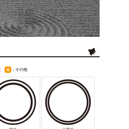
紋
：その他
他