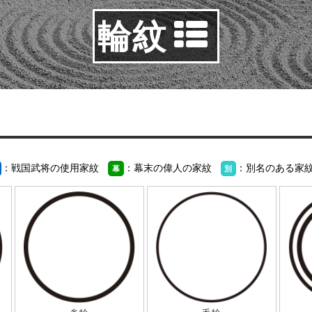
輪紋
：戦国武将の使用家紋
：幕末の偉人の家紋
：別名のある家
幕
別