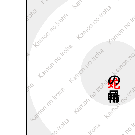
蛇の
目輪