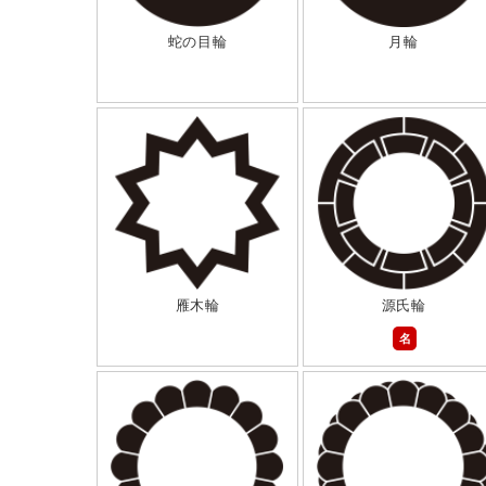
蛇の目輪
月輪
雁木輪
源氏輪
名