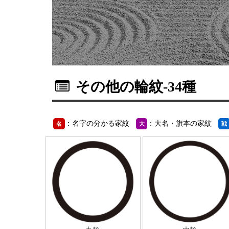
その他の輪紋
-34種
：名字の分かる家紋
：大名・旗本の家紋
名
大
戦