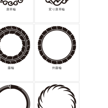
唐草輪
変り唐草輪
藤輪
外藤輪