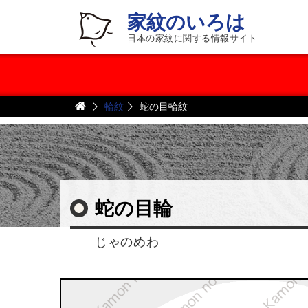
家紋のいろは
日本の家紋に関する情報サイト
輪紋
蛇の目輪紋
蛇の目輪
じゃのめわ