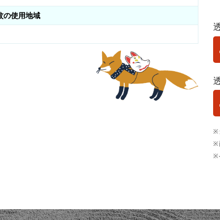
紋の使用地域
※
※
※