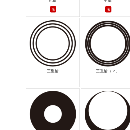
丸輪
中輪
名
名
三重輪
三重輪（２）