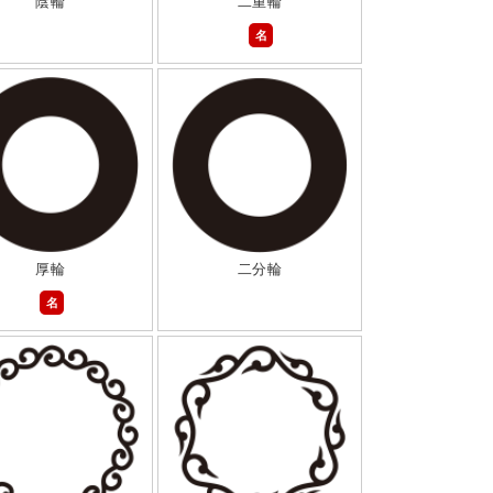
陰輪
二重輪
名
厚輪
二分輪
名