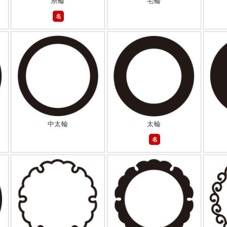
糸輪
毛輪
名
中太輪
太輪
名