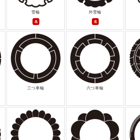
雪輪
外雪輪
名
名
三つ車輪
六つ車輪