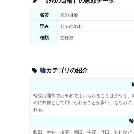
【蛇の目輪】の家紋データ
名前
蛇の目輪
読み
じゃのめわ
種類
文様紋
輪
カテゴリの紹介
輪紋は通常では単独で用いられることは少なく、
めに外郭として用いられることが多い。ちなみに
れる。
輪
吹田、大井、揖斐、和田、牛窪、吐田、香川など