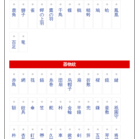
鹿
獅
雀
蟬
鷹
千
蝶
鶴
蜻
鳩
蛤
鳳
角
子
の
の
鳥
蛉
凰
上
羽
羽
百
竜
足
器物紋
赤
網
筏
錨
糸
団
烏
扇
折
櫂
鏡
鍵
鳥
巻
扇
帽
敷
子
額
鉸
傘
笠
舵
桛
金
半
兜
鎌
釜
祇
具
輪
鐘
敷
園
守
杵
杏
釘
轡
久
車
鍬
剣
笄
五
琴
将