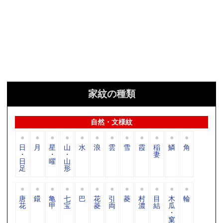
家紋の種類
自然・文様紋
日
月
星
山
水
浪
雲
雪
霞
稲
鱗
角
・
・
・
妻
日
曜
山
足
形
唐
鐶
亀
七
巴
花
引
菱
村
目
木
輪
花
甲
宝
菱
両
濃
結
瓜
・
窠