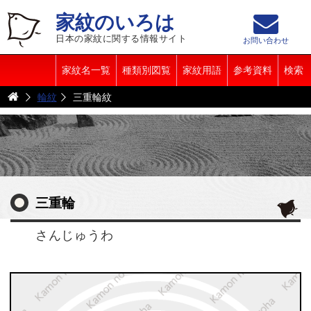
家紋のいろは
日本の家紋に関する情報サイト
お問い合わせ
家紋名一覧
種類別図覧
家紋用語
参考資料
検索
輪紋
三重輪紋
三重輪
さんじゅうわ