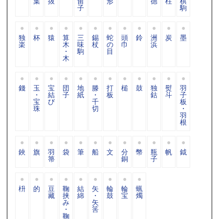
葉
抜
留
形
德
柱
棋
子
駒
独
杯
猿
算
三
錫
蛇
頭
鈴
洲
炭
墨
楽
木
味
杖
の
巾
浜
・
駒
目
木
錢
玉
宝
団
地
滕
打
槌
鼓
独
熨
羽
・
結
子
紙
・
板
鈷
斗
子
宝
び
千
板
珠
切
・
羽
根
鋏
旗
羽
袋
筆
船
文
分
幣
瓶
帆
鉞
箒
銅
子
枡
的
豆
鞠
結
矢
輪
輪
蝋
藏
挟
綿
・
鼓
宝
燭
み
矢
・
筈
鞠