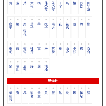
薄
董
芹
大
橘
蒲
茶
丁
蔦
椿
鉄
田
根
公
の
字
線
字
英
実
草
唐
梛
梨
茄
薺
撫
南
萩
芭
蓮
柊
瓢
辛
・
子
子
天
蕉
柰
花
枇
藤
葡
牡
寓
松
茗
桃
山
夕
楪
百
杷
萄
丹
生
荷
吹
顔
合
蘭
竜
連
綿
蕨
地
胆
翹
楡
動物紋
板
兎
馬
海
鴛
貝
蟹
亀
烏
雁
蝙
鷺
屋
老
鴦
蝠
貝