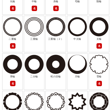
丸輪
中輪
糸輪
毛輪
陰輪
名
名
名
二重輪
三重輪
三重輪（２）
中太輪
太輪
名
名
厚輪
二分輪
蛇の目輪
月輪
雪輪
名
名