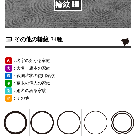
輪紋
その他の輪紋
-34種
：名字の分かる家紋
名
：大名・旗本の家紋
大
：戦国武将の使用家紋
戦
：幕末の偉人の家紋
幕
：別名のある家紋
別
：その他
他