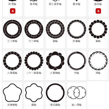
外雪輪
唐草輪
変り唐草輪
雁木輪
源氏輪
名
名
三つ車輪
六つ車輪
藤輪
外藤輪
菊輪
八重菊輪
二十一葉菊輪
八重梅輪
竹輪
薄輪
光琳梅輪
朧輪
洲浜藤輪
違い雪輪