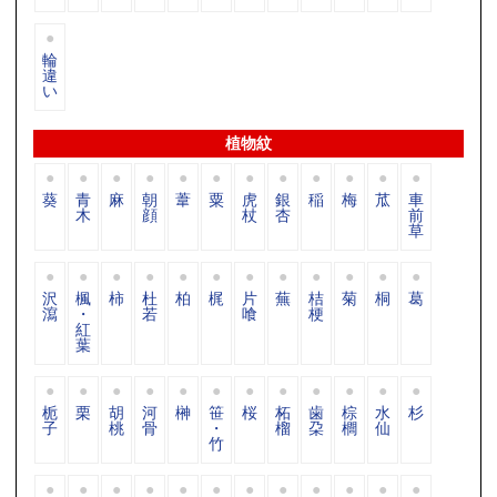
輪
違
い
植物紋
葵
青
麻
朝
葦
粟
虎
銀
稲
梅
苽
車
木
顔
杖
杏
前
草
沢
楓
柿
杜
柏
梶
片
蕪
桔
菊
桐
葛
瀉
・
若
喰
梗
紅
葉
栀
栗
胡
河
榊
笹
桜
柘
歯
棕
水
杉
子
桃
骨
・
榴
朶
櫚
仙
竹