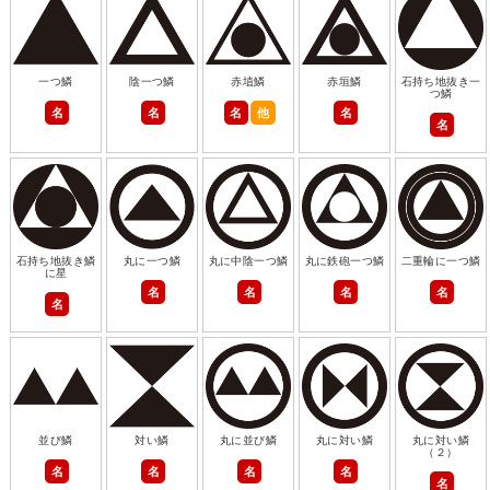
一つ鱗
陰一つ鱗
赤埴鱗
赤垣鱗
石持ち地抜き一
つ鱗
名
名
名
他
名
名
石持ち地抜き鱗
丸に一つ鱗
丸に中陰一つ鱗
丸に鉄砲一つ鱗
二重輪に一つ鱗
に星
名
名
名
名
名
並び鱗
対い鱗
丸に並び鱗
丸に対い鱗
丸に対い鱗
（２）
名
名
名
名
名