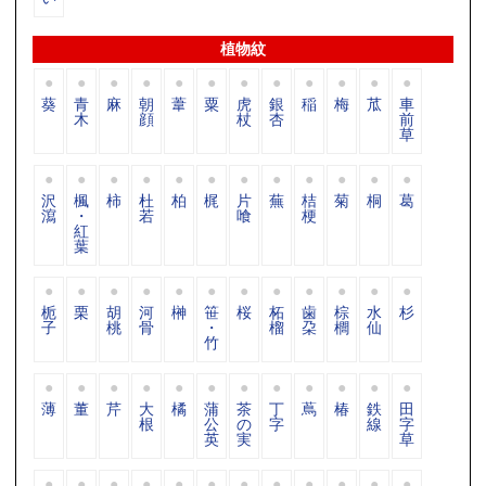
植物紋
葵
青
麻
朝
葦
粟
虎
銀
稲
梅
苽
車
木
顔
杖
杏
前
草
沢
楓
柿
杜
柏
梶
片
蕪
桔
菊
桐
葛
瀉
・
若
喰
梗
紅
葉
栀
栗
胡
河
榊
笹
桜
柘
歯
棕
水
杉
子
桃
骨
・
榴
朶
櫚
仙
竹
薄
董
芹
大
橘
蒲
茶
丁
蔦
椿
鉄
田
根
公
の
字
線
字
英
実
草