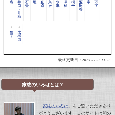
庵
井
石
垣
直
鳥
水
澪
欄
源
字
万
筒
畳
違
居
車
標
干
氏
字
・
香
井
桁
角
太
字
極
図
最終更新日：
2025-09-06 11:22
家紋のいろはとは？
「
家紋のいろは
」をご覧いただきあり
がとうございます。このサイトは和の