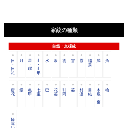
家紋の種類
自然・文様紋
日
月
星
山
水
浪
雲
雪
霞
稲
鱗
角
・
・
・
妻
日
曜
山
足
形
唐
鐶
亀
七
巴
花
引
菱
村
目
木
輪
花
甲
宝
菱
両
濃
結
瓜
・
窠
輪
違
い