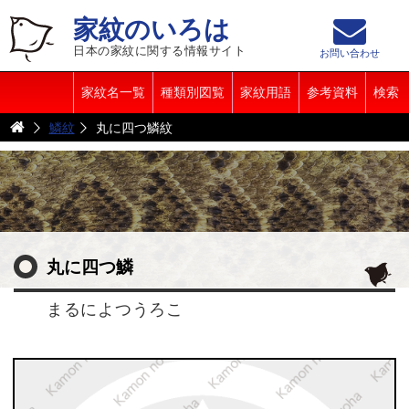
家紋のいろは
日本の家紋に関する情報サイト
お問い合わせ
家紋名一覧
種類別図覧
家紋用語
参考資料
検索
鱗紋
丸に四つ鱗紋
丸に四つ鱗
まるによつうろこ