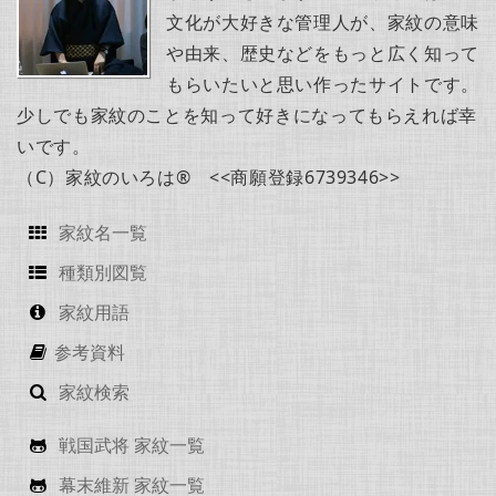
文化が大好きな管理人が、家紋の意味
や由来、歴史などをもっと広く知って
もらいたいと思い作ったサイトです。
少しでも家紋のことを知って好きになってもらえれば幸
いです。
（C）家紋のいろは® <<商願登録6739346>>
家紋名一覧
種類別図覧
家紋用語
参考資料
家紋検索
戦国武将 家紋一覧
幕末維新 家紋一覧