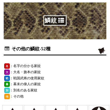
鱗紋
その他の鱗紋
-52種
：名字の分かる家紋
名
：大名・旗本の家紋
大
：戦国武将の使用家紋
戦
：幕末の偉人の家紋
幕
：別名のある家紋
別
：その他
他