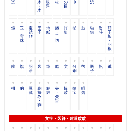
楽
木
味
杖
の
巾
浜
・
駒
目
木
錢
玉
宝
団
地
滕
打
槌
鼓
独
熨
羽
・
結
子
紙
・
板
鈷
斗
子
宝
び
千
板
珠
切
・
羽
根
鋏
旗
羽
袋
筆
船
文
分
幣
瓶
帆
鉞
箒
銅
子
枡
的
豆
鞠
結
矢
輪
輪
蝋
藏
挟
綿
・
鼓
宝
燭
み
矢
・
筈
鞠
文字・図符・建造紋紋