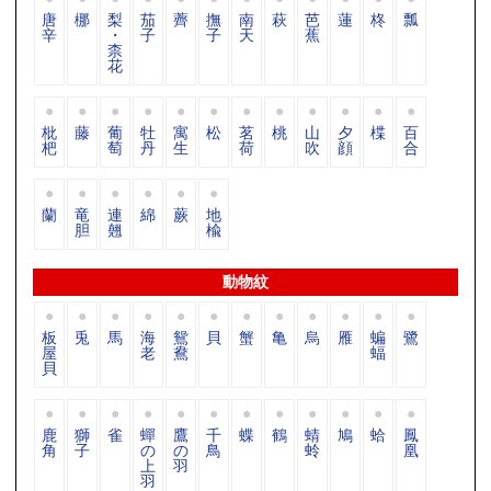
唐
梛
梨
茄
薺
撫
南
萩
芭
蓮
柊
瓢
辛
・
子
子
天
蕉
柰
花
枇
藤
葡
牡
寓
松
茗
桃
山
夕
楪
百
杷
萄
丹
生
荷
吹
顔
合
蘭
竜
連
綿
蕨
地
胆
翹
楡
動物紋
板
兎
馬
海
鴛
貝
蟹
亀
烏
雁
蝙
鷺
屋
老
鴦
蝠
貝
鹿
獅
雀
蟬
鷹
千
蝶
鶴
蜻
鳩
蛤
鳳
角
子
の
の
鳥
蛉
凰
上
羽
羽