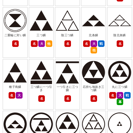
二重輪に対い鱗
三つ鱗
陰三つ鱗
北条鱗
陰北条鱗
名
名
大
他
名
名
大
戦
名
他
種子島鱗
三つ鱗に一つ引
一つ引きに三つ
石持ち地抜き三
丸に三つ鱗
き
鱗
つ鱗
名
大
名
大
戦
名
名
名
幕