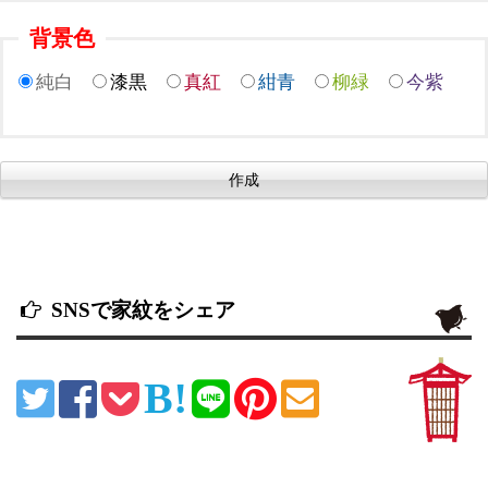
背景色
純白
漆黒
真紅
紺青
柳緑
今紫
SNSで家紋をシェア