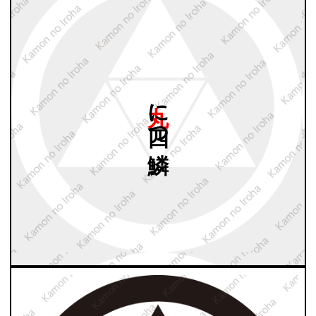
丸に
四つ
鱗