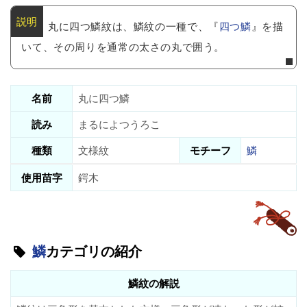
丸に四つ鱗紋は、鱗紋の一種で、『
四つ鱗
』を描
いて、その周りを通常の太さの丸で囲う。
名前
丸に四つ鱗
読み
まるによつうろこ
種類
文様紋
モチーフ
鱗
使用苗字
鍔木
鱗
カテゴリの紹介
鱗紋の解説