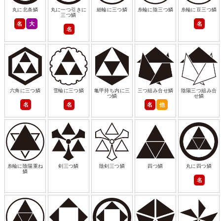
丸に北条鱗
丸に一つ引きに
細輪に三つ鱗
糸輪に陰三つ鱗
糸輪に豆三つ鱗
三つ鱗
名
大
名
名
六角に三つ鱗
雪輪に三つ鱗
亀甲持ち内に三
三つ組み合せ鱗
陰陽三つ組み合
つ鱗
せ鱗
名
名
名
他
糸輪に陰陽重ね
剣三つ鱗
陰剣三つ鱗
四つ鱗
丸に四つ鱗
鱗
名