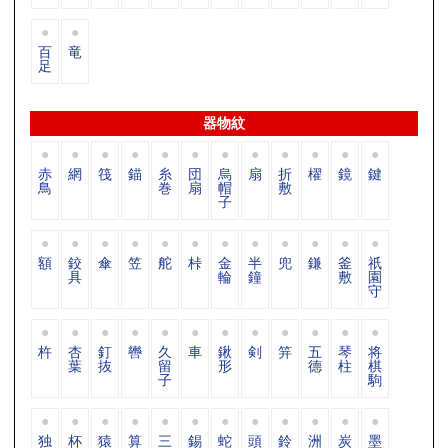
百
竜
足
器物紋
赤
網
筏
錨
糸
団
烏
扇
折
櫂
鏡
鍵
鳥
巻
扇
帽
敷
子
額
鉸
傘
笠
舵
桛
金
半
兜
鎌
釜
祇
具
輪
鐘
敷
園
守
杵
杏
釘
轡
久
車
鍬
剣
笄
五
琴
将
葉
抜
留
形
德
柱
棋
子
駒
独
杯
猿
算
三
錫
蛇
頭
鈴
洲
炭
墨