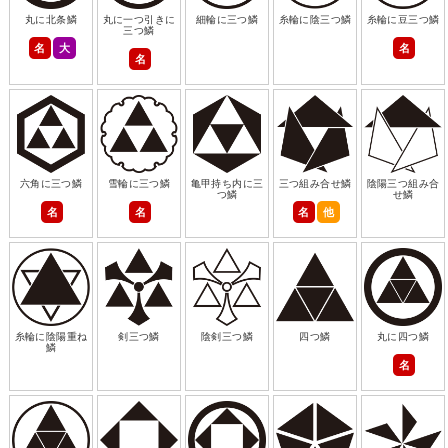
丸に北条鱗
丸に一つ引きに
細輪に三つ鱗
糸輪に陰三つ鱗
糸輪に豆三つ鱗
三つ鱗
名
大
名
名
六角に三つ鱗
雪輪に三つ鱗
亀甲持ち内に三
三つ組み合せ鱗
陰陽三つ組み合
つ鱗
せ鱗
名
名
名
他
糸輪に陰陽重ね
剣三つ鱗
陰剣三つ鱗
四つ鱗
丸に四つ鱗
鱗
名