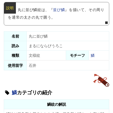
丸に並び鱗紋は、『
並び鱗
』を描いて、その周り
を通常の太さの丸で囲う。
名前
丸に並び鱗
読み
まるにならびうろこ
種類
文様紋
モチーフ
鱗
使用苗字
石井
鱗
カテゴリの紹介
鱗紋の解説