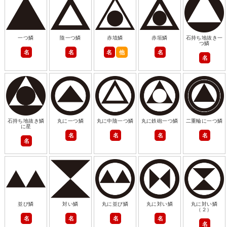
一つ鱗
陰一つ鱗
赤埴鱗
赤垣鱗
石持ち地抜き一
つ鱗
名
名
名
他
名
名
石持ち地抜き鱗
丸に一つ鱗
丸に中陰一つ鱗
丸に鉄砲一つ鱗
二重輪に一つ鱗
に星
名
名
名
名
名
並び鱗
対い鱗
丸に並び鱗
丸に対い鱗
丸に対い鱗
（２）
名
名
名
名
名