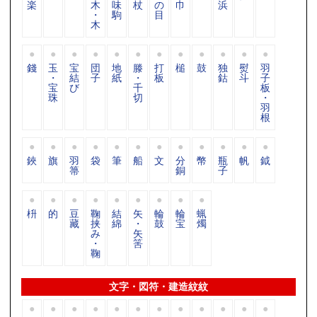
楽
木
味
杖
の
巾
浜
・
駒
目
木
錢
玉
宝
団
地
滕
打
槌
鼓
独
熨
羽
・
結
子
紙
・
板
鈷
斗
子
宝
び
千
板
珠
切
・
羽
根
鋏
旗
羽
袋
筆
船
文
分
幣
瓶
帆
鉞
箒
銅
子
枡
的
豆
鞠
結
矢
輪
輪
蝋
藏
挟
綿
・
鼓
宝
燭
み
矢
・
筈
鞠
文字・図符・建造紋紋