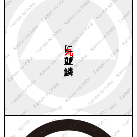
丸に
並び
鱗