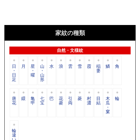
家紋の種類
自然・文様紋
日
月
星
山
水
浪
雲
雪
霞
稲
鱗
角
・
・
・
妻
日
曜
山
足
形
唐
鐶
亀
七
巴
花
引
菱
村
目
木
輪
花
甲
宝
菱
両
濃
結
瓜
・
窠
輪
違
い