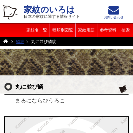
家紋のいろは
日本の家紋に関する情報サイト
お問い合わせ
家紋名一覧
種類別図覧
家紋用語
参考資料
検索
鱗紋
丸に並び鱗紋
丸に並び鱗
まるにならびうろこ