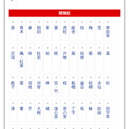
植物紋
葵
青
麻
朝
葦
粟
虎
銀
稲
梅
苽
車
木
顔
杖
杏
前
草
沢
楓
柿
杜
柏
梶
片
蕪
桔
菊
桐
葛
瀉
・
若
喰
梗
紅
葉
栀
栗
胡
河
榊
笹
桜
柘
歯
棕
水
杉
子
桃
骨
・
榴
朶
櫚
仙
竹
薄
董
芹
大
橘
蒲
茶
丁
蔦
椿
鉄
田
根
公
の
字
線
字
英
実
草