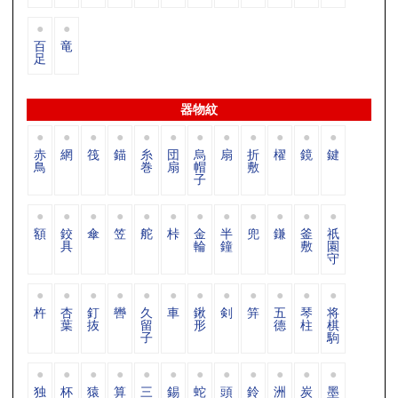
百
竜
足
器物紋
赤
網
筏
錨
糸
団
烏
扇
折
櫂
鏡
鍵
鳥
巻
扇
帽
敷
子
額
鉸
傘
笠
舵
桛
金
半
兜
鎌
釜
祇
具
輪
鐘
敷
園
守
杵
杏
釘
轡
久
車
鍬
剣
笄
五
琴
将
葉
抜
留
形
德
柱
棋
子
駒
独
杯
猿
算
三
錫
蛇
頭
鈴
洲
炭
墨