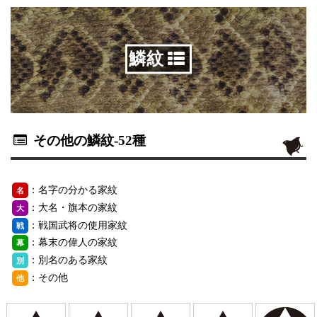
鱗紋
その他の鱗紋
-52種
：名字の分かる家紋
名
：大名・旗本の家紋
大
：戦国武将の使用家紋
戦
：幕末の偉人の家紋
幕
：別名のある家紋
別
：その他
他