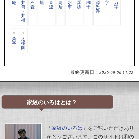
庵
井
石
垣
直
鳥
水
澪
欄
源
字
万
筒
畳
違
居
車
標
干
氏
字
・
香
井
桁
角
太
字
極
図
最終更新日：
2025-09-06 11:22
家紋のいろはとは？
「
家紋のいろは
」をご覧いただきあり
がとうございます。このサイトは和の