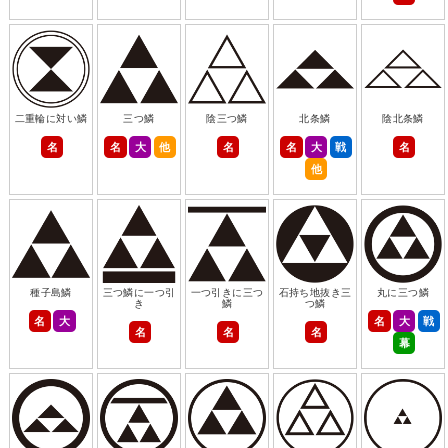
二重輪に対い鱗
三つ鱗
陰三つ鱗
北条鱗
陰北条鱗
名
名
大
他
名
名
大
戦
名
他
種子島鱗
三つ鱗に一つ引
一つ引きに三つ
石持ち地抜き三
丸に三つ鱗
き
鱗
つ鱗
名
大
名
大
戦
名
名
名
幕