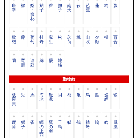
唐
梛
梨
茄
薺
撫
南
萩
芭
蓮
柊
瓢
辛
・
子
子
天
蕉
柰
花
枇
藤
葡
牡
寓
松
茗
桃
山
夕
楪
百
杷
萄
丹
生
荷
吹
顔
合
蘭
竜
連
綿
蕨
地
胆
翹
楡
動物紋
板
兎
馬
海
鴛
貝
蟹
亀
烏
雁
蝙
鷺
屋
老
鴦
蝠
貝
鹿
獅
雀
蟬
鷹
千
蝶
鶴
蜻
鳩
蛤
鳳
角
子
の
の
鳥
蛉
凰
上
羽
羽