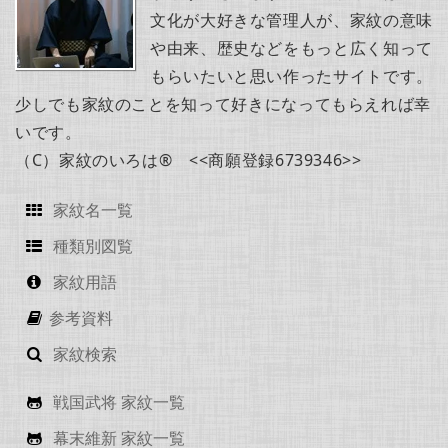
文化が大好きな管理人が、家紋の意味
や由来、歴史などをもっと広く知って
もらいたいと思い作ったサイトです。
少しでも家紋のことを知って好きになってもらえれば幸
いです。
（C）家紋のいろは® <<商願登録6739346>>
家紋名一覧
種類別図覧
家紋用語
参考資料
家紋検索
戦国武将 家紋一覧
幕末維新 家紋一覧