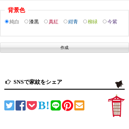
背景色
純白
漆黒
真紅
紺青
柳緑
今紫
SNSで家紋をシェア