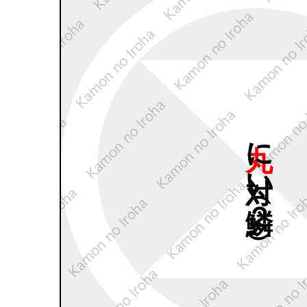
丸に
対い
鱗（２
）