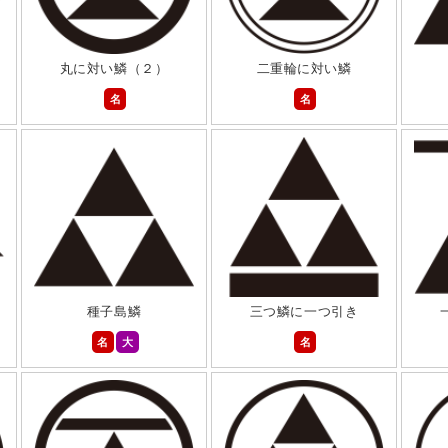
丸に対い鱗（２）
二重輪に対い鱗
名
名
種子島鱗
三つ鱗に一つ引き
名
大
名