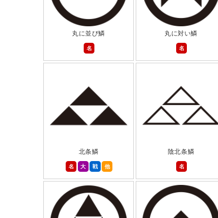
丸に並び鱗
丸に対い鱗
名
名
北条鱗
陰北条鱗
名
大
戦
他
名