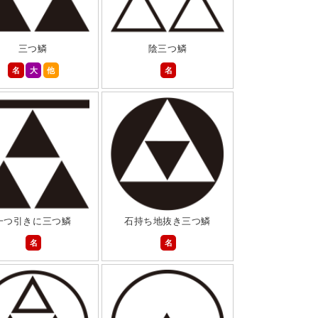
三つ鱗
陰三つ鱗
名
大
他
名
一つ引きに三つ鱗
石持ち地抜き三つ鱗
名
名