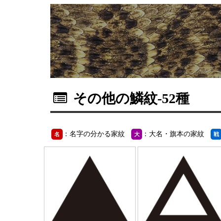
その他の鱗紋
-52種
：名字の分かる家紋
：大名・旗本の家紋
名
大
戦