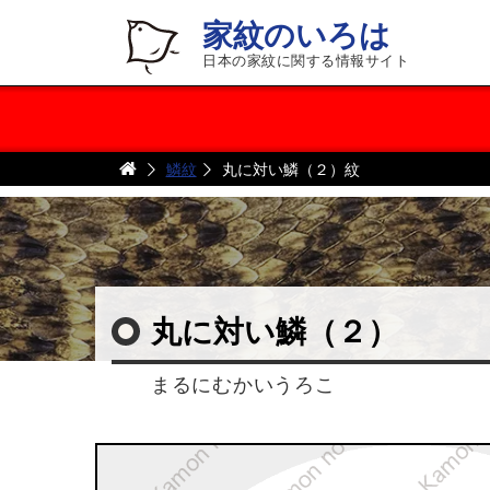
家紋のいろは
日本の家紋に関する情報サイト
鱗紋
丸に対い鱗（２）紋
丸に対い鱗（２）
まるにむかいうろこ