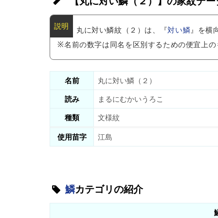
【丸に対い鱗（２）】の家紋デー
丸に対い鱗紋（２）は、『
対い鱗
』を横
※名前の数字は同名を区別するための便宜上の
名前
丸に対い鱗（２）
読み
まるにむかいうろこ
種類
文様紋
使用苗字
江島
鱗
カテゴリの紹介