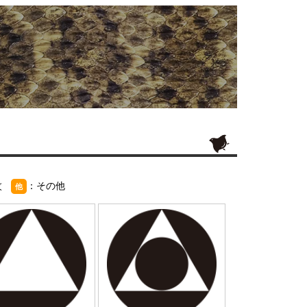
紋
：その他
他