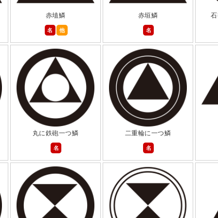
赤埴鱗
赤垣鱗
石
名
他
名
丸に鉄砲一つ鱗
二重輪に一つ鱗
名
名