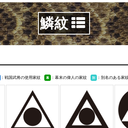
鱗紋
：戦国武将の使用家紋
：幕末の偉人の家紋
：別名のある家
幕
別