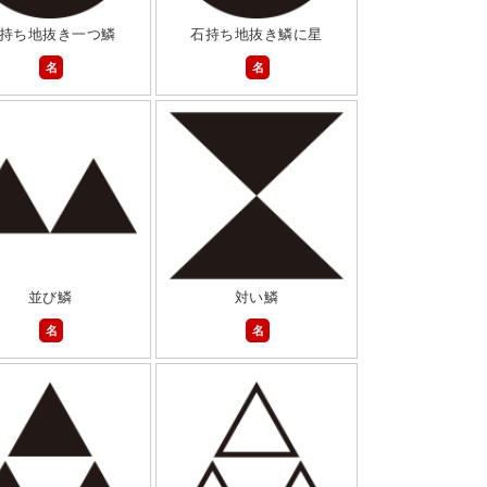
持ち地抜き一つ鱗
石持ち地抜き鱗に星
名
名
並び鱗
対い鱗
名
名