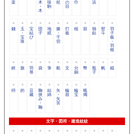
楽
木
味
杖
の
巾
浜
・
駒
目
木
錢
玉
宝
団
地
滕
打
槌
鼓
独
熨
羽
・
結
子
紙
・
板
鈷
斗
子
宝
び
千
板
珠
切
・
羽
根
鋏
旗
羽
袋
筆
船
文
分
幣
瓶
帆
鉞
箒
銅
子
枡
的
豆
鞠
結
矢
輪
輪
蝋
藏
挟
綿
・
鼓
宝
燭
み
矢
・
筈
鞠
文字・図符・建造紋紋