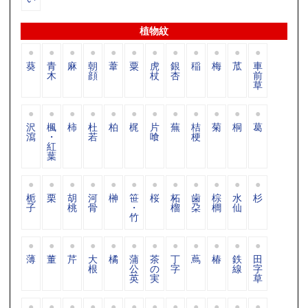
植物紋
葵
青
麻
朝
葦
粟
虎
銀
稲
梅
苽
車
木
顔
杖
杏
前
草
沢
楓
柿
杜
柏
梶
片
蕪
桔
菊
桐
葛
瀉
・
若
喰
梗
紅
葉
栀
栗
胡
河
榊
笹
桜
柘
歯
棕
水
杉
子
桃
骨
・
榴
朶
櫚
仙
竹
薄
董
芹
大
橘
蒲
茶
丁
蔦
椿
鉄
田
根
公
の
字
線
字
英
実
草