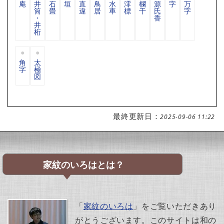
庵
井
石
垣
直
鳥
水
澪
欄
源
字
万
筒
畳
違
居
車
標
干
氏
字
・
香
井
桁
角
太
字
極
図
最終更新日：
2025-09-06 11:22
家紋のいろはとは？
「
家紋のいろは
」をご覧いただきあり
がとうございます。このサイトは和の