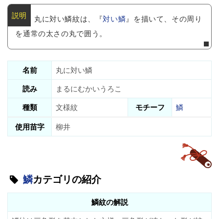
丸に対い鱗紋は、『
対い鱗
』を描いて、その周り
を通常の太さの丸で囲う。
名前
丸に対い鱗
読み
まるにむかいうろこ
種類
文様紋
モチーフ
鱗
使用苗字
柳井
鱗
カテゴリの紹介
鱗紋の解説