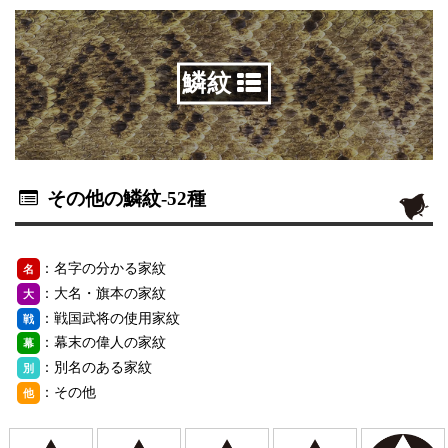
鱗紋
その他の鱗紋
-52種
：名字の分かる家紋
名
：大名・旗本の家紋
大
：戦国武将の使用家紋
戦
：幕末の偉人の家紋
幕
：別名のある家紋
別
：その他
他