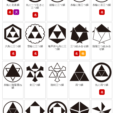
丸に北条鱗
丸に一つ引きに
細輪に三つ鱗
糸輪に陰三つ鱗
糸輪に豆三つ鱗
三つ鱗
名
大
名
名
六角に三つ鱗
雪輪に三つ鱗
亀甲持ち内に三
三つ組み合せ鱗
陰陽三つ組み合
つ鱗
せ鱗
名
名
名
他
糸輪に陰陽重ね
剣三つ鱗
陰剣三つ鱗
四つ鱗
丸に四つ鱗
鱗
名