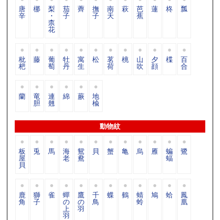
唐
梛
梨
茄
薺
撫
南
萩
芭
蓮
柊
瓢
辛
・
子
子
天
蕉
柰
花
枇
藤
葡
牡
寓
松
茗
桃
山
夕
楪
百
杷
萄
丹
生
荷
吹
顔
合
蘭
竜
連
綿
蕨
地
胆
翹
楡
動物紋
板
兎
馬
海
鴛
貝
蟹
亀
烏
雁
蝙
鷺
屋
老
鴦
蝠
貝
鹿
獅
雀
蟬
鷹
千
蝶
鶴
蜻
鳩
蛤
鳳
角
子
の
の
鳥
蛉
凰
上
羽
羽