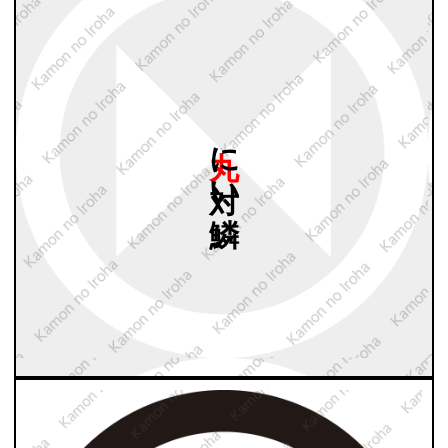
丸に
対い
鱗