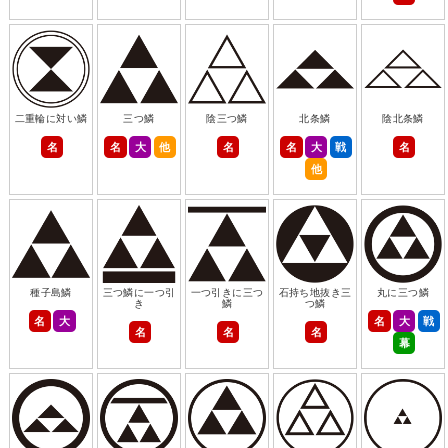
二重輪に対い鱗
三つ鱗
陰三つ鱗
北条鱗
陰北条鱗
名
名
大
他
名
名
大
戦
名
他
種子島鱗
三つ鱗に一つ引
一つ引きに三つ
石持ち地抜き三
丸に三つ鱗
き
鱗
つ鱗
名
大
名
大
戦
名
名
名
幕