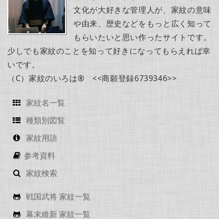
文化が大好きな管理人が、家紋の意味
や由来、歴史などをもっと広く知って
もらいたいと思い作ったサイトです。
少しでも家紋のことを知って好きになってもらえれば幸
いです。
（C）家紋のいろは® <<商願登録6739346>>
家紋名一覧
種類別図覧
家紋用語
参考資料
家紋検索
戦国武将 家紋一覧
幕末維新 家紋一覧