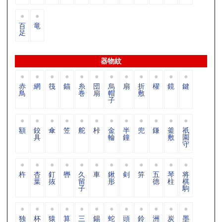
百
竜
足
器物紋
赤
網
筏
錨
糸
団
烏
扇
折
櫂
鏡
鍵
鳥
巻
扇
帽
敷
子
額
鉸
傘
笠
舵
桛
金
半
兜
鎌
釜
祇
具
輪
鐘
敷
園
守
杵
杏
釘
轡
久
車
鍬
剣
笄
五
琴
将
葉
抜
留
形
德
柱
棋
子
駒
独
杯
猿
算
三
錫
蛇
頭
鈴
洲
炭
墨