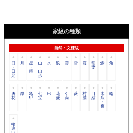
家紋の種類
自然・文様紋
日
月
星
山
水
浪
雲
雪
霞
稲
鱗
角
・
・
・
妻
日
曜
山
足
形
唐
鐶
亀
七
巴
花
引
菱
村
目
木
輪
花
甲
宝
菱
両
濃
結
瓜
・
窠
輪
違
い