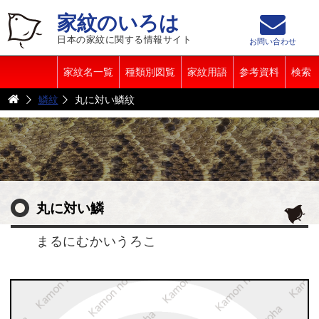
家紋のいろは
日本の家紋に関する情報サイト
お問い合わせ
家紋名一覧
種類別図覧
家紋用語
参考資料
検索
鱗紋
丸に対い鱗紋
丸に対い鱗
まるにむかいうろこ