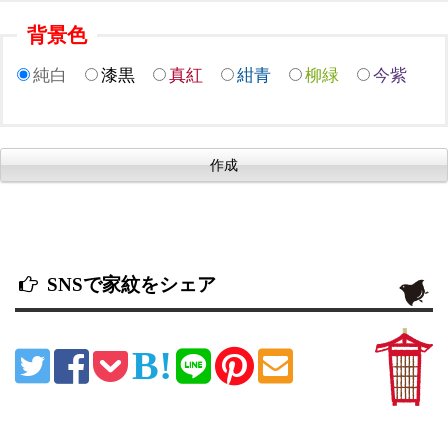
背景色
純白
漆黒
真紅
紺青
柳緑
今紫
SNSで家紋をシェア