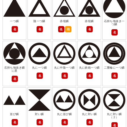
一つ鱗
陰一つ鱗
赤埴鱗
赤垣鱗
石持ち地抜き一
つ鱗
名
名
名
他
名
名
石持ち地抜き鱗
丸に一つ鱗
丸に中陰一つ鱗
丸に鉄砲一つ鱗
二重輪に一つ鱗
に星
名
名
名
名
名
並び鱗
対い鱗
丸に並び鱗
丸に対い鱗
丸に対い鱗
（２）
名
名
名
名
名