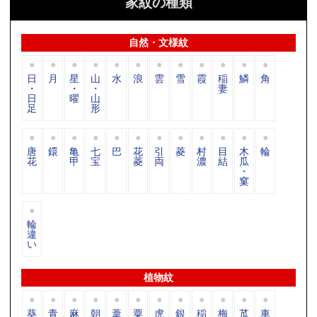
家紋の種類
自然・文様紋
日
月
星
山
水
浪
雲
雪
霞
稲
鱗
角
・
・
・
妻
日
曜
山
足
形
唐
鐶
亀
七
巴
花
引
菱
村
目
木
輪
花
甲
宝
菱
両
濃
結
瓜
・
窠
輪
違
い
植物紋
葵
青
麻
朝
葦
粟
虎
銀
稲
梅
苽
車