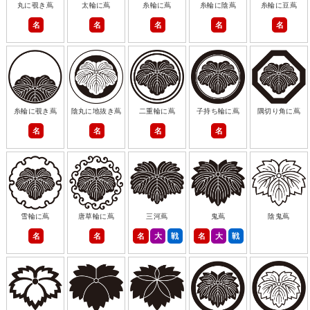
丸に覗き蔦
太輪に蔦
糸輪に蔦
糸輪に陰蔦
糸輪に豆蔦
名
名
名
名
名
糸輪に覗き蔦
陰丸に地抜き蔦
二重輪に蔦
子持ち輪に蔦
隅切り角に蔦
名
名
名
名
雪輪に蔦
唐草輪に蔦
三河蔦
鬼蔦
陰鬼蔦
名
名
名
大
戦
名
大
戦