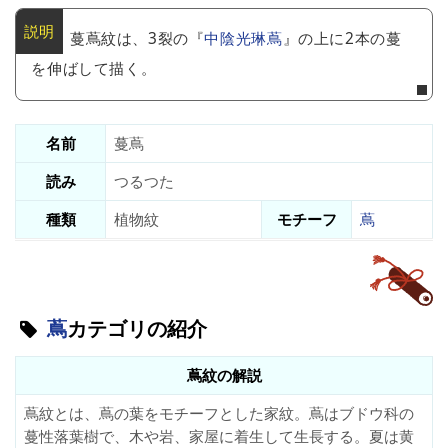
蔓蔦紋は、3裂の『
中陰光琳蔦
』の上に2本の蔓
を伸ばして描く。
名前
蔓蔦
読み
つるつた
種類
植物紋
モチーフ
蔦
蔦
カテゴリの紹介
蔦紋の解説
蔦紋とは、蔦の葉をモチーフとした家紋。蔦はブドウ科の
蔓性落葉樹で、木や岩、家屋に着生して生長する。夏は黄