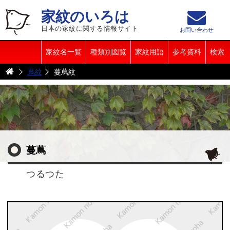
家紋のいろは
日本の家紋に関する情報サイト
お問い合わせ
家紋名一覧
種類別図覧
家紋用語
参考資料
検索
蔦紋
蔓蔦紋
蔓蔦
つるつた