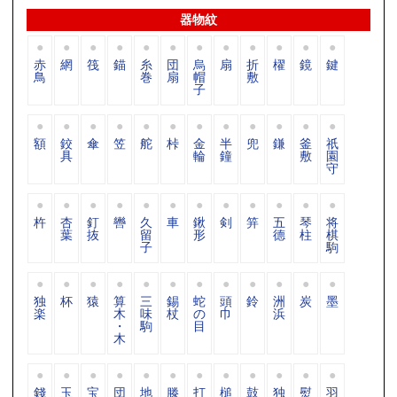
器物紋
赤
網
筏
錨
糸
団
烏
扇
折
櫂
鏡
鍵
鳥
巻
扇
帽
敷
子
額
鉸
傘
笠
舵
桛
金
半
兜
鎌
釜
祇
具
輪
鐘
敷
園
守
杵
杏
釘
轡
久
車
鍬
剣
笄
五
琴
将
葉
抜
留
形
德
柱
棋
子
駒
独
杯
猿
算
三
錫
蛇
頭
鈴
洲
炭
墨
楽
木
味
杖
の
巾
浜
・
駒
目
木
錢
玉
宝
団
地
滕
打
槌
鼓
独
熨
羽