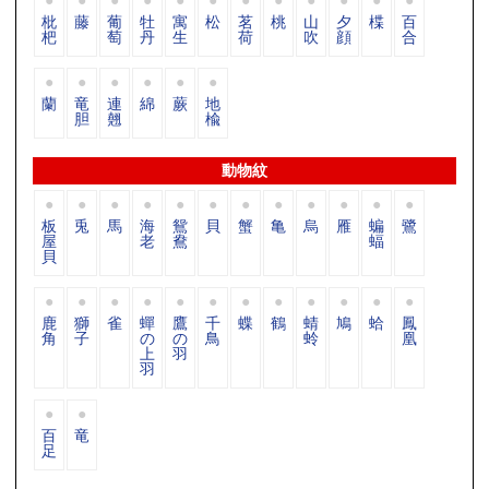
枇
藤
葡
牡
寓
松
茗
桃
山
夕
楪
百
杷
萄
丹
生
荷
吹
顔
合
蘭
竜
連
綿
蕨
地
胆
翹
楡
動物紋
板
兎
馬
海
鴛
貝
蟹
亀
烏
雁
蝙
鷺
屋
老
鴦
蝠
貝
鹿
獅
雀
蟬
鷹
千
蝶
鶴
蜻
鳩
蛤
鳳
角
子
の
の
鳥
蛉
凰
上
羽
羽
百
竜
足