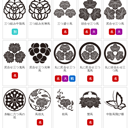
三つ組み中陰蔦
三つ組み光琳蔦
三つ盛り蔦
頭合せ三つ蔦
尻合せ三つ蔦
別
名
名
大
名
大
尻合せ三つ鬼蔦
尻合せ三つ光琳
丸に尻合せ三つ
丸に尻合せ三つ
丸に頭合わせ三
蔦
蔦
鬼蔦
つ蔦
名
名
大
戦
名
名
糸輪に六つ蔦の
蔦枝丸
枝蔦
蟹蔦
中陰蔦飛び蝶
花
名
名