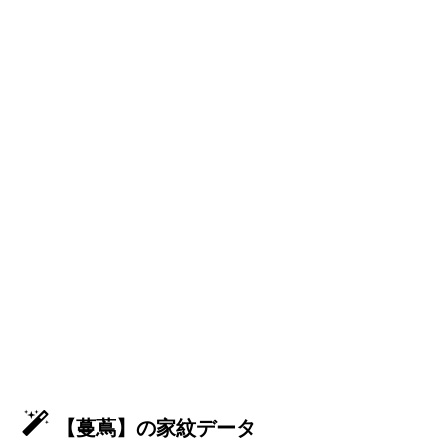
【蔓蔦】の家紋データ