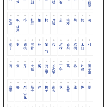
木
顔
杖
杏
前
草
沢
楓
柿
杜
柏
梶
片
蕪
桔
菊
桐
葛
瀉
・
若
喰
梗
紅
葉
栀
栗
胡
河
榊
笹
桜
柘
歯
棕
水
杉
子
桃
骨
・
榴
朶
櫚
仙
竹
薄
董
芹
大
橘
蒲
茶
丁
蔦
椿
鉄
田
根
公
の
字
線
字
英
実
草
唐
梛
梨
茄
薺
撫
南
萩
芭
蓮
柊
瓢
辛
・
子
子
天
蕉
柰
花