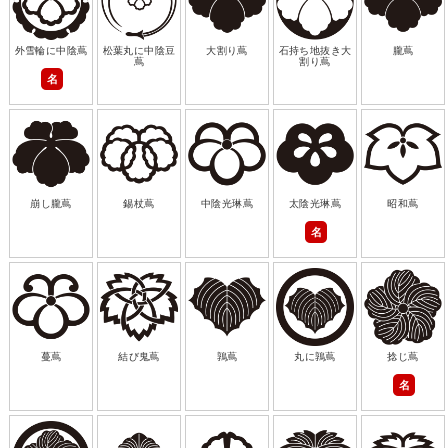
外雪輪に中陰蔦
松葉丸に中陰豆
大割り蔦
石持ち地抜き大
朧蔦
蔦
割り蔦
名
崩し朧蔦
錫杖蔦
中陰光琳蔦
太陰光琳蔦
昭和蔦
名
蔓蔦
結び鬼蔦
鶉蔦
丸に鶉蔦
捻じ蔦
名