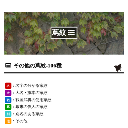
蔦紋
その他の蔦紋
-106種
：名字の分かる家紋
名
：大名・旗本の家紋
大
：戦国武将の使用家紋
戦
：幕末の偉人の家紋
幕
：別名のある家紋
別
：その他
他