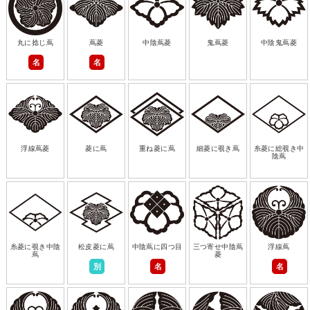
丸に捻じ蔦
蔦菱
中陰蔦菱
鬼蔦菱
中陰鬼蔦菱
名
名
浮線蔦菱
菱に蔦
重ね菱に蔦
細菱に覗き蔦
糸菱に総覗き中
陰蔦
糸菱に覗き中陰
松皮菱に蔦
中陰蔦に四つ目
三つ寄せ中陰蔦
浮線蔦
蔦
菱
別
名
名