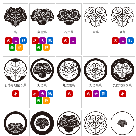
蔦
藤堂蔦
石州蔦
陰蔦
裏蔦
名
大
戦
名
大
戦
名
大
名
大
戦
幕
他
幕
他
石持ち地抜き蔦
丸に蔦
丸に陰蔦
丸に裏蔦
丸に地抜き蔦
名
名
大
戦
名
名
大
戦
名
幕
他