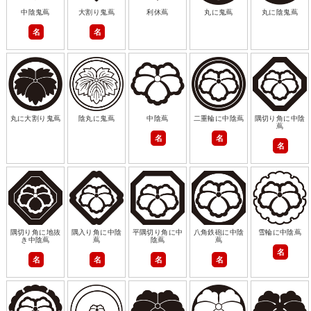
中陰鬼蔦
大割り鬼蔦
利休蔦
丸に鬼蔦
丸に陰鬼蔦
名
名
丸に大割り鬼蔦
陰丸に鬼蔦
中陰蔦
二重輪に中陰蔦
隅切り角に中陰
蔦
名
名
名
隅切り角に地抜
隅入り角に中陰
平隅切り角に中
八角鉄砲に中陰
雪輪に中陰蔦
き中陰蔦
蔦
陰蔦
蔦
名
名
名
名
名