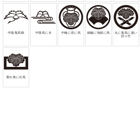
中陰鬼蔦鶴
中陰蔦に水
中輪に壺に蔦
細輪に地紙に蔦
丸に鬼蔦に違い
切り竹
垂れ角に出蔦