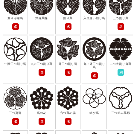
変り浮線蔦
浮線蔦蝶
割り蔦
入れ違い割り蔦
三つ割り蔦
名
名
名
中陰三つ割り蔦
丸に三つ割り蔦
外三つ割り蔦
丸に外三つ割り
二つ大割り鬼蔦
蔦
名
名
別
名
三つ蔓蔦
蔦の花
六つ蔦の花
結び蔦
三つ組み蔦形
名
名
名