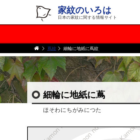
家紋のいろは
日本の家紋に関する情報サイト
蔦紋
細輪に地紙に蔦紋
細輪に地紙に蔦
ほそわにちがみにつた