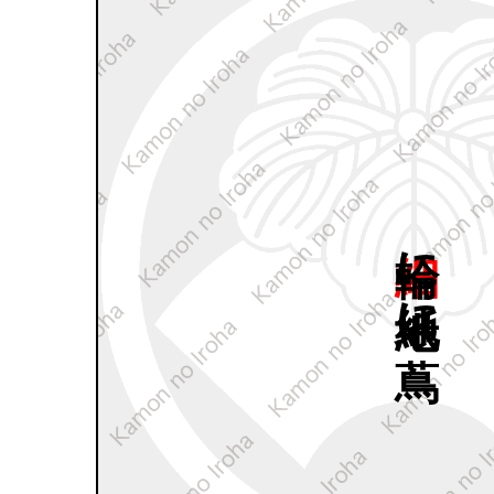
細輪に
地紙に
蔦