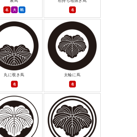
裏蔦
石持ち地抜き蔦
名
大
戦
名
丸に覗き蔦
太輪に蔦
名
名