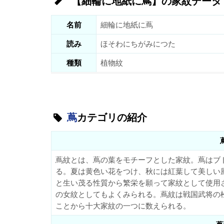
【細輪に地紙に蔦】の家紋データ
名前
細輪に地紙に蔦
読み
ほそわにちがみにつた
種類
植物紋
蔦
カテゴリの紹介
蔦紋とは、蔦の葉をモチーフとした家紋。蔦はブ
る。夏は黄色い花をつけ、秋には紅葉して美しい
と生い茂る性質から繁栄を願って家紋として使用
の女紋としてもよくみられる。蔦紋は戦国武将の
ことから十大家紋の一つに数えられる。