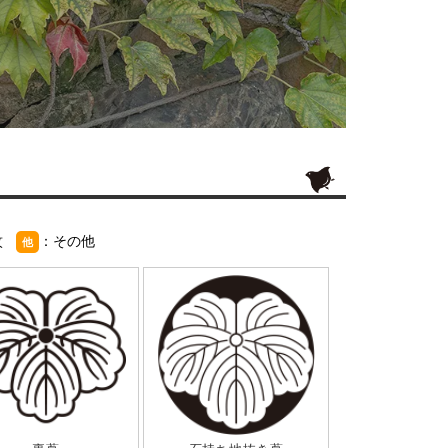
紋
：その他
他