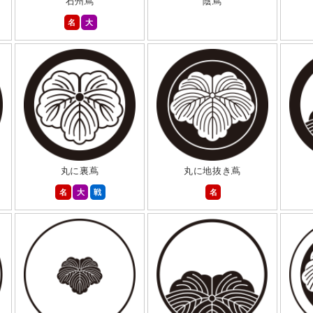
石州蔦
陰蔦
名
大
丸に裏蔦
丸に地抜き蔦
名
大
戦
名