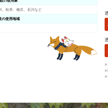
紋の使用家
川、松井、橋爪、石川など
紋の使用地域
※
※
※