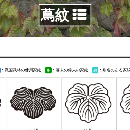
蔦紋
：戦国武将の使用家紋
：幕末の偉人の家紋
：別名のある家
幕
別