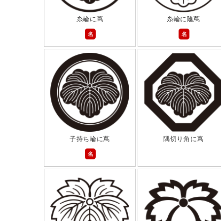
糸輪に蔦
糸輪に陰蔦
名
名
子持ち輪に蔦
隅切り角に蔦
名