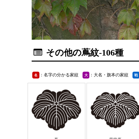
その他の蔦紋
-106種
：名字の分かる家紋
：大名・旗本の家紋
名
大
戦