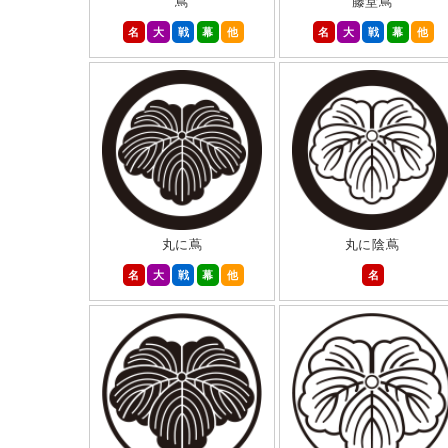
蔦
藤堂蔦
名
大
戦
幕
他
名
大
戦
幕
他
丸に蔦
丸に陰蔦
名
大
戦
幕
他
名