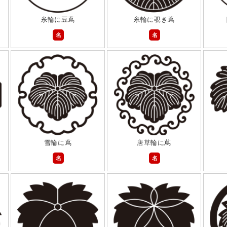
糸輪に豆蔦
糸輪に覗き蔦
名
名
雪輪に蔦
唐草輪に蔦
名
名