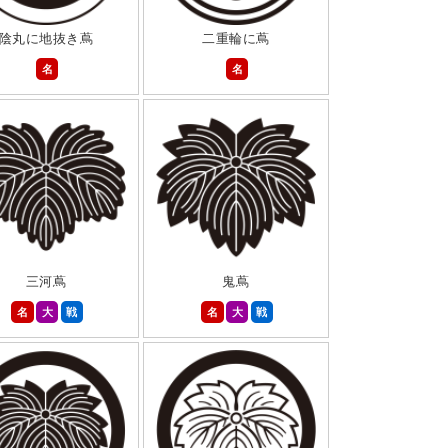
陰丸に地抜き蔦
二重輪に蔦
名
名
三河蔦
鬼蔦
名
大
戦
名
大
戦