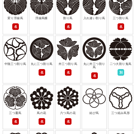
変り浮線蔦
浮線蔦蝶
割り蔦
入れ違い割り蔦
三つ割り蔦
名
名
名
中陰三つ割り蔦
丸に三つ割り蔦
外三つ割り蔦
丸に外三つ割り
二つ大割り鬼蔦
蔦
名
名
別
名
三つ蔓蔦
蔦の花
六つ蔦の花
結び蔦
三つ組み蔦形
名
名
名