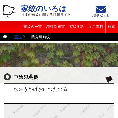
家紋のいろは
日本の家紋に関する情報サイト
お問い合わせ
家紋名一覧
種類別図覧
家紋用語
参考資料
検索
蔦紋
中陰鬼蔦鶴紋
中陰鬼蔦鶴
ちゅうかげおにつたつる