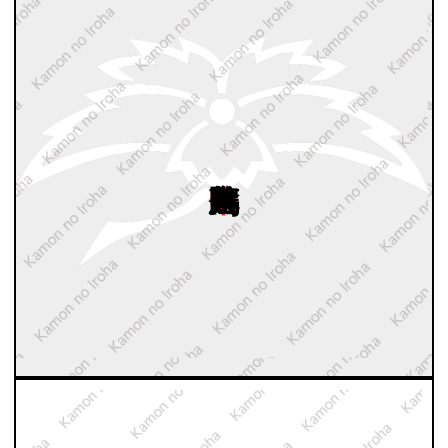
中陰鬼蔦鶴