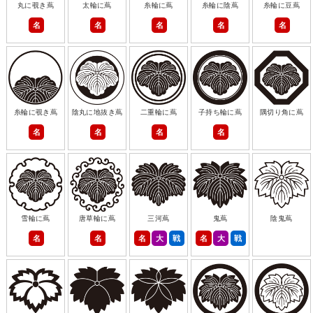
丸に覗き蔦
太輪に蔦
糸輪に蔦
糸輪に陰蔦
糸輪に豆蔦
名
名
名
名
名
糸輪に覗き蔦
陰丸に地抜き蔦
二重輪に蔦
子持ち輪に蔦
隅切り角に蔦
名
名
名
名
雪輪に蔦
唐草輪に蔦
三河蔦
鬼蔦
陰鬼蔦
名
名
名
大
戦
名
大
戦