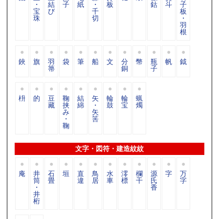
・
結
子
紙
・
板
鈷
斗
子
宝
び
千
板
珠
切
・
羽
根
鋏
旗
羽
袋
筆
船
文
分
幣
瓶
帆
鉞
箒
銅
子
枡
的
豆
鞠
結
矢
輪
輪
蝋
藏
挟
綿
・
鼓
宝
燭
み
矢
・
筈
鞠
文字・図符・建造紋紋
庵
井
石
垣
直
鳥
水
澪
欄
源
字
万
筒
畳
違
居
車
標
干
氏
字
・
香
井
桁