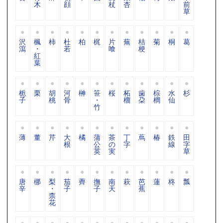
木
顔
杖
杏
前
草
沢
楓
柿
杜
柏
梶
片
蕪
桔
菊
桐
葛
瀉
・
若
喰
梗
紅
葉
栀
栗
胡
河
榊
笹
桜
柘
歯
棕
水
杉
子
桃
骨
・
榴
朶
櫚
仙
竹
薄
董
芹
大
橘
蒲
茶
丁
蔦
椿
鉄
田
根
公
の
字
線
字
英
実
草
唐
梛
梨
茄
薺
撫
南
萩
芭
蓮
柊
瓢
辛
・
子
子
天
蕉
柰
花