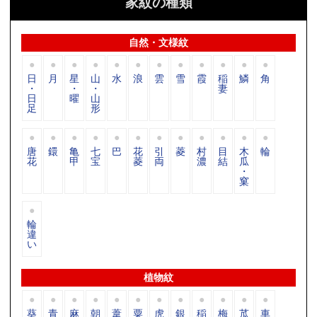
家紋の種類
自然・文様紋
日
月
星
山
水
浪
雲
雪
霞
稲
鱗
角
・
・
・
妻
日
曜
山
足
形
唐
鐶
亀
七
巴
花
引
菱
村
目
木
輪
花
甲
宝
菱
両
濃
結
瓜
・
窠
輪
違
い
植物紋
葵
青
麻
朝
葦
粟
虎
銀
稲
梅
苽
車