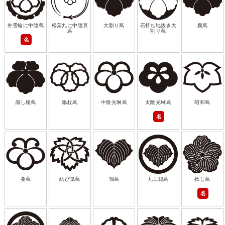
外雪輪に中陰蔦
松葉丸に中陰豆
大割り蔦
石持ち地抜き大
朧蔦
蔦
割り蔦
名
崩し朧蔦
錫杖蔦
中陰光琳蔦
太陰光琳蔦
昭和蔦
名
蔓蔦
結び鬼蔦
鶉蔦
丸に鶉蔦
捻じ蔦
名