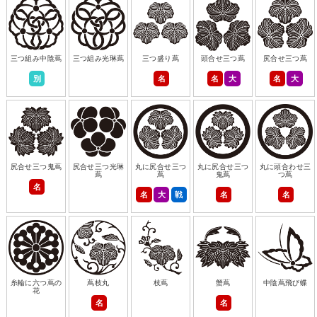
三つ組み中陰蔦
三つ組み光琳蔦
三つ盛り蔦
頭合せ三つ蔦
尻合せ三つ蔦
別
名
名
大
名
大
尻合せ三つ鬼蔦
尻合せ三つ光琳
丸に尻合せ三つ
丸に尻合せ三つ
丸に頭合わせ三
蔦
蔦
鬼蔦
つ蔦
名
名
大
戦
名
名
糸輪に六つ蔦の
蔦枝丸
枝蔦
蟹蔦
中陰蔦飛び蝶
花
名
名