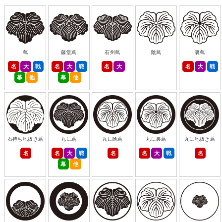
蔦
藤堂蔦
石州蔦
陰蔦
裏蔦
名
大
戦
名
大
戦
名
大
名
大
戦
幕
他
幕
他
石持ち地抜き蔦
丸に蔦
丸に陰蔦
丸に裏蔦
丸に地抜き蔦
名
名
大
戦
名
名
大
戦
名
幕
他