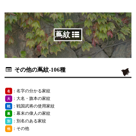
蔦紋
その他の蔦紋
-106種
：名字の分かる家紋
名
：大名・旗本の家紋
大
：戦国武将の使用家紋
戦
：幕末の偉人の家紋
幕
：別名のある家紋
別
：その他
他