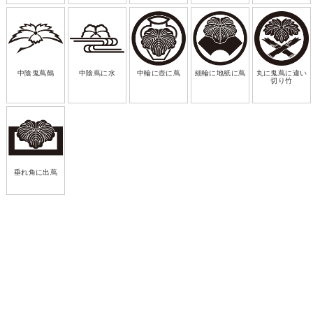
中陰鬼蔦鶴
中陰蔦に水
中輪に壺に蔦
細輪に地紙に蔦
丸に鬼蔦に違い
切り竹
垂れ角に出蔦