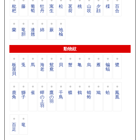
枇
藤
葡
牡
寓
松
茗
桃
山
夕
楪
百
杷
萄
丹
生
荷
吹
顔
合
蘭
竜
連
綿
蕨
地
胆
翹
楡
動物紋
板
兎
馬
海
鴛
貝
蟹
亀
烏
雁
蝙
鷺
屋
老
鴦
蝠
貝
鹿
獅
雀
蟬
鷹
千
蝶
鶴
蜻
鳩
蛤
鳳
角
子
の
の
鳥
蛉
凰
上
羽
羽
百
竜
足