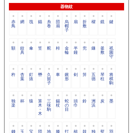
器物紋
赤
網
筏
錨
糸
団
烏
扇
折
櫂
鏡
鍵
鳥
巻
扇
帽
敷
子
額
鉸
傘
笠
舵
桛
金
半
兜
鎌
釜
祇
具
輪
鐘
敷
園
守
杵
杏
釘
轡
久
車
鍬
剣
笄
五
琴
将
葉
抜
留
形
德
柱
棋
子
駒
独
杯
猿
算
三
錫
蛇
頭
鈴
洲
炭
墨
楽
木
味
杖
の
巾
浜
・
駒
目
木
錢
玉
宝
団
地
滕
打
槌
鼓
独
熨
羽