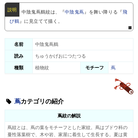
中陰鬼蔦鶴紋は、『
中陰鬼蔦
』を舞い降りる『
飛
び鶴
』に見立てて描く。
名前
中陰鬼蔦鶴
読み
ちゅうかげおにつたつる
種類
植物紋
モチーフ
蔦
蔦
カテゴリの紹介
蔦紋の解説
蔦紋とは、蔦の葉をモチーフとした家紋。蔦はブドウ科の
蔓性落葉樹で、木や岩、家屋に着生して生長する。夏は黄