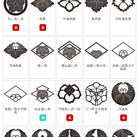
丸に捻じ蔦
蔦菱
中陰蔦菱
鬼蔦菱
中陰鬼蔦菱
名
名
浮線蔦菱
菱に蔦
重ね菱に蔦
細菱に覗き蔦
糸菱に総覗き中
陰蔦
糸菱に覗き中陰
松皮菱に蔦
中陰蔦に四つ目
三つ寄せ中陰蔦
浮線蔦
蔦
菱
別
名
名