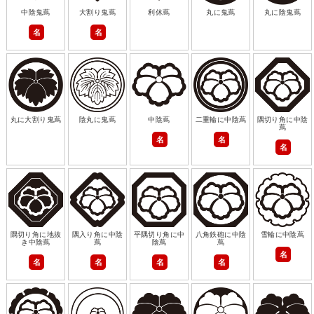
中陰鬼蔦
大割り鬼蔦
利休蔦
丸に鬼蔦
丸に陰鬼蔦
名
名
丸に大割り鬼蔦
陰丸に鬼蔦
中陰蔦
二重輪に中陰蔦
隅切り角に中陰
蔦
名
名
名
隅切り角に地抜
隅入り角に中陰
平隅切り角に中
八角鉄砲に中陰
雪輪に中陰蔦
き中陰蔦
蔦
陰蔦
蔦
名
名
名
名
名