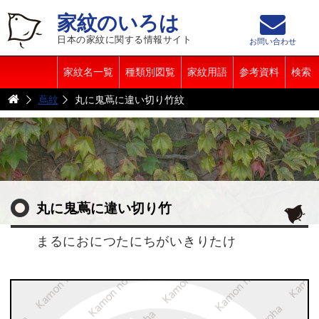
家紋のいろは
日本の家紋に関する情報サイト
お問い合わせ
家紋名一覧
種類別図覧
家紋用語
参考資料
検索
蔦紋
丸に鬼蔦に違い切り竹紋
丸に鬼蔦に違い切り竹
まるにおにつたにちがいきりたけ