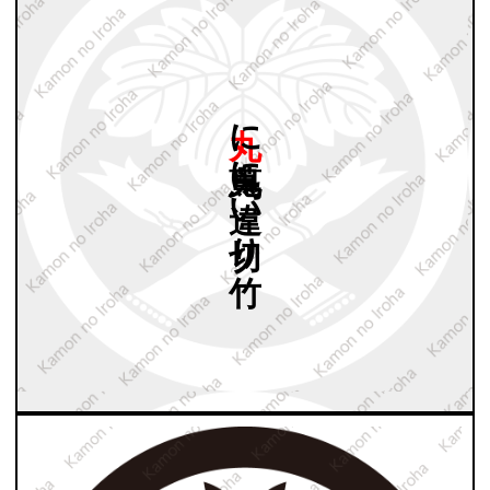
丸に
鬼蔦に
違い
切り
竹