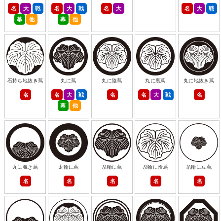
名
大
戦
名
大
戦
名
大
名
大
戦
幕
他
幕
他
石持ち地抜き蔦
丸に蔦
丸に陰蔦
丸に裏蔦
丸に地抜き蔦
名
名
大
戦
名
名
大
戦
名
幕
他
丸に覗き蔦
太輪に蔦
糸輪に蔦
糸輪に陰蔦
糸輪に豆蔦
名
名
名
名
名