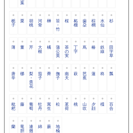
葉
栀
栗
胡
河
榊
笹
桜
柘
歯
棕
水
杉
子
桃
骨
・
榴
朶
櫚
仙
竹
薄
董
芹
大
橘
蒲
茶
丁
蔦
椿
鉄
田
根
公
の
字
線
字
英
実
草
唐
梛
梨
茄
薺
撫
南
萩
芭
蓮
柊
瓢
辛
・
子
子
天
蕉
柰
花
枇
藤
葡
牡
寓
松
茗
桃
山
夕
楪
百
杷
萄
丹
生
荷
吹
顔
合
蘭
竜
連
綿
蕨
地
胆
翹
楡