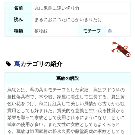
名前
丸に鬼蔦に違い切り竹
読み
まるにおにつたにちがいきりたけ
種類
植物紋
モチーフ
蔦
蔦
カテゴリの紹介
蔦紋の解説
蔦紋とは、蔦の葉をモチーフとした家紋。蔦はブドウ科の
蔓性落葉樹で、木や岩、家屋に着生して生長する。夏は黄
色い花をつけ、秋には紅葉して美しい風情から古くから観
賞用としても好まれた。賞美的な意義と生い茂る性質から
繁栄を願って家紋として使用されるにようになり、とくに
武家の使用が多い。また女性の女紋としてもよくみられ
る。蔦紋は戦国武将の松永久秀や藤堂高虎の家紋としても