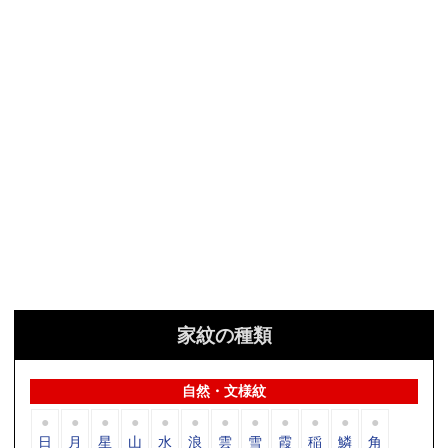
家紋の種類
自然・文様紋
日
月
星
山
水
浪
雲
雪
霞
稲
鱗
角