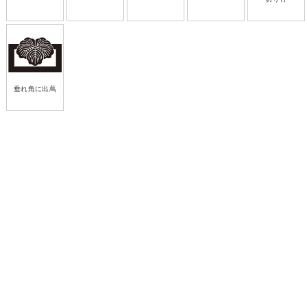
垂れ角に出蔦