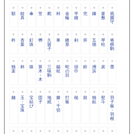
額
鉸
傘
笠
舵
桛
金
半
兜
鎌
釜
祇
具
輪
鐘
敷
園
守
杵
杏
釘
轡
久
車
鍬
剣
笄
五
琴
将
葉
抜
留
形
德
柱
棋
子
駒
独
杯
猿
算
三
錫
蛇
頭
鈴
洲
炭
墨
楽
木
味
杖
の
巾
浜
・
駒
目
木
錢
玉
宝
団
地
滕
打
槌
鼓
独
熨
羽
・
結
子
紙
・
板
鈷
斗
子
宝
び
千
板
珠
切
・
羽
根