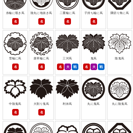
糸輪に覗き蔦
陰丸に地抜き蔦
二重輪に蔦
子持ち輪に蔦
隅切り角に蔦
名
名
名
名
雪輪に蔦
唐草輪に蔦
三河蔦
鬼蔦
陰鬼蔦
名
名
名
大
戦
名
大
戦
中陰鬼蔦
大割り鬼蔦
利休蔦
丸に鬼蔦
丸に陰鬼蔦
名
名