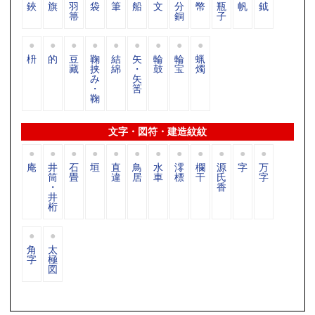
鋏
旗
羽
袋
筆
船
文
分
幣
瓶
帆
鉞
箒
銅
子
枡
的
豆
鞠
結
矢
輪
輪
蝋
藏
挟
綿
・
鼓
宝
燭
み
矢
・
筈
鞠
文字・図符・建造紋紋
庵
井
石
垣
直
鳥
水
澪
欄
源
字
万
筒
畳
違
居
車
標
干
氏
字
・
香
井
桁
角
太
字
極
図