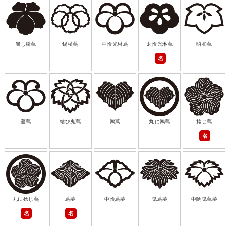
崩し朧蔦
錫杖蔦
中陰光琳蔦
太陰光琳蔦
昭和蔦
名
蔓蔦
結び鬼蔦
鶉蔦
丸に鶉蔦
捻じ蔦
名
丸に捻じ蔦
蔦菱
中陰蔦菱
鬼蔦菱
中陰鬼蔦菱
名
名