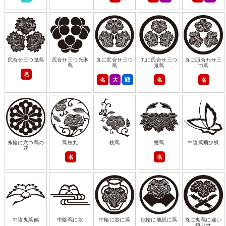
尻合せ三つ鬼蔦
尻合せ三つ光琳
丸に尻合せ三つ
丸に尻合せ三つ
丸に頭合わせ三
蔦
蔦
鬼蔦
つ蔦
名
名
大
戦
名
名
糸輪に六つ蔦の
蔦枝丸
枝蔦
蟹蔦
中陰蔦飛び蝶
花
名
名
中陰鬼蔦鶴
中陰蔦に水
中輪に壺に蔦
細輪に地紙に蔦
丸に鬼蔦に違い
切り竹