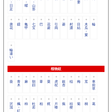
・
・
・
妻
日
曜
山
足
形
唐
鐶
亀
七
巴
花
引
菱
村
目
木
輪
花
甲
宝
菱
両
濃
結
瓜
・
窠
輪
違
い
植物紋
葵
青
麻
朝
葦
粟
虎
銀
稲
梅
苽
車
木
顔
杖
杏
前
草
沢
楓
柿
杜
柏
梶
片
蕪
桔
菊
桐
葛
瀉
・
若
喰
梗
紅