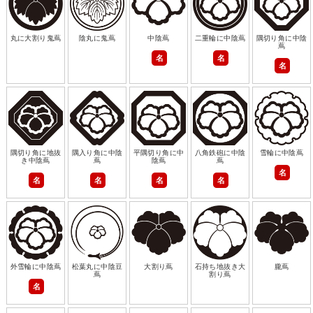
丸に大割り鬼蔦
陰丸に鬼蔦
中陰蔦
二重輪に中陰蔦
隅切り角に中陰
蔦
名
名
名
隅切り角に地抜
隅入り角に中陰
平隅切り角に中
八角鉄砲に中陰
雪輪に中陰蔦
き中陰蔦
蔦
陰蔦
蔦
名
名
名
名
名
外雪輪に中陰蔦
松葉丸に中陰豆
大割り蔦
石持ち地抜き大
朧蔦
蔦
割り蔦
名