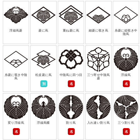
浮線蔦菱
菱に蔦
重ね菱に蔦
細菱に覗き蔦
糸菱に総覗き中
陰蔦
糸菱に覗き中陰
松皮菱に蔦
中陰蔦に四つ目
三つ寄せ中陰蔦
浮線蔦
蔦
菱
別
名
名
変り浮線蔦
浮線蔦蝶
割り蔦
入れ違い割り蔦
三つ割り蔦
名
名
名