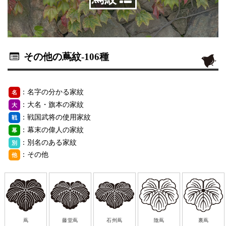
その他の蔦紋
-106種
：名字の分かる家紋
名
：大名・旗本の家紋
大
：戦国武将の使用家紋
戦
：幕末の偉人の家紋
幕
：別名のある家紋
別
：その他
他
蔦
藤堂蔦
石州蔦
陰蔦
裏蔦