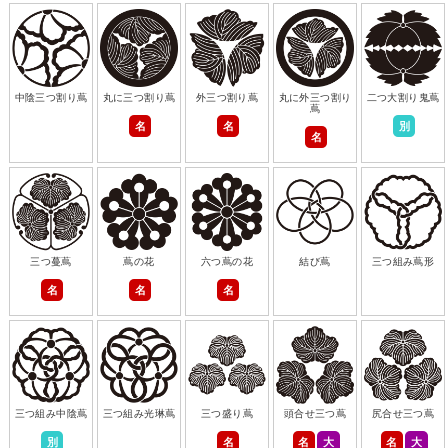
中陰三つ割り蔦
丸に三つ割り蔦
外三つ割り蔦
丸に外三つ割り
二つ大割り鬼蔦
蔦
名
名
別
名
三つ蔓蔦
蔦の花
六つ蔦の花
結び蔦
三つ組み蔦形
名
名
名
三つ組み中陰蔦
三つ組み光琳蔦
三つ盛り蔦
頭合せ三つ蔦
尻合せ三つ蔦
別
名
名
大
名
大