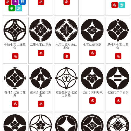
名
大
戦
名
名
名
別
幕
別
中陰七宝に細花
二重七宝に花角
七宝に反り角に
七宝に剣花菱
星付き七宝に花
角
花角
角
名
名
名
名
名
花付き七宝に花
星付き七宝に洲
総影星付き七宝
七宝に大割り蔦
七宝に二つ引き
角
浜
に片喰
名
名
名
名