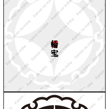
雪輪に
七宝