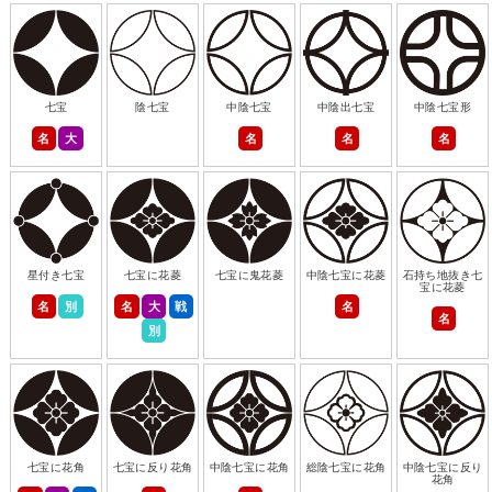
七宝
陰七宝
中陰七宝
中陰出七宝
中陰七宝形
名
大
名
名
名
星付き七宝
七宝に花菱
七宝に鬼花菱
中陰七宝に花菱
石持ち地抜き七
宝に花菱
名
別
名
大
戦
名
名
別
七宝に花角
七宝に反り花角
中陰七宝に花角
総陰七宝に花角
中陰七宝に反り
花角