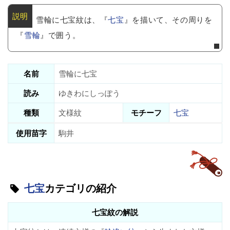
雪輪に七宝紋は、『
七宝
』を描いて、その周りを
『
雪輪
』で囲う。
名前
雪輪に七宝
読み
ゆきわにしっぽう
種類
文様紋
モチーフ
七宝
使用苗字
駒井
七宝
カテゴリの紹介
七宝紋の解説