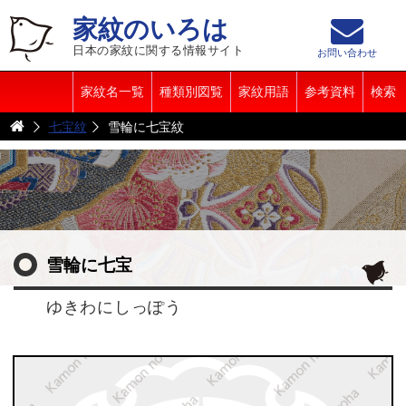
家紋のいろは
日本の家紋に関する情報サイト
お問い合わせ
家紋名一覧
種類別図覧
家紋用語
参考資料
検索
七宝紋
雪輪に七宝紋
雪輪に七宝
ゆきわにしっぽう