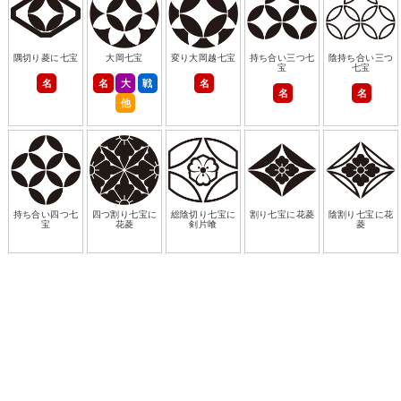
隅切り菱に七宝
大岡七宝
変り大岡越七宝
持ち合い三つ七
陰持ち合い三つ
宝
七宝
名
名
大
戦
名
名
名
他
持ち合い四つ七
四つ割り七宝に
総陰切り七宝に
割り七宝に花菱
陰割り七宝に花
宝
花菱
剣片喰
菱