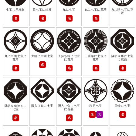
七宝に星梅鉢
陰七宝に桔梗
丸に七宝
丸に七宝に花菱
丸に陰七宝に花
菱
名
名
名
名
丸に中陰七宝に
太輪に中陰七宝
子持ち輪に七宝
三重輪に七宝に
隅切り角に七宝
花角
に花角
花角
に花菱
名
名
名
名
名
隅切り角持ちに
隅入り角に七宝
隅入り角に七宝
秋月七宝
雪輪に七宝
七宝
に花菱
名
大
名
名
名