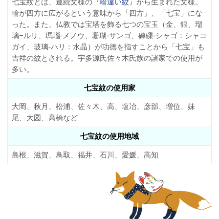
七宝紋とは、連続文様の『
輪違い紋
』から生まれた文様。
輪が四方に広がるという意味から「四方」、「七宝」にな
った。また、仏教では宝塔を飾る七つの宝玉（金、銀、瑠
璃−ルリ、瑪瑙-メノウ、珊瑚-サンゴ、硨磲-シャゴ：シャコ
ガイ、玻璃-ハリ：水晶）が功徳を指すことから「七宝」も
吉祥の紋とされる。宇多源氏佐々木氏族の諸家での使用が
多い。
七宝紋の使用家
大岡、秋月、松浦、佐々木、高、塩冶、彦部、増位、妹
尾、大図、高橋など
七宝紋の使用地域
島根、滋賀、鳥取、福井、石川、愛媛、高知