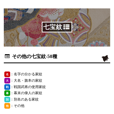
七宝紋
その他の七宝紋
-50種
：名字の分かる家紋
名
：大名・旗本の家紋
大
：戦国武将の使用家紋
戦
：幕末の偉人の家紋
幕
：別名のある家紋
別
：その他
他