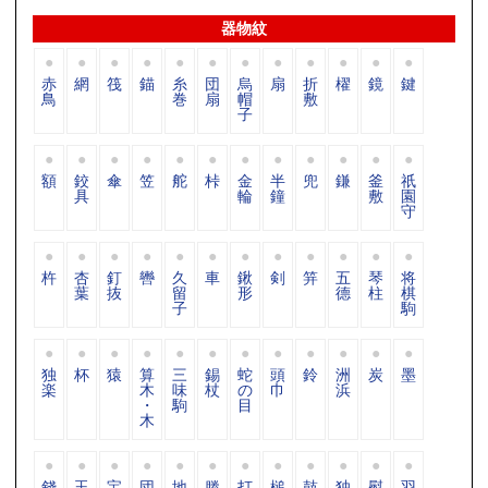
器物紋
赤
網
筏
錨
糸
団
烏
扇
折
櫂
鏡
鍵
鳥
巻
扇
帽
敷
子
額
鉸
傘
笠
舵
桛
金
半
兜
鎌
釜
祇
具
輪
鐘
敷
園
守
杵
杏
釘
轡
久
車
鍬
剣
笄
五
琴
将
葉
抜
留
形
德
柱
棋
子
駒
独
杯
猿
算
三
錫
蛇
頭
鈴
洲
炭
墨
楽
木
味
杖
の
巾
浜
・
駒
目
木
錢
玉
宝
団
地
滕
打
槌
鼓
独
熨
羽