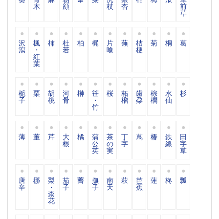
木
顔
杖
杏
前
草
沢
楓
柿
杜
柏
梶
片
蕪
桔
菊
桐
葛
瀉
・
若
喰
梗
紅
葉
栀
栗
胡
河
榊
笹
桜
柘
歯
棕
水
杉
子
桃
骨
・
榴
朶
櫚
仙
竹
薄
董
芹
大
橘
蒲
茶
丁
蔦
椿
鉄
田
根
公
の
字
線
字
英
実
草
唐
梛
梨
茄
薺
撫
南
萩
芭
蓮
柊
瓢
辛
・
子
子
天
蕉
柰
花