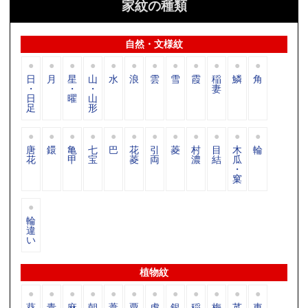
家紋の種類
自然・文様紋
日
月
星
山
水
浪
雲
雪
霞
稲
鱗
角
・
・
・
妻
日
曜
山
足
形
唐
鐶
亀
七
巴
花
引
菱
村
目
木
輪
花
甲
宝
菱
両
濃
結
瓜
・
窠
輪
違
い
植物紋
葵
青
麻
朝
葦
粟
虎
銀
稲
梅
苽
車