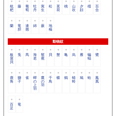
枇
藤
葡
牡
寓
松
茗
桃
山
夕
楪
百
杷
萄
丹
生
荷
吹
顔
合
蘭
竜
連
綿
蕨
地
胆
翹
楡
動物紋
板
兎
馬
海
鴛
貝
蟹
亀
烏
雁
蝙
鷺
屋
老
鴦
蝠
貝
鹿
獅
雀
蟬
鷹
千
蝶
鶴
蜻
鳩
蛤
鳳
角
子
の
の
鳥
蛉
凰
上
羽
羽
百
竜
足