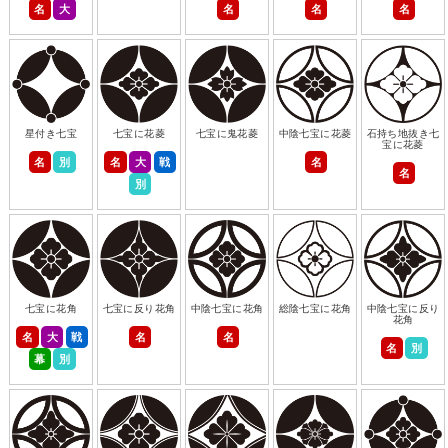
名
大
名
名
名
星付き七宝
七宝に花菱
七宝に鬼花菱
中陰七宝に花菱
石持ち地抜き七
宝に花菱
名
別
名
大
戦
名
名
別
七宝に花角
七宝に反り花角
中陰七宝に花角
総陰七宝に花角
中陰七宝に反り
花角
名
大
戦
名
名
名
別
幕
別