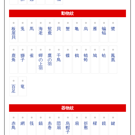
動物紋
板
兎
馬
海
鴛
貝
蟹
亀
烏
雁
蝙
鷺
屋
老
鴦
蝠
貝
鹿
獅
雀
蟬
鷹
千
蝶
鶴
蜻
鳩
蛤
鳳
角
子
の
の
鳥
蛉
凰
上
羽
羽
百
竜
足
器物紋
赤
網
筏
錨
糸
団
烏
扇
折
櫂
鏡
鍵
鳥
巻
扇
帽
敷
子