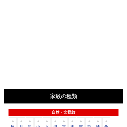
家紋の種類
自然・文様紋
日
月
星
山
水
浪
雲
雪
霞
稲
鱗
角