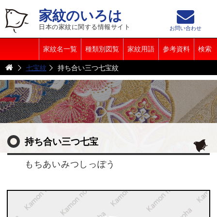
家紋のいろは
日本の家紋に関する情報サイト
お問い合わせ
家紋名一覧
種類別図覧
家紋用語
参考資料
検索
七宝紋
持ち合い三つ七宝紋
持ち合い三つ七宝
もちあいみつしっぽう