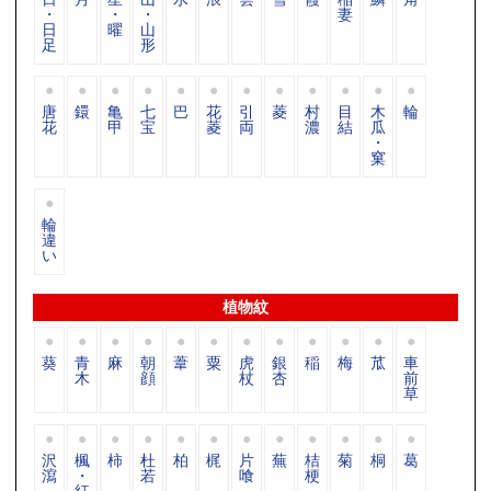
・
・
・
妻
日
曜
山
足
形
唐
鐶
亀
七
巴
花
引
菱
村
目
木
輪
花
甲
宝
菱
両
濃
結
瓜
・
窠
輪
違
い
植物紋
葵
青
麻
朝
葦
粟
虎
銀
稲
梅
苽
車
木
顔
杖
杏
前
草
沢
楓
柿
杜
柏
梶
片
蕪
桔
菊
桐
葛
瀉
・
若
喰
梗
紅