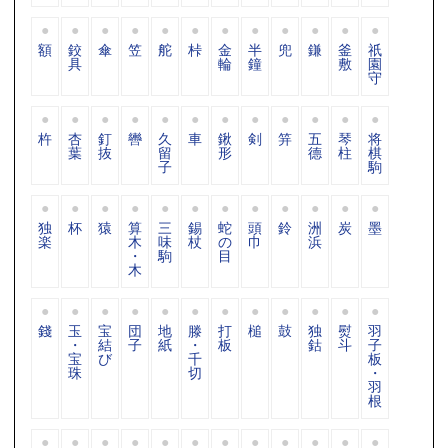
額
鉸
傘
笠
舵
桛
金
半
兜
鎌
釜
祇
具
輪
鐘
敷
園
守
杵
杏
釘
轡
久
車
鍬
剣
笄
五
琴
将
葉
抜
留
形
德
柱
棋
子
駒
独
杯
猿
算
三
錫
蛇
頭
鈴
洲
炭
墨
楽
木
味
杖
の
巾
浜
・
駒
目
木
錢
玉
宝
団
地
滕
打
槌
鼓
独
熨
羽
・
結
子
紙
・
板
鈷
斗
子
宝
び
千
板
珠
切
・
羽
根