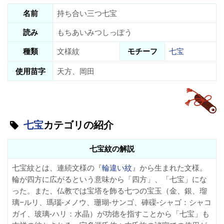
名前
持ち合い三つ七宝
読み
もちあいみつしっぽう
種類
文様紋
モチーフ
七宝
使用苗字
天方、岡田
七宝
カテゴリの紹介
七宝紋の解説
七宝紋とは、連続文様の『
輪違い紋
』から生まれた文様。
輪が四方に広がるという意味から「四方」、「七宝」にな
った。また、仏教では宝塔を飾る七つの宝玉（金、銀、瑠
璃−ルリ、瑪瑙-メノウ、珊瑚-サンゴ、硨磲-シャゴ：シャコ
ガイ、玻璃-ハリ：水晶）が功徳を指すことから「七宝」も