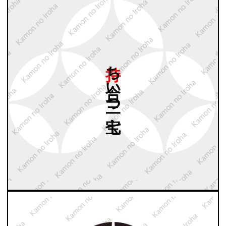
持ち
合い
三つ
七宝