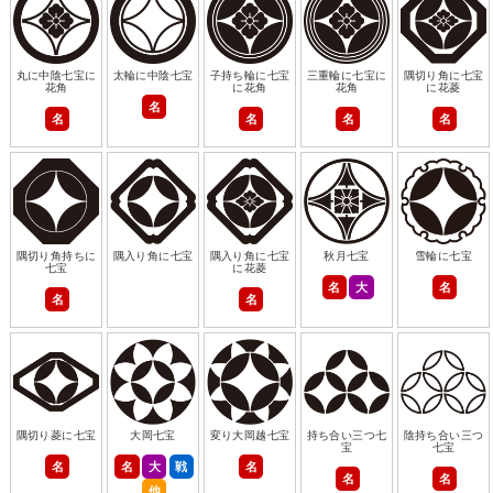
丸に中陰七宝に
太輪に中陰七宝
子持ち輪に七宝
三重輪に七宝に
隅切り角に七宝
花角
に花角
花角
に花菱
名
名
名
名
名
隅切り角持ちに
隅入り角に七宝
隅入り角に七宝
秋月七宝
雪輪に七宝
七宝
に花菱
名
大
名
名
名
隅切り菱に七宝
大岡七宝
変り大岡越七宝
持ち合い三つ七
陰持ち合い三つ
宝
七宝
名
名
大
戦
名
名
名
他