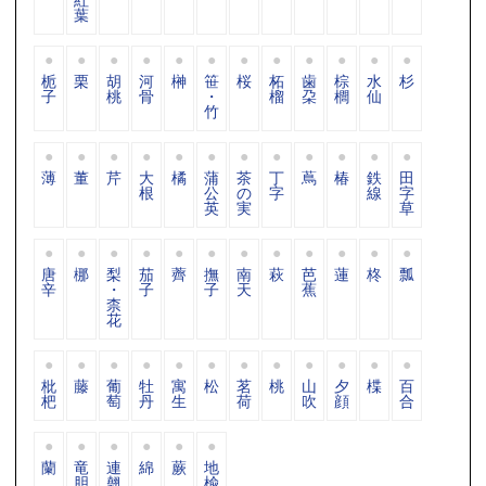
葉
栀
栗
胡
河
榊
笹
桜
柘
歯
棕
水
杉
子
桃
骨
・
榴
朶
櫚
仙
竹
薄
董
芹
大
橘
蒲
茶
丁
蔦
椿
鉄
田
根
公
の
字
線
字
英
実
草
唐
梛
梨
茄
薺
撫
南
萩
芭
蓮
柊
瓢
辛
・
子
子
天
蕉
柰
花
枇
藤
葡
牡
寓
松
茗
桃
山
夕
楪
百
杷
萄
丹
生
荷
吹
顔
合
蘭
竜
連
綿
蕨
地
胆
翹
楡