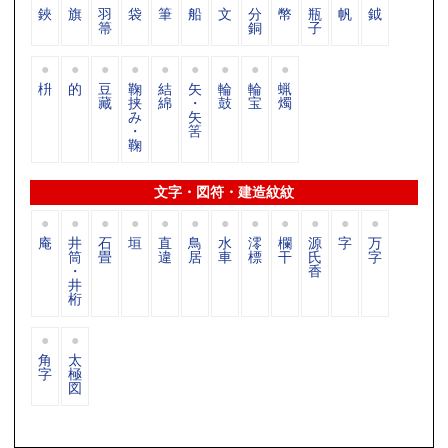
鋏
旗
羽
袋
筆
船
文
分
幣
瓶
帆
鉞
箒
銅
子
枡
的
豆
鞠
結
矢
輪
輪
蝋
藏
挟
綿
・
鼓
宝
燭
み
矢
・
筈
鞠
文字・図符・建造紋紋
庵
井
石
垣
直
鳥
水
澪
欄
源
字
万
筒
畳
違
居
車
標
干
氏
字
・
香
井
桁
角
太
字
極
図