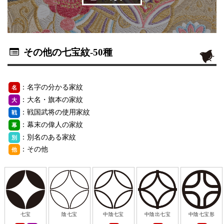
その他の七宝紋
-50種
：名字の分かる家紋
名
：大名・旗本の家紋
大
：戦国武将の使用家紋
戦
：幕末の偉人の家紋
幕
：別名のある家紋
別
：その他
他
七宝
陰七宝
中陰七宝
中陰出七宝
中陰七宝形