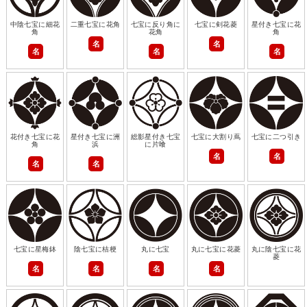
中陰七宝に細花
二重七宝に花角
七宝に反り角に
七宝に剣花菱
星付き七宝に花
角
花角
角
名
名
名
名
名
花付き七宝に花
星付き七宝に洲
総影星付き七宝
七宝に大割り蔦
七宝に二つ引き
角
浜
に片喰
名
名
名
名
七宝に星梅鉢
陰七宝に桔梗
丸に七宝
丸に七宝に花菱
丸に陰七宝に花
菱
名
名
名
名