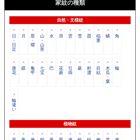
家紋の種類
自然・文様紋
日
月
星
山
水
浪
雲
雪
霞
稲
鱗
角
・
・
・
妻
日
曜
山
足
形
唐
鐶
亀
七
巴
花
引
菱
村
目
木
輪
花
甲
宝
菱
両
濃
結
瓜
・
窠
輪
違
い
植物紋
葵
青
麻
朝
葦
粟
虎
銀
稲
梅
苽
車