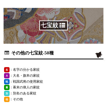
七宝紋
その他の七宝紋
-50種
：名字の分かる家紋
名
：大名・旗本の家紋
大
：戦国武将の使用家紋
戦
：幕末の偉人の家紋
幕
：別名のある家紋
別
：その他
他