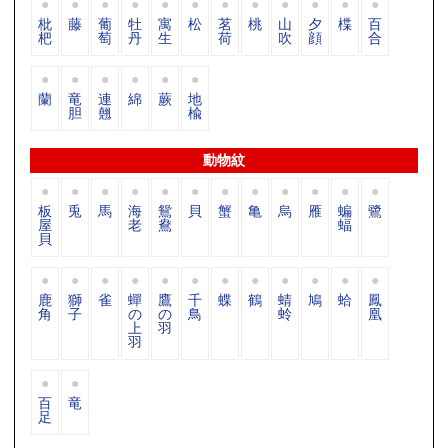
枇
藤
葡
牡
寓
松
茗
桃
山
夕
楪
百
杷
萄
丹
生
荷
吹
顔
合
蘭
竜
連
綿
蕨
地
胆
翹
楡
動物紋
板
兎
馬
海
鴛
貝
蟹
亀
烏
雁
蝙
鷺
屋
老
鴦
蝠
貝
鹿
獅
雀
蟬
鷹
千
蝶
鶴
蜻
鳩
蛤
鳳
角
子
の
の
鳥
蛉
凰
上
羽
羽
百
竜
足