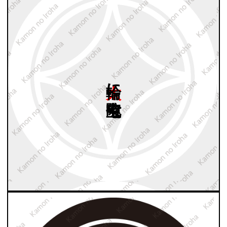
太輪に
中陰七宝