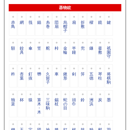
器物紋
赤
網
筏
錨
糸
団
烏
扇
折
櫂
鏡
鍵
鳥
巻
扇
帽
敷
子
額
鉸
傘
笠
舵
桛
金
半
兜
鎌
釜
祇
具
輪
鐘
敷
園
守
杵
杏
釘
轡
久
車
鍬
剣
笄
五
琴
将
葉
抜
留
形
德
柱
棋
子
駒
独
杯
猿
算
三
錫
蛇
頭
鈴
洲
炭
墨
楽
木
味
杖
の
巾
浜
・
駒
目
木
錢
玉
宝
団
地
滕
打
槌
鼓
独
熨
羽