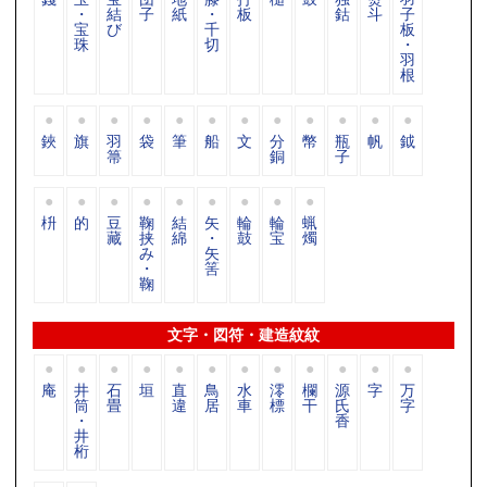
・
結
子
紙
・
板
鈷
斗
子
宝
び
千
板
珠
切
・
羽
根
鋏
旗
羽
袋
筆
船
文
分
幣
瓶
帆
鉞
箒
銅
子
枡
的
豆
鞠
結
矢
輪
輪
蝋
藏
挟
綿
・
鼓
宝
燭
み
矢
・
筈
鞠
文字・図符・建造紋紋
庵
井
石
垣
直
鳥
水
澪
欄
源
字
万
筒
畳
違
居
車
標
干
氏
字
・
香
井
桁