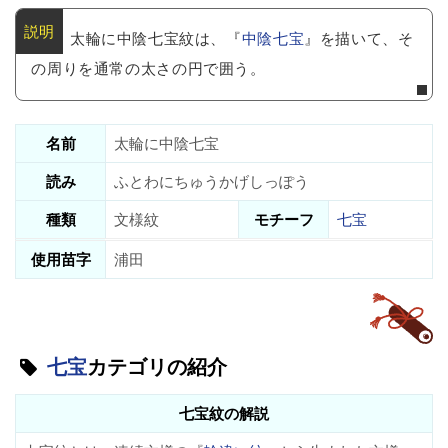
太輪に中陰七宝紋は、『
中陰七宝
』を描いて、そ
の周りを通常の太さの円で囲う。
名前
太輪に中陰七宝
読み
ふとわにちゅうかげしっぽう
種類
文様紋
モチーフ
七宝
使用苗字
浦田
七宝
カテゴリの紹介
七宝紋の解説