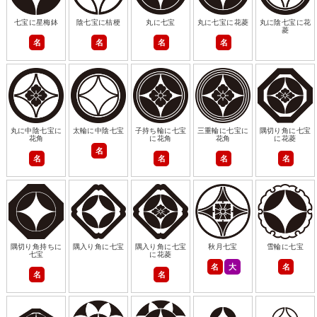
七宝に星梅鉢
陰七宝に桔梗
丸に七宝
丸に七宝に花菱
丸に陰七宝に花
菱
名
名
名
名
丸に中陰七宝に
太輪に中陰七宝
子持ち輪に七宝
三重輪に七宝に
隅切り角に七宝
花角
に花角
花角
に花菱
名
名
名
名
名
隅切り角持ちに
隅入り角に七宝
隅入り角に七宝
秋月七宝
雪輪に七宝
七宝
に花菱
名
大
名
名
名