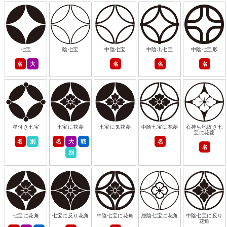
七宝
陰七宝
中陰七宝
中陰出七宝
中陰七宝形
名
大
名
名
名
星付き七宝
七宝に花菱
七宝に鬼花菱
中陰七宝に花菱
石持ち地抜き七
宝に花菱
名
別
名
大
戦
名
名
別
七宝に花角
七宝に反り花角
中陰七宝に花角
総陰七宝に花角
中陰七宝に反り
花角