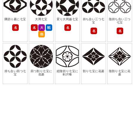
隅切り菱に七宝
大岡七宝
変り大岡越七宝
持ち合い三つ七
陰持ち合い三つ
宝
七宝
名
名
大
戦
名
名
名
他
持ち合い四つ七
四つ割り七宝に
総陰切り七宝に
割り七宝に花菱
陰割り七宝に花
宝
花菱
剣片喰
菱