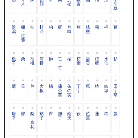
木
顔
杖
杏
前
草
沢
楓
柿
杜
柏
梶
片
蕪
桔
菊
桐
葛
瀉
・
若
喰
梗
紅
葉
栀
栗
胡
河
榊
笹
桜
柘
歯
棕
水
杉
子
桃
骨
・
榴
朶
櫚
仙
竹
薄
董
芹
大
橘
蒲
茶
丁
蔦
椿
鉄
田
根
公
の
字
線
字
英
実
草
唐
梛
梨
茄
薺
撫
南
萩
芭
蓮
柊
瓢
辛
・
子
子
天
蕉
柰
花