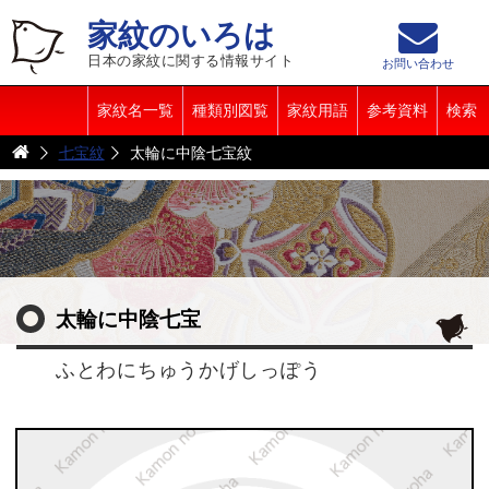
家紋のいろは
日本の家紋に関する情報サイト
お問い合わせ
家紋名一覧
種類別図覧
家紋用語
参考資料
検索
七宝紋
太輪に中陰七宝紋
太輪に中陰七宝
ふとわにちゅうかげしっぽう