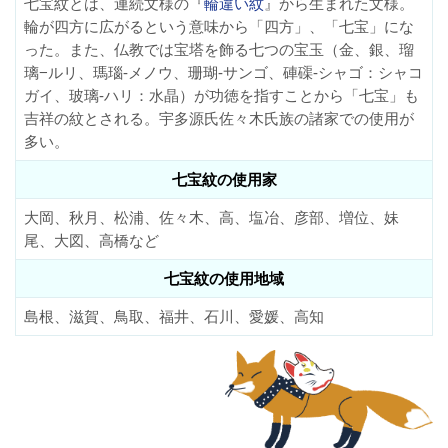
七宝紋とは、連続文様の『
輪違い紋
』から生まれた文様。
輪が四方に広がるという意味から「四方」、「七宝」にな
った。また、仏教では宝塔を飾る七つの宝玉（金、銀、瑠
璃−ルリ、瑪瑙-メノウ、珊瑚-サンゴ、硨磲-シャゴ：シャコ
ガイ、玻璃-ハリ：水晶）が功徳を指すことから「七宝」も
吉祥の紋とされる。宇多源氏佐々木氏族の諸家での使用が
多い。
七宝紋の使用家
大岡、秋月、松浦、佐々木、高、塩冶、彦部、増位、妹
尾、大図、高橋など
七宝紋の使用地域
島根、滋賀、鳥取、福井、石川、愛媛、高知