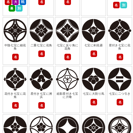
名
大
戦
名
名
名
別
幕
別
中陰七宝に細花
二重七宝に花角
七宝に反り角に
七宝に剣花菱
星付き七宝に花
角
花角
角
名
名
名
名
名
花付き七宝に花
星付き七宝に洲
総影星付き七宝
七宝に大割り蔦
七宝に二つ引き
角
浜
に片喰
名
名
名
名