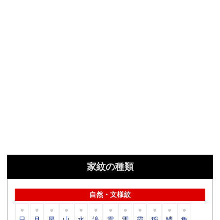
家紋の種類
自然・文様紋
日
月
星
山
水
浪
雲
雪
霞
稲
鱗
角