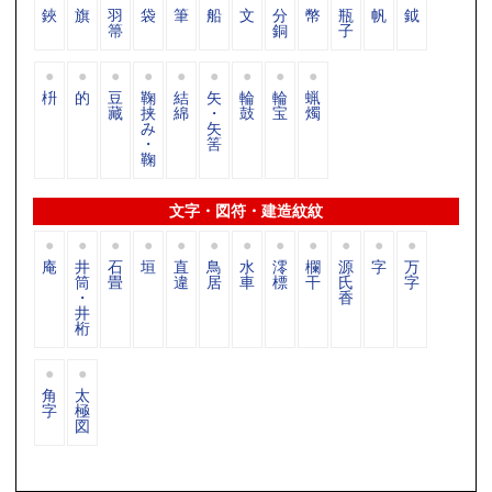
鋏
旗
羽
袋
筆
船
文
分
幣
瓶
帆
鉞
箒
銅
子
枡
的
豆
鞠
結
矢
輪
輪
蝋
藏
挟
綿
・
鼓
宝
燭
み
矢
・
筈
鞠
文字・図符・建造紋紋
庵
井
石
垣
直
鳥
水
澪
欄
源
字
万
筒
畳
違
居
車
標
干
氏
字
・
香
井
桁
角
太
字
極
図