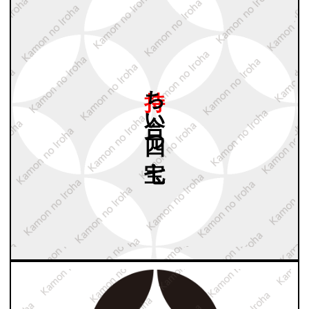
持ち
合い
四つ
七宝