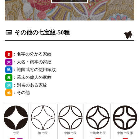
その他の七宝紋
-50種
：名字の分かる家紋
名
：大名・旗本の家紋
大
：戦国武将の使用家紋
戦
：幕末の偉人の家紋
幕
：別名のある家紋
別
：その他
他
七宝
陰七宝
中陰七宝
中陰出七宝
中陰七宝形