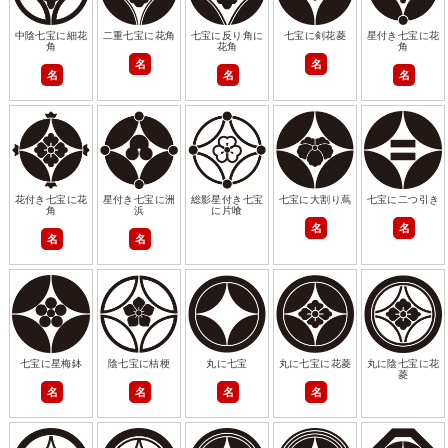
中陰七宝に細花
二重七宝に花角
七宝に反り角に
七宝に剣花菱
星付き七宝に花
角
花角
角
名
名
名
名
名
花付き七宝に花
星付き七宝に洲
総影星付き七宝
七宝に大割り蔦
七宝に二つ引き
角
浜
に片喰
名
名
名
名
七宝に星梅鉢
陰七宝に桔梗
丸に七宝
丸に七宝に花菱
丸に陰七宝に花
菱
名
名
名
名