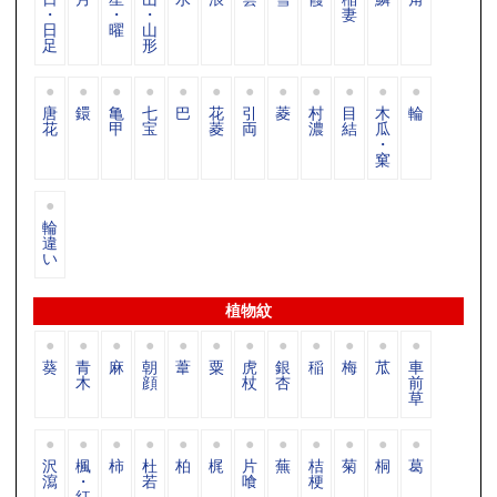
・
・
・
妻
日
曜
山
足
形
唐
鐶
亀
七
巴
花
引
菱
村
目
木
輪
花
甲
宝
菱
両
濃
結
瓜
・
窠
輪
違
い
植物紋
葵
青
麻
朝
葦
粟
虎
銀
稲
梅
苽
車
木
顔
杖
杏
前
草
沢
楓
柿
杜
柏
梶
片
蕪
桔
菊
桐
葛
瀉
・
若
喰
梗
紅