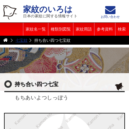
家紋のいろは
日本の家紋に関する情報サイト
お問い合わせ
家紋名一覧
種類別図覧
家紋用語
参考資料
検索
七宝紋
持ち合い四つ七宝紋
持ち合い四つ七宝
もちあいよつしっぽう