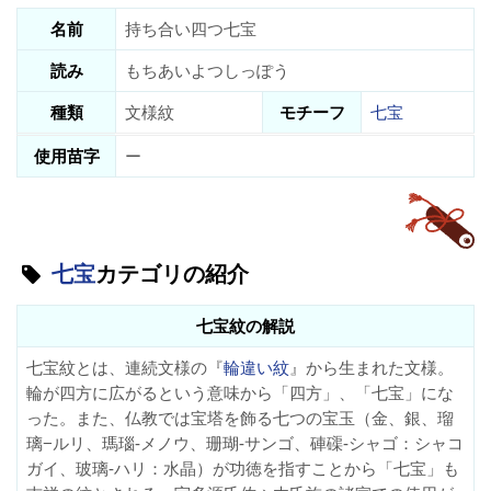
名前
持ち合い四つ七宝
読み
もちあいよつしっぽう
種類
文様紋
モチーフ
七宝
使用苗字
ー
七宝
カテゴリの紹介
七宝紋の解説
七宝紋とは、連続文様の『
輪違い紋
』から生まれた文様。
輪が四方に広がるという意味から「四方」、「七宝」にな
った。また、仏教では宝塔を飾る七つの宝玉（金、銀、瑠
璃−ルリ、瑪瑙-メノウ、珊瑚-サンゴ、硨磲-シャゴ：シャコ
ガイ、玻璃-ハリ：水晶）が功徳を指すことから「七宝」も