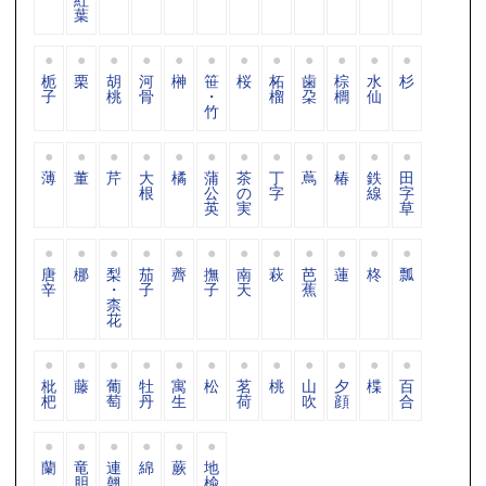
葉
栀
栗
胡
河
榊
笹
桜
柘
歯
棕
水
杉
子
桃
骨
・
榴
朶
櫚
仙
竹
薄
董
芹
大
橘
蒲
茶
丁
蔦
椿
鉄
田
根
公
の
字
線
字
英
実
草
唐
梛
梨
茄
薺
撫
南
萩
芭
蓮
柊
瓢
辛
・
子
子
天
蕉
柰
花
枇
藤
葡
牡
寓
松
茗
桃
山
夕
楪
百
杷
萄
丹
生
荷
吹
顔
合
蘭
竜
連
綿
蕨
地
胆
翹
楡