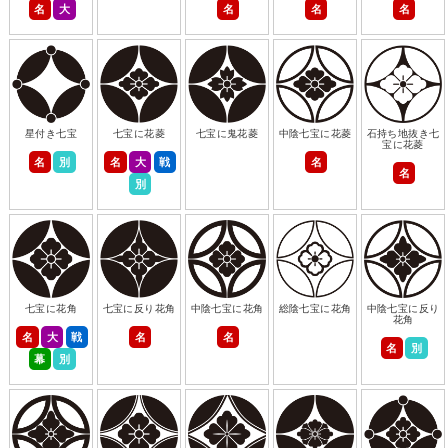
名
大
名
名
名
星付き七宝
七宝に花菱
七宝に鬼花菱
中陰七宝に花菱
石持ち地抜き七
宝に花菱
名
別
名
大
戦
名
名
別
七宝に花角
七宝に反り花角
中陰七宝に花角
総陰七宝に花角
中陰七宝に反り
花角
名
大
戦
名
名
名
別
幕
別