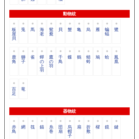
動物紋
板
兎
馬
海
鴛
貝
蟹
亀
烏
雁
蝙
鷺
屋
老
鴦
蝠
貝
鹿
獅
雀
蟬
鷹
千
蝶
鶴
蜻
鳩
蛤
鳳
角
子
の
の
鳥
蛉
凰
上
羽
羽
百
竜
足
器物紋
赤
網
筏
錨
糸
団
烏
扇
折
櫂
鏡
鍵
鳥
巻
扇
帽
敷
子