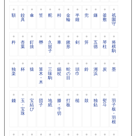
額
鉸
傘
笠
舵
桛
金
半
兜
鎌
釜
祇
具
輪
鐘
敷
園
守
杵
杏
釘
轡
久
車
鍬
剣
笄
五
琴
将
葉
抜
留
形
德
柱
棋
子
駒
独
杯
猿
算
三
錫
蛇
頭
鈴
洲
炭
墨
楽
木
味
杖
の
巾
浜
・
駒
目
木
錢
玉
宝
団
地
滕
打
槌
鼓
独
熨
羽
・
結
子
紙
・
板
鈷
斗
子
宝
び
千
板
珠
切
・
羽
根