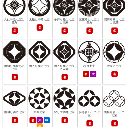
丸に中陰七宝に
太輪に中陰七宝
子持ち輪に七宝
三重輪に七宝に
隅切り角に七宝
花角
に花角
花角
に花菱
名
名
名
名
名
隅切り角持ちに
隅入り角に七宝
隅入り角に七宝
秋月七宝
雪輪に七宝
七宝
に花菱
名
大
名
名
名
隅切り菱に七宝
大岡七宝
変り大岡越七宝
持ち合い三つ七
陰持ち合い三つ
宝
七宝
名
名
大
戦
名
名
名
他