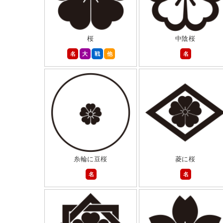
桜
中陰桜
名
大
戦
他
名
糸輪に豆桜
菱に桜
名
名