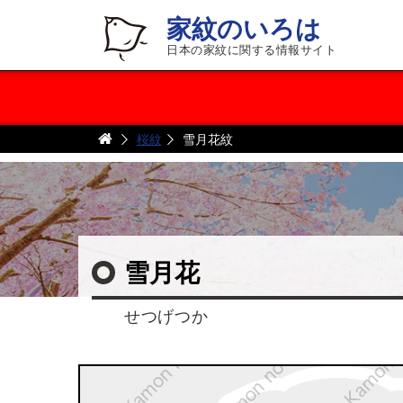
家紋のいろは
日本の家紋に関する情報サイト
桜紋
雪月花紋
雪月花
せつげつか