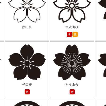
陰山桜
中陰山桜
名
他
雀口桜
向う山桜
名
名