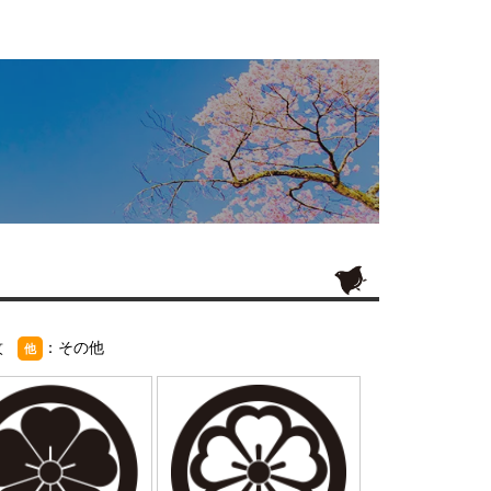
紋
：その他
他