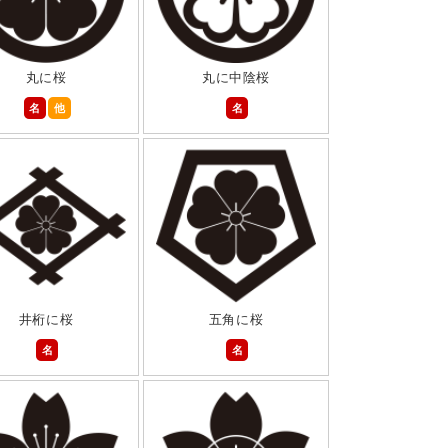
丸に桜
丸に中陰桜
名
他
名
井桁に桜
五角に桜
名
名