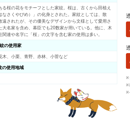
ある桜の花をモチーフとした家紋。桜は、古くから田植え
はなさくやびめ）」の化身とされた。家紋としては、散
敬遠されたが、その優美なデザインから文様として愛用さ
た大名家を含め、幕臣でも20数家が用いている。他に、木
社関連や名字に「桜」の文字を含む家の使用は多い。
紋の使用家
花木、小栗、青野、赤林、小菅など
紋の使用地域
※
※
※