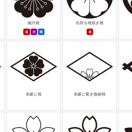
細川桜
石持ち地抜き桜
名
大
戦
名
糸菱に桜
糸菱に覗き陰細桜