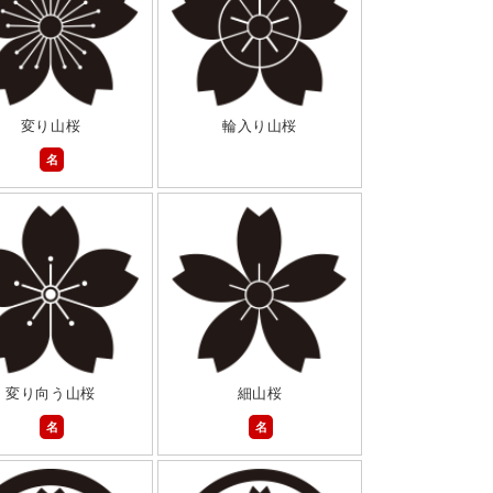
変り山桜
輪入り山桜
名
変り向う山桜
細山桜
名
名