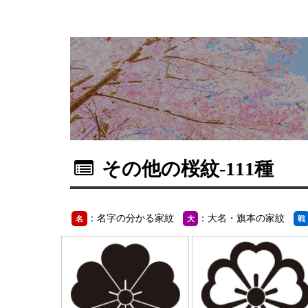
その他の桜紋
-111種
：名字の分かる家紋
：大名・旗本の家紋
名
大
戦