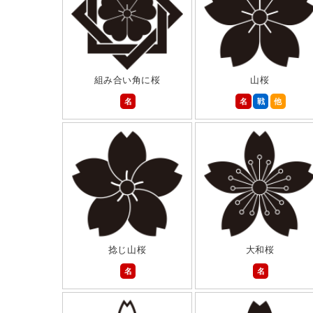
組み合い角に桜
山桜
名
名
戦
他
捻じ山桜
大和桜
名
名