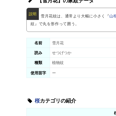
【雪月花】の家紋データ
雪月花紋は、通常より大幅に小さく『
山
紋』で丸を形作って囲う。
名前
雪月花
読み
せつげつか
種類
植物紋
使用苗字
ー
桜
カテゴリの紹介