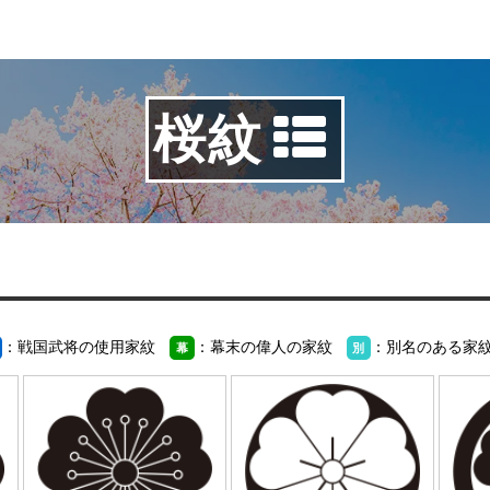
桜紋
：戦国武将の使用家紋
：幕末の偉人の家紋
：別名のある家
幕
別