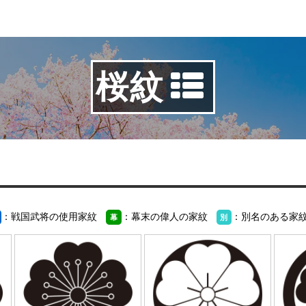
桜紋
：戦国武将の使用家紋
：幕末の偉人の家紋
：別名のある家
幕
別