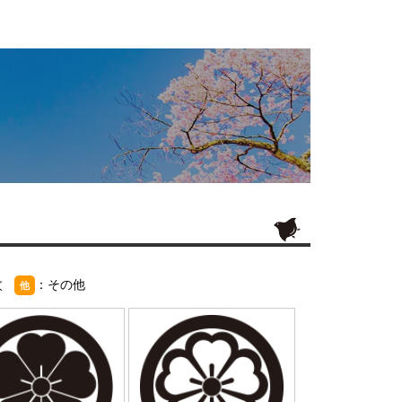
紋
：その他
他