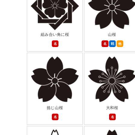
組み合い角に桜
山桜
名
名
戦
他
捻じ山桜
大和桜
名
名