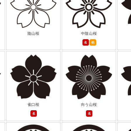
陰山桜
中陰山桜
名
他
雀口桜
向う山桜
名
名