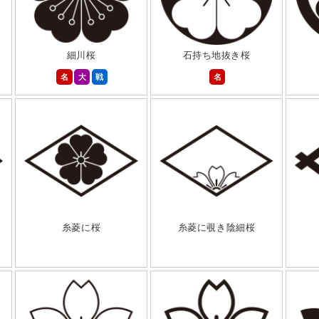
細川桜
石持ち地抜き桜
名
大
戦
名
糸菱に桜
糸菱に覗き陰細桜