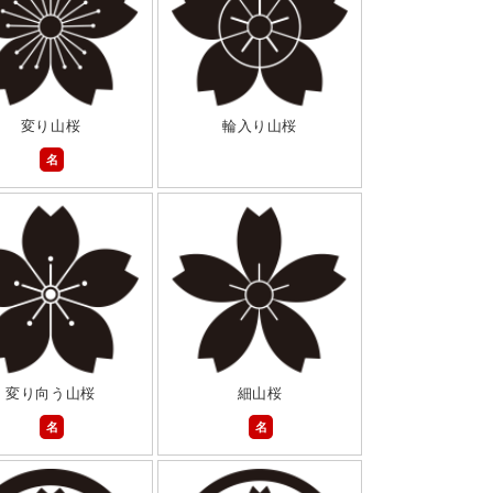
変り山桜
輪入り山桜
名
変り向う山桜
細山桜
名
名