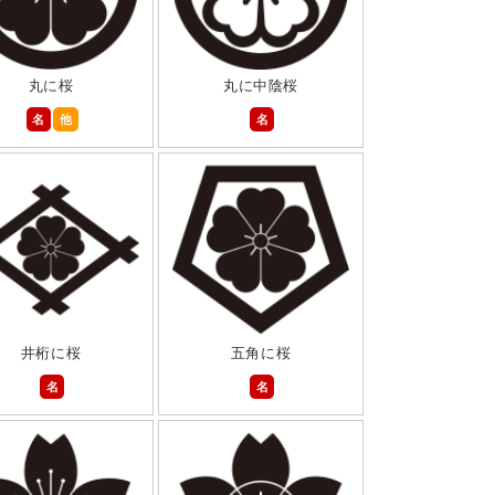
丸に桜
丸に中陰桜
名
他
名
井桁に桜
五角に桜
名
名