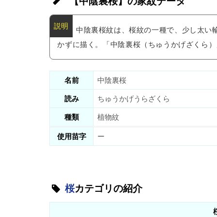
【中陰裏桜】の家紋データ
中陰裏桜紋は、桜紋の一種で、少し太い
かずに描く。「中陰裏桜（ちゅうかげざくら）
名前
中陰裏桜
読み
ちゅうかげうらざくら
種類
植物紋
使用苗字
ー
桜
カテゴリの紹介