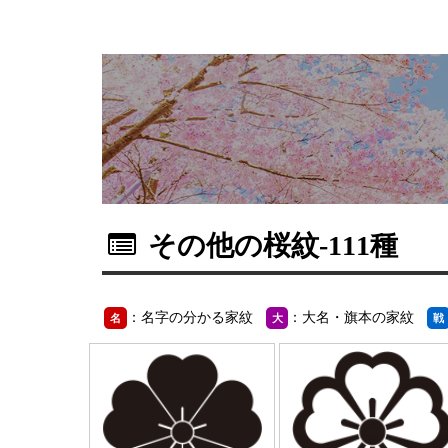
その他の桜紋
-111種
：名字の分かる家紋
：大名・旗本の家紋
名
大
戦