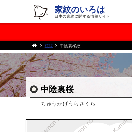
家紋のいろは
日本の家紋に関する情報サイト
桜紋
中陰裏桜紋
中陰裏桜
ちゅうかげうらざくら