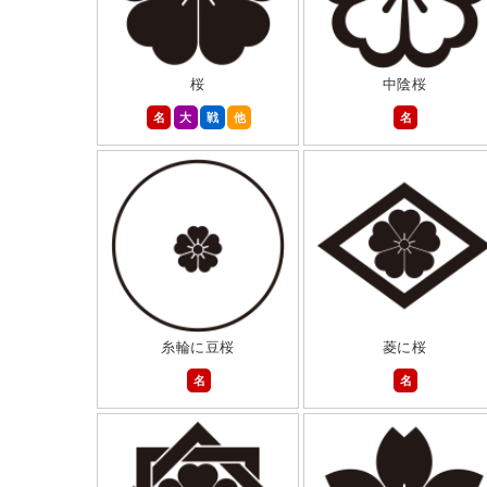
桜
中陰桜
名
大
戦
他
名
糸輪に豆桜
菱に桜
名
名