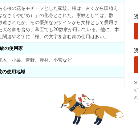
ある桜の花をモチーフとした家紋。桜は、古くから田植え
はなさくやびめ）」の化身とされた。家紋としては、散
敬遠されたが、その優美なデザインから文様として愛用さ
た大名家を含め、幕臣でも20数家が用いている。他に、木
社関連や名字に「桜」の文字を含む家の使用は多い。
紋の使用家
花木、小栗、青野、赤林、小菅など
紋の使用地域
※
※
※