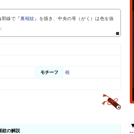
輪郭線で『
裏桜紋
』を描き、中央の萼（がく）は色を抜
」
モチーフ
桜
桜紋の解説