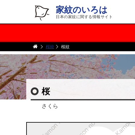
家紋のいろは
日本の家紋に関する情報サイト
桜紋
桜紋
桜
さくら