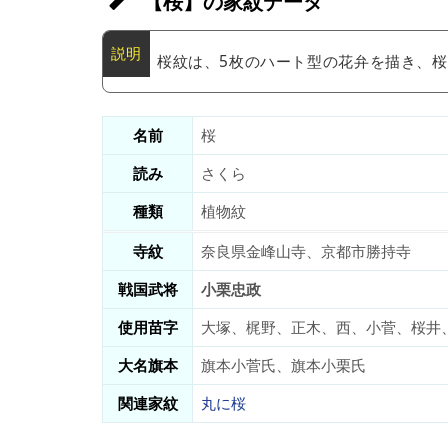
【桜】の家紋データ
桜紋は、5枚のハート型の花弁を描き、
名前
桜
読み
さくら
種類
植物紋
寺紋
奈良県金峰山寺、京都市勝持寺
戦国武将
小栗忠政
使用苗字
大塚、梶野、正木、西、小菅、桜井
大名旗本
旗本小菅氏、旗本小栗氏
関連家紋
丸に桜