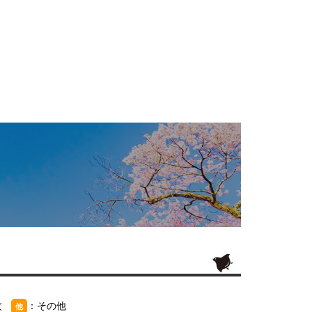
紋
：その他
他