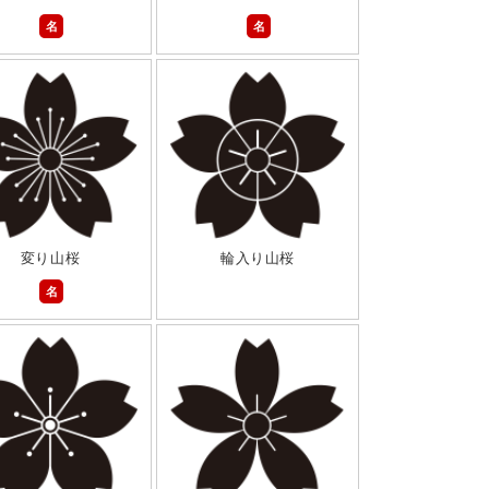
名
名
変り山桜
輪入り山桜
名