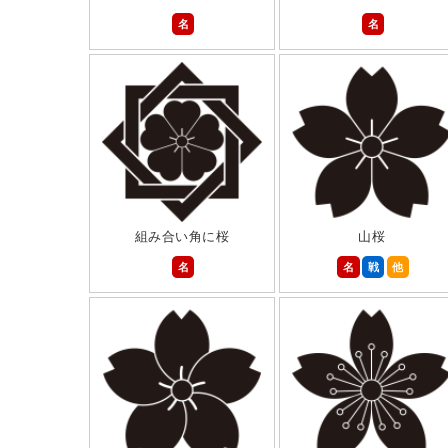
名
名
組み合い角に桜
山桜
名
名
戦
他