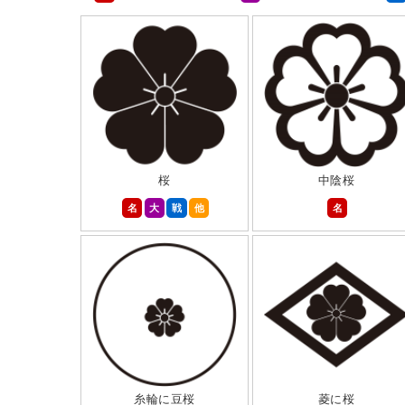
桜
中陰桜
名
大
戦
他
名
糸輪に豆桜
菱に桜