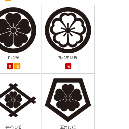
丸に桜
丸に中陰桜
名
他
名
井桁に桜
五角に桜