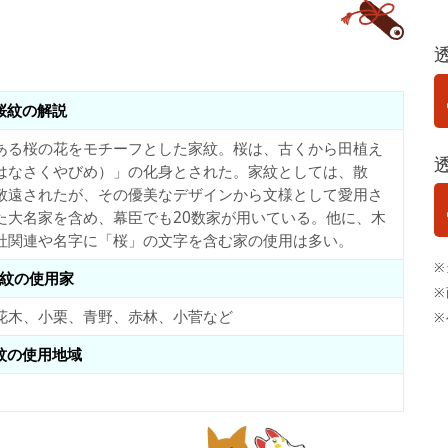
桜紋の解説
ある桜の花をモチーフとした家紋。桜は、古くから田植え
はなさくやびめ）」の化身とされた。家紋としては、散
敬遠されたが、その優美なデザインから文様として愛用さ
た大名家を含め、幕臣でも20数家が用いている。他に、木
社関連や名字に「桜」の文字を含む家の使用は多い。
※
紋の使用家
※
花木、小栗、青野、赤林、小菅など
※
紋の使用地域