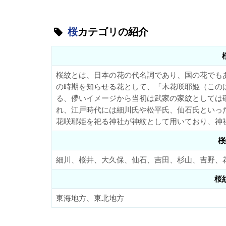
桜
カテゴリの紹介
桜紋とは、日本の花の代名詞であり、国の花でも
の時期を知らせる花として、「木花咲耶姫（この
る、儚いイメージから当初は武家の家紋としては
れ、江戸時代には細川氏や松平氏、仙石氏といっ
花咲耶姫を祀る神社が神紋として用いており、神
桜
細川、桜井、大久保、仙石、吉田、杉山、吉野、
桜
東海地方、東北地方