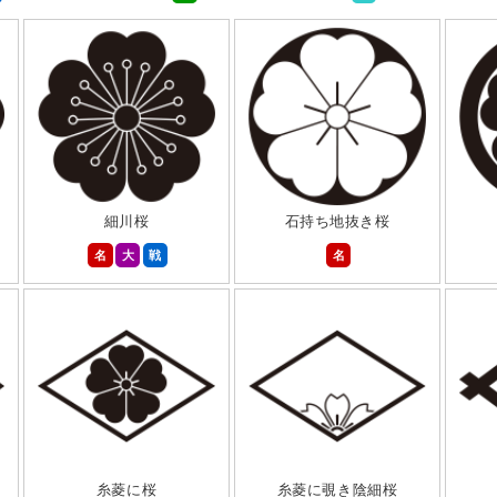
細川桜
石持ち地抜き桜
名
大
戦
名
糸菱に桜
糸菱に覗き陰細桜