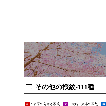
その他の桜紋
-111種
：名字の分かる家紋
：大名・旗本の家紋
名
大
戦