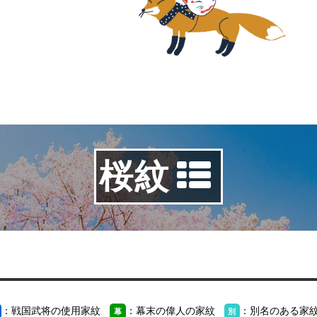
桜紋
：戦国武将の使用家紋
：幕末の偉人の家紋
：別名のある家
幕
別