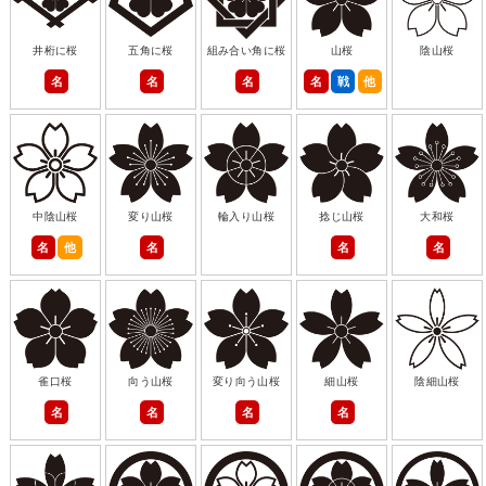
井桁に桜
五角に桜
組み合い角に桜
山桜
陰山桜
名
名
名
名
戦
他
中陰山桜
変り山桜
輪入り山桜
捻じ山桜
大和桜
名
他
名
名
名
雀口桜
向う山桜
変り向う山桜
細山桜
陰細山桜
名
名
名
名