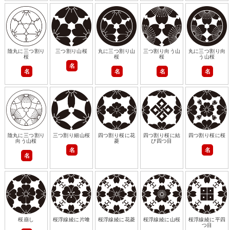
陰丸に三つ割り
三つ割り山桜
丸に三つ割り山
三つ割り向う山
丸に三つ割り向
桜
桜
桜
う山桜
名
名
名
名
名
陰丸に三つ割り
三つ割り細山桜
四つ割り桜に花
四つ割り桜に結
四つ割り桜に桜
向う山桜
菱
び四つ目
名
名
名
桜崩し
桜浮線綾に片喰
桜浮線綾に花菱
桜浮線綾に山桜
桜浮線綾に平四
つ目