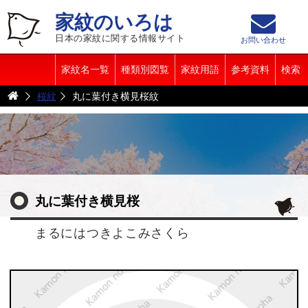
家紋のいろは
日本の家紋に関する情報サイト
お問い合わせ
家紋名一覧
種類別図覧
家紋用語
参考資料
検索
桜紋
丸に葉付き横見桜紋
丸に葉付き横見桜
まるにはつきよこみさくら