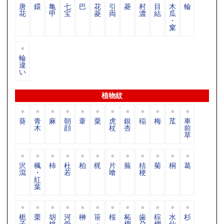
唐
鐶
亀
七
巴
花
引
菱
村
目
木
輪
花
甲
宝
菱
両
濃
結
瓜
・
窠
輪
違
い
植物紋
葵
青
麻
朝
葦
粟
虎
銀
稲
梅
苽
車
木
顔
杖
杏
前
草
沢
楓
柿
杜
柏
梶
片
蕪
桔
菊
桐
葛
瀉
・
若
喰
梗
紅
葉
栀
栗
胡
河
榊
笹
桜
柘
歯
棕
水
杉
子
桃
骨
・
榴
朶
櫚
仙