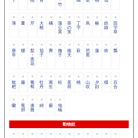
竹
薄
董
芹
大
橘
蒲
茶
丁
蔦
椿
鉄
田
根
公
の
字
線
字
英
実
草
唐
梛
梨
茄
薺
撫
南
萩
芭
蓮
柊
瓢
辛
・
子
子
天
蕉
柰
花
枇
藤
葡
牡
寓
松
茗
桃
山
夕
楪
百
杷
萄
丹
生
荷
吹
顔
合
蘭
竜
連
綿
蕨
地
胆
翹
楡
動物紋