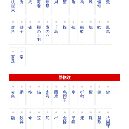
板
兎
馬
海
鴛
貝
蟹
亀
烏
雁
蝙
鷺
屋
老
鴦
蝠
貝
鹿
獅
雀
蟬
鷹
千
蝶
鶴
蜻
鳩
蛤
鳳
角
子
の
の
鳥
蛉
凰
上
羽
羽
百
竜
足
器物紋
赤
網
筏
錨
糸
団
烏
扇
折
櫂
鏡
鍵
鳥
巻
扇
帽
敷
子
額
鉸
傘
笠
舵
桛
金
半
兜
鎌
釜
祇
具
輪
鐘
敷
園
守