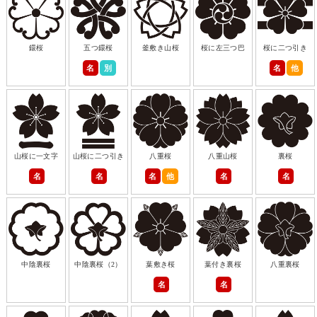
鐶桜
五つ鐶桜
釜敷き山桜
桜に左三つ巴
桜に二つ引き
名
別
名
他
山桜に一文字
山桜に二つ引き
八重桜
八重山桜
裏桜
名
名
名
他
名
名
中陰裏桜
中陰裏桜（2）
葉敷き桜
葉付き裏桜
八重裏桜
名
名