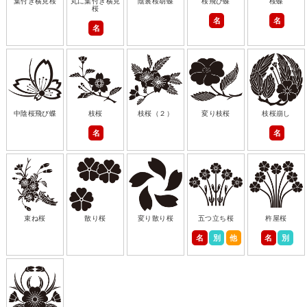
葉付き横見桜
丸に葉付き横見
陰裏桜胡蝶
桜飛び蝶
桜蝶
桜
名
名
名
中陰桜飛び蝶
枝桜
枝桜（２）
変り枝桜
枝桜崩し
名
名
束ね桜
散り桜
変り散り桜
五つ立ち桜
杵屋桜
名
別
他
名
別