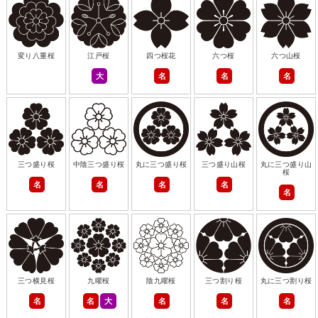
変り八重桜
江戸桜
四つ桜花
六つ桜
六つ山桜
大
名
名
名
三つ盛り桜
中陰三つ盛り桜
丸に三つ盛り桜
三つ盛り山桜
丸に三つ盛り山
桜
名
名
名
名
名
三つ横見桜
九曜桜
陰九曜桜
三つ割り桜
丸に三つ割り桜
名
名
大
名
名
名