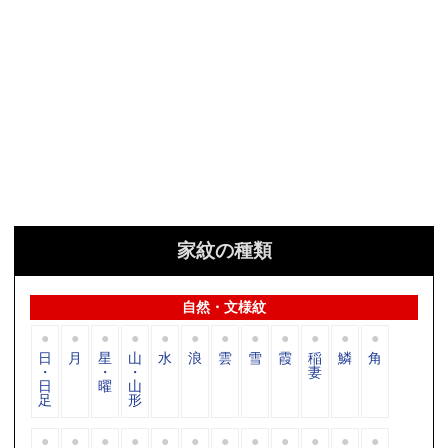
家紋の種類
自然・文様紋
日
月
星
山
水
浪
雲
雪
霞
稲
鱗
角
・
・
・
妻
日
曜
山
足
形