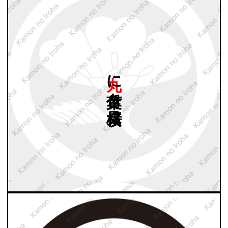
丸に
葉付き
横見桜