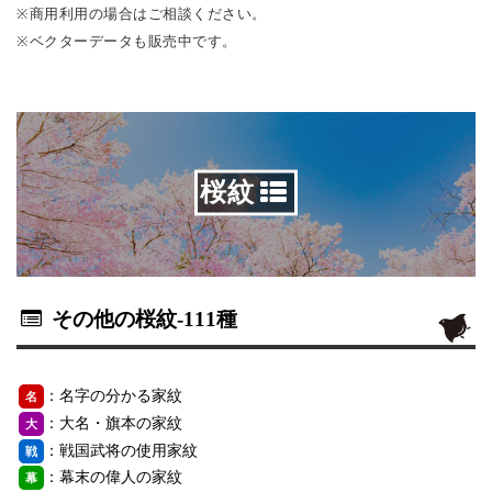
※商用利用の場合はご相談ください。
※ベクターデータも販売中です。
桜紋
その他の桜紋
-111種
：名字の分かる家紋
名
：大名・旗本の家紋
大
：戦国武将の使用家紋
戦
：幕末の偉人の家紋
幕