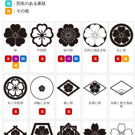
：別名のある家紋
別
：その他
他
桜
中陰桜
細川桜
石持ち地抜き桜
丸に桜
名
大
戦
名
名
大
戦
名
名
他
他
丸に中陰桜
糸輪に豆桜
菱に桜
糸菱に桜
糸菱に覗き陰細
桜
名
名
名