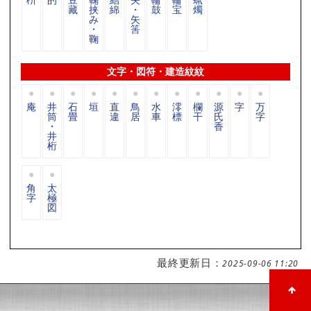
藏
挟
綿
・
鼓
宝
燭
み
矢
・
筈
鞠
文字・図符・建造紋紋
庵
井
石
垣
直
鳥
水
澪
欄
源
字
万
筒
畳
違
居
車
標
干
氏
字
・
香
井
桁
角
太
字
極
図
最終更新日：
2025-09-06 11:20