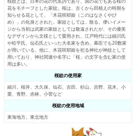
桜紋とは、日本の花の代名詞であり、国の花でもある桜の
花をモチーフとした家紋。桜は、古くから田植えの時期を
知らせる花として、「木花咲耶姫（このはなさくやび
め）」の化身とされた。家紋としては、散る、儚いイメー
ジから当初は武家の家紋としては敬遠されたが、その優美
なデザインから文様として愛用され、江戸時代には細川氏
や松平氏、仙石氏といった大名家を含め、幕臣でも20数家
が用いている。他に、木花咲耶姫を祀る神社が神紋として
用いており、神社関連や名字に「桜」の文字を含む家の使
用は多い。
桜紋の使用家
細川、桜井、大久保、仙石、吉田、杉山、吉野、花木、小
栗、青野、赤林、小菅など
桜紋の使用地域
東海地方、東北地方