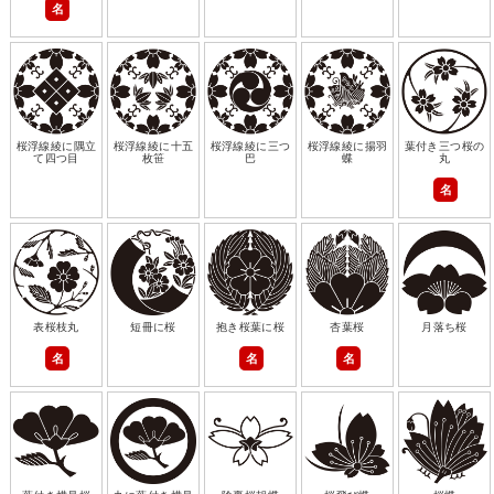
名
桜浮線綾に隅立
桜浮線綾に十五
桜浮線綾に三つ
桜浮線綾に揚羽
葉付き三つ桜の
て四つ目
枚笹
巴
蝶
丸
名
表桜枝丸
短冊に桜
抱き桜葉に桜
杏葉桜
月落ち桜
名
名
名