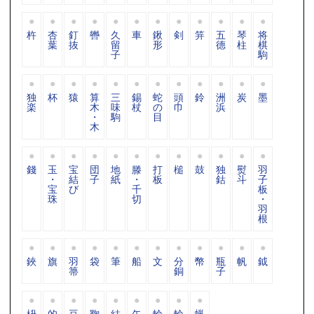
杵
杏
釘
轡
久
車
鍬
剣
笄
五
琴
将
葉
抜
留
形
德
柱
棋
子
駒
独
杯
猿
算
三
錫
蛇
頭
鈴
洲
炭
墨
楽
木
味
杖
の
巾
浜
・
駒
目
木
錢
玉
宝
団
地
滕
打
槌
鼓
独
熨
羽
・
結
子
紙
・
板
鈷
斗
子
宝
び
千
板
珠
切
・
羽
根
鋏
旗
羽
袋
筆
船
文
分
幣
瓶
帆
鉞
箒
銅
子
枡
的
豆
鞠
結
矢
輪
輪
蝋