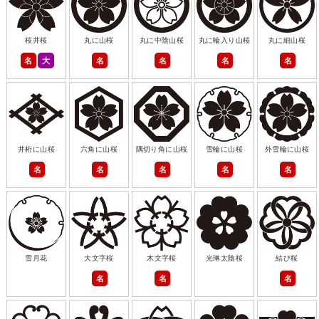
桜井桜
丸に山桜
丸に中陰山桜
丸に輪入り山桜
丸に細山桜
名
大
名
名
名
名
井桁に山桜
六角に山桜
隅切り角に山桜
雪輪に山桜
外雪輪に山桜
名
名
名
名
名
雪月花
大文字桜
木文字桜
光琳太陰桜
結び桜
名
名
名