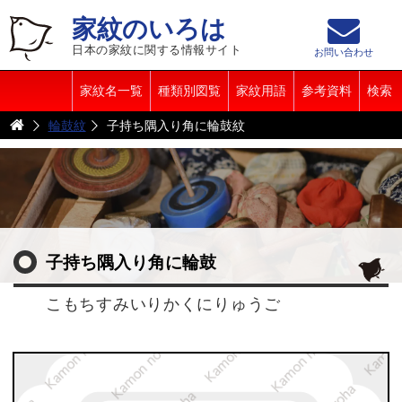
家紋のいろは
日本の家紋に関する情報サイト
お問い合わせ
家紋名一覧
種類別図覧
家紋用語
参考資料
検索
輪鼓紋
子持ち隅入り角に輪鼓紋
子持ち隅入り角に輪鼓
こもちすみいりかくにりゅうご