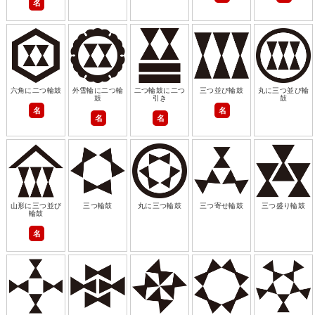
名
六角に二つ輪鼓
外雪輪に二つ輪
二つ輪鼓に二つ
三つ並び輪鼓
丸に三つ並び輪
鼓
引き
鼓
名
名
名
名
山形に三つ並び
三つ輪鼓
丸に三つ輪鼓
三つ寄せ輪鼓
三つ盛り輪鼓
輪鼓
名