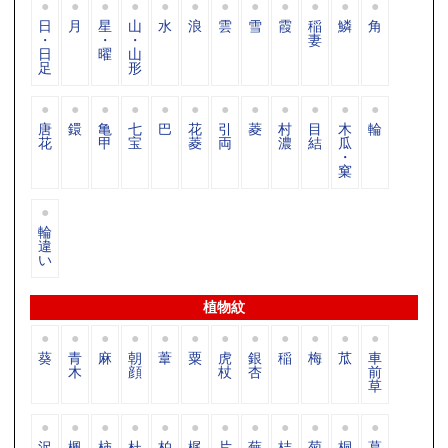
日
月
星
山
水
浪
雲
雪
霞
稲
鱗
角
・
・
・
妻
日
曜
山
足
形
唐
鐶
亀
七
巴
花
引
菱
村
目
木
輪
花
甲
宝
菱
両
濃
結
瓜
・
窠
輪
違
い
植物紋
葵
青
麻
朝
葦
粟
虎
銀
稲
梅
苽
車
木
顔
杖
杏
前
草
沢
楓
柿
杜
柏
梶
片
蕪
桔
菊
桐
葛