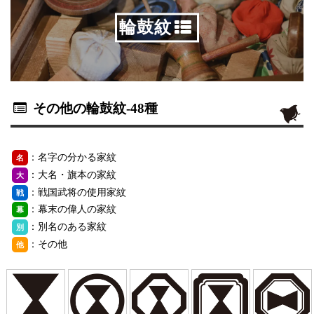
輪鼓紋
その他の輪鼓紋
-48種
：名字の分かる家紋
名
：大名・旗本の家紋
大
：戦国武将の使用家紋
戦
：幕末の偉人の家紋
幕
：別名のある家紋
別
：その他
他