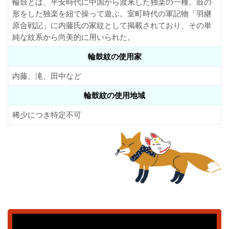
輪鼓とは、平安時代に中国から渡来した独楽の一種。鼓の
形をした独楽を紐で操って遊ぶ。室町時代の軍記物「羽継
原合戦記」に内藤氏の家紋として掲載されており、その単
純な紋系から尚美的に用いられた。
輪鼓紋の使用家
内藤、滝、田中など
輪鼓紋の使用地域
稀少につき特定不可