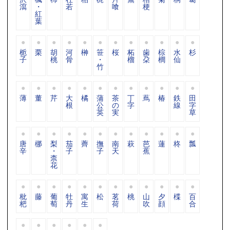
瀉
・
若
喰
梗
紅
葉
栀
栗
胡
河
榊
笹
桜
柘
歯
棕
水
杉
子
桃
骨
・
榴
朶
櫚
仙
竹
薄
董
芹
大
橘
蒲
茶
丁
蔦
椿
鉄
田
根
公
の
字
線
字
英
実
草
唐
梛
梨
茄
薺
撫
南
萩
芭
蓮
柊
瓢
辛
・
子
子
天
蕉
柰
花
枇
藤
葡
牡
寓
松
茗
桃
山
夕
楪
百
杷
萄
丹
生
荷
吹
顔
合