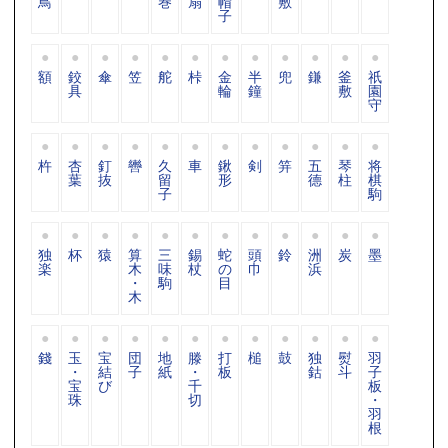
鳥
巻
扇
帽
敷
子
額
鉸
傘
笠
舵
桛
金
半
兜
鎌
釜
祇
具
輪
鐘
敷
園
守
杵
杏
釘
轡
久
車
鍬
剣
笄
五
琴
将
葉
抜
留
形
德
柱
棋
子
駒
独
杯
猿
算
三
錫
蛇
頭
鈴
洲
炭
墨
楽
木
味
杖
の
巾
浜
・
駒
目
木
錢
玉
宝
団
地
滕
打
槌
鼓
独
熨
羽
・
結
子
紙
・
板
鈷
斗
子
宝
び
千
板
珠
切
・
羽
根