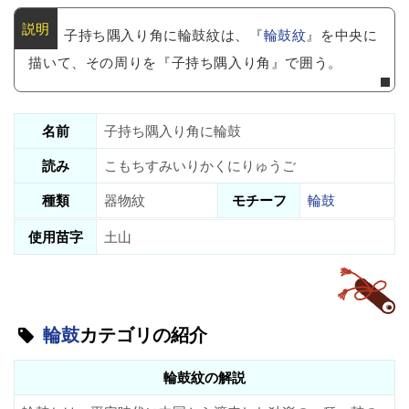
子持ち隅入り角に輪鼓紋は、『
輪鼓紋
』を中央に
描いて、その周りを『子持ち隅入り角』で囲う。
名前
子持ち隅入り角に輪鼓
読み
こもちすみいりかくにりゅうご
種類
器物紋
モチーフ
輪鼓
使用苗字
土山
輪鼓
カテゴリの紹介
輪鼓紋の解説