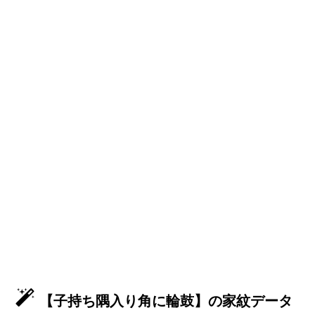
【子持ち隅入り角に輪鼓】の家紋データ