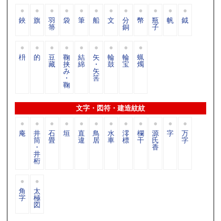
鋏
旗
羽
袋
筆
船
文
分
幣
瓶
帆
鉞
箒
銅
子
枡
的
豆
鞠
結
矢
輪
輪
蝋
藏
挟
綿
・
鼓
宝
燭
み
矢
・
筈
鞠
文字・図符・建造紋紋
庵
井
石
垣
直
鳥
水
澪
欄
源
字
万
筒
畳
違
居
車
標
干
氏
字
・
香
井
桁
角
太
字
極
図