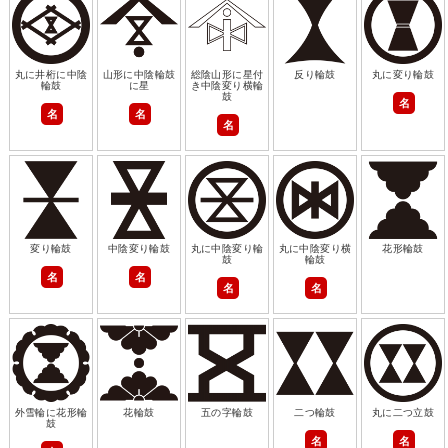
丸に井桁に中陰
山形に中陰輪鼓
総陰山形に星付
反り輪鼓
丸に変り輪鼓
輪鼓
に星
き中陰変り横輪
鼓
名
名
名
名
変り輪鼓
中陰変り輪鼓
丸に中陰変り輪
丸に中陰変り横
花形輪鼓
鼓
輪鼓
名
名
名
名
外雪輪に花形輪
花輪鼓
五の字輪鼓
二つ輪鼓
丸に二つ立鼓
鼓
名
名