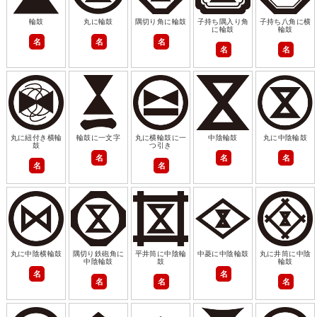
輪鼓
丸に輪鼓
隅切り角に輪鼓
子持ち隅入り角
子持ち八角に横
に輪鼓
輪鼓
名
名
名
名
名
丸に紐付き横輪
輪鼓に一文字
丸に横輪鼓に一
中陰輪鼓
丸に中陰輪鼓
鼓
つ引き
名
名
名
名
名
丸に中陰横輪鼓
隅切り鉄砲角に
平井筒に中陰輪
中菱に中陰輪鼓
丸に井筒に中陰
中陰輪鼓
鼓
輪鼓
名
名
名
名
名