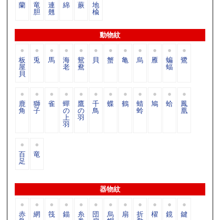
蘭
竜
連
綿
蕨
地
胆
翹
楡
動物紋
板
兎
馬
海
鴛
貝
蟹
亀
烏
雁
蝙
鷺
屋
老
鴦
蝠
貝
鹿
獅
雀
蟬
鷹
千
蝶
鶴
蜻
鳩
蛤
鳳
角
子
の
の
鳥
蛉
凰
上
羽
羽
百
竜
足
器物紋
赤
網
筏
錨
糸
団
烏
扇
折
櫂
鏡
鍵