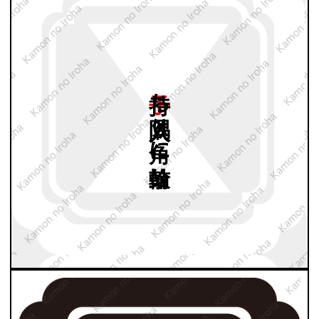
子持ち
隅入り
角に
輪鼓