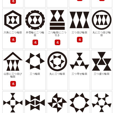
名
六角に二つ輪鼓
外雪輪に二つ輪
二つ輪鼓に二つ
三つ並び輪鼓
丸に三つ並び輪
鼓
引き
鼓
名
名
名
名
山形に三つ並び
三つ輪鼓
丸に三つ輪鼓
三つ寄せ輪鼓
三つ盛り輪鼓
輪鼓
名