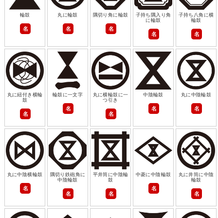
輪鼓
丸に輪鼓
隅切り角に輪鼓
子持ち隅入り角
子持ち八角に横
に輪鼓
輪鼓
名
名
名
名
名
丸に紐付き横輪
輪鼓に一文字
丸に横輪鼓に一
中陰輪鼓
丸に中陰輪鼓
鼓
つ引き
名
名
名
名
名
丸に中陰横輪鼓
隅切り鉄砲角に
平井筒に中陰輪
中菱に中陰輪鼓
丸に井筒に中陰
中陰輪鼓
鼓
輪鼓
名
名
名
名
名