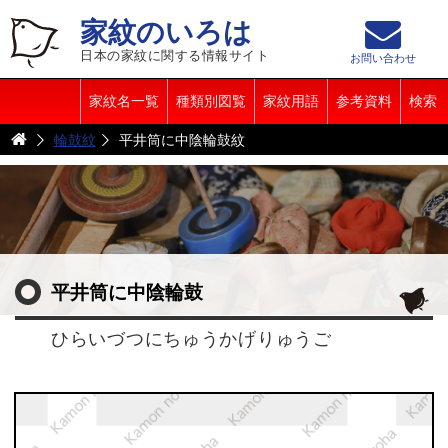
家紋のいろは
日本の家紋に関する情報サイト
お問い合わせ
家紋名一覧
種類別図覧
家紋用語
参考資料
検索
輪鼓紋
平井筒に中陰輪鼓紋
平井筒に中陰輪鼓
ひらいづつにちゅうかげりゅうご