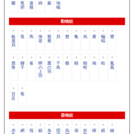
蘭
竜
連
綿
蕨
地
胆
翹
楡
動物紋
板
兎
馬
海
鴛
貝
蟹
亀
烏
雁
蝙
鷺
屋
老
鴦
蝠
貝
鹿
獅
雀
蟬
鷹
千
蝶
鶴
蜻
鳩
蛤
鳳
角
子
の
の
鳥
蛉
凰
上
羽
羽
百
竜
足
器物紋
赤
網
筏
錨
糸
団
烏
扇
折
櫂
鏡
鍵