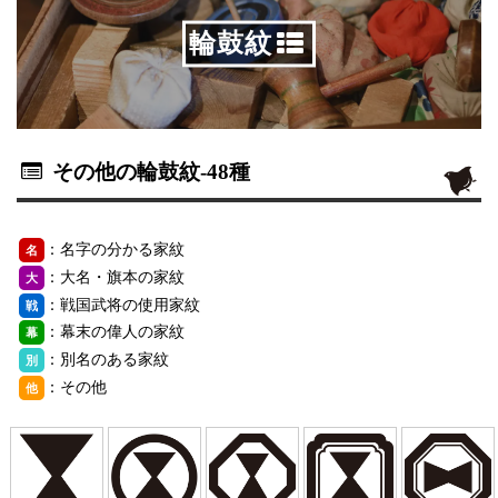
輪鼓紋
その他の輪鼓紋
-48種
：名字の分かる家紋
名
：大名・旗本の家紋
大
：戦国武将の使用家紋
戦
：幕末の偉人の家紋
幕
：別名のある家紋
別
：その他
他