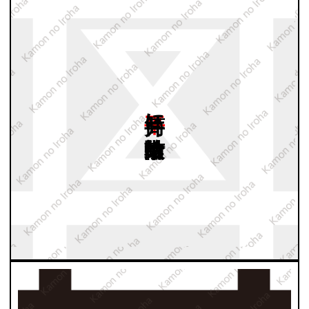
平井筒に
中陰輪鼓