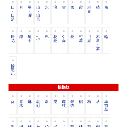
日
月
星
山
水
浪
雲
雪
霞
稲
鱗
角
・
・
・
妻
日
曜
山
足
形
唐
鐶
亀
七
巴
花
引
菱
村
目
木
輪
花
甲
宝
菱
両
濃
結
瓜
・
窠
輪
違
い
植物紋
葵
青
麻
朝
葦
粟
虎
銀
稲
梅
苽
車
木
顔
杖
杏
前
草
沢
楓
柿
杜
柏
梶
片
蕪
桔
菊
桐
葛