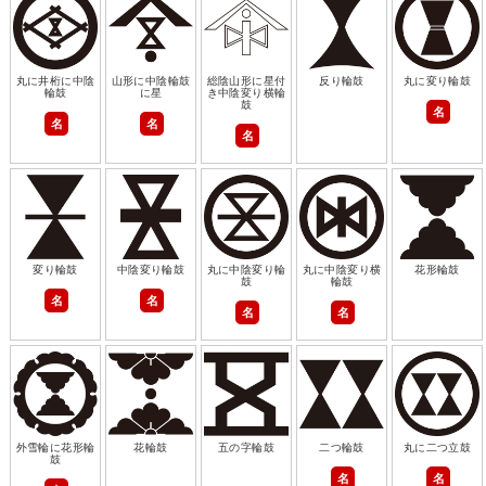
丸に井桁に中陰
山形に中陰輪鼓
総陰山形に星付
反り輪鼓
丸に変り輪鼓
輪鼓
に星
き中陰変り横輪
鼓
名
名
名
名
変り輪鼓
中陰変り輪鼓
丸に中陰変り輪
丸に中陰変り横
花形輪鼓
鼓
輪鼓
名
名
名
名
外雪輪に花形輪
花輪鼓
五の字輪鼓
二つ輪鼓
丸に二つ立鼓
鼓
名
名