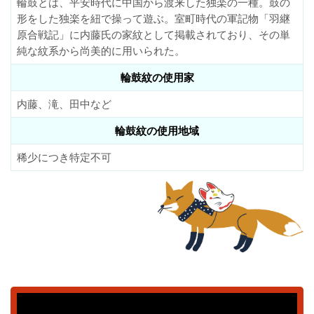
輪鼓とは、平安時代に中国から渡来した独楽の一種。鼓の
形をした独楽を紐で操って遊ぶ。室町時代の軍記物「羽継
原合戦記」に内藤氏の家紋として掲載されており、その単
純な紋系から尚美的に用いられた。
輪鼓紋の使用家
内藤、滝、田中など
輪鼓紋の使用地域
稀少につき特定不可