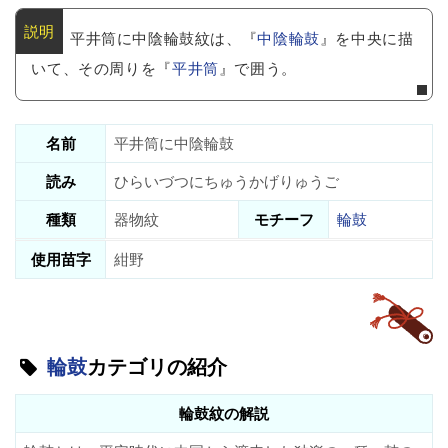
平井筒に中陰輪鼓紋は、『
中陰輪鼓
』を中央に描
いて、その周りを『
平井筒
』で囲う。
名前
平井筒に中陰輪鼓
読み
ひらいづつにちゅうかげりゅうご
種類
器物紋
モチーフ
輪鼓
使用苗字
紺野
輪鼓
カテゴリの紹介
輪鼓紋の解説