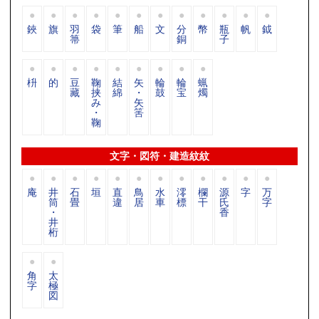
鋏
旗
羽
袋
筆
船
文
分
幣
瓶
帆
鉞
箒
銅
子
枡
的
豆
鞠
結
矢
輪
輪
蝋
藏
挟
綿
・
鼓
宝
燭
み
矢
・
筈
鞠
文字・図符・建造紋紋
庵
井
石
垣
直
鳥
水
澪
欄
源
字
万
筒
畳
違
居
車
標
干
氏
字
・
香
井
桁
角
太
字
極
図