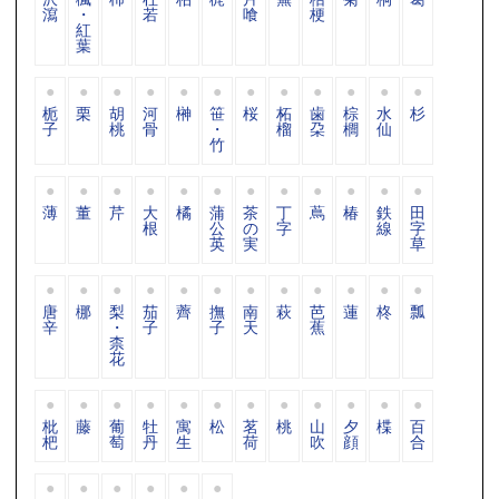
瀉
・
若
喰
梗
紅
葉
栀
栗
胡
河
榊
笹
桜
柘
歯
棕
水
杉
子
桃
骨
・
榴
朶
櫚
仙
竹
薄
董
芹
大
橘
蒲
茶
丁
蔦
椿
鉄
田
根
公
の
字
線
字
英
実
草
唐
梛
梨
茄
薺
撫
南
萩
芭
蓮
柊
瓢
辛
・
子
子
天
蕉
柰
花
枇
藤
葡
牡
寓
松
茗
桃
山
夕
楪
百
杷
萄
丹
生
荷
吹
顔
合