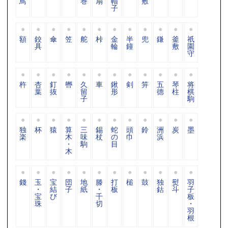
鳥
巻
扇
帽
敷
子
額
鉸
傘
笠
舵
桛
金
半
兜
鎌
釜
祇
具
輪
鐘
敷
園
守
杵
杏
釘
轡
久
車
鍬
剣
笄
五
琴
将
葉
抜
留
形
德
柱
棋
子
駒
独
杯
猿
算
三
錫
蛇
頭
鈴
洲
炭
墨
楽
木
味
杖
の
巾
浜
・
駒
目
木
錢
玉
宝
団
地
滕
打
槌
鼓
独
熨
羽
・
結
子
紙
・
板
鈷
斗
子
宝
び
千
板
珠
切
・
羽
根