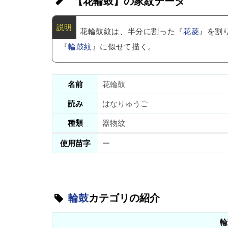
【花輪鼓】の家紋データ
花輪鼓紋は、半分に割った『
花菱
』を割
『
輪鼓紋
』に似せて描く。
名前
花輪鼓
読み
はなりゅうご
種類
器物紋
使用苗字
ー
輪鼓
カテゴリの紹介
輪