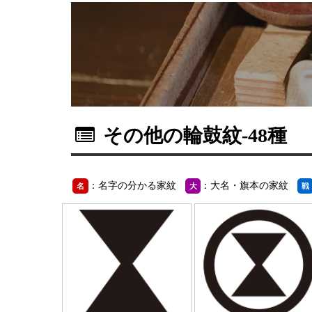
その他の輪鼓紋
-48種
：名字の分かる家紋
：大名・旗本の家紋
名
大
戦