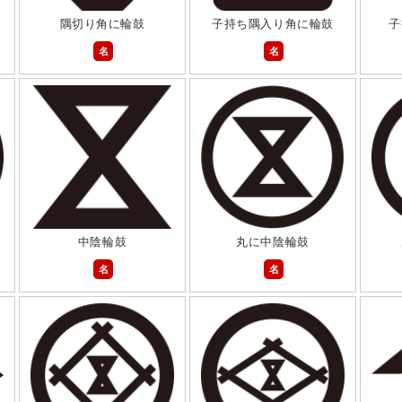
隅切り角に輪鼓
子持ち隅入り角に輪鼓
子
名
名
中陰輪鼓
丸に中陰輪鼓
名
名