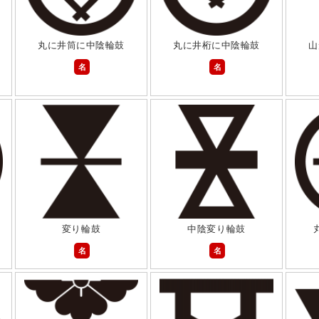
丸に井筒に中陰輪鼓
丸に井桁に中陰輪鼓
山
名
名
変り輪鼓
中陰変り輪鼓
名
名