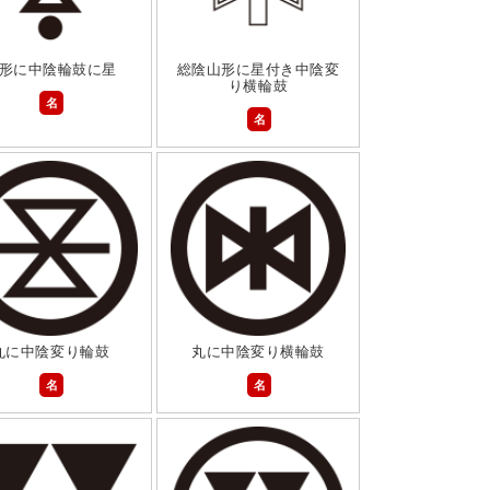
形に中陰輪鼓に星
総陰山形に星付き中陰変
り横輪鼓
名
名
丸に中陰変り輪鼓
丸に中陰変り横輪鼓
名
名