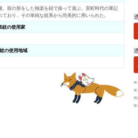
種。鼓の形をした独楽を紐で操って遊ぶ。室町時代の軍記
れており、その単純な紋系から尚美的に用いられた。
鼓紋の使用家
紋の使用地域
※
※
※
※