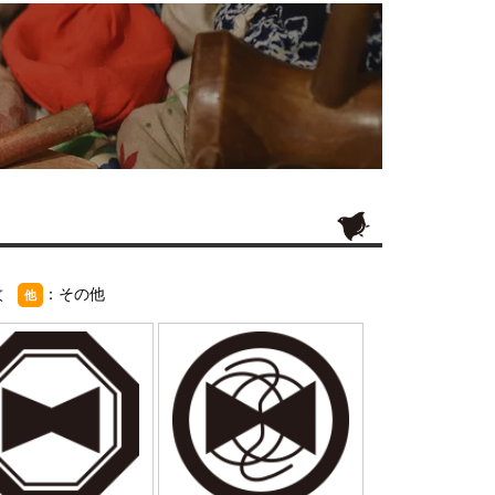
紋
：その他
他