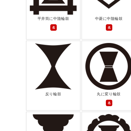
平井筒に中陰輪鼓
中菱に中陰輪鼓
名
名
反り輪鼓
丸に変り輪鼓
名