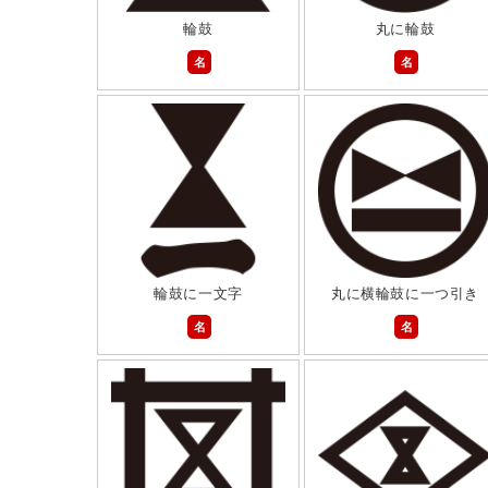
輪鼓
丸に輪鼓
名
名
輪鼓に一文字
丸に横輪鼓に一つ引き
名
名