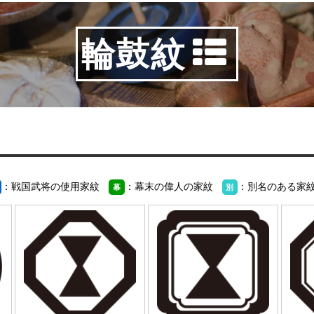
輪鼓紋
：戦国武将の使用家紋
：幕末の偉人の家紋
：別名のある家
幕
別