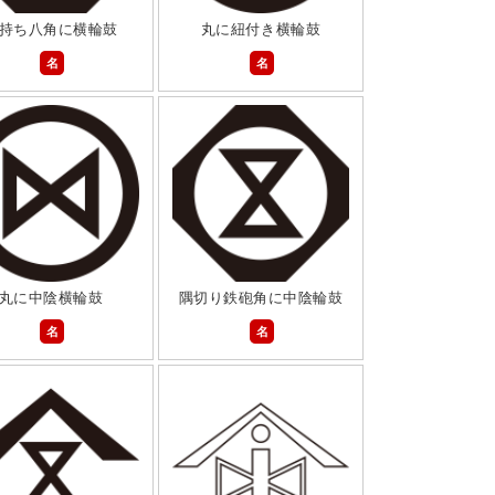
持ち八角に横輪鼓
丸に紐付き横輪鼓
名
名
丸に中陰横輪鼓
隅切り鉄砲角に中陰輪鼓
名
名