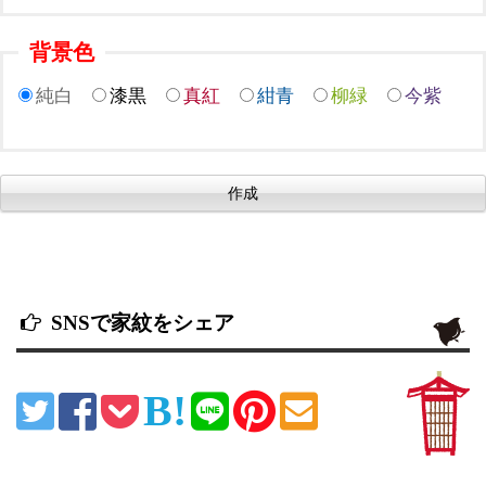
背景色
純白
漆黒
真紅
紺青
柳緑
今紫
SNSで家紋をシェア