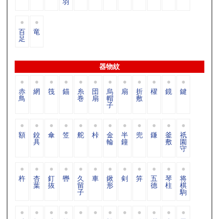
羽
百
竜
足
器物紋
赤
網
筏
錨
糸
団
烏
扇
折
櫂
鏡
鍵
鳥
巻
扇
帽
敷
子
額
鉸
傘
笠
舵
桛
金
半
兜
鎌
釜
祇
具
輪
鐘
敷
園
守
杵
杏
釘
轡
久
車
鍬
剣
笄
五
琴
将
葉
抜
留
形
德
柱
棋
子
駒