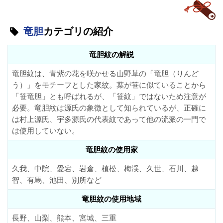
竜胆
カテゴリの紹介
竜胆紋の解説
竜胆紋は、青紫の花を咲かせる山野草の「竜胆（りんど
う）」をモチーフとした家紋。葉が笹に似ていることから
「笹竜胆」とも呼ばれるが、「笹紋」ではないため注意が
必要。竜胆紋は源氏の象徴として知られているが、正確に
は村上源氏、宇多源氏の代表紋であって他の流派の一門で
は使用していない。
竜胆紋の使用家
久我、中院、愛宕、岩倉、植松、梅渓、久世、石川、越
智、有馬、池田、別所など
竜胆紋の使用地域
長野、山梨、熊本、宮城、三重