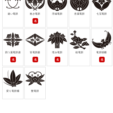
違い竜胆
抱き竜胆
浮線竜胆
杏葉竜胆
七宝竜胆
名
四つ葉竜胆菱
笹竜胆菱
埋み竜胆
枝竜胆
竜胆胡蝶
名
名
名
名
変り竜胆蝶
蟹竜胆