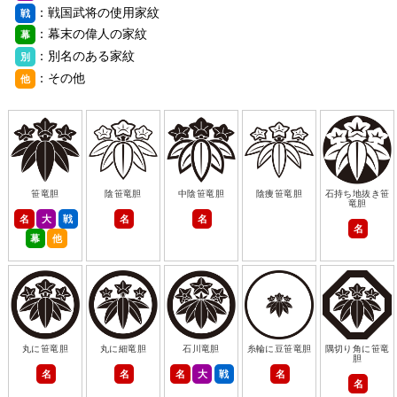
：戦国武将の使用家紋
戦
：幕末の偉人の家紋
幕
：別名のある家紋
別
：その他
他
笹竜胆
陰笹竜胆
中陰笹竜胆
陰痩笹竜胆
石持ち地抜き笹
竜胆
名
大
戦
名
名
名
幕
他
丸に笹竜胆
丸に細竜胆
石川竜胆
糸輪に豆笹竜胆
隅切り角に笹竜
胆
名
名
名
大
戦
名
名