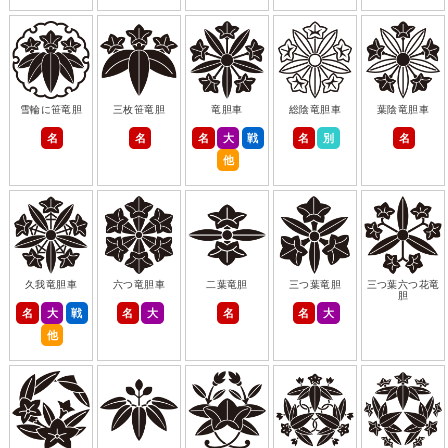
雪輪に笹竜胆
三枚笹竜胆
竜胆車
総陰竜胆車
葉陰竜胆車
名
名
名
大
戦
名
別
名
他
久我竜胆車
六つ竜胆車
二葉竜胆
三つ葉竜胆
三つ葉六つ花竜
胆
名
大
戦
名
大
名
名
大
他