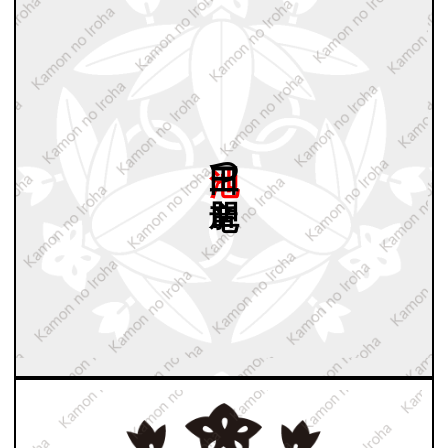
池田三つ
竜胆