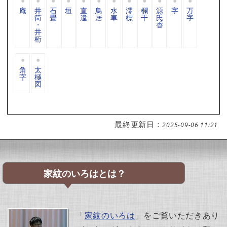
庵
井
石
垣
直
鳥
水
澪
欄
源
字
万
筒
畳
違
居
車
標
干
氏
字
・
香
井
桁
角
太
字
極
図
最終更新日：
2025-09-06 11:21
家紋のいろはとは？
「
家紋のいろは
」をご覧いただきあり