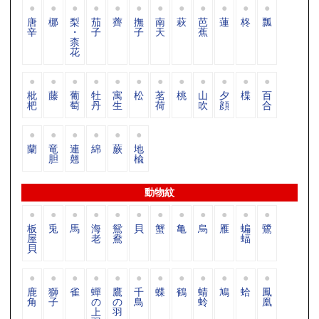
唐
梛
梨
茄
薺
撫
南
萩
芭
蓮
柊
瓢
辛
・
子
子
天
蕉
柰
花
枇
藤
葡
牡
寓
松
茗
桃
山
夕
楪
百
杷
萄
丹
生
荷
吹
顔
合
蘭
竜
連
綿
蕨
地
胆
翹
楡
動物紋
板
兎
馬
海
鴛
貝
蟹
亀
烏
雁
蝙
鷺
屋
老
鴦
蝠
貝
鹿
獅
雀
蟬
鷹
千
蝶
鶴
蜻
鳩
蛤
鳳
角
子
の
の
鳥
蛉
凰
上
羽