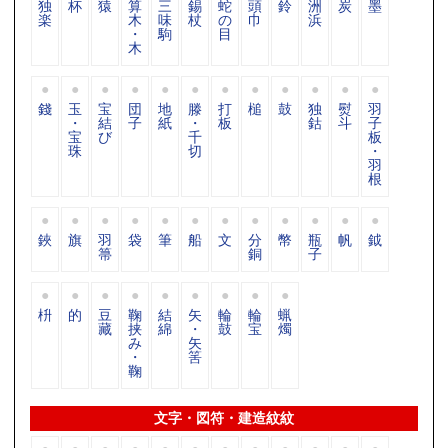
独
杯
猿
算
三
錫
蛇
頭
鈴
洲
炭
墨
楽
木
味
杖
の
巾
浜
・
駒
目
木
錢
玉
宝
団
地
滕
打
槌
鼓
独
熨
羽
・
結
子
紙
・
板
鈷
斗
子
宝
び
千
板
珠
切
・
羽
根
鋏
旗
羽
袋
筆
船
文
分
幣
瓶
帆
鉞
箒
銅
子
枡
的
豆
鞠
結
矢
輪
輪
蝋
藏
挟
綿
・
鼓
宝
燭
み
矢
・
筈
鞠
文字・図符・建造紋紋