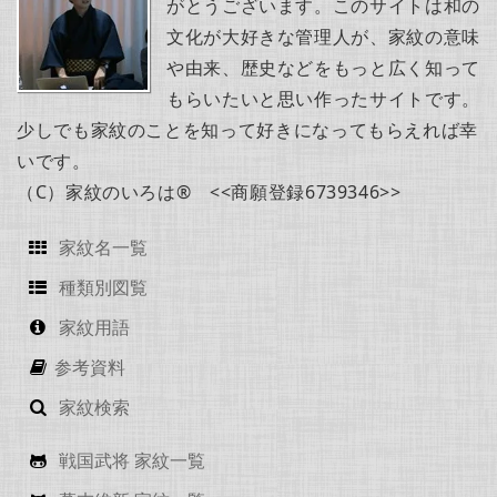
がとうございます。このサイトは和の
文化が大好きな管理人が、家紋の意味
や由来、歴史などをもっと広く知って
もらいたいと思い作ったサイトです。
少しでも家紋のことを知って好きになってもらえれば幸
いです。
（C）家紋のいろは® <<商願登録6739346>>
家紋名一覧
種類別図覧
家紋用語
参考資料
家紋検索
戦国武将 家紋一覧