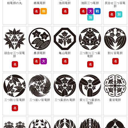
枝竜胆の丸
栖鳳竜胆
池田竜胆
池田三つ竜胆
尻合せ三つ笹竜
胆
名
他
名
名
大
戦
名
別
別
頭合せ三つ笹竜
桑原竜胆
亀山竜胆
三つ割り三つ葉
割り笹竜胆
胆
竜胆
名
大
名
名
名
名
三つ割り笹竜胆
三つ追い笹竜胆
三つ葉折れ竜胆
変り三つ葉折れ
蔓笹竜胆
竜胆
名