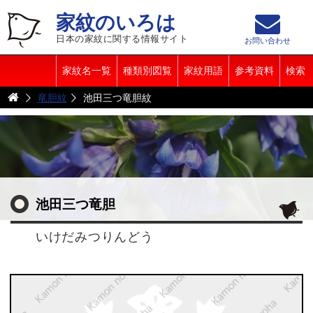
家紋のいろは
日本の家紋に関する情報サイト
お問い合わせ
家紋名一覧
種類別図覧
家紋用語
参考資料
検索
竜胆紋
池田三つ竜胆紋
池田三つ竜胆
いけだみつりんどう