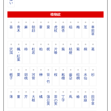
い
植物紋
葵
青
麻
朝
葦
粟
虎
銀
稲
梅
苽
車
木
顔
杖
杏
前
草
沢
楓
柿
杜
柏
梶
片
蕪
桔
菊
桐
葛
瀉
・
若
喰
梗
紅
葉
栀
栗
胡
河
榊
笹
桜
柘
歯
棕
水
杉
子
桃
骨
・
榴
朶
櫚
仙
竹
薄
董
芹
大
橘
蒲
茶
丁
蔦
椿
鉄
田
根
公
の
字
線
字
英
実
草