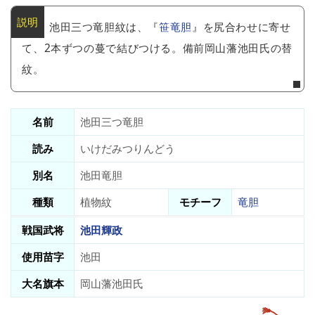
池田三つ竜胆紋は、『
笹竜胆
』を尻合わせに寄せ
て、2本ずつの蔓で結びつける。備前岡山藩池田氏の替
紋。
名前
池田三つ竜胆
読み
いけだみつりんどう
別名
池田竜胆
種類
植物紋
モチーフ
竜胆
戦国武将
池田輝政
使用苗字
池田
大名旗本
岡山藩池田氏