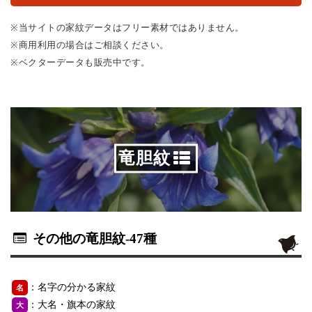
※当サイトの家紋データはフリー素材ではありません。
※商用利用の場合はご相談ください。
※ベクターデータも販売中です。
竜胆紋
その他の竜胆紋
-47種
：名字の分かる家紋
名
：大名・旗本の家紋
大