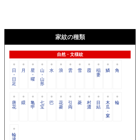
家紋の種類
自然・文様紋
日
月
星
山
水
浪
雲
雪
霞
稲
鱗
角
・
・
・
妻
日
曜
山
足
形
唐
鐶
亀
七
巴
花
引
菱
村
目
木
輪
花
甲
宝
菱
両
濃
結
瓜
・
窠
輪
違