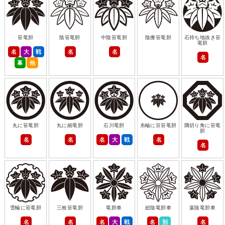
笹竜胆
陰笹竜胆
中陰笹竜胆
陰痩笹竜胆
石持ち地抜き笹
竜胆
名
大
戦
名
名
名
幕
他
丸に笹竜胆
丸に細竜胆
石川竜胆
糸輪に豆笹竜胆
隅切り角に笹竜
胆
名
名
名
大
戦
名
名
雪輪に笹竜胆
三枚笹竜胆
竜胆車
総陰竜胆車
葉陰竜胆車
名
名
名
大
戦
名
別
名