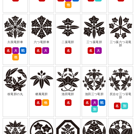
他
久我竜胆車
六つ竜胆車
二葉竜胆
三つ葉竜胆
三つ葉六つ花竜
胆
名
大
戦
名
大
名
名
大
他
枝竜胆の丸
栖鳳竜胆
池田竜胆
池田三つ竜胆
尻合せ三つ笹竜
胆
名
他
名
名
大
戦
名
別
別