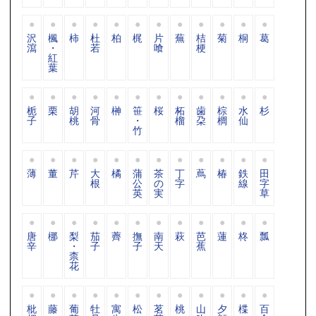
沢
楓
柿
杜
柏
梶
片
蕪
桔
菊
桐
葛
瀉
・
若
喰
梗
紅
葉
栀
栗
胡
河
榊
笹
桜
柘
歯
棕
水
杉
子
桃
骨
・
榴
朶
櫚
仙
竹
薄
董
芹
大
橘
蒲
茶
丁
蔦
椿
鉄
田
根
公
の
字
線
字
英
実
草
唐
梛
梨
茄
薺
撫
南
萩
芭
蓮
柊
瓢
辛
・
子
子
天
蕉
柰
花
枇
藤
葡
牡
寓
松
茗
桃
山
夕
楪
百