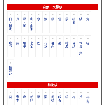
自然・文様紋
日
月
星
山
水
浪
雲
雪
霞
稲
鱗
角
・
・
・
妻
日
曜
山
足
形
唐
鐶
亀
七
巴
花
引
菱
村
目
木
輪
花
甲
宝
菱
両
濃
結
瓜
・
窠
輪
違
い
植物紋
葵
青
麻
朝
葦
粟
虎
銀
稲
梅
苽
車
木
顔
杖
杏
前
草