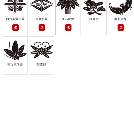
四つ葉竜胆菱
笹竜胆菱
埋み竜胆
枝竜胆
竜胆胡蝶
名
名
名
名
変り竜胆蝶
蟹竜胆