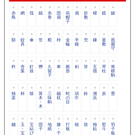
赤
網
筏
錨
糸
団
烏
扇
折
櫂
鏡
鍵
鳥
巻
扇
帽
敷
子
額
鉸
傘
笠
舵
桛
金
半
兜
鎌
釜
祇
具
輪
鐘
敷
園
守
杵
杏
釘
轡
久
車
鍬
剣
笄
五
琴
将
葉
抜
留
形
德
柱
棋
子
駒
独
杯
猿
算
三
錫
蛇
頭
鈴
洲
炭
墨
楽
木
味
杖
の
巾
浜
・
駒
目
木
錢
玉
宝
団
地
滕
打
槌
鼓
独
熨
羽
・
結
子
紙
・
板
鈷
斗
子
宝
び
千
板