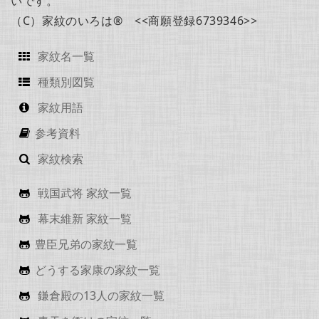
いです。
（C）家紋のいろは® <<商願登録6739346>>
家紋名一覧
種類別図覧
家紋用語
参考資料
家紋検索
戦国武将 家紋一覧
幕末維新 家紋一覧
豊臣兄弟の家紋一覧
どうする家康の家紋一覧
鎌倉殿の13人の家紋一覧