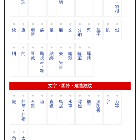
珠
切
・
羽
根
鋏
旗
羽
袋
筆
船
文
分
幣
瓶
帆
鉞
箒
銅
子
枡
的
豆
鞠
結
矢
輪
輪
蝋
藏
挟
綿
・
鼓
宝
燭
み
矢
・
筈
鞠
文字・図符・建造紋紋
庵
井
石
垣
直
鳥
水
澪
欄
源
字
万
筒
畳
違
居
車
標
干
氏
字
・
香
井
桁
角
太