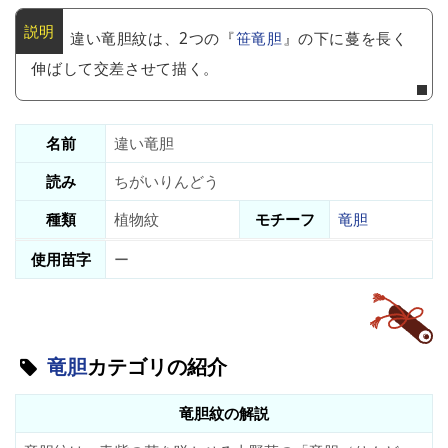
違い竜胆紋は、2つの『
笹竜胆
』の下に蔓を長く
伸ばして交差させて描く。
名前
違い竜胆
読み
ちがいりんどう
種類
植物紋
モチーフ
竜胆
使用苗字
ー
竜胆
カテゴリの紹介
竜胆紋の解説