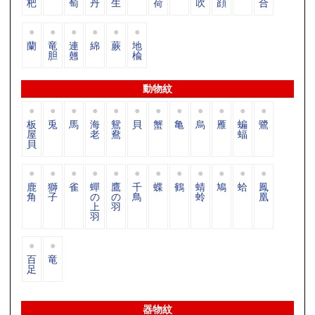
杷
萄
丹
生
荷
吹
顔
合
蘭
竜
連
綿
蕨
地
胆
翹
楡
動物紋
板
兎
馬
海
鴛
貝
蟹
亀
烏
雁
蝙
鷺
屋
老
鴦
蝠
貝
鹿
獅
雀
蟬
鷹
千
蝶
鶴
蜻
鳩
蛤
鳳
角
子
の
の
鳥
蛉
凰
上
羽
羽
百
竜
足
器物紋