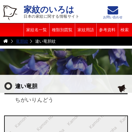
家紋のいろは
日本の家紋に関する情報サイト
お問い合わせ
家紋名一覧
種類別図覧
家紋用語
参考資料
検索
竜胆紋
違い竜胆紋
違い竜胆
ちがいりんどう