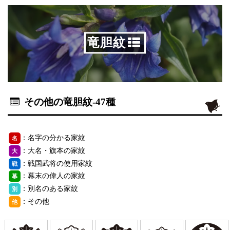
竜胆紋
その他の竜胆紋
-47種
：名字の分かる家紋
名
：大名・旗本の家紋
大
：戦国武将の使用家紋
戦
：幕末の偉人の家紋
幕
：別名のある家紋
別
：その他
他