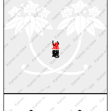
違い
竜胆