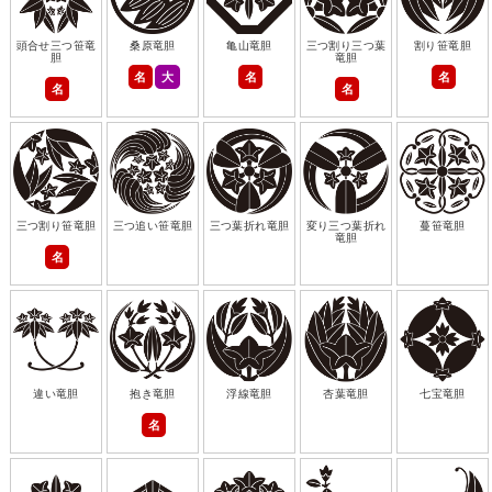
頭合せ三つ笹竜
桑原竜胆
亀山竜胆
三つ割り三つ葉
割り笹竜胆
胆
竜胆
名
大
名
名
名
名
三つ割り笹竜胆
三つ追い笹竜胆
三つ葉折れ竜胆
変り三つ葉折れ
蔓笹竜胆
竜胆
名
違い竜胆
抱き竜胆
浮線竜胆
杏葉竜胆
七宝竜胆
名