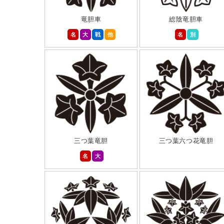
竜胆車
総陰竜胆車
名
大
戦
他
名
別
三つ葉竜胆
三つ葉六つ花竜胆
名
大