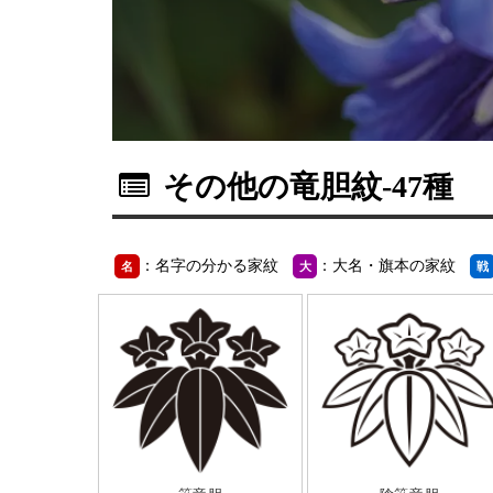
その他の竜胆紋
-47種
：名字の分かる家紋
：大名・旗本の家紋
名
大
戦