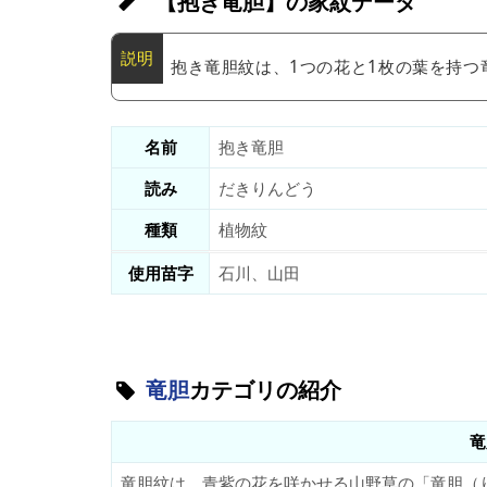
【抱き竜胆】の家紋データ
抱き竜胆紋は、1つの花と1枚の葉を持つ
名前
抱き竜胆
読み
だきりんどう
種類
植物紋
使用苗字
石川、山田
竜胆
カテゴリの紹介
竜
竜胆紋は、青紫の花を咲かせる山野草の「竜胆（