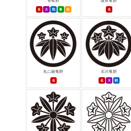
笹竜胆
陰笹竜胆
名
大
戦
幕
他
名
丸に細竜胆
石川竜胆
名
名
大
戦