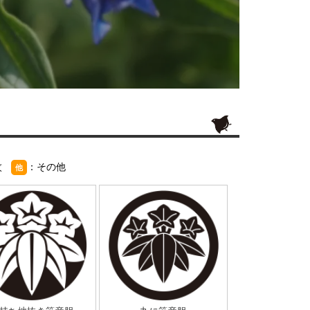
紋
：その他
他