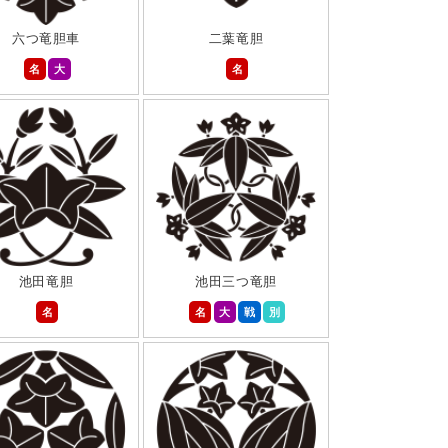
六つ竜胆車
二葉竜胆
名
大
名
池田竜胆
池田三つ竜胆
名
名
大
戦
別