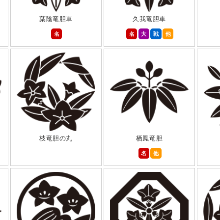
葉陰竜胆車
久我竜胆車
名
名
大
戦
他
枝竜胆の丸
栖鳳竜胆
名
他