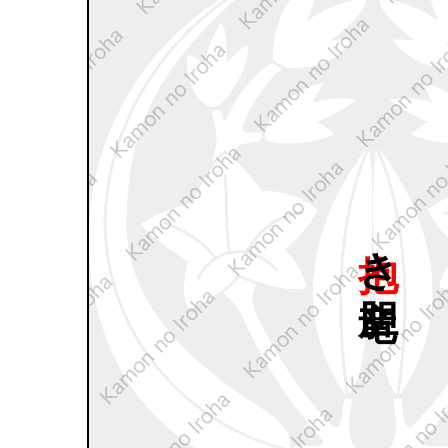
抱き
竜胆