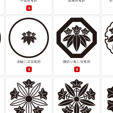
中陰笹竜胆
陰痩笹竜胆
石
名
糸輪に豆笹竜胆
隅切り角に笹竜胆
名
名