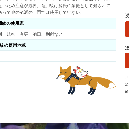
ないため注意が必要。竜胆紋は源氏の象徴として知られて
あって他の流派の一門では使用していない。
胆紋の使用家
川、越智、有馬、池田、別所など
紋の使用地域
※
※
※