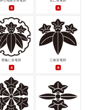
持ち地抜き笹竜胆
丸に笹竜胆
名
名
雪輪に笹竜胆
三枚笹竜胆
名
名