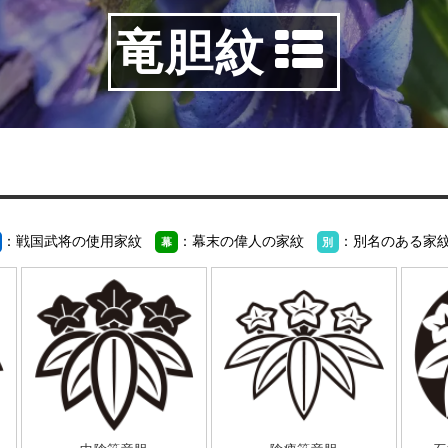
竜胆紋
：戦国武将の使用家紋
：幕末の偉人の家紋
：別名のある家
幕
別