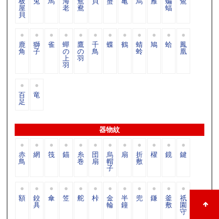
板
兎
馬
海
鴛
貝
蟹
亀
烏
雁
蝙
鷺
屋
老
鴦
蝠
貝
鹿
獅
雀
蟬
鷹
千
蝶
鶴
蜻
鳩
蛤
鳳
角
子
の
の
鳥
蛉
凰
上
羽
羽
百
竜
足
器物紋
赤
網
筏
錨
糸
団
烏
扇
折
櫂
鏡
鍵
鳥
巻
扇
帽
敷
子
額
鉸
傘
笠
舵
桛
金
半
兜
鎌
釜
祇
具
輪
鐘
敷
園
守