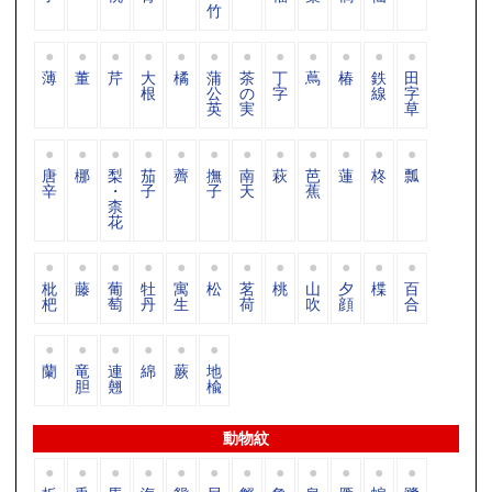
竹
薄
董
芹
大
橘
蒲
茶
丁
蔦
椿
鉄
田
根
公
の
字
線
字
英
実
草
唐
梛
梨
茄
薺
撫
南
萩
芭
蓮
柊
瓢
辛
・
子
子
天
蕉
柰
花
枇
藤
葡
牡
寓
松
茗
桃
山
夕
楪
百
杷
萄
丹
生
荷
吹
顔
合
蘭
竜
連
綿
蕨
地
胆
翹
楡
動物紋