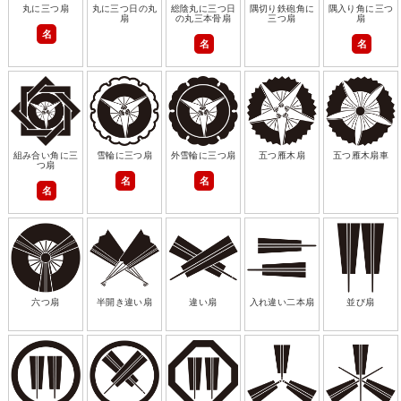
丸に三つ扇
丸に三つ日の丸
総陰丸に三つ日
隅切り鉄砲角に
隅入り角に三つ
扇
の丸三本骨扇
三つ扇
扇
名
名
名
組み合い角に三
雪輪に三つ扇
外雪輪に三つ扇
五つ雁木扇
五つ雁木扇車
つ扇
名
名
名
六つ扇
半開き違い扇
違い扇
入れ違い二本扇
並び扇