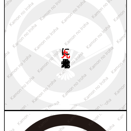
丸に
七本骨扇