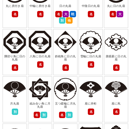
丸に房付き扇
中輪に房付き扇
日の丸扇
中陰日の丸扇
丸に日の丸扇
名
名
名
大
戦
名
名
大
別
他
隅切り角に日の
八角に日の丸扇
鉄砲角に日の丸
雪輪に日の丸扇
唐鐶菱に日の丸
丸扇
扇
扇
名
名
名
名
名
月丸扇
組み合い角に月
五つ鐶輪に月丸
扇に井桁
扇に蔦
丸扇
扇
別
名
名
名
別
名
別