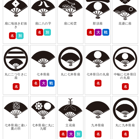
扇に地抜き釘抜
扇に八の字
扇に松雲
那須扇
花菱に扇
き
名
別
名
大
戦
名
別
丸に二つ引きに
七本骨扇
丸に七本骨扇
七本骨日の丸扇
中輪に七本骨日
扇
の丸扇
名
大
戦
名
名
名
七本骨扇に違い
七本骨扇に丸に
立花扇
九本骨扇
丸に九本骨扇
鷹の羽
九曜
名
大
別
名
名