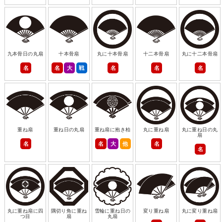
九本骨日の丸扇
十本骨扇
丸に十本骨扇
十二本骨扇
丸に十二本骨扇
名
名
大
戦
名
名
名
重ね扇
重ね日の丸扇
重ね扇に抱き柏
丸に重ね扇
丸に重ね日の丸
扇
名
名
大
他
名
名
丸に重ね扇に四
隅切り角に重ね
雪輪に重ね日の
変り重ね扇
丸に変り重ね扇
つ目
扇
丸扇