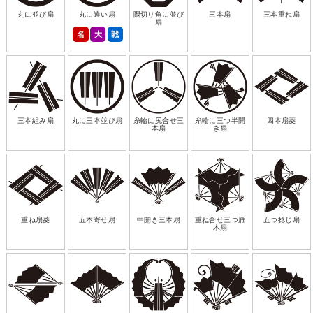
丸に並び扇
丸に違い扇
隅切り角に並び
三本扇
三本重ね扇
扇
名
大
戦
三本組み扇
丸に三本並び扇
糸輪に尻合せ三
糸輪に三つ半開
四本扇菱
本扇
き扇
重ね扇菱
五本寄せ扇
中開き三本扇
重ね合せ三つ雁
五つ捻じ扇
木扇