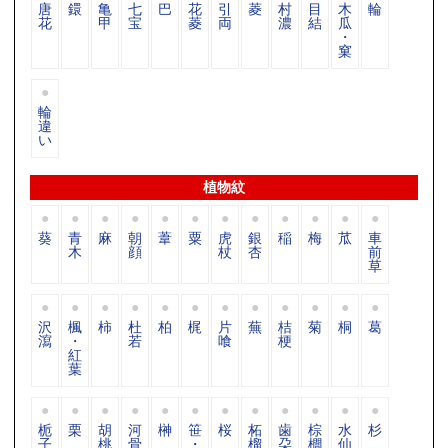
唐
鐶
亀
七
巴
花
引
菱
村
目
木
輪
花
甲
宝
菱
両
濃
結
瓜
・
窠
輪
違
い
植物紋
葵
青
麻
朝
葦
粟
虎
銀
稲
梅
苽
車
木
顔
杖
杏
前
草
沢
楓
柿
杜
柏
梶
片
蕪
桔
菊
桐
葛
瀉
・
若
喰
梗
紅
葉
栀
栗
胡
河
榊
笹
桜
柘
歯
棕
水
杉
子
桃
骨
・
榴
朶
櫚
仙