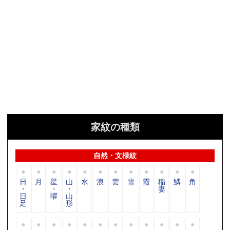
家紋の種類
自然・文様紋
日
月
星
山
水
浪
雲
雪
霞
稲
鱗
角
・
・
・
妻
日
曜
山
足
形