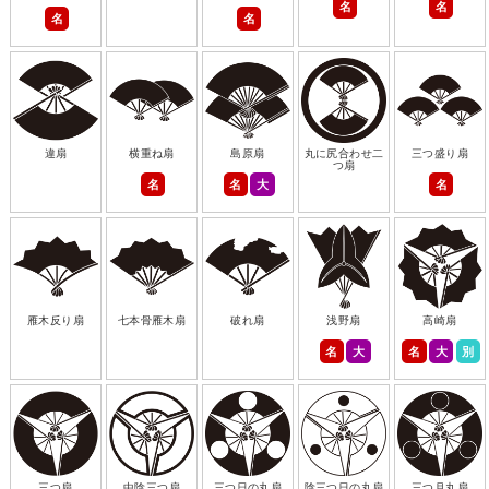
名
名
名
名
違扇
横重ね扇
島原扇
丸に尻合わせ二
三つ盛り扇
つ扇
名
名
大
名
雁木反り扇
七本骨雁木扇
破れ扇
浅野扇
高崎扇
名
大
名
大
別
三つ扇
中陰三つ扇
三つ日の丸扇
陰三つ日の丸扇
三つ月丸扇