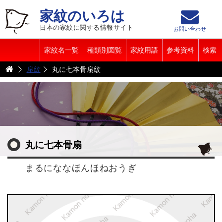
家紋のいろは
日本の家紋に関する情報サイト
お問い合わせ
家紋名一覧
種類別図覧
家紋用語
参考資料
検索
扇紋
丸に七本骨扇紋
丸に七本骨扇
まるにななほんほねおうぎ