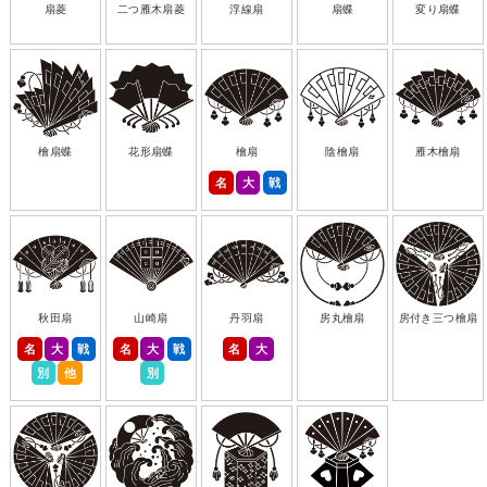
扇菱
二つ雁木扇菱
浮線扇
扇蝶
変り扇蝶
檜扇蝶
花形扇蝶
檜扇
陰檜扇
雁木檜扇
名
大
戦
秋田扇
山崎扇
丹羽扇
房丸檜扇
房付き三つ檜扇
名
大
戦
名
大
戦
名
大
別
他
別