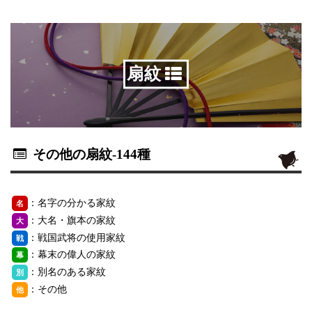
扇紋
その他の扇紋
-144種
：名字の分かる家紋
名
：大名・旗本の家紋
大
：戦国武将の使用家紋
戦
：幕末の偉人の家紋
幕
：別名のある家紋
別
：その他
他