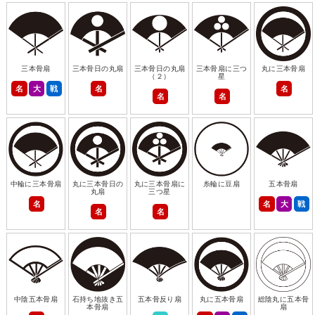
三本骨扇
三本骨日の丸扇
三本骨日の丸扇
三本骨扇に三つ
丸に三本骨扇
（２）
星
名
大
戦
名
名
名
名
中輪に三本骨扇
丸に三本骨日の
丸に三本骨扇に
糸輪に豆扇
五本骨扇
丸扇
三つ星
名
名
大
戦
名
名
中陰五本骨扇
石持ち地抜き五
五本骨反り扇
丸に五本骨扇
総陰丸に五本骨
本骨扇
扇