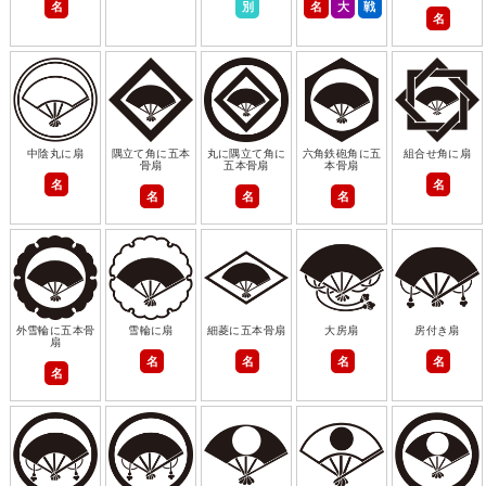
名
別
名
大
戦
名
中陰丸に扇
隅立て角に五本
丸に隅立て角に
六角鉄砲角に五
組合せ角に扇
骨扇
五本骨扇
本骨扇
名
名
名
名
名
外雪輪に五本骨
雪輪に扇
細菱に五本骨扇
大房扇
房付き扇
扇
名
名
名
名
名