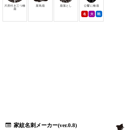
片房付き三つ檜
屋島扇
扇落とし
公饗に檜扇
扇
名
大
戦
家紋名刺メーカー(ver.0.8)