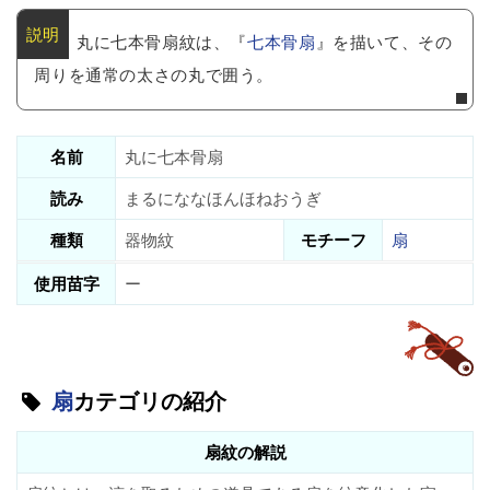
丸に七本骨扇紋は、『
七本骨扇
』を描いて、その
周りを通常の太さの丸で囲う。
名前
丸に七本骨扇
読み
まるにななほんほねおうぎ
種類
器物紋
モチーフ
扇
使用苗字
ー
扇
カテゴリの紹介
扇紋の解説