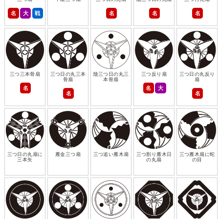
名
大
戦
名
名
名
三つ三本骨扇
三つ日の丸三本
陰三つ日の丸三
三つ反り扇
三つ日の丸反り
骨扇
本骨扇
扇
名
名
大
名
名
三つ日の丸扇に
雁金三つ扇
三つ追い雁木扇
三つ割り雁木日
三つ雁木扇に蛇
三本矢
の丸扇
の目