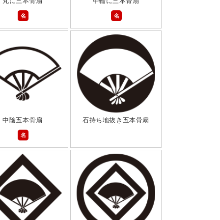
丸に三本骨扇
中輪に三本骨扇
名
名
中陰五本骨扇
石持ち地抜き五本骨扇
名