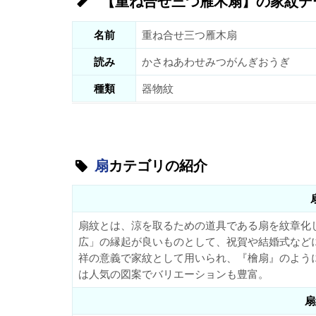
【重ね合せ三つ雁木扇】の家紋デ
名前
重ね合せ三つ雁木扇
読み
かさねあわせみつがんぎおうぎ
種類
器物紋
扇
カテゴリの紹介
扇紋とは、涼を取るための道具である扇を紋章化
広」の縁起が良いものとして、祝賀や結婚式など
祥の意義で家紋として用いられ、『檜扇』のよう
は人気の図案でバリエーションも豊富。
扇