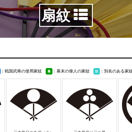
扇紋
：戦国武将の使用家紋
：幕末の偉人の家紋
：別名のある家
幕
別