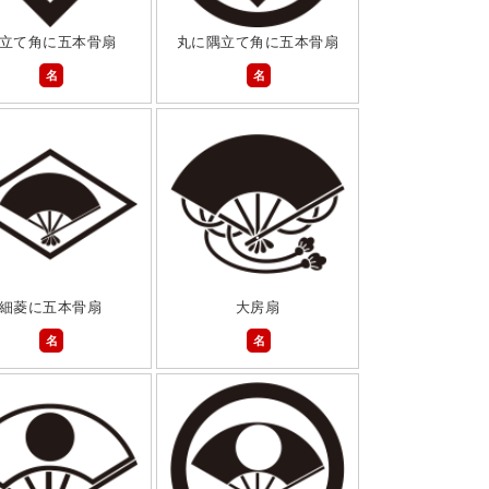
立て角に五本骨扇
丸に隅立て角に五本骨扇
名
名
細菱に五本骨扇
大房扇
名
名