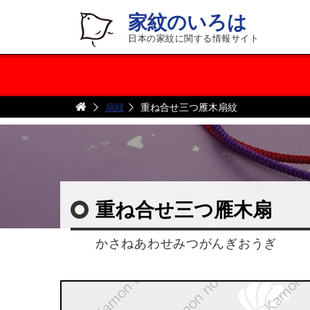
家紋のいろは
日本の家紋に関する情報サイト
扇紋
重ね合せ三つ雁木扇紋
重ね合せ三つ雁木扇
かさねあわせみつがんぎおうぎ