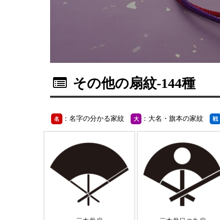
その他の扇紋
-144種
：名字の分かる家紋
：大名・旗本の家紋
名
大
戦