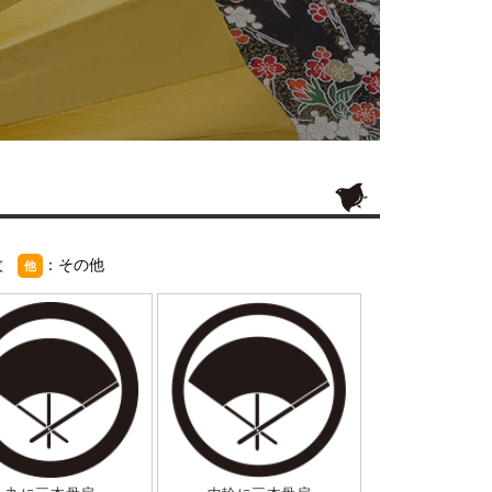
紋
：その他
他