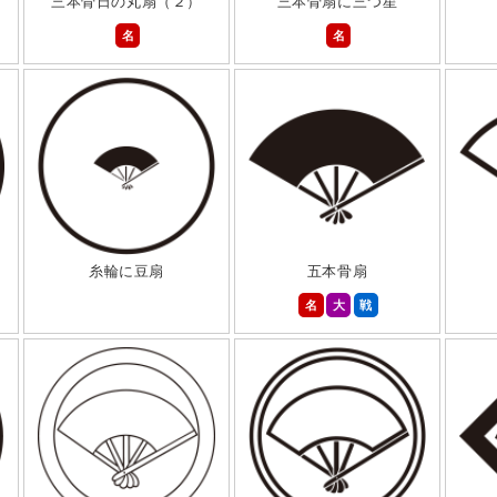
三本骨日の丸扇（２）
三本骨扇に三つ星
名
名
糸輪に豆扇
五本骨扇
名
大
戦