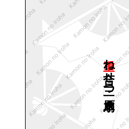
重ね
合せ
三つ
雁木扇