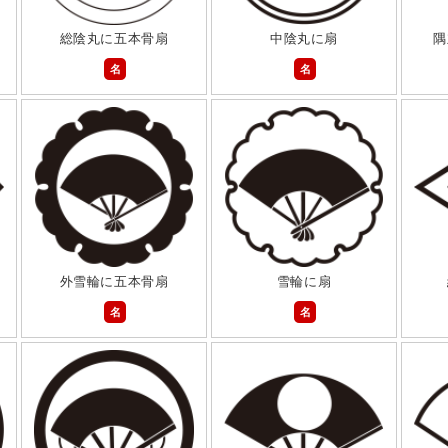
総陰丸に五本骨扇
中陰丸に扇
隅
名
名
外雪輪に五本骨扇
雪輪に扇
名
名