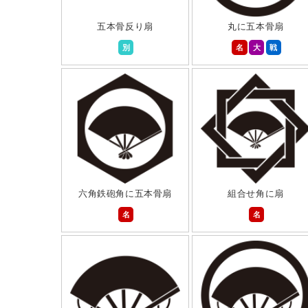
五本骨反り扇
丸に五本骨扇
別
名
大
戦
六角鉄砲角に五本骨扇
組合せ角に扇
名
名