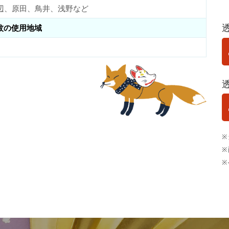
辺、原田、鳥井、浅野など
紋の使用地域
※
※
※