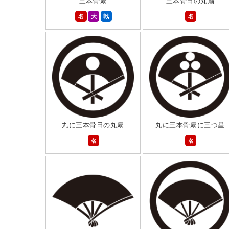
三本骨扇
三本骨日の丸扇
名
大
戦
名
丸に三本骨日の丸扇
丸に三本骨扇に三つ星
名
名