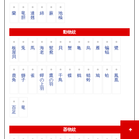
蘭
竜
連
綿
蕨
地
胆
翹
楡
動物紋
板
兎
馬
海
鴛
貝
蟹
亀
烏
雁
蝙
鷺
屋
老
鴦
蝠
貝
鹿
獅
雀
蟬
鷹
千
蝶
鶴
蜻
鳩
蛤
鳳
角
子
の
の
鳥
蛉
凰
上
羽
羽
百
竜
足
器物紋