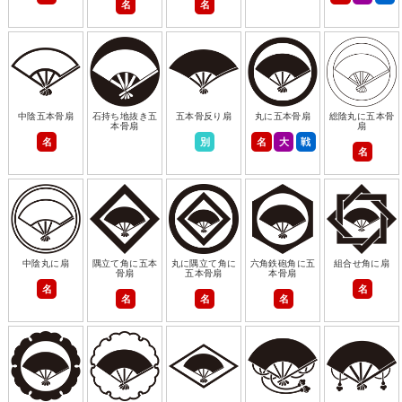
名
名
中陰五本骨扇
石持ち地抜き五
五本骨反り扇
丸に五本骨扇
総陰丸に五本骨
本骨扇
扇
名
別
名
大
戦
名
中陰丸に扇
隅立て角に五本
丸に隅立て角に
六角鉄砲角に五
組合せ角に扇
骨扇
五本骨扇
本骨扇
名
名
名
名
名