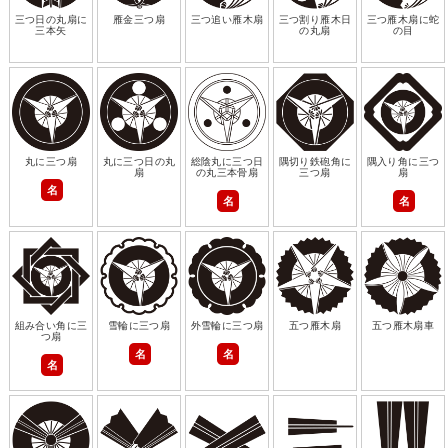
三つ日の丸扇に
雁金三つ扇
三つ追い雁木扇
三つ割り雁木日
三つ雁木扇に蛇
三本矢
の丸扇
の目
丸に三つ扇
丸に三つ日の丸
総陰丸に三つ日
隅切り鉄砲角に
隅入り角に三つ
扇
の丸三本骨扇
三つ扇
扇
名
名
名
組み合い角に三
雪輪に三つ扇
外雪輪に三つ扇
五つ雁木扇
五つ雁木扇車
つ扇
名
名
名