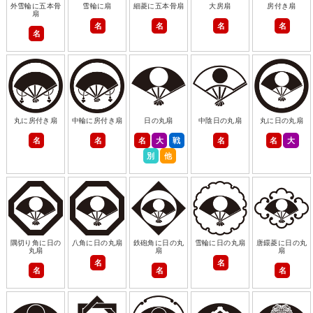
外雪輪に五本骨
雪輪に扇
細菱に五本骨扇
大房扇
房付き扇
扇
名
名
名
名
名
丸に房付き扇
中輪に房付き扇
日の丸扇
中陰日の丸扇
丸に日の丸扇
名
名
名
大
戦
名
名
大
別
他
隅切り角に日の
八角に日の丸扇
鉄砲角に日の丸
雪輪に日の丸扇
唐鐶菱に日の丸
丸扇
扇
扇
名
名
名
名
名