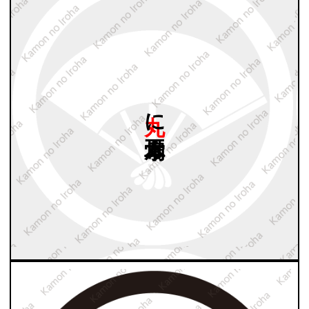
丸に
五本骨扇