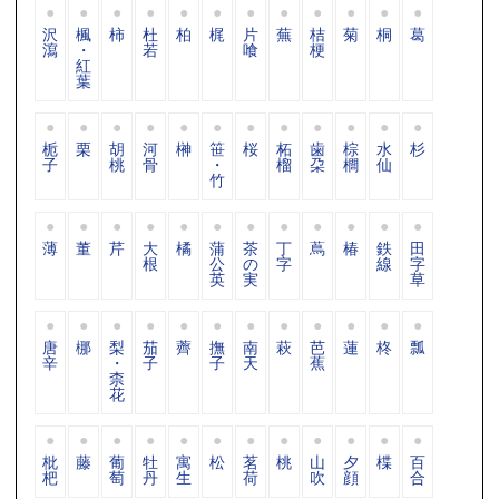
沢
楓
柿
杜
柏
梶
片
蕪
桔
菊
桐
葛
瀉
・
若
喰
梗
紅
葉
栀
栗
胡
河
榊
笹
桜
柘
歯
棕
水
杉
子
桃
骨
・
榴
朶
櫚
仙
竹
薄
董
芹
大
橘
蒲
茶
丁
蔦
椿
鉄
田
根
公
の
字
線
字
英
実
草
唐
梛
梨
茄
薺
撫
南
萩
芭
蓮
柊
瓢
辛
・
子
子
天
蕉
柰
花
枇
藤
葡
牡
寓
松
茗
桃
山
夕
楪
百
杷
萄
丹
生
荷
吹
顔
合