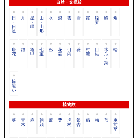
自然・文様紋
日
月
星
山
水
浪
雲
雪
霞
稲
鱗
角
・
・
・
妻
日
曜
山
足
形
唐
鐶
亀
七
巴
花
引
菱
村
目
木
輪
花
甲
宝
菱
両
濃
結
瓜
・
窠
輪
違
い
植物紋
葵
青
麻
朝
葦
粟
虎
銀
稲
梅
苽
車
木
顔
杖
杏
前
草