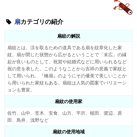
扇
カテゴリの紹介
扇紋の解説
扇紋とは、涼を取るための道具である扇を紋章化した家
紋。扇が閉じた状態から広がるということで「末広」の縁
起が良いものとして、祝賀や結婚式などに用いられるなど
祝の意を表した。このようなことから吉祥の意義で家紋と
して用いられ、『檜扇』のようにその優美で美しいことか
ら用いられた家紋もある。扇紋は人気の図案でバリエーシ
ョンも豊富。
扇紋の使用家
佐竹、山中、笠木、安食、山方、平沢、植田、渡辺、原
田、鳥井、浅野など
扇紋の使用地域