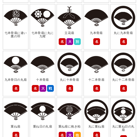
七本骨扇に違い
七本骨扇に丸に
立花扇
九本骨扇
丸に九本骨扇
鷹の羽
九曜
名
大
別
名
名
九本骨日の丸扇
十本骨扇
丸に十本骨扇
十二本骨扇
丸に十二本骨扇
名
名
大
戦
名
名
名
重ね扇
重ね日の丸扇
重ね扇に抱き柏
丸に重ね扇
丸に重ね日の丸
扇
名
名
大
他
名