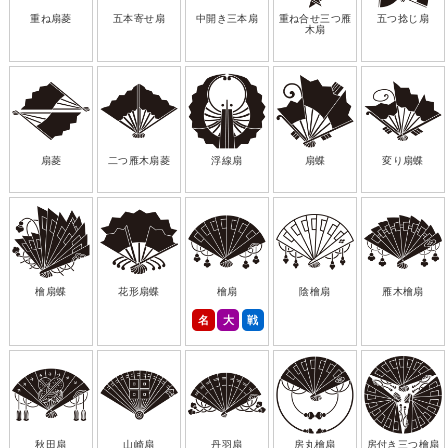
重ね扇菱
五本寄せ扇
中開き三本扇
重ね合せ三つ雁
五つ捻じ扇
木扇
扇菱
二つ雁木扇菱
浮線扇
扇蝶
変り扇蝶
檜扇蝶
花形扇蝶
檜扇
陰檜扇
雁木檜扇
名
大
戦
秋田扇
山崎扇
丹羽扇
房丸檜扇
房付き三つ檜扇