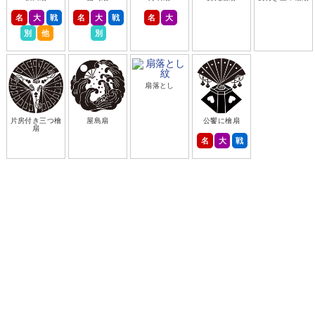
名
大
戦
名
大
戦
名
大
別
他
別
扇落とし
片房付き三つ檜
屋島扇
公饗に檜扇
扇
名
大
戦