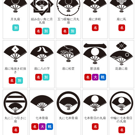
月丸扇
組み合い角に月
五つ鐶輪に月丸
扇に井桁
扇に蔦
丸扇
扇
別
名
名
名
別
名
別
扇に地抜き釘抜
扇に八の字
扇に松雲
那須扇
花菱に扇
き
名
別
名
大
戦
名
別
丸に二つ引きに
七本骨扇
丸に七本骨扇
七本骨日の丸扇
中輪に七本骨日
扇
の丸扇
名
大
戦
名
名
名