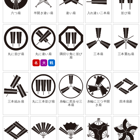
六つ扇
半開き違い扇
違い扇
入れ違い二本扇
並び扇
丸に並び扇
丸に違い扇
隅切り角に並び
三本扇
三本重ね扇
扇
名
大
戦
三本組み扇
丸に三本並び扇
糸輪に尻合せ三
糸輪に三つ半開
四本扇菱
本扇
き扇