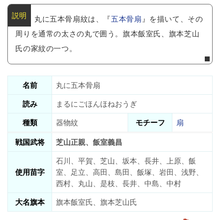
丸に五本骨扇紋は、『
五本骨扇
』を描いて、その
周りを通常の太さの丸で囲う。旗本飯室氏、旗本芝山
氏の家紋の一つ。
名前
丸に五本骨扇
読み
まるにごほんほねおうぎ
種類
器物紋
モチーフ
扇
戦国武将
芝山正親、飯室義昌
石川、平賀、芝山、坂本、長井、上原、飯
使用苗字
室、足立、高田、島田、飯塚、岩田、浅野、
西村、丸山、是枝、長井、中島、中村
大名旗本
旗本飯室氏、旗本芝山氏