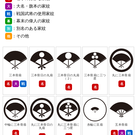
：大名・旗本の家紋
大
：戦国武将の使用家紋
戦
：幕末の偉人の家紋
幕
：別名のある家紋
別
：その他
他
三本骨扇
三本骨日の丸扇
三本骨日の丸扇
三本骨扇に三つ
丸に三本骨扇
（２）
星
名
大
戦
名
名
名
名
中輪に三本骨扇
丸に三本骨日の
丸に三本骨扇に
糸輪に豆扇
五本骨扇
丸扇
三つ星
名
名
大
戦