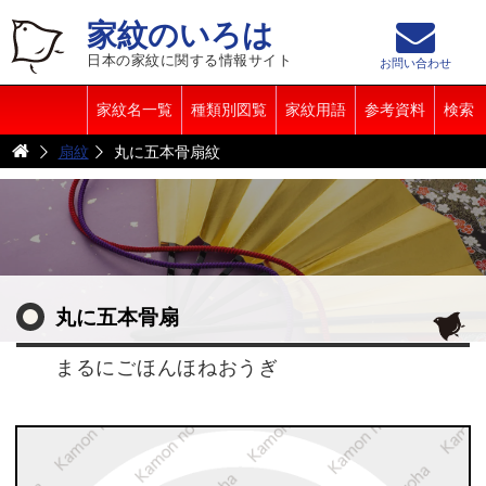
家紋のいろは
日本の家紋に関する情報サイト
お問い合わせ
家紋名一覧
種類別図覧
家紋用語
参考資料
検索
扇紋
丸に五本骨扇紋
丸に五本骨扇
まるにごほんほねおうぎ