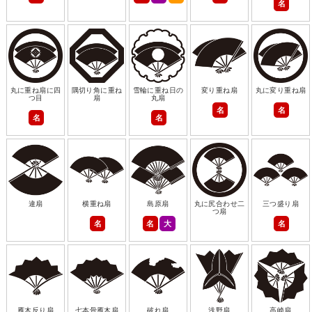
名
丸に重ね扇に四
隅切り角に重ね
雪輪に重ね日の
変り重ね扇
丸に変り重ね扇
つ目
扇
丸扇
名
名
名
名
違扇
横重ね扇
島原扇
丸に尻合わせ二
三つ盛り扇
つ扇
名
名
大
名
雁木反り扇
七本骨雁木扇
破れ扇
浅野扇
高崎扇