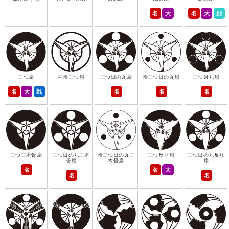
名
大
名
大
別
三つ扇
中陰三つ扇
三つ日の丸扇
陰三つ日の丸扇
三つ月丸扇
名
大
戦
名
名
名
三つ三本骨扇
三つ日の丸三本
陰三つ日の丸三
三つ反り扇
三つ日の丸反り
骨扇
本骨扇
扇
名
名
大
名
名