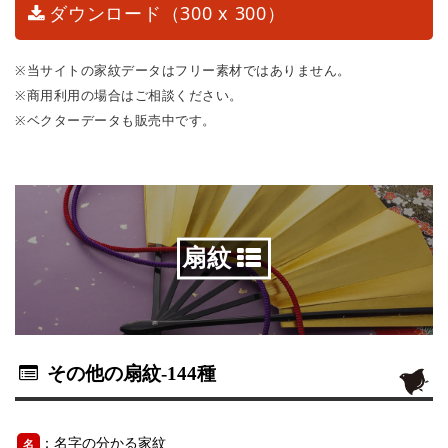
ダウンロード（300 x 300）
※当サイトの家紋データはフリー素材ではありません。
※商用利用の場合はご相談ください。
※ベクターデータも販売中です。
扇紋
その他の扇紋
-144種
：名字の分かる家紋
名