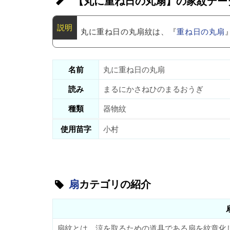
【丸に重ね日の丸扇】の家紋デー
丸に重ね日の丸扇紋は、『
重ね日の丸扇
名前
丸に重ね日の丸扇
読み
まるにかさねひのまるおうぎ
種類
器物紋
使用苗字
小村
扇
カテゴリの紹介
扇紋とは、涼を取るための道具である扇を紋章化