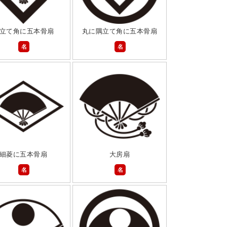
立て角に五本骨扇
丸に隅立て角に五本骨扇
名
名
細菱に五本骨扇
大房扇
名
名