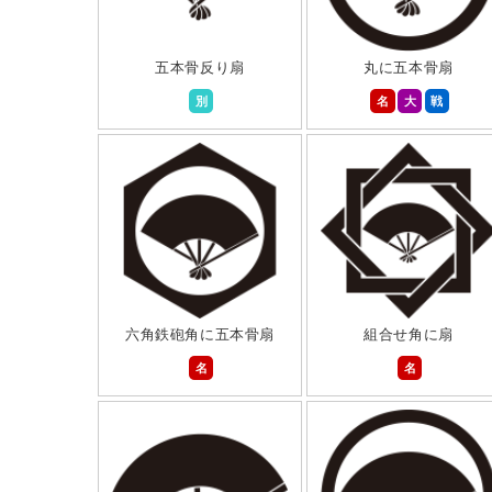
五本骨反り扇
丸に五本骨扇
別
名
大
戦
六角鉄砲角に五本骨扇
組合せ角に扇
名
名