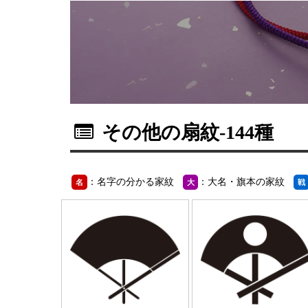
その他の扇紋
-144種
：名字の分かる家紋
：大名・旗本の家紋
名
大
戦