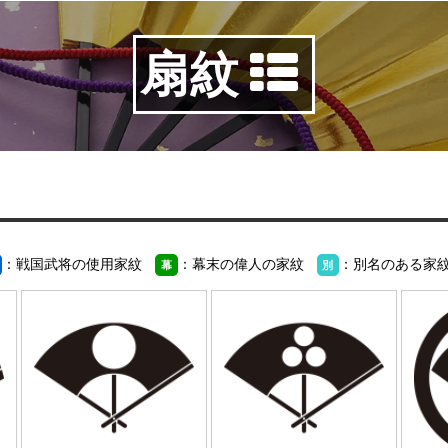
扇紋
：戦国武将の使用家紋
：幕末の偉人の家紋
：別名のある家
幕
別