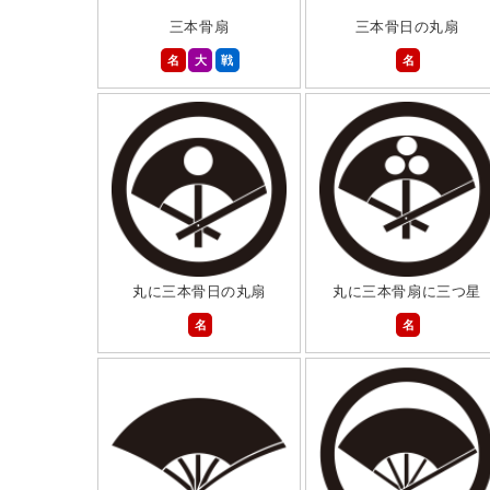
三本骨扇
三本骨日の丸扇
名
大
戦
名
丸に三本骨日の丸扇
丸に三本骨扇に三つ星
名
名