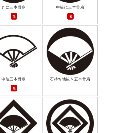
丸に三本骨扇
中輪に三本骨扇
名
名
中陰五本骨扇
石持ち地抜き五本骨扇
名