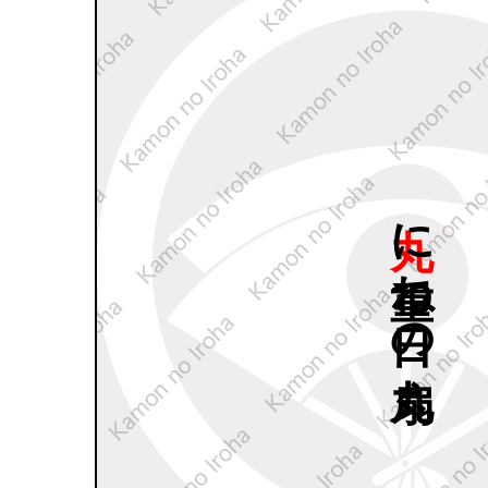
丸に
重ね
日の
丸扇