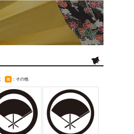
紋
：その他
他