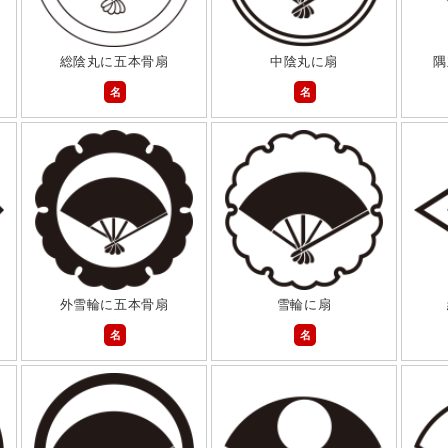
総陰丸に五本骨扇
中陰丸に扇
隅
名
名
外雪輪に五本骨扇
雪輪に扇
名
名