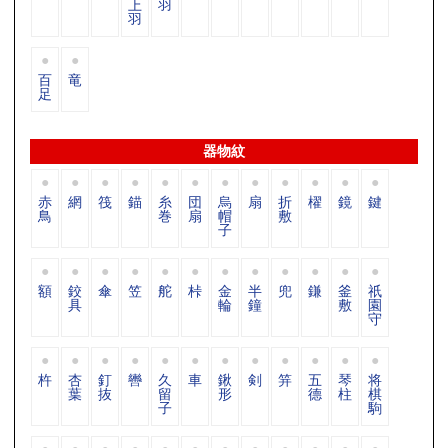
上
羽
羽
百
竜
足
器物紋
赤
網
筏
錨
糸
団
烏
扇
折
櫂
鏡
鍵
鳥
巻
扇
帽
敷
子
額
鉸
傘
笠
舵
桛
金
半
兜
鎌
釜
祇
具
輪
鐘
敷
園
守
杵
杏
釘
轡
久
車
鍬
剣
笄
五
琴
将
葉
抜
留
形
德
柱
棋
子
駒