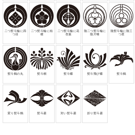
二つ熨斗輪に四
二つ熨斗輪に桔
二つ熨斗輪に花
陰二つ熨斗輪に
陰熨斗輪に陰三
つ目
梗
杏葉
陰片喰
つ星
熨斗鶴の丸
熨斗桐
熨斗蝶
熨斗飛び蝶
熨斗鶴
変り熨斗鶴
熨斗菱
対い熨斗菱
折り熨斗菱