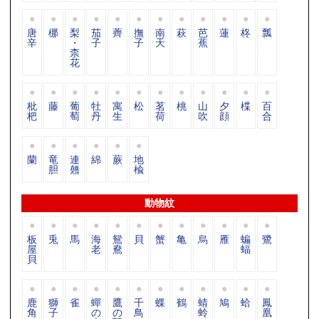
唐
梛
梨
茄
薺
撫
南
萩
芭
蓮
柊
瓢
辛
・
子
子
天
蕉
柰
花
枇
藤
葡
牡
寓
松
茗
桃
山
夕
楪
百
杷
萄
丹
生
荷
吹
顔
合
蘭
竜
連
綿
蕨
地
胆
翹
楡
動物紋
板
兎
馬
海
鴛
貝
蟹
亀
烏
雁
蝙
鷺
屋
老
鴦
蝠
貝
鹿
獅
雀
蟬
鷹
千
蝶
鶴
蜻
鳩
蛤
鳳
角
子
の
の
鳥
蛉
凰