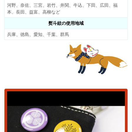
河野、奈佐、三宮、岩竹、井関、牛込、下田、広田、福
本、長田、益富、高柳など
熨斗紋の使用地域
兵庫、徳島、愛知、千葉、群馬