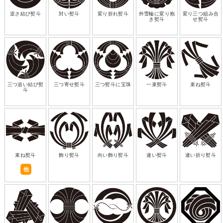
逆さ結び熨斗
対い熨斗
変り折れ熨斗
外雪輪に変り抱
変り三つ組み合
き熨斗
せ熨斗
三つ追い結び熨
三つ寄せ熨斗
三つ熨斗に宝珠
一束熨斗
束ね熨斗
斗
束ね熨斗
飾り熨斗
向い飾り熨斗
違い熨斗
違い折り熨斗
他