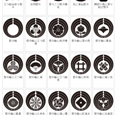
三つ組み折り熨
分同熨斗
変り二つ熨斗蝶
丸に束ね熨斗
隅切り角に変り
斗
丸
結び熨斗
熨斗輪
熨斗輪に三つ団
熨斗輪に剣片喰
熨斗輪に茶の実
熨斗輪に雁金
扇
熨斗輪に三つ柏
熨斗輪に扇
熨斗輪に三つ銀
熨斗輪に井筒
熨斗輪に違い矢
杏
熨斗輪に菊菱
熨斗輪に八本矢
熨斗輪に違い鷹
熨斗輪に釘抜き
熨斗輪に九枚笹