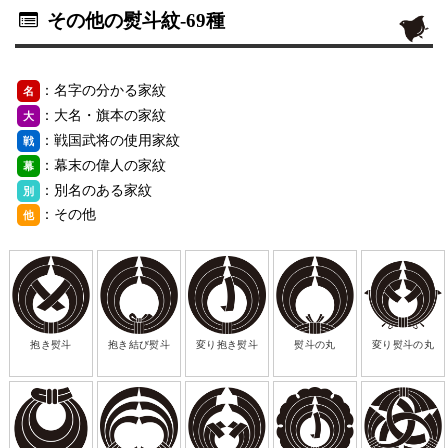
その他の熨斗紋
-69種
：名字の分かる家紋
名
：大名・旗本の家紋
大
：戦国武将の使用家紋
戦
：幕末の偉人の家紋
幕
：別名のある家紋
別
：その他
他
抱き熨斗
抱き結び熨斗
変り抱き熨斗
熨斗の丸
変り熨斗の丸