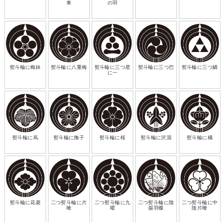
車
の羽
熨斗輪に梅鉢
熨斗輪に八重梅
熨斗輪に三つ星
熨斗輪に三つ巴
熨斗輪に三つ鱗
に一
熨斗輪に蔦
熨斗輪に撫子
熨斗輪に桜
熨斗輪に沢瀉
熨斗輪に橘
熨斗輪に花菱
二つ熨斗輪に片
二つ熨斗輪に九
二つ熨斗輪に陰
二つ熨斗輪に中
喰
曜
揚羽蝶
陰片喰