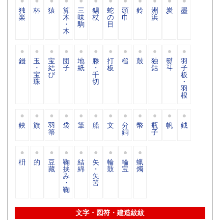
独
杯
猿
算
三
錫
蛇
頭
鈴
洲
炭
墨
楽
木
味
杖
の
巾
浜
・
駒
目
木
錢
玉
宝
団
地
滕
打
槌
鼓
独
熨
羽
・
結
子
紙
・
板
鈷
斗
子
宝
び
千
板
珠
切
・
羽
根
鋏
旗
羽
袋
筆
船
文
分
幣
瓶
帆
鉞
箒
銅
子
枡
的
豆
鞠
結
矢
輪
輪
蝋
藏
挟
綿
・
鼓
宝
燭
み
矢
・
筈
鞠
文字・図符・建造紋紋