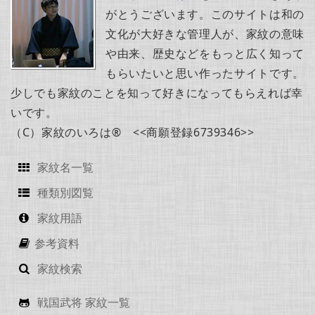
がとうございます。このサイトは和の
文化が大好きな管理人が、家紋の意味
や由来、歴史などをもっと広く知って
もらいたいと思い作ったサイトです。
少しでも家紋のことを知って好きになってもらえれば幸
いです。
（C）家紋のいろは® <<商願登録6739346>>
家紋名一覧
種類別図覧
家紋用語
参考資料
家紋検索
戦国武将 家紋一覧