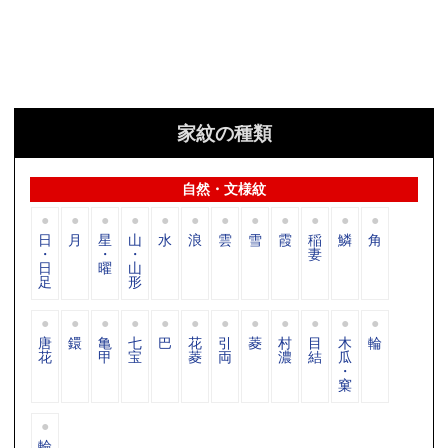
家紋の種類
自然・文様紋
日
月
星
山
水
浪
雲
雪
霞
稲
鱗
角
・
・
・
妻
日
曜
山
足
形
唐
鐶
亀
七
巴
花
引
菱
村
目
木
輪
花
甲
宝
菱
両
濃
結
瓜
・
窠
輪