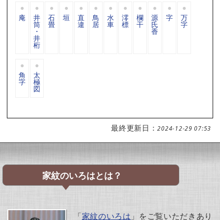
庵
井
石
垣
直
鳥
水
澪
欄
源
字
万
筒
畳
違
居
車
標
干
氏
字
・
香
井
桁
角
太
字
極
図
最終更新日：
2024-12-29 07:53
家紋のいろはとは？
「
家紋のいろは
」をご覧いただきあり