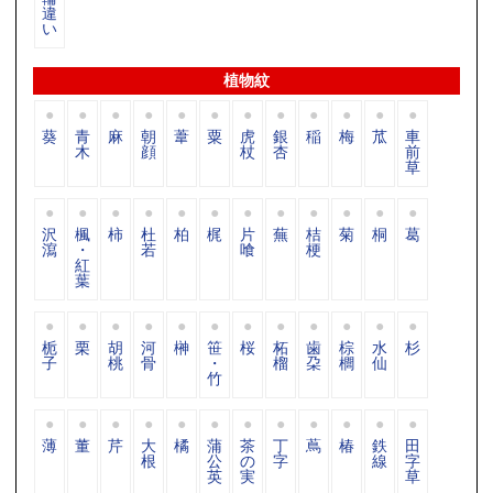
違
い
植物紋
葵
青
麻
朝
葦
粟
虎
銀
稲
梅
苽
車
木
顔
杖
杏
前
草
沢
楓
柿
杜
柏
梶
片
蕪
桔
菊
桐
葛
瀉
・
若
喰
梗
紅
葉
栀
栗
胡
河
榊
笹
桜
柘
歯
棕
水
杉
子
桃
骨
・
榴
朶
櫚
仙
竹
薄
董
芹
大
橘
蒲
茶
丁
蔦
椿
鉄
田
根
公
の
字
線
字
英
実
草