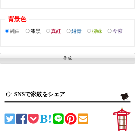
背景色
純白
漆黒
真紅
紺青
柳緑
今紫
SNSで家紋をシェア