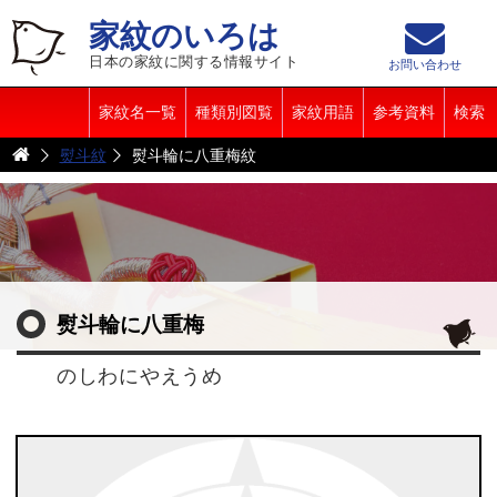
家紋のいろは
日本の家紋に関する情報サイト
お問い合わせ
家紋名一覧
種類別図覧
家紋用語
参考資料
検索
熨斗紋
熨斗輪に八重梅紋
熨斗輪に八重梅
のしわにやえうめ