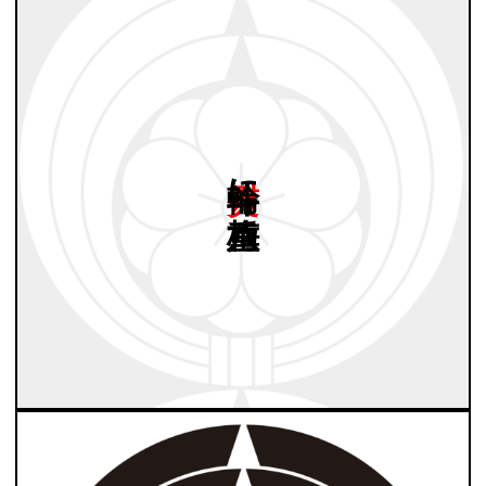
熨斗輪に
八重梅