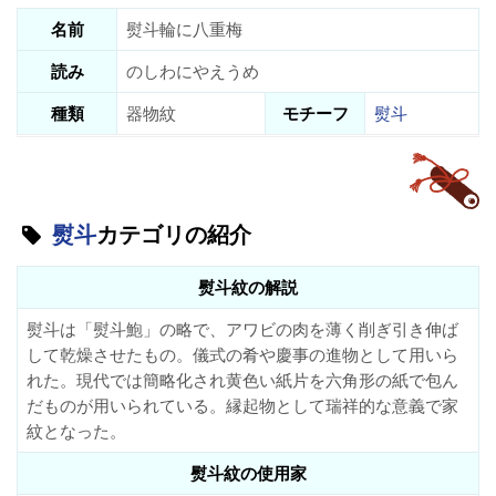
名前
熨斗輪に八重梅
読み
のしわにやえうめ
種類
器物紋
モチーフ
熨斗
熨斗
カテゴリの紹介
熨斗紋の解説
熨斗は「熨斗鮑」の略で、アワビの肉を薄く削ぎ引き伸ば
して乾燥させたもの。儀式の肴や慶事の進物として用いら
れた。現代では簡略化され黄色い紙片を六角形の紙で包ん
だものが用いられている。縁起物として瑞祥的な意義で家
紋となった。
熨斗紋の使用家