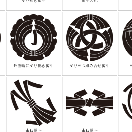
変り抱き熨斗
熨斗の丸
外雪輪に変り抱き熨斗
変り三つ組み合せ熨斗
束ね熨斗
束ね熨斗