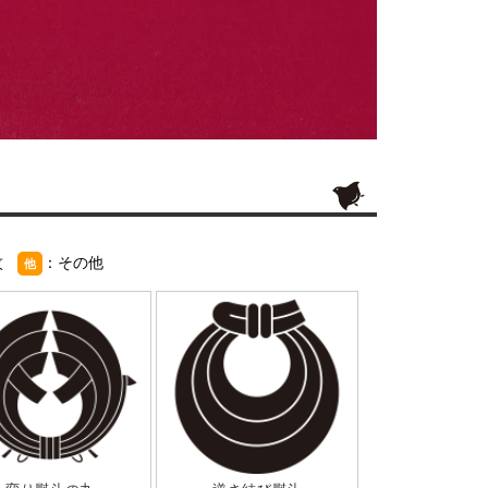
紋
：その他
他