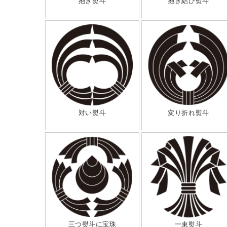
抱き熨斗
抱き結び熨斗
対い熨斗
変り折れ熨斗
三つ熨斗に宝珠
一束熨斗