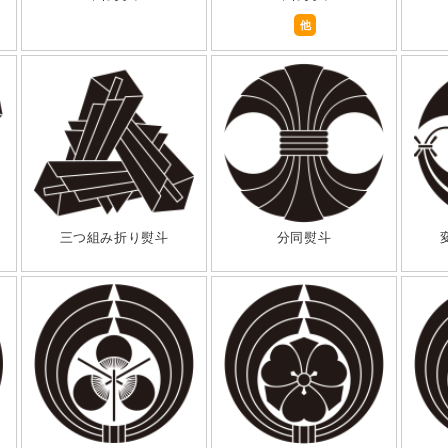
他
三つ組み折り熨斗
分同熨斗