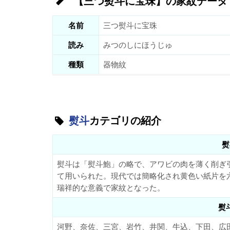
【三つ熨斗に宝珠】の家紋データ
名前
三つ熨斗に宝珠
読み
みつのしにほうじゅ
種類
器物紋
熨斗
カテゴリの紹介
熨
熨斗は「熨斗鮑」の略で、アワビの肉を薄く削ぎ
て用いられた。現代では簡略化され黄色い紙片を
瑞祥的な意義で家紋となった。
熨
河野、奈佐、三宮、岩竹、井関、牛込、下田、広