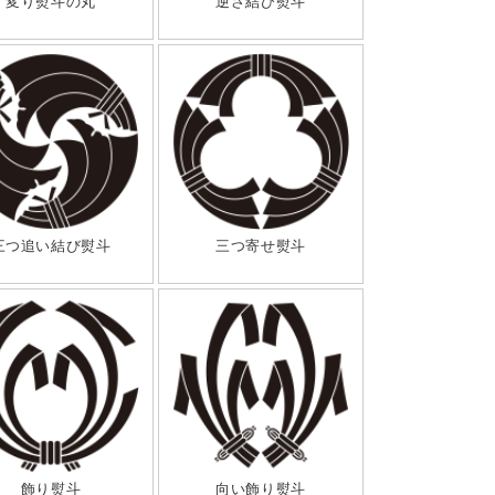
変り熨斗の丸
逆さ結び熨斗
三つ追い結び熨斗
三つ寄せ熨斗
飾り熨斗
向い飾り熨斗