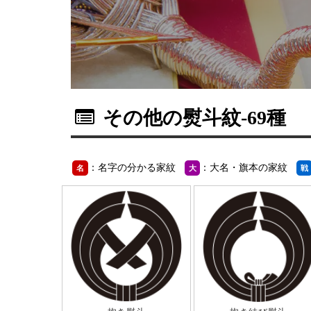
その他の熨斗紋
-69種
：名字の分かる家紋
：大名・旗本の家紋
名
大
戦