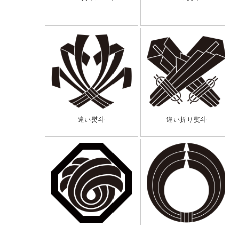
違い熨斗
違い折り熨斗