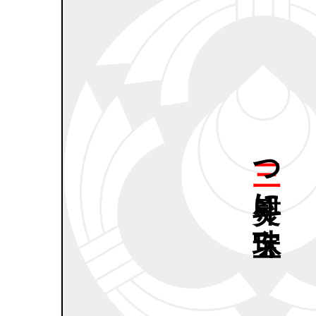
三つ
熨斗に
宝珠