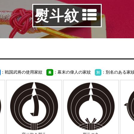
熨斗紋
：戦国武将の使用家紋
：幕末の偉人の家紋
：別名のある家
幕
別