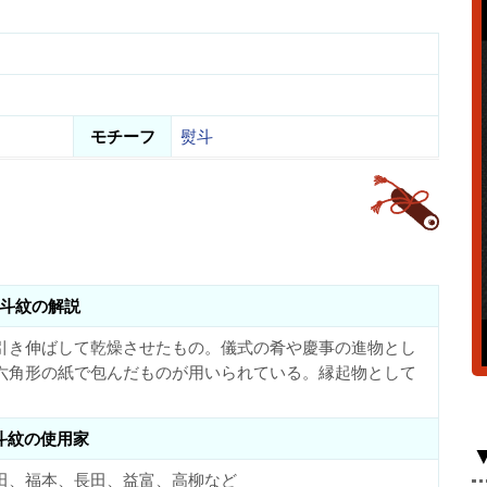
モチーフ
熨斗
斗紋の解説
引き伸ばして乾燥させたもの。儀式の肴や慶事の進物とし
六角形の紙で包んだものが用いられている。縁起物として
斗紋の使用家
田、福本、長田、益富、高柳など