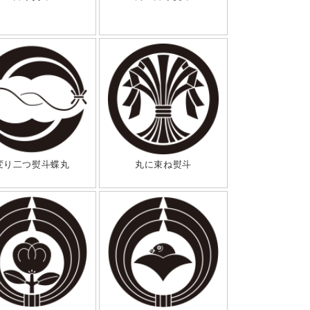
変り二つ熨斗蝶丸
丸に束ね熨斗