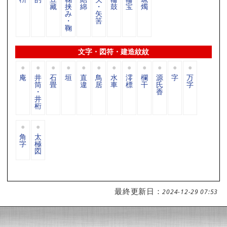
藏
挟
綿
・
鼓
宝
燭
み
矢
・
筈
鞠
文字・図符・建造紋紋
庵
井
石
垣
直
鳥
水
澪
欄
源
字
万
筒
畳
違
居
車
標
干
氏
字
・
香
井
桁
角
太
字
極
図
最終更新日：
2024-12-29 07:53