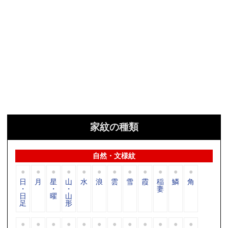
家紋の種類
自然・文様紋
日
月
星
山
水
浪
雲
雪
霞
稲
鱗
角
・
・
・
妻
日
曜
山
足
形