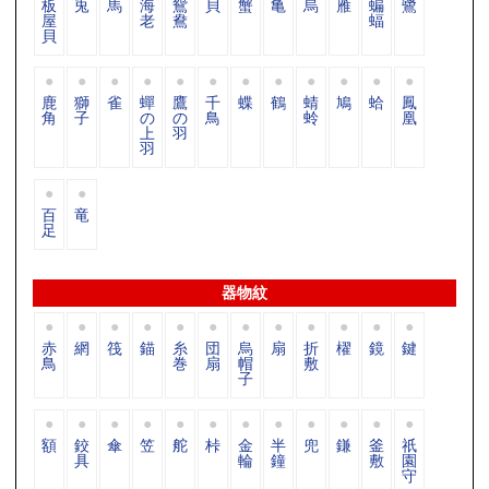
板
兎
馬
海
鴛
貝
蟹
亀
烏
雁
蝙
鷺
屋
老
鴦
蝠
貝
鹿
獅
雀
蟬
鷹
千
蝶
鶴
蜻
鳩
蛤
鳳
角
子
の
の
鳥
蛉
凰
上
羽
羽
百
竜
足
器物紋
赤
網
筏
錨
糸
団
烏
扇
折
櫂
鏡
鍵
鳥
巻
扇
帽
敷
子
額
鉸
傘
笠
舵
桛
金
半
兜
鎌
釜
祇
具
輪
鐘
敷
園
守