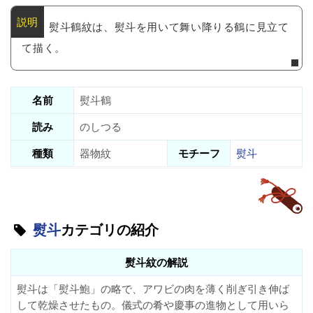
熨斗鶴紋は、熨斗を用いて舞い降りる鶴に見立て
て描く。
名前
熨斗鶴
読み
のしつる
種類
器物紋
モチーフ
熨斗
熨斗
カテゴリの紹介
熨斗紋の解説
熨斗は「熨斗鮑」の略で、アワビの肉を薄く削ぎ引き伸ば
して乾燥させたもの。儀式の肴や慶事の進物として用いら