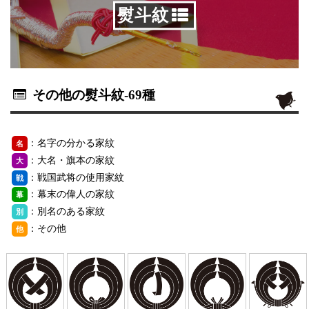
熨斗紋
その他の熨斗紋
-69種
：名字の分かる家紋
名
：大名・旗本の家紋
大
：戦国武将の使用家紋
戦
：幕末の偉人の家紋
幕
：別名のある家紋
別
：その他
他