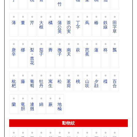
竹
薄
董
芹
大
橘
蒲
茶
丁
蔦
椿
鉄
田
根
公
の
字
線
字
英
実
草
唐
梛
梨
茄
薺
撫
南
萩
芭
蓮
柊
瓢
辛
・
子
子
天
蕉
柰
花
枇
藤
葡
牡
寓
松
茗
桃
山
夕
楪
百
杷
萄
丹
生
荷
吹
顔
合
蘭
竜
連
綿
蕨
地
胆
翹
楡
動物紋