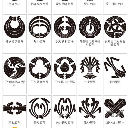
抱き熨斗
抱き結び熨斗
変り抱き熨斗
熨斗の丸
変り熨斗の丸
逆さ結び熨斗
対い熨斗
変り折れ熨斗
外雪輪に変り抱
変り三つ組み合
き熨斗
せ熨斗
三つ追い結び熨
三つ寄せ熨斗
三つ熨斗に宝珠
一束熨斗
束ね熨斗
斗
束ね熨斗
飾り熨斗
向い飾り熨斗
違い熨斗
違い折り熨斗