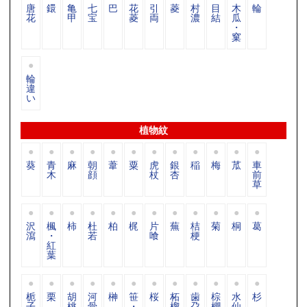
唐
鐶
亀
七
巴
花
引
菱
村
目
木
輪
花
甲
宝
菱
両
濃
結
瓜
・
窠
輪
違
い
植物紋
葵
青
麻
朝
葦
粟
虎
銀
稲
梅
苽
車
木
顔
杖
杏
前
草
沢
楓
柿
杜
柏
梶
片
蕪
桔
菊
桐
葛
瀉
・
若
喰
梗
紅
葉
栀
栗
胡
河
榊
笹
桜
柘
歯
棕
水
杉
子
桃
骨
・
榴
朶
櫚
仙