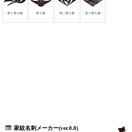
変り熨斗鶴
熨斗菱
対い熨斗菱
折り熨斗菱
家紋名刺メーカー(ver.0.8)