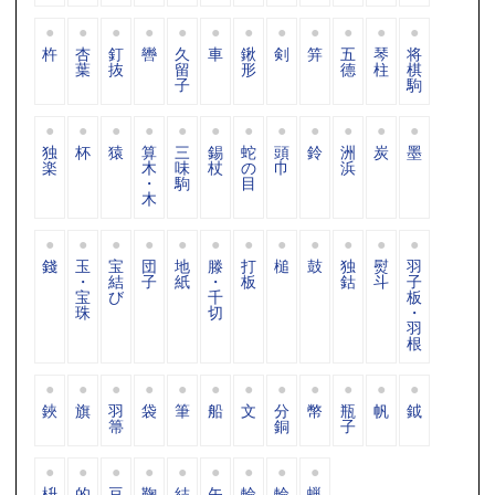
杵
杏
釘
轡
久
車
鍬
剣
笄
五
琴
将
葉
抜
留
形
德
柱
棋
子
駒
独
杯
猿
算
三
錫
蛇
頭
鈴
洲
炭
墨
楽
木
味
杖
の
巾
浜
・
駒
目
木
錢
玉
宝
団
地
滕
打
槌
鼓
独
熨
羽
・
結
子
紙
・
板
鈷
斗
子
宝
び
千
板
珠
切
・
羽
根
鋏
旗
羽
袋
筆
船
文
分
幣
瓶
帆
鉞
箒
銅
子
枡
的
豆
鞠
結
矢
輪
輪
蝋