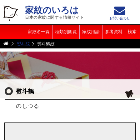
家紋のいろは
日本の家紋に関する情報サイト
お問い合わせ
家紋名一覧
種類別図覧
家紋用語
参考資料
検索
熨斗紋
熨斗鶴紋
熨斗鶴
のしつる