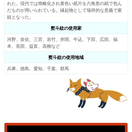
れた。現代では簡略化され黄色い紙片を六角形の紙で包ん
だものが用いられている。縁起物として瑞祥的な意義で家
紋となった。
熨斗紋の使用家
河野、奈佐、三宮、岩竹、井関、牛込、下田、広田、福
本、長田、益富、高柳など
熨斗紋の使用地域
兵庫、徳島、愛知、千葉、群馬