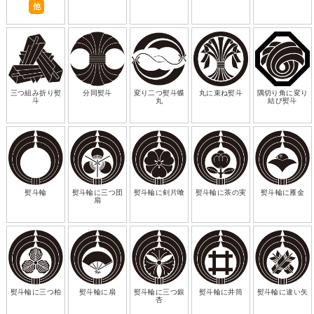
他
三つ組み折り熨
分同熨斗
変り二つ熨斗蝶
丸に束ね熨斗
隅切り角に変り
斗
丸
結び熨斗
熨斗輪
熨斗輪に三つ団
熨斗輪に剣片喰
熨斗輪に茶の実
熨斗輪に雁金
扇
熨斗輪に三つ柏
熨斗輪に扇
熨斗輪に三つ銀
熨斗輪に井筒
熨斗輪に違い矢
杏