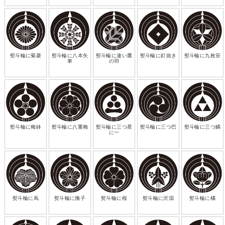
熨斗輪に菊菱
熨斗輪に八本矢
熨斗輪に違い鷹
熨斗輪に釘抜き
熨斗輪に九枚笹
車
の羽
熨斗輪に梅鉢
熨斗輪に八重梅
熨斗輪に三つ星
熨斗輪に三つ巴
熨斗輪に三つ鱗
に一
熨斗輪に蔦
熨斗輪に撫子
熨斗輪に桜
熨斗輪に沢瀉
熨斗輪に橘