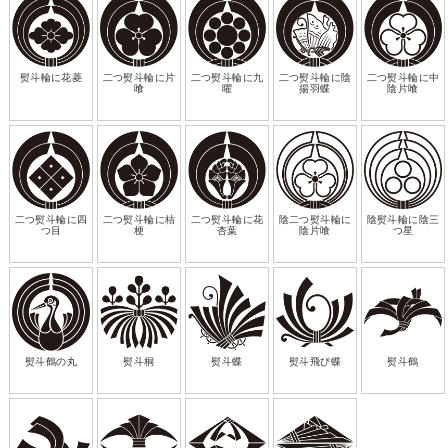
熨斗輪に花菱
二つ熨斗輪に片
二つ熨斗輪に九
二つ熨斗輪に陰
二つ熨斗輪に中
喰
曜
揚羽蝶
陰片喰
二つ熨斗輪に四
二つ熨斗輪に桔
二つ熨斗輪に花
陰二つ熨斗輪に
陰熨斗輪に陰三
つ目
梗
杏葉
陰片喰
つ星
熨斗鶴の丸
熨斗桐
熨斗蝶
熨斗飛び蝶
熨斗鶴