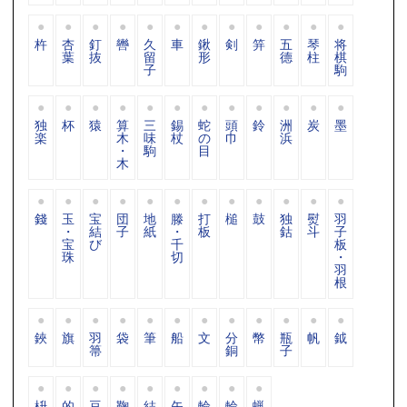
杵
杏
釘
轡
久
車
鍬
剣
笄
五
琴
将
葉
抜
留
形
德
柱
棋
子
駒
独
杯
猿
算
三
錫
蛇
頭
鈴
洲
炭
墨
楽
木
味
杖
の
巾
浜
・
駒
目
木
錢
玉
宝
団
地
滕
打
槌
鼓
独
熨
羽
・
結
子
紙
・
板
鈷
斗
子
宝
び
千
板
珠
切
・
羽
根
鋏
旗
羽
袋
筆
船
文
分
幣
瓶
帆
鉞
箒
銅
子
枡
的
豆
鞠
結
矢
輪
輪
蝋