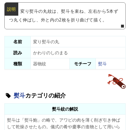
変り熨斗の丸紋は、熨斗を束ね、左右から5本ず
つ丸く伸ばし、外と内の2枚を折り曲げて描く。
名前
変り熨斗の丸
読み
かわりのしのまる
種類
器物紋
モチーフ
熨斗
熨斗
カテゴリの紹介
熨斗紋の解説
熨斗は「熨斗鮑」の略で、アワビの肉を薄く削ぎ引き伸ば
して乾燥させたもの。儀式の肴や慶事の進物として用いら