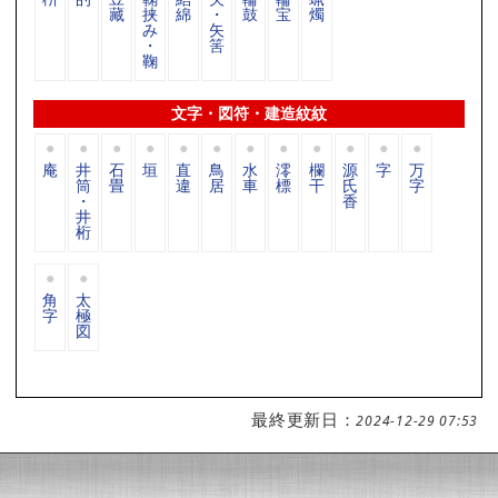
藏
挟
綿
・
鼓
宝
燭
み
矢
・
筈
鞠
文字・図符・建造紋紋
庵
井
石
垣
直
鳥
水
澪
欄
源
字
万
筒
畳
違
居
車
標
干
氏
字
・
香
井
桁
角
太
字
極
図
最終更新日：
2024-12-29 07:53