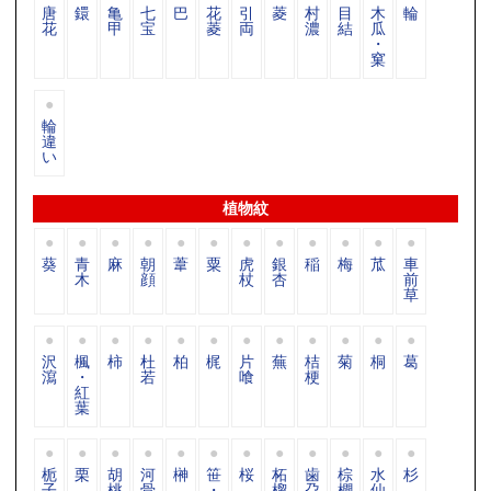
唐
鐶
亀
七
巴
花
引
菱
村
目
木
輪
花
甲
宝
菱
両
濃
結
瓜
・
窠
輪
違
い
植物紋
葵
青
麻
朝
葦
粟
虎
銀
稲
梅
苽
車
木
顔
杖
杏
前
草
沢
楓
柿
杜
柏
梶
片
蕪
桔
菊
桐
葛
瀉
・
若
喰
梗
紅
葉
栀
栗
胡
河
榊
笹
桜
柘
歯
棕
水
杉
子
桃
骨
・
榴
朶
櫚
仙