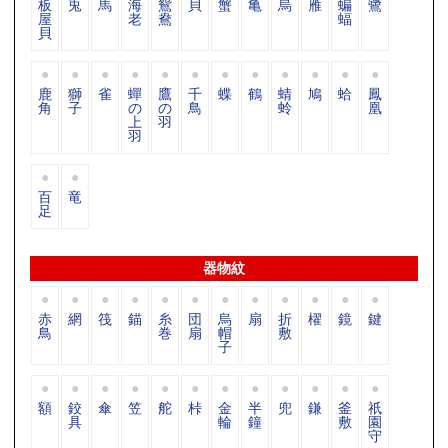
板
兎
馬
海
鴛
貝
蟹
亀
烏
雁
蝙
鷺
屋
老
鴦
蝠
貝
鹿
獅
雀
蟬
鷹
千
蝶
鶴
蜻
鳩
蛤
鳳
角
子
の
の
鳥
蛉
凰
上
羽
羽
百
竜
足
器物紋
赤
網
筏
錨
糸
団
烏
扇
折
櫂
鏡
鍵
鳥
巻
扇
帽
敷
子
額
鉸
傘
笠
舵
桛
金
半
兜
鎌
釜
祇
具
輪
鐘
敷
園
守