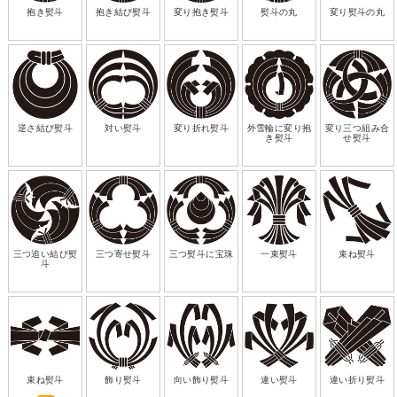
抱き熨斗
抱き結び熨斗
変り抱き熨斗
熨斗の丸
変り熨斗の丸
逆さ結び熨斗
対い熨斗
変り折れ熨斗
外雪輪に変り抱
変り三つ組み合
き熨斗
せ熨斗
三つ追い結び熨
三つ寄せ熨斗
三つ熨斗に宝珠
一束熨斗
束ね熨斗
斗
束ね熨斗
飾り熨斗
向い飾り熨斗
違い熨斗
違い折り熨斗