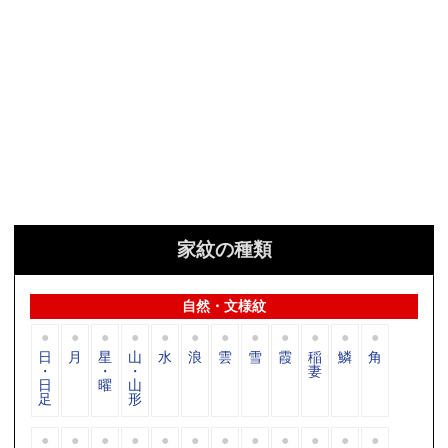
家紋の種類
自然・文様紋
日
月
星
山
水
浪
雲
雪
霞
稲
鱗
角
・
・
・
妻
日
曜
山
足
形