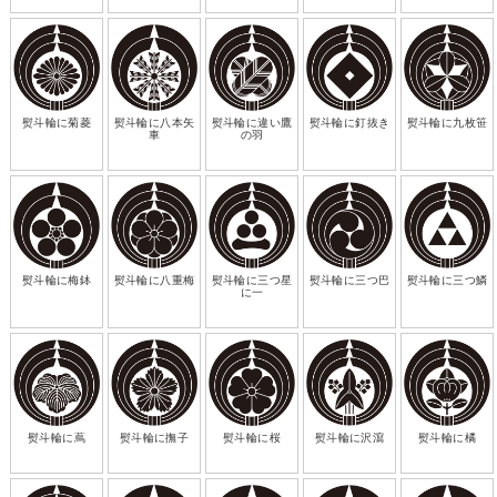
熨斗輪に菊菱
熨斗輪に八本矢
熨斗輪に違い鷹
熨斗輪に釘抜き
熨斗輪に九枚笹
車
の羽
熨斗輪に梅鉢
熨斗輪に八重梅
熨斗輪に三つ星
熨斗輪に三つ巴
熨斗輪に三つ鱗
に一
熨斗輪に蔦
熨斗輪に撫子
熨斗輪に桜
熨斗輪に沢瀉
熨斗輪に橘