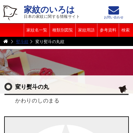
家紋のいろは
日本の家紋に関する情報サイト
お問い合わせ
家紋名一覧
種類別図覧
家紋用語
参考資料
検索
熨斗紋
変り熨斗の丸紋
変り熨斗の丸
かわりのしのまる