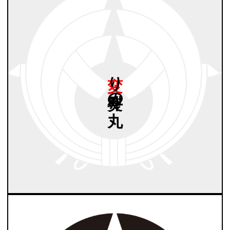
変り
熨斗の
丸