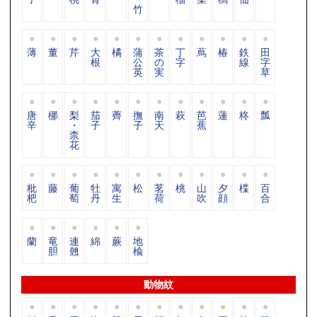
竹
薄
董
芹
大
橘
蒲
茶
丁
蔦
椿
鉄
田
根
公
の
字
線
字
英
実
草
唐
梛
梨
茄
薺
撫
南
萩
芭
蓮
柊
瓢
辛
・
子
子
天
蕉
柰
花
枇
藤
葡
牡
寓
松
茗
桃
山
夕
楪
百
杷
萄
丹
生
荷
吹
顔
合
蘭
竜
連
綿
蕨
地
胆
翹
楡
動物紋