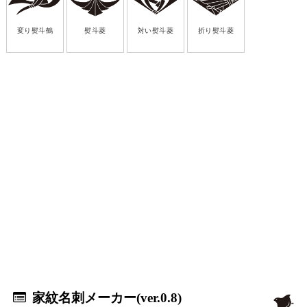
変り熨斗鶴
熨斗菱
対い熨斗菱
折り熨斗菱
家紋名刺メーカー(ver.0.8)