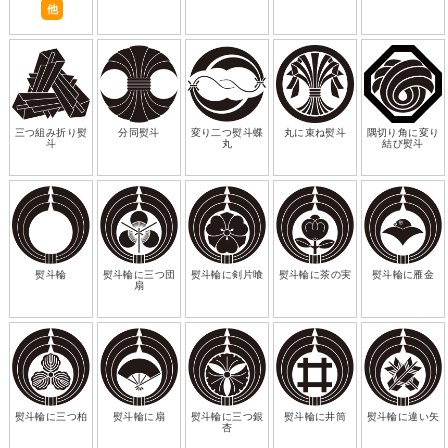
他
三つ組み折り熨
分同熨斗
変り二つ熨斗蝶
丸に束ね熨斗
隅切り角に変り
斗
丸
結び熨斗
熨斗輪
熨斗輪に三つ団
熨斗輪に剣片喰
熨斗輪に茶の実
熨斗輪に雁金
扇
熨斗輪に三つ柏
熨斗輪に扇
熨斗輪に三つ銀
熨斗輪に井筒
熨斗輪に違い矢
杏