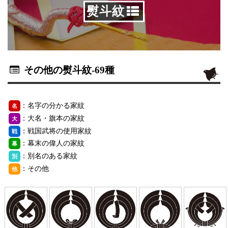
熨斗紋
その他の熨斗紋
-69種
：名字の分かる家紋
名
：大名・旗本の家紋
大
：戦国武将の使用家紋
戦
：幕末の偉人の家紋
幕
：別名のある家紋
別
：その他
他