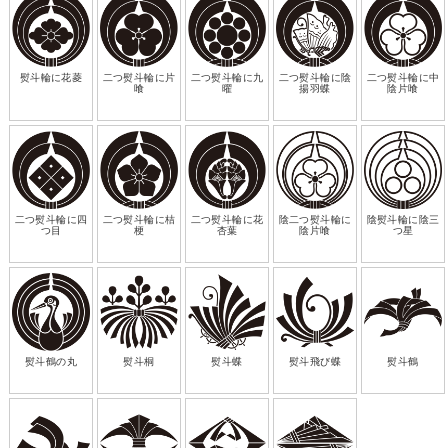
熨斗輪に花菱
二つ熨斗輪に片
二つ熨斗輪に九
二つ熨斗輪に陰
二つ熨斗輪に中
喰
曜
揚羽蝶
陰片喰
二つ熨斗輪に四
二つ熨斗輪に桔
二つ熨斗輪に花
陰二つ熨斗輪に
陰熨斗輪に陰三
つ目
梗
杏葉
陰片喰
つ星
熨斗鶴の丸
熨斗桐
熨斗蝶
熨斗飛び蝶
熨斗鶴