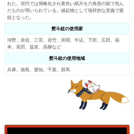
れた。現代では簡略化され黄色い紙片を六角形の紙で包ん
だものが用いられている。縁起物として瑞祥的な意義で家
紋となった。
熨斗紋の使用家
河野、奈佐、三宮、岩竹、井関、牛込、下田、広田、福
本、長田、益富、高柳など
熨斗紋の使用地域
兵庫、徳島、愛知、千葉、群馬