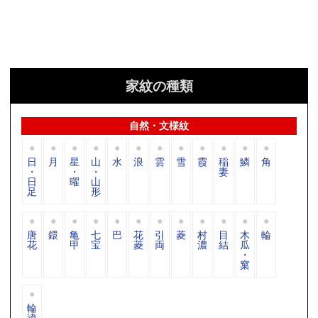
家紋の種類
自然・文様紋
日
月
星
山
水
浪
雲
雪
霞
稲
鱗
角
・
・
・
妻
日
曜
山
足
形
唐
鐶
亀
七
巴
花
引
菱
村
目
木
輪
花
甲
宝
菱
両
濃
結
瓜
・
窠
輪
違