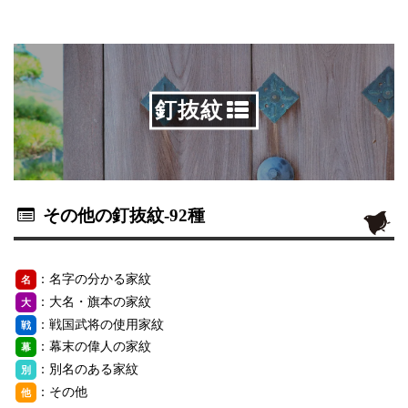
釘抜紋
その他の釘抜紋
-92種
：名字の分かる家紋
名
：大名・旗本の家紋
大
：戦国武将の使用家紋
戦
：幕末の偉人の家紋
幕
：別名のある家紋
別
：その他
他