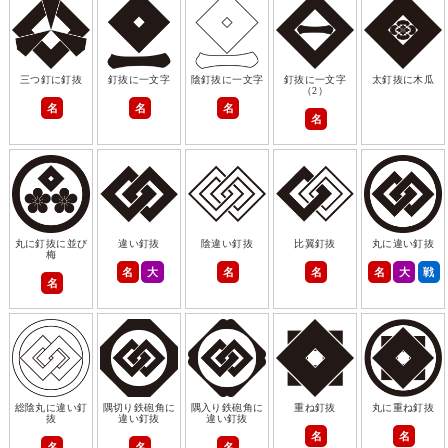
三つ釘に釘抜
釘抜に一文字
陰釘抜に一文字
釘抜に一文字
太釘抜に木瓜
（2）
名
名
名
名
丸に釘抜に並び
違い釘抜
陰違い釘抜
比翼釘抜
丸に違い釘抜
梅
名
大
名
名
名
大
戦
名
総陰丸に違い釘
隅切り鉄砲角に
隅入り鉄砲角に
重ね釘抜
丸に重ね釘抜
抜
違い釘抜
違い釘抜
名
名
名
名
名