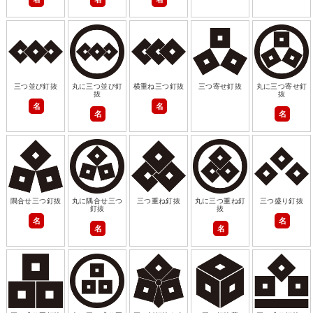
三つ並び釘抜
丸に三つ並び釘
横重ね三つ釘抜
三つ寄せ釘抜
丸に三つ寄せ釘
抜
抜
名
名
名
名
隅合せ三つ釘抜
丸に隅合せ三つ
三つ重ね釘抜
丸に三つ重ね釘
三つ盛り釘抜
釘抜
抜
名
名
名
名