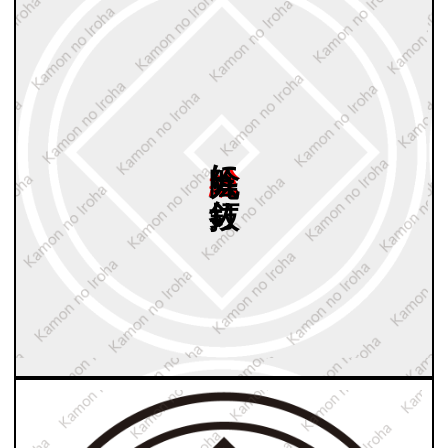
総陰丸に
釘抜