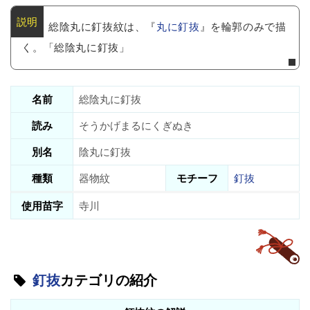
総陰丸に釘抜紋は、『
丸に釘抜
』を輪郭のみで描
く。「総陰丸に釘抜」
名前
総陰丸に釘抜
読み
そうかげまるにくぎぬき
別名
陰丸に釘抜
種類
器物紋
モチーフ
釘抜
使用苗字
寺川
釘抜
カテゴリの紹介