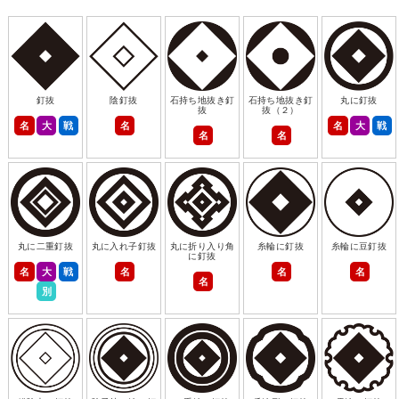
釘抜
陰釘抜
石持ち地抜き釘
石持ち地抜き釘
丸に釘抜
抜
抜（２）
名
大
戦
名
名
大
戦
名
名
丸に二重釘抜
丸に入れ子釘抜
丸に折り入り角
糸輪に釘抜
糸輪に豆釘抜
に釘抜
名
大
戦
名
名
名
名
別