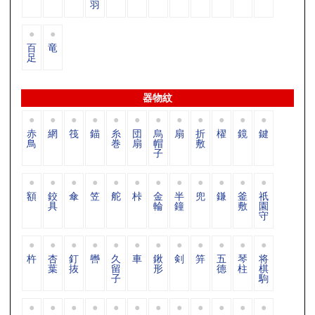
羽
百
竜
足
器物紋
赤
網
筏
錨
糸
団
烏
扇
折
櫂
鏡
鍵
鳥
巻
扇
帽
敷
子
額
鉸
傘
笠
舵
桛
金
半
兜
鎌
釜
祇
具
輪
鐘
敷
園
守
杵
杏
釘
轡
久
車
鍬
剣
笄
五
琴
将
葉
抜
留
形
德
柱
棋
子
駒