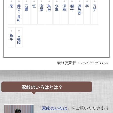
庵
井
石
垣
直
鳥
水
澪
欄
源
字
万
筒
畳
違
居
車
標
干
氏
字
・
香
井
桁
角
太
字
極
図
最終更新日：
2025-09-06 11:23
家紋のいろはとは？
「
家紋のいろは
」をご覧いただきあり