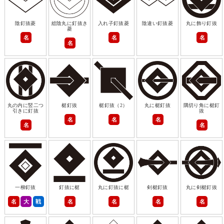
陰釘抜菱
総陰丸に釘抜き
入れ子釘抜菱
陰違い釘抜菱
丸に飾り釘抜
菱
名
名
名
名
丸の内に竪二つ
梃釘抜
梃釘抜（2）
丸に梃釘抜
隅切り角に梃釘
引きに釘抜
抜
名
名
名
名
名
一柳釘抜
釘抜に梃
丸に釘抜に梃
剣梃釘抜
丸に剣梃釘抜
名
大
戦
名
名
名
名