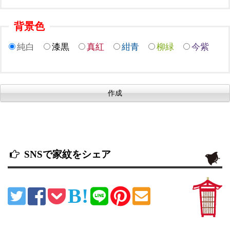
背景色
純白
漆黒
真紅
紺青
柳緑
今紫
SNSで家紋をシェア