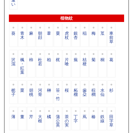
い
植物紋
葵
青
麻
朝
葦
粟
虎
銀
稲
梅
苽
車
木
顔
杖
杏
前
草
沢
楓
柿
杜
柏
梶
片
蕪
桔
菊
桐
葛
瀉
・
若
喰
梗
紅
葉
栀
栗
胡
河
榊
笹
桜
柘
歯
棕
水
杉
子
桃
骨
・
榴
朶
櫚
仙
竹
薄
董
芹
大
橘
蒲
茶
丁
蔦
椿
鉄
田
根
公
の
字
線
字
英
実
草