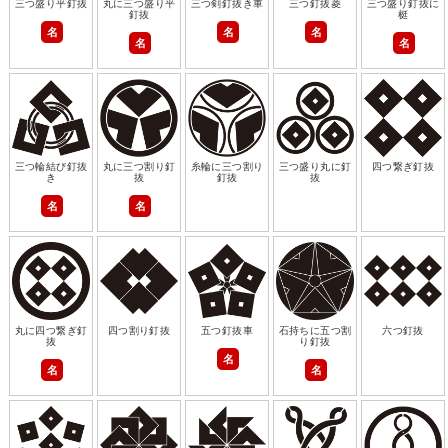
三つ盛り平釘抜
丸に三つ盛り平
三つ剣釘抜き車
三つ釘抜菱
三つ盛り釘抜に
釘抜
梃
名
名
名
名
名
三つ輪結び釘抜
丸に三つ割り釘
糸輪に三つ割り
三つ盛り丸に釘
四つ繋ぎ釘抜
き
抜
釘抜
抜
名
名
丸に四つ繋ぎ釘
四つ割り釘抜
五つ釘抜車
石持ちに五つ割
六つ釘抜
抜
り釘抜
名
名
名