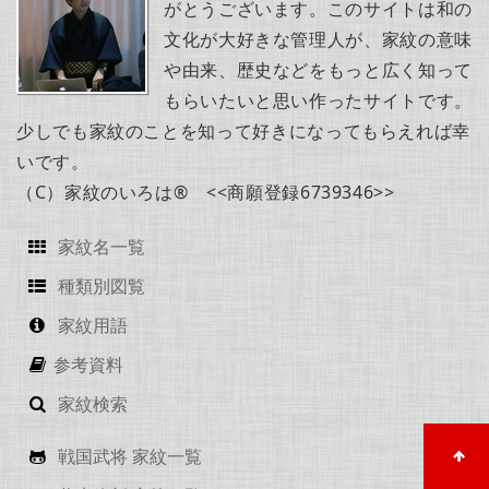
がとうございます。このサイトは和の
文化が大好きな管理人が、家紋の意味
や由来、歴史などをもっと広く知って
もらいたいと思い作ったサイトです。
少しでも家紋のことを知って好きになってもらえれば幸
いです。
（C）家紋のいろは® <<商願登録6739346>>
家紋名一覧
種類別図覧
家紋用語
参考資料
家紋検索
戦国武将 家紋一覧