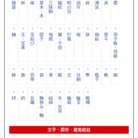
独
杯
猿
算
三
錫
蛇
頭
鈴
洲
炭
墨
楽
木
味
杖
の
巾
浜
・
駒
目
木
錢
玉
宝
団
地
滕
打
槌
鼓
独
熨
羽
・
結
子
紙
・
板
鈷
斗
子
宝
び
千
板
珠
切
・
羽
根
鋏
旗
羽
袋
筆
船
文
分
幣
瓶
帆
鉞
箒
銅
子
枡
的
豆
鞠
結
矢
輪
輪
蝋
藏
挟
綿
・
鼓
宝
燭
み
矢
・
筈
鞠
文字・図符・建造紋紋