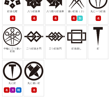
釘抜七曜
八つ釘抜車
八つ割り釘抜車
違い釘抜（２）
丸に一つ釘抜
名
名
名
名
別
名
中輪に三つ違い
二つ釘抜き閂
三つ釘抜閂
釘抜崩し
釘
釘抜
丸に釘
丸に違い釘
名
大
戦
名