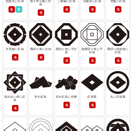
総陰丸に釘抜
陰子持ち輪に釘
二重輪に釘抜
瓜輪形に釘抜
雪輪に釘抜
抜
名
別
名
名
名
名
外雪輪に釘抜
隅切り角に釘抜
隅切り角に平釘
陰隅切り角に平
隅切り鉄砲角に
抜
釘抜
釘抜
名
名
名
名
名
組み合い角に釘
折れ釘抜
折れ釘抜に桔梗
釘抜菱
丸に釘抜菱
抜
名
名
名