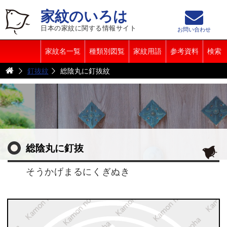
家紋のいろは
日本の家紋に関する情報サイト
お問い合わせ
家紋名一覧
種類別図覧
家紋用語
参考資料
検索
釘抜紋
総陰丸に釘抜紋
総陰丸に釘抜
そうかげまるにくぎぬき