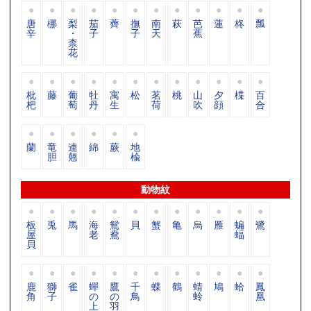
唐
梛
梨
茄
薺
撫
南
萩
芭
蓮
柊
瓢
辛
・
子
子
天
蕉
柰
花
枇
藤
葡
牡
寓
松
茗
桃
山
夕
楪
百
杷
萄
丹
生
荷
吹
顔
合
蘭
竜
連
綿
蕨
地
胆
翹
楡
動物紋
板
兎
馬
海
鴛
貝
蟹
亀
烏
雁
蝙
鷺
屋
老
鴦
蝠
貝
鹿
獅
雀
蟬
鷹
千
蝶
鶴
蜻
鳩
蛤
鳳
角
子
の
の
鳥
蛉
凰
上
羽