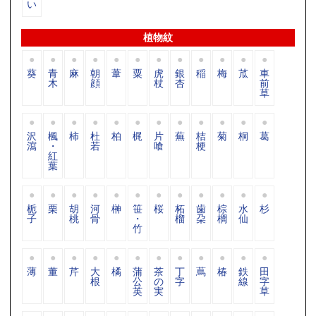
い
植物紋
葵
青
麻
朝
葦
粟
虎
銀
稲
梅
苽
車
木
顔
杖
杏
前
草
沢
楓
柿
杜
柏
梶
片
蕪
桔
菊
桐
葛
瀉
・
若
喰
梗
紅
葉
栀
栗
胡
河
榊
笹
桜
柘
歯
棕
水
杉
子
桃
骨
・
榴
朶
櫚
仙
竹
薄
董
芹
大
橘
蒲
茶
丁
蔦
椿
鉄
田
根
公
の
字
線
字
英
実
草