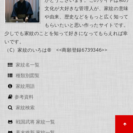
がとうございます。このサイトは和の
文化が大好きな管理人が、家紋の意味
や由来、歴史などをもっと広く知って
もらいたいと思い作ったサイトです。
少しでも家紋のことを知って好きになってもらえれば幸
いです。
（C）家紋のいろは® <<商願登録6739346>>
家紋名一覧
種類別図覧
家紋用語
参考資料
家紋検索
戦国武将 家紋一覧
幕末維新 家紋一覧