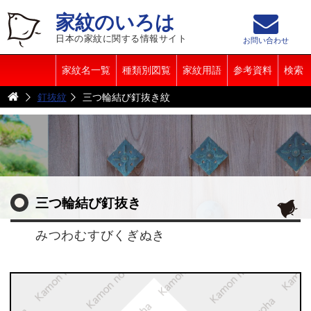
家紋のいろは
日本の家紋に関する情報サイト
お問い合わせ
家紋名一覧
種類別図覧
家紋用語
参考資料
検索
釘抜紋
三つ輪結び釘抜き紋
三つ輪結び釘抜き
みつわむすびくぎぬき