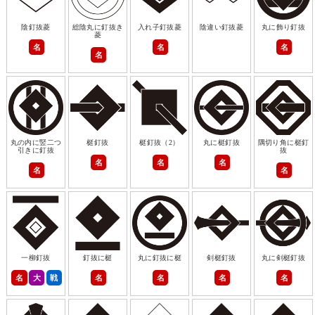
陰釘抜菱
総陰丸に釘抜き
入れ子釘抜菱
陰違い釘抜菱
丸に飾り釘抜
菱
名
名
名
名
丸の内に竪二つ
梃釘抜
梃釘抜（2）
丸に梃釘抜
隅切り角に梃釘
引きに釘抜
抜
名
名
名
名
名
一柳釘抜
釘抜に梃
丸に釘抜に梃
剣梃釘抜
丸に剣梃釘抜
名
大
戦
名
名
名
名