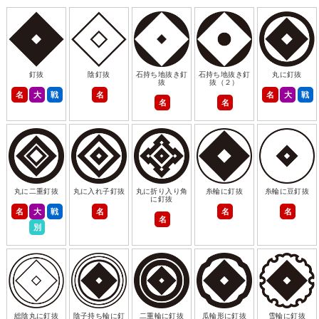
釘抜
陰釘抜
石持ち地抜き釘
石持ち地抜き釘
丸に釘抜
抜
抜（２）
名
大
戦
名
名
大
戦
名
名
丸に二重釘抜
丸に入れ子釘抜
丸に折り入り角
糸輪に釘抜
糸輪に豆釘抜
に釘抜
名
大
戦
名
名
名
名
別
総陰丸に釘抜
陰子持ち輪に釘
二重輪に釘抜
瓜輪形に釘抜
雪輪に釘抜