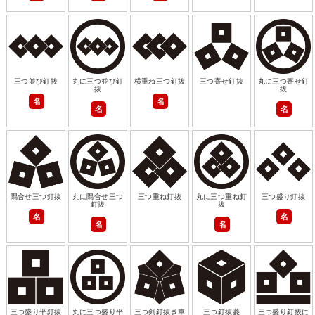
三つ並び釘抜
丸に三つ並び釘
横重ね三つ釘抜
三つ寄せ釘抜
丸に三つ寄せ釘
抜
抜
名
名
名
名
隅合せ三つ釘抜
丸に隅合せ三つ
三つ重ね釘抜
丸に三つ重ね釘
三つ盛り釘抜
釘抜
抜
名
名
名
名
三つ盛り平釘抜
丸に三つ盛り平
三つ剣釘抜き車
三つ釘抜菱
三つ盛り釘抜に