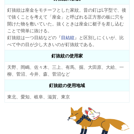
釘抜紋は座金をモチーフとした家紋。昔の釘はL字型で、後
で抜くことを考えて「座金」と呼ばれる正方形の板に穴を
開けた物を敷いていた。抜くときは座金に梃子を差し込む
ことで簡単に抜ける。
釘抜紋は一つ目結などの『
目結紋
』と区別しにくいが、比
べて中の目が少し大きいのが釘抜紋である。
釘抜紋の使用家
天野、岡嶋、佐々木、三上、有馬、掘、大田原、大給、一
柳、菅沼、今井、森、菅沼など
釘抜紋の使用地域
東北、愛知、岐阜、滋賀、東京