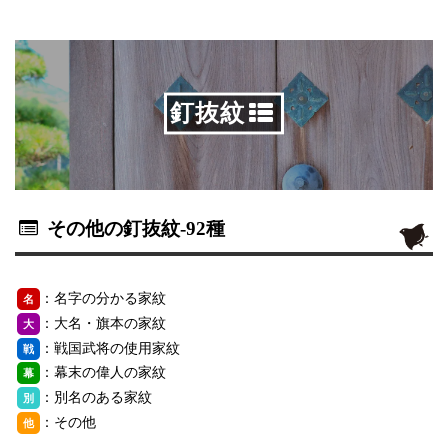
釘抜紋
その他の釘抜紋
-92種
：名字の分かる家紋
名
：大名・旗本の家紋
大
：戦国武将の使用家紋
戦
：幕末の偉人の家紋
幕
：別名のある家紋
別
：その他
他