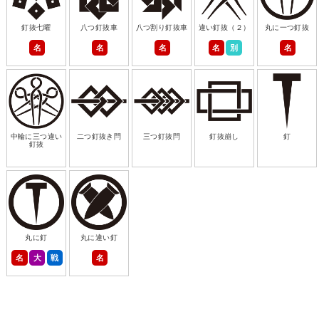
釘抜七曜
八つ釘抜車
八つ割り釘抜車
違い釘抜（２）
丸に一つ釘抜
名
名
名
名
別
名
中輪に三つ違い
二つ釘抜き閂
三つ釘抜閂
釘抜崩し
釘
釘抜
丸に釘
丸に違い釘
名
大
戦
名