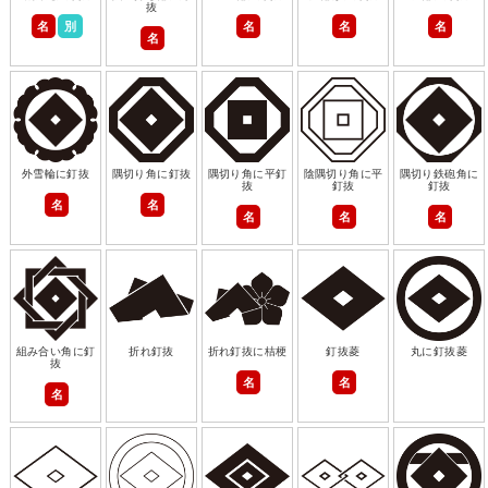
抜
名
別
名
名
名
名
外雪輪に釘抜
隅切り角に釘抜
隅切り角に平釘
陰隅切り角に平
隅切り鉄砲角に
抜
釘抜
釘抜
名
名
名
名
名
組み合い角に釘
折れ釘抜
折れ釘抜に桔梗
釘抜菱
丸に釘抜菱
抜
名
名
名