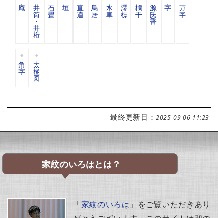
庵
井
石
垣
直
鳥
水
澪
欄
源
字
万
筒
畳
違
居
車
標
干
氏
字
・
香
井
桁
角
太
字
極
図
最終更新日：
2025-09-06 11:23
家紋のいろはとは？
「
家紋のいろは
」をご覧いただきあり