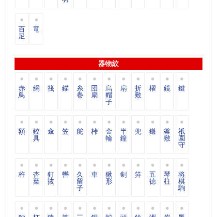
百
竜
足
器物紋
赤
網
筏
錨
糸
団
烏
扇
折
櫂
鏡
鍵
鳥
巻
扇
帽
敷
子
額
鉸
傘
笠
舵
桛
金
半
兜
鎌
釜
祇
具
輪
鐘
敷
園
守
杵
杏
釘
轡
久
車
鍬
剣
笄
五
琴
将
葉
抜
留
形
德
柱
棋
子
駒