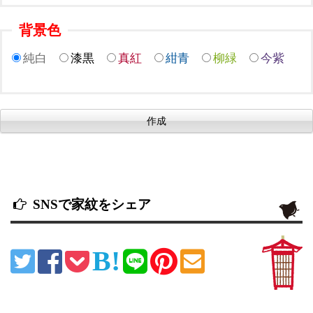
背景色
純白
漆黒
真紅
紺青
柳緑
今紫
SNSで家紋をシェア