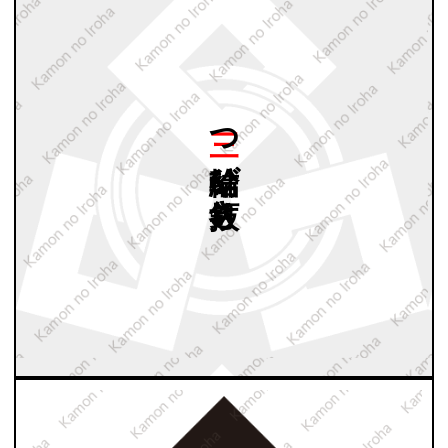
三つ
輪結び
釘抜き