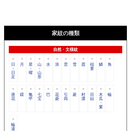
家紋の種類
自然・文様紋
日
月
星
山
水
浪
雲
雪
霞
稲
鱗
角
・
・
・
妻
日
曜
山
足
形
唐
鐶
亀
七
巴
花
引
菱
村
目
木
輪
花
甲
宝
菱
両
濃
結
瓜
・
窠
輪
違