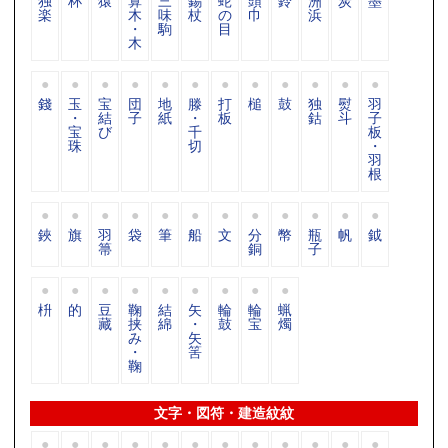
独
杯
猿
算
三
錫
蛇
頭
鈴
洲
炭
墨
楽
木
味
杖
の
巾
浜
・
駒
目
木
錢
玉
宝
団
地
滕
打
槌
鼓
独
熨
羽
・
結
子
紙
・
板
鈷
斗
子
宝
び
千
板
珠
切
・
羽
根
鋏
旗
羽
袋
筆
船
文
分
幣
瓶
帆
鉞
箒
銅
子
枡
的
豆
鞠
結
矢
輪
輪
蝋
藏
挟
綿
・
鼓
宝
燭
み
矢
・
筈
鞠
文字・図符・建造紋紋