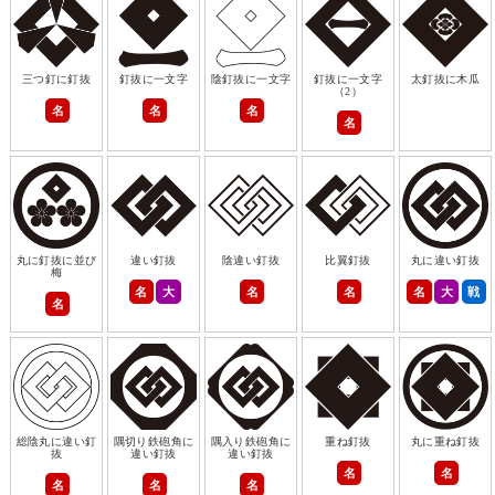
三つ釘に釘抜
釘抜に一文字
陰釘抜に一文字
釘抜に一文字
太釘抜に木瓜
（2）
名
名
名
名
丸に釘抜に並び
違い釘抜
陰違い釘抜
比翼釘抜
丸に違い釘抜
梅
名
大
名
名
名
大
戦
名
総陰丸に違い釘
隅切り鉄砲角に
隅入り鉄砲角に
重ね釘抜
丸に重ね釘抜
抜
違い釘抜
違い釘抜
名
名
名
名
名