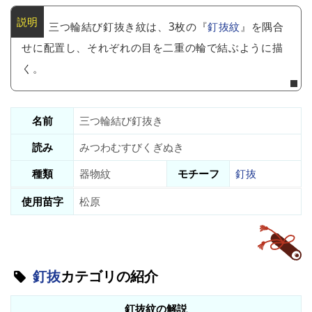
三つ輪結び釘抜き紋は、3枚の『
釘抜紋
』を隅合
せに配置し、それぞれの目を二重の輪で結ぶように描
く。
名前
三つ輪結び釘抜き
読み
みつわむすびくぎぬき
種類
器物紋
モチーフ
釘抜
使用苗字
松原
釘抜
カテゴリの紹介
釘抜紋の解説