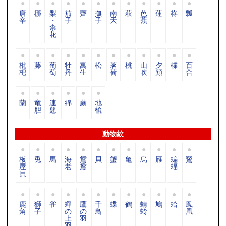
唐
梛
梨
茄
薺
撫
南
萩
芭
蓮
柊
瓢
辛
・
子
子
天
蕉
柰
花
枇
藤
葡
牡
寓
松
茗
桃
山
夕
楪
百
杷
萄
丹
生
荷
吹
顔
合
蘭
竜
連
綿
蕨
地
胆
翹
楡
動物紋
板
兎
馬
海
鴛
貝
蟹
亀
烏
雁
蝙
鷺
屋
老
鴦
蝠
貝
鹿
獅
雀
蟬
鷹
千
蝶
鶴
蜻
鳩
蛤
鳳
角
子
の
の
鳥
蛉
凰
上
羽
羽