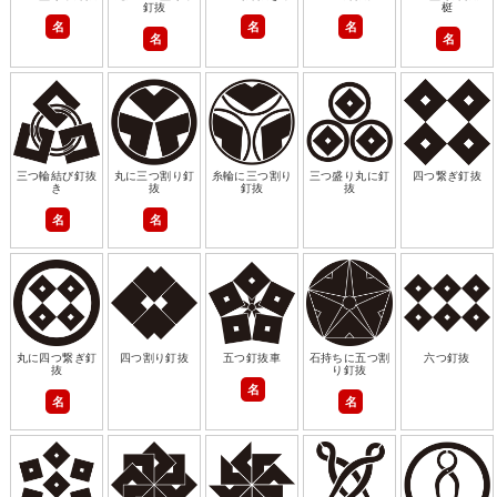
釘抜
梃
名
名
名
名
名
三つ輪結び釘抜
丸に三つ割り釘
糸輪に三つ割り
三つ盛り丸に釘
四つ繋ぎ釘抜
き
抜
釘抜
抜
名
名
丸に四つ繋ぎ釘
四つ割り釘抜
五つ釘抜車
石持ちに五つ割
六つ釘抜
抜
り釘抜
名
名
名