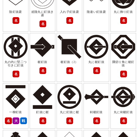
陰釘抜菱
総陰丸に釘抜き
入れ子釘抜菱
陰違い釘抜菱
丸に飾り釘抜
菱
名
名
名
名
丸の内に竪二つ
梃釘抜
梃釘抜（2）
丸に梃釘抜
隅切り角に梃釘
引きに釘抜
抜
名
名
名
名
名
一柳釘抜
釘抜に梃
丸に釘抜に梃
剣梃釘抜
丸に剣梃釘抜
名
大
戦
名
名
名
名