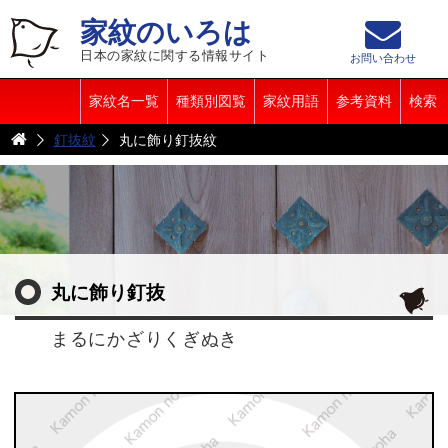
家紋のいろは
日本の家紋に関する情報サイト
お問い合わせ
家紋名一覧
種類別図覧
家紋用語
参考資料
検索
釘抜紋
丸に飾り釘抜紋
丸に飾り釘抜
まるにかざりくぎぬき