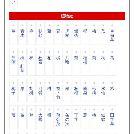
い
植物紋
葵
青
麻
朝
葦
粟
虎
銀
稲
梅
苽
車
木
顔
杖
杏
前
草
沢
楓
柿
杜
柏
梶
片
蕪
桔
菊
桐
葛
瀉
・
若
喰
梗
紅
葉
栀
栗
胡
河
榊
笹
桜
柘
歯
棕
水
杉
子
桃
骨
・
榴
朶
櫚
仙
竹
薄
董
芹
大
橘
蒲
茶
丁
蔦
椿
鉄
田
根
公
の
字
線
字
英
実
草