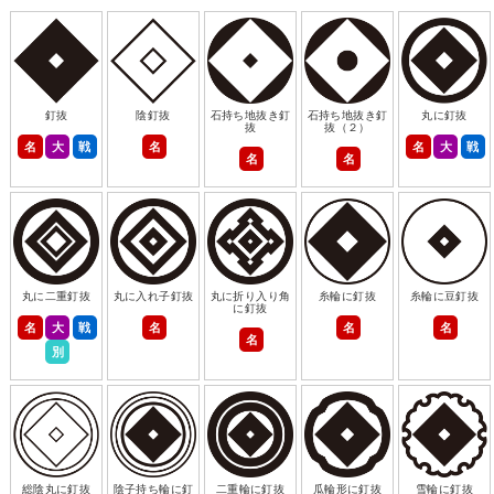
釘抜
陰釘抜
石持ち地抜き釘
石持ち地抜き釘
丸に釘抜
抜
抜（２）
名
大
戦
名
名
大
戦
名
名
丸に二重釘抜
丸に入れ子釘抜
丸に折り入り角
糸輪に釘抜
糸輪に豆釘抜
に釘抜
名
大
戦
名
名
名
名
別
総陰丸に釘抜
陰子持ち輪に釘
二重輪に釘抜
瓜輪形に釘抜
雪輪に釘抜