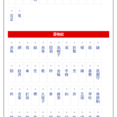
百
竜
足
器物紋
赤
網
筏
錨
糸
団
烏
扇
折
櫂
鏡
鍵
鳥
巻
扇
帽
敷
子
額
鉸
傘
笠
舵
桛
金
半
兜
鎌
釜
祇
具
輪
鐘
敷
園
守
杵
杏
釘
轡
久
車
鍬
剣
笄
五
琴
将
葉
抜
留
形
德
柱
棋
子
駒