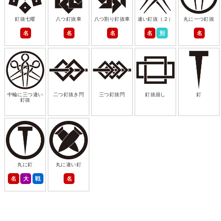
釘抜七曜
八つ釘抜車
八つ割り釘抜車
違い釘抜（２）
丸に一つ釘抜
名
名
名
名
別
名
中輪に三つ違い
二つ釘抜き閂
三つ釘抜閂
釘抜崩し
釘
釘抜
丸に釘
丸に違い釘
名
大
戦
名