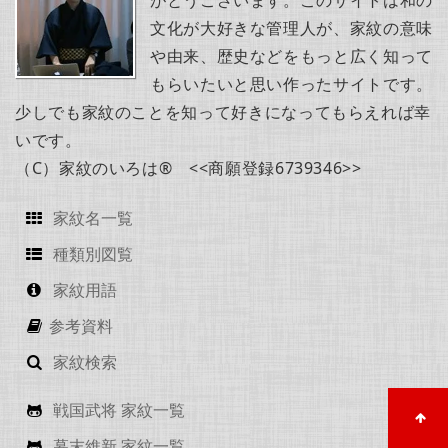
がとうございます。このサイトは和の
文化が大好きな管理人が、家紋の意味
や由来、歴史などをもっと広く知って
もらいたいと思い作ったサイトです。
少しでも家紋のことを知って好きになってもらえれば幸
いです。
（C）家紋のいろは® <<商願登録6739346>>
家紋名一覧
種類別図覧
家紋用語
参考資料
家紋検索
戦国武将 家紋一覧
幕末維新 家紋一覧