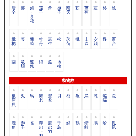
唐
梛
梨
茄
薺
撫
南
萩
芭
蓮
柊
瓢
辛
・
子
子
天
蕉
柰
花
枇
藤
葡
牡
寓
松
茗
桃
山
夕
楪
百
杷
萄
丹
生
荷
吹
顔
合
蘭
竜
連
綿
蕨
地
胆
翹
楡
動物紋
板
兎
馬
海
鴛
貝
蟹
亀
烏
雁
蝙
鷺
屋
老
鴦
蝠
貝
鹿
獅
雀
蟬
鷹
千
蝶
鶴
蜻
鳩
蛤
鳳
角
子
の
の
鳥
蛉
凰
上
羽
羽