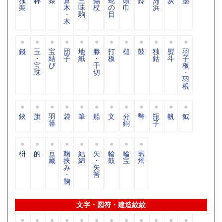
独
杯
猿
算
三
錫
蛇
頭
鈴
洲
炭
墨
楽
木
味
杖
の
巾
浜
・
駒
目
木
錢
玉
宝
団
地
滕
打
槌
鼓
独
熨
羽
・
結
子
紙
・
板
鈷
斗
子
宝
び
千
板
珠
切
・
羽
根
鋏
旗
羽
袋
筆
船
文
分
幣
瓶
帆
鉞
箒
銅
子
枡
的
豆
鞠
結
矢
輪
輪
蝋
藏
挟
綿
・
鼓
宝
燭
み
矢
・
筈
鞠
文字・図符・建造紋紋