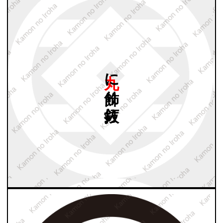
丸に
飾り
釘抜