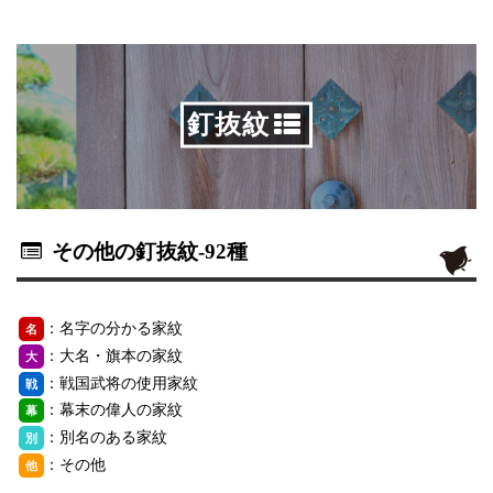
釘抜紋
その他の釘抜紋
-92種
：名字の分かる家紋
名
：大名・旗本の家紋
大
：戦国武将の使用家紋
戦
：幕末の偉人の家紋
幕
：別名のある家紋
別
：その他
他