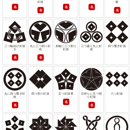
釘抜
梃
名
名
名
名
名
三つ輪結び釘抜
丸に三つ割り釘
糸輪に三つ割り
三つ盛り丸に釘
四つ繋ぎ釘抜
き
抜
釘抜
抜
名
名
丸に四つ繋ぎ釘
四つ割り釘抜
五つ釘抜車
石持ちに五つ割
六つ釘抜
抜
り釘抜
名
名
名