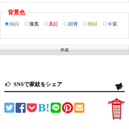
背景色
純白
漆黒
真紅
紺青
柳緑
今紫
SNSで家紋をシェア