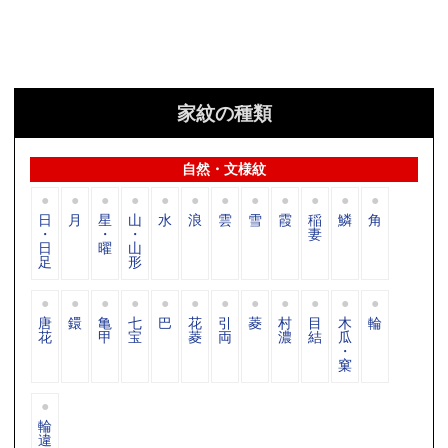
家紋の種類
自然・文様紋
日
月
星
山
水
浪
雲
雪
霞
稲
鱗
角
・
・
・
妻
日
曜
山
足
形
唐
鐶
亀
七
巴
花
引
菱
村
目
木
輪
花
甲
宝
菱
両
濃
結
瓜
・
窠
輪
違