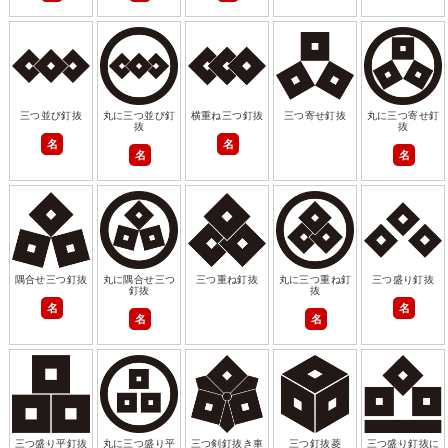
三つ並び釘抜
丸に三つ並び釘
横重ね三つ釘抜
三つ寄せ釘抜
丸に三つ寄せ釘
抜
抜
名
名
名
名
隅合せ三つ釘抜
丸に隅合せ三つ
三つ重ね釘抜
丸に三つ重ね釘
三つ盛り釘抜
釘抜
抜
名
名
名
名
三つ盛り平釘抜
丸に三つ盛り平
三つ剣釘抜き車
三つ釘抜菱
三つ盛り釘抜に