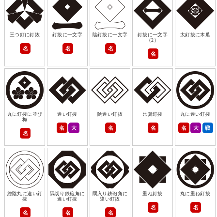
三つ釘に釘抜
釘抜に一文字
陰釘抜に一文字
釘抜に一文字
太釘抜に木瓜
（2）
名
名
名
名
丸に釘抜に並び
違い釘抜
陰違い釘抜
比翼釘抜
丸に違い釘抜
梅
名
大
名
名
名
大
戦
名
総陰丸に違い釘
隅切り鉄砲角に
隅入り鉄砲角に
重ね釘抜
丸に重ね釘抜
抜
違い釘抜
違い釘抜
名
名
名
名
名