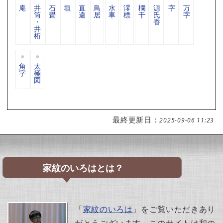
庵
井
石
垣
直
鳥
水
澪
欄
源
字
万
筒
畳
違
居
車
標
干
氏
字
・
香
井
桁
角
太
字
極
図
最終更新日：
2025-09-06 11:23
家紋のいろはとは？
「
家紋のいろは
」をご覧いただきあり