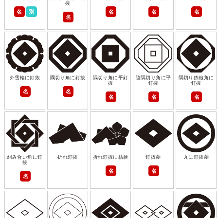
抜
名
別
名
名
名
名
外雪輪に釘抜
隅切り角に釘抜
隅切り角に平釘
陰隅切り角に平
隅切り鉄砲角に
抜
釘抜
釘抜
名
名
名
名
名
組み合い角に釘
折れ釘抜
折れ釘抜に桔梗
釘抜菱
丸に釘抜菱
抜
名
名
名