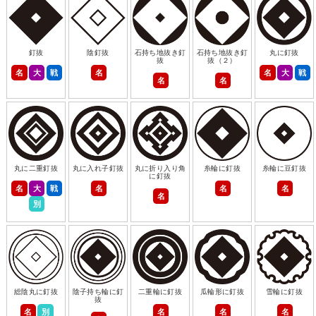
釘抜
陰釘抜
石持ち地抜き釘
石持ち地抜き釘
丸に釘抜
抜
抜（２）
名
大
戦
名
名
大
戦
名
名
丸に二重釘抜
丸に入れ子釘抜
丸に折り入り角
糸輪に釘抜
糸輪に豆釘抜
に釘抜
名
大
戦
名
名
名
名
別
総陰丸に釘抜
陰子持ち輪に釘
二重輪に釘抜
瓜輪形に釘抜
雪輪に釘抜
抜
名
別
名
名
名