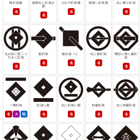
陰釘抜菱
総陰丸に釘抜き
入れ子釘抜菱
陰違い釘抜菱
丸に飾り釘抜
菱
名
名
名
名
丸の内に竪二つ
梃釘抜
梃釘抜（2）
丸に梃釘抜
隅切り角に梃釘
引きに釘抜
抜
名
名
名
名
名
一柳釘抜
釘抜に梃
丸に釘抜に梃
剣梃釘抜
丸に剣梃釘抜
名
大
戦
名
名
名
名