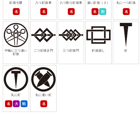
釘抜七曜
八つ釘抜車
八つ割り釘抜車
違い釘抜（２）
丸に一つ釘抜
名
名
名
名
別
名
中輪に三つ違い
二つ釘抜き閂
三つ釘抜閂
釘抜崩し
釘
釘抜
丸に釘
丸に違い釘
名
大
戦
名