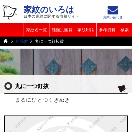
家紋のいろは
日本の家紋に関する情報サイト
お問い合わせ
家紋名一覧
種類別図覧
家紋用語
参考資料
検索
釘抜紋
丸に一つ釘抜紋
丸に一つ釘抜
まるにひとつくぎぬき