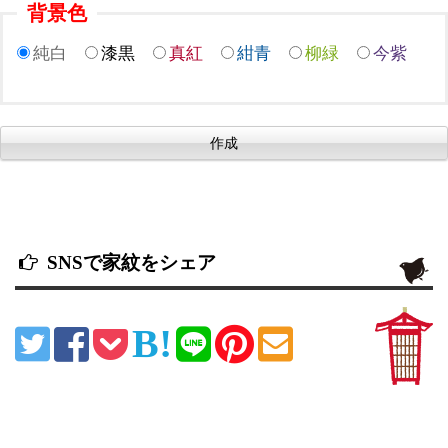
背景色
純白
漆黒
真紅
紺青
柳緑
今紫
SNSで家紋をシェア