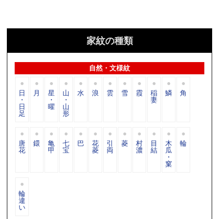
家紋の種類
自然・文様紋
日
月
星
山
水
浪
雲
雪
霞
稲
鱗
角
・
・
・
妻
日
曜
山
足
形
唐
鐶
亀
七
巴
花
引
菱
村
目
木
輪
花
甲
宝
菱
両
濃
結
瓜
・
窠
輪
違
い