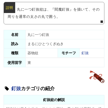
丸に一つ釘抜紋は、『閻魔釘抜』を描いて、その
周りを通常の太さの丸で囲う。
名前
丸に一つ釘抜
読み
まるにひとつくぎぬき
種類
器物紋
モチーフ
釘抜
使用苗字
東
釘抜
カテゴリの紹介
釘抜紋の解説