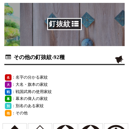
釘抜紋
その他の釘抜紋
-92種
：名字の分かる家紋
名
：大名・旗本の家紋
大
：戦国武将の使用家紋
戦
：幕末の偉人の家紋
幕
：別名のある家紋
別
：その他
他