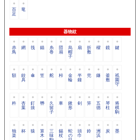
百
竜
足
器物紋
赤
網
筏
錨
糸
団
烏
扇
折
櫂
鏡
鍵
鳥
巻
扇
帽
敷
子
額
鉸
傘
笠
舵
桛
金
半
兜
鎌
釜
祇
具
輪
鐘
敷
園
守
杵
杏
釘
轡
久
車
鍬
剣
笄
五
琴
将
葉
抜
留
形
德
柱
棋
子
駒
独
杯
猿
算
三
錫
蛇
頭
鈴
洲
炭
墨
楽
木
味
杖
の
巾
浜
・
駒
目