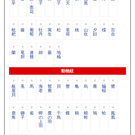
辛
・
子
子
天
蕉
柰
花
枇
藤
葡
牡
寓
松
茗
桃
山
夕
楪
百
杷
萄
丹
生
荷
吹
顔
合
蘭
竜
連
綿
蕨
地
胆
翹
楡
動物紋
板
兎
馬
海
鴛
貝
蟹
亀
烏
雁
蝙
鷺
屋
老
鴦
蝠
貝
鹿
獅
雀
蟬
鷹
千
蝶
鶴
蜻
鳩
蛤
鳳
角
子
の
の
鳥
蛉
凰
上
羽
羽