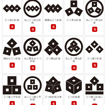
三つ並び釘抜
丸に三つ並び釘
横重ね三つ釘抜
三つ寄せ釘抜
丸に三つ寄せ釘
抜
抜
名
名
名
名
隅合せ三つ釘抜
丸に隅合せ三つ
三つ重ね釘抜
丸に三つ重ね釘
三つ盛り釘抜
釘抜
抜
名
名
名
名
三つ盛り平釘抜
丸に三つ盛り平
三つ剣釘抜き車
三つ釘抜菱
三つ盛り釘抜に
釘抜
梃
名
名
名