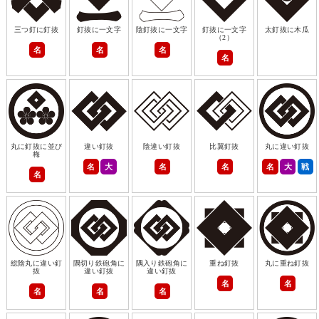
三つ釘に釘抜
釘抜に一文字
陰釘抜に一文字
釘抜に一文字
太釘抜に木瓜
（2）
名
名
名
名
丸に釘抜に並び
違い釘抜
陰違い釘抜
比翼釘抜
丸に違い釘抜
梅
名
大
名
名
名
大
戦
名
総陰丸に違い釘
隅切り鉄砲角に
隅入り鉄砲角に
重ね釘抜
丸に重ね釘抜
抜
違い釘抜
違い釘抜
名
名
名
名
名