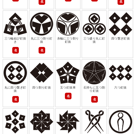
名
名
三つ輪結び釘抜
丸に三つ割り釘
糸輪に三つ割り
三つ盛り丸に釘
四つ繋ぎ釘抜
き
抜
釘抜
抜
名
名
丸に四つ繋ぎ釘
四つ割り釘抜
五つ釘抜車
石持ちに五つ割
六つ釘抜
抜
り釘抜
名
名
名