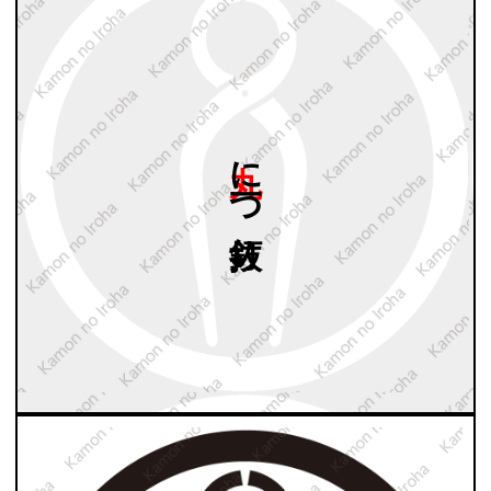
丸に
一つ
釘抜