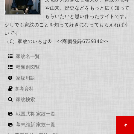
や由来、歴史などをもっと広く知って
もらいたいと思い作ったサイトです。
少しでも家紋のことを知って好きになってもらえれば幸
いです。
（C）家紋のいろは® <<商願登録6739346>>
家紋名一覧
種類別図覧
家紋用語
参考資料
家紋検索
戦国武将 家紋一覧
幕末維新 家紋一覧