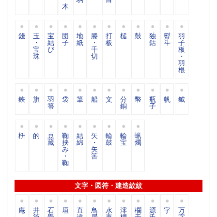
木
錢
玉
宝
団
地
滕
打
槌
鼓
独
熨
羽
・
結
子
紙
・
板
鈷
斗
子
宝
び
千
板
珠
切
・
羽
根
鋏
旗
羽
袋
筆
船
文
分
幣
瓶
帆
鉞
箒
銅
子
枡
的
豆
鞠
結
矢
輪
輪
蝋
藏
挟
綿
・
鼓
宝
燭
み
矢
・
筈
鞠
文字・図符・建造紋紋
庵
井
石
垣
直
鳥
水
澪
欄
源
字
万
筒
畳
違
居
車
標
干
氏
字