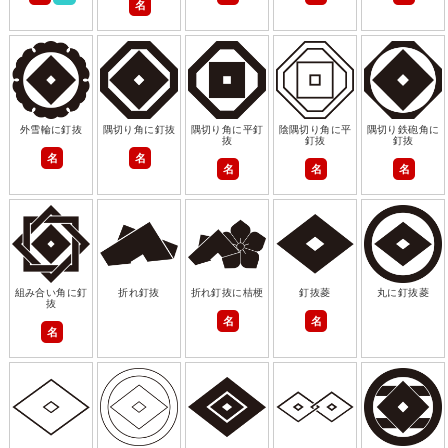
名
外雪輪に釘抜
隅切り角に釘抜
隅切り角に平釘
陰隅切り角に平
隅切り鉄砲角に
抜
釘抜
釘抜
名
名
名
名
名
組み合い角に釘
折れ釘抜
折れ釘抜に桔梗
釘抜菱
丸に釘抜菱
抜
名
名
名