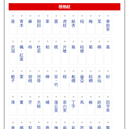
植物紋
葵
青
麻
朝
葦
粟
虎
銀
稲
梅
苽
車
木
顔
杖
杏
前
草
沢
楓
柿
杜
柏
梶
片
蕪
桔
菊
桐
葛
瀉
・
若
喰
梗
紅
葉
栀
栗
胡
河
榊
笹
桜
柘
歯
棕
水
杉
子
桃
骨
・
榴
朶
櫚
仙
竹
薄
董
芹
大
橘
蒲
茶
丁
蔦
椿
鉄
田
根
公
の
字
線
字
英
実
草
唐
梛
梨
茄
薺
撫
南
萩
芭
蓮
柊
瓢