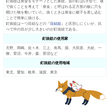
釘抜紋は座金をモチーフとした家紋。昔の釘はL字型で、後
で抜くことを考えて「座金」と呼ばれる正方形の板に穴を
開けた物を敷いていた。抜くときは座金に梃子を差し込む
ことで簡単に抜ける。
釘抜紋は一つ目結などの『
目結紋
』と区別しにくいが、比
べて中の目が少し大きいのが釘抜紋である。
釘抜紋の使用家
天野、岡嶋、佐々木、三上、有馬、掘、大田原、大給、一
柳、菅沼、今井、森、菅沼など
釘抜紋の使用地域
東北、愛知、岐阜、滋賀、東京