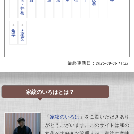
・
香
井
桁
角
太
字
極
図
最終更新日：
2025-09-06 11:23
家紋のいろはとは？
「
家紋のいろは
」をご覧いただきあり
がとうございます。このサイトは和の
文化が大好きな管理人が、家紋の意味