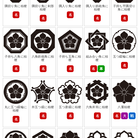
隅切り角に桔梗
隅切り角に剣形
隅入り角に桔梗
隅入り鉄砲角に
子持ち平隅切り
桔梗
桔梗
角に桔梗
名
名
名
名
名
子持ち八角に桔
八角鉄砲角に桔
子持ち五角に桔
組み合い角に桔
五つ鐶輪に桔梗
梗
梗
梗
梗
名
名
名
名
名
幕
丸に五つ鐶輪に
外五つ鐶に桔梗
五つ唐鐶に桔梗
六角井筒に桔梗
八重桔梗
桔梗
名
名
名
名
大
戦
名