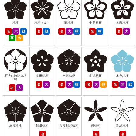
桔梗
桔梗（２）
蔭桔梗
中陰桔梗
太蔭桔梗
名
大
戦
名
戦
名
大
戦
名
戦
名
大
幕
他
石持ち地抜き桔
光琳桔梗
土岐桔梗
山城桔梗
水色桔梗
梗
名
大
名
大
戦
名
大
他
名
大
戦
名
大
反り桔梗
剣形桔梗
反り剣形桔梗
細桔梗
陰細桔梗
名
名
名