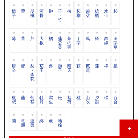
栀
栗
胡
河
榊
笹
桜
柘
歯
棕
水
杉
子
桃
骨
・
榴
朶
櫚
仙
竹
薄
董
芹
大
橘
蒲
茶
丁
蔦
椿
鉄
田
根
公
の
字
線
字
英
実
草
唐
梛
梨
茄
薺
撫
南
萩
芭
蓮
柊
瓢
辛
・
子
子
天
蕉
柰
花
枇
藤
葡
牡
寓
松
茗
桃
山
夕
楪
百
杷
萄
丹
生
荷
吹
顔
合
蘭
竜
連
綿
蕨
地
胆
翹
楡