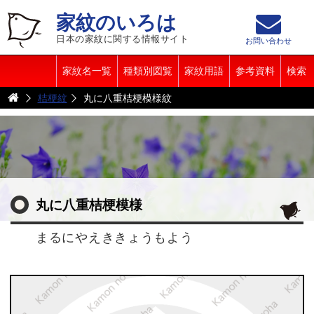
家紋のいろは
日本の家紋に関する情報サイト
お問い合わせ
家紋名一覧
種類別図覧
家紋用語
参考資料
検索
桔梗紋
丸に八重桔梗模様紋
丸に八重桔梗模様
まるにやえききょうもよう