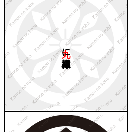
丸に
八重桔梗模様