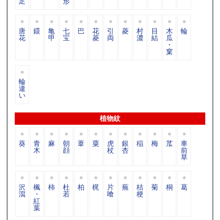
足
形
唐
鐶
亀
七
巴
花
引
菱
村
目
木
輪
花
甲
宝
菱
両
濃
結
瓜
・
窠
輪
違
い
植物紋
葵
青
麻
朝
葦
粟
虎
銀
稲
梅
苽
車
木
顔
杖
杏
前
草
沢
楓
柿
杜
柏
梶
片
蕪
桔
菊
桐
葛
瀉
・
若
喰
梗
紅
葉