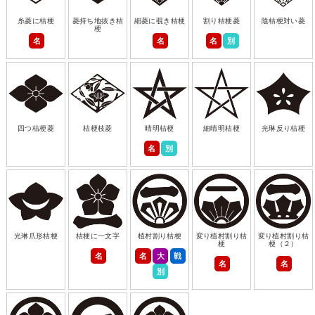
糸菱に桔梗
菱持ち地抜き桔
細菱に覗き桔梗
割り桔梗菱
陰桔梗対い菱
梗
名
名
名
別
四つ桔梗菱
桔梗枝菱
晴明桔梗
細晴明桔梗
光琳反り桔梗
名
別
光琳爪形桔梗
桔梗に一文字
植村割り桔梗
変り植村割り桔
変り植村割り桔
梗
梗（２）
名
名
大
戦
名
名
別