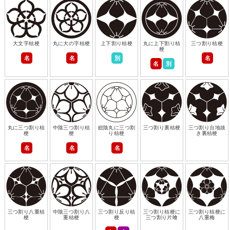
大文字桔梗
丸に大の字桔梗
上下割り桔梗
丸に上下割り桔
三つ割り桔梗
梗
名
名
別
名
名
別
丸に三つ割り桔
中陰三つ割り桔
総陰丸に三つ割
三つ割り裏桔梗
三つ割り台地抜
梗
梗
り桔梗
き裏桔梗
名
名
名
三つ割り八重桔
中陰三つ割り八
三つ割り反り桔
三つ割り桔梗に
三つ割り桔梗に
梗
重桔梗
梗
三つ割り片喰
八重梅