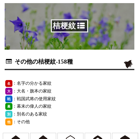
桔梗紋
その他の桔梗紋
-158種
：名字の分かる家紋
名
：大名・旗本の家紋
大
：戦国武将の使用家紋
戦
：幕末の偉人の家紋
幕
：別名のある家紋
別
：その他
他