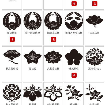
名
名
浮線桔梗
変り浮線桔梗
浮線花桔梗
葉付き割り桔梗
横見桔梗
名
名
横見花桔梗
花桔梗
八重花桔梗
洲浜桔梗
葉桔梗の丸
名
抱き葉桔梗
桔梗桐
中陰桔梗桐
枝桔梗
生花桔梗