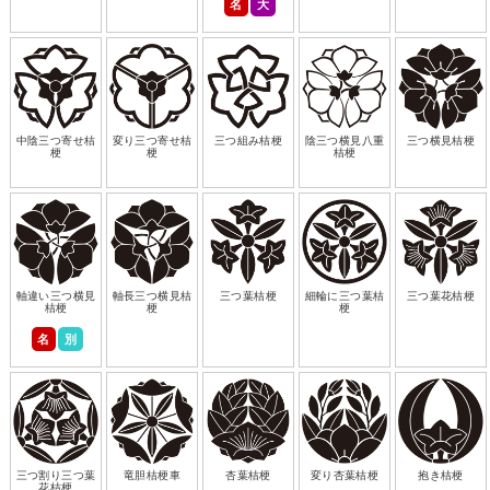
名
大
中陰三つ寄せ桔
変り三つ寄せ桔
三つ組み桔梗
陰三つ横見八重
三つ横見桔梗
梗
梗
桔梗
軸違い三つ横見
軸長三つ横見桔
三つ葉桔梗
細輪に三つ葉桔
三つ葉花桔梗
桔梗
梗
梗
名
別
三つ割り三つ葉
竜胆桔梗車
杏葉桔梗
変り杏葉桔梗
抱き桔梗
花桔梗