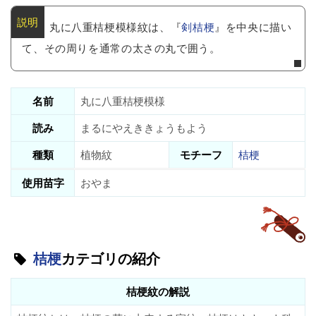
丸に八重桔梗模様紋は、『
剣桔梗
』を中央に描い
て、その周りを通常の太さの丸で囲う。
名前
丸に八重桔梗模様
読み
まるにやえききょうもよう
種類
植物紋
モチーフ
桔梗
使用苗字
おやま
桔梗
カテゴリの紹介
桔梗紋の解説