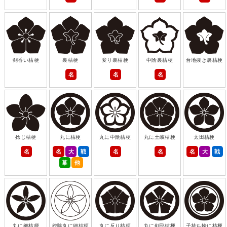
剣香い桔梗
裏桔梗
変り裏桔梗
中陰裏桔梗
台地抜き裏桔梗
名
名
名
捻じ桔梗
丸に桔梗
丸に中陰桔梗
丸に土岐桔梗
太田桔梗
名
名
大
戦
名
名
名
大
戦
幕
他
丸に細桔梗
総陰丸に細桔梗
丸に反り桔梗
丸に剣形桔梗
子持ち輪に桔梗