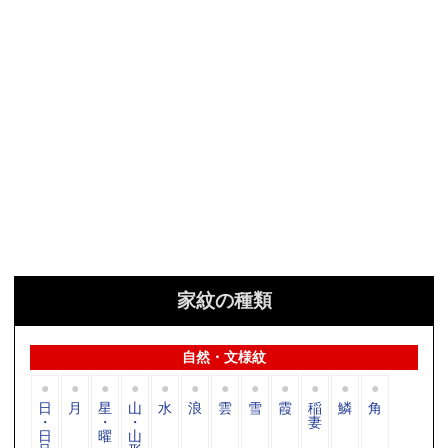
家紋の種類
自然・文様紋
日
月
星
山
水
浪
雲
雪
霞
稲
鱗
角
・
・
・
妻
日
曜
山