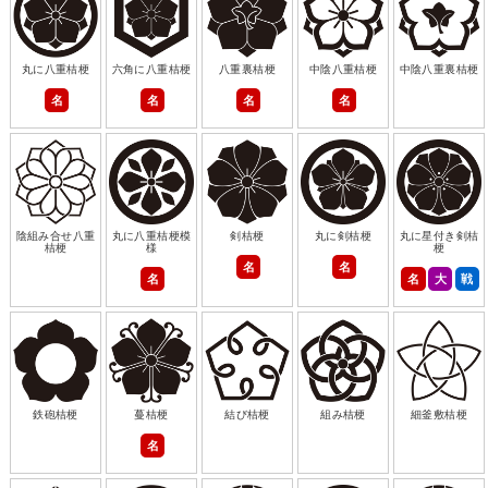
丸に八重桔梗
六角に八重桔梗
八重裏桔梗
中陰八重桔梗
中陰八重裏桔梗
名
名
名
名
陰組み合せ八重
丸に八重桔梗模
剣桔梗
丸に剣桔梗
丸に星付き剣桔
桔梗
様
梗
名
名
名
名
大
戦
鉄砲桔梗
蔓桔梗
結び桔梗
組み桔梗
細釜敷桔梗
名