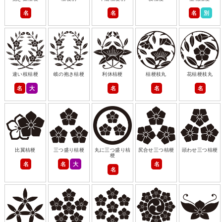
名
名
名
別
違い枝桔梗
岐の抱き桔梗
利休桔梗
桔梗枝丸
花桔梗枝丸
名
大
名
名
名
比翼桔梗
三つ盛り桔梗
丸に三つ盛り桔
尻合せ三つ桔梗
頭わせ三つ桔梗
梗
名
名
大
名
名