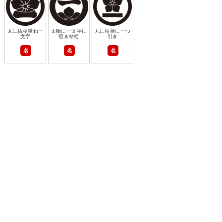
丸に桔梗重ね一
太輪に一文字に
丸に桔梗に一つ
文字
覗き桔梗
引き
名
名
名