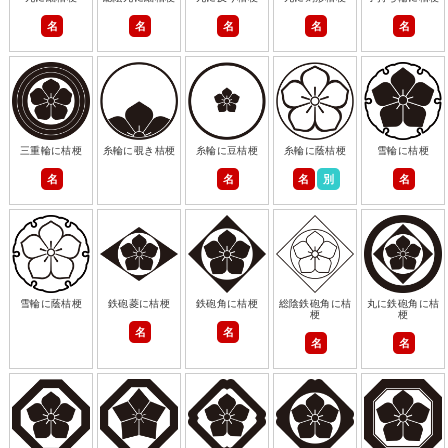
名
名
名
名
名
三重輪に桔梗
糸輪に覗き桔梗
糸輪に豆桔梗
糸輪に蔭桔梗
雪輪に桔梗
名
名
名
別
名
雪輪に蔭桔梗
鉄砲菱に桔梗
鉄砲角に桔梗
総陰鉄砲角に桔
丸に鉄砲角に桔
梗
梗
名
名
名
名