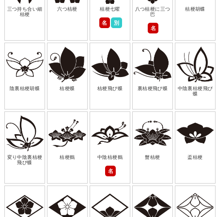
三つ持ち合い細
六つ桔梗
桔梗七曜
八つ桔梗に三つ
桔梗胡蝶
桔梗
巴
名
別
名
陰裏桔梗胡蝶
桔梗蝶
桔梗飛び蝶
裏桔梗飛び蝶
中陰裏桔梗飛び
蝶
変り中陰裏桔梗
桔梗鶴
中陰桔梗鶴
蟹桔梗
盃桔梗
飛び蝶
名